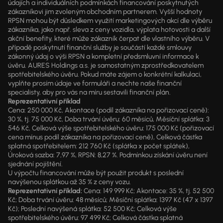
údajích a individuálních podmínkách financování poskytnutých
zákazníkovi jim zvoleným obchodním partnerem. Vyšší hodnoty
RPSN mohou být důsledkem využití marketingových akcí dle výběru
zákazníka, jako např. sleva z ceny vozidla, výplata hotovosti a další
akční benefity, které může zákazník čerpat dle vlastního výběru. V
případě poskytnutí finanční služby je součástí každé smlouvy
zákonný údaj o výši RPSN a kompletní předsmluvní informace k
úvěru. AURES Holdings a.s. je samostatným zprostředkovatelem
spotřebitelského úvěru. Pokud máte zájem o konkrétní kalkulaci,
vyplňte prosím údaje ve formuláři a nechte naše finanční
specialisty, aby pro vás na míru sestavili finanční plán.
Reprezentativní příklad
Cena: 250 000 Kč, Akontace (podíl zákazníka na pořizovací ceně):
30 %, tj. 75 000 Kč, Doba trvání úvěru: 60 měsíců, Měsíční splátka: 3
546 Kč, Celková výše spotřebitelského úvěru: 175 000 Kč (pořizovací
cena mínus podíl zákazníka na pořizovací ceně), Celková částka
splatná spotřebitelem: 212 760 Kč (splátka x počet splátek),
Úroková sazba: 7,97 %, RPSN: 8,27 %. Podmínkou získání úvěru není
sjednání pojištění.
U výpočtu financování může být použit produkt s poslední
navýšenou splátkou až 35 % z ceny vozu.
Reprezentativní příklad:
Cena: 149 999 Kč; Akontace: 35 %, tj. 52 500
Kč; Doba trvání úvěru: 48 měsíců; Měsíční splátka: 1397 Kč (47 x 1397
Kč); Poslední navýšená splátka: 52 500 Kč; Celková výše
spotřebitelského úvěru: 97 499 Kč; Celková částka splatná