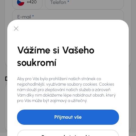
Telefon
*
+420
E-mail
*
Přeji si dostávat informace o atraktivních slevových
nabídkách
Odeslat poptávku
Vážíme si Vašeho
AURES Holdings a.s., se sídlem Dopraváků 874/15, Čimice, 184 00 Praha 8 bude
uchovávat a zpracovávat vaše osobní údaje v souladu se zásadami ochrany a
zpracování
osobních údajů
.
soukromí
Možnost odpočtu DPH
Doporučené vozy z dalších trhů
Aby pro Vás bylo prohlížení našich stránek co
nejpohodlnější, využíváme soubory cookies. Cookies
nám slouží pro zlepšování našich služeb a zároveň
Vám díky nim dokážeme lépe nabídnout obsah, který
Peugeot 508
pro Vás může být zajímavý a užitečný.
2023
85 701 km
Automat
Diesel
1.5 BlueHDi
96 kW
Servisní knížka
1.5 BlueHDi
Přijmout vše
Měsíční splátka
Akční cena
od 3 703 Kč
415 700 Kč