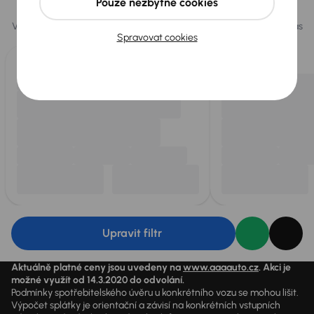
Vybrali jsme pro vás
Pouze nezbytné cookies
Vybíráme pro vás ty
nejlepší vozy
z naší nabídky. Každý den pro vás
Spravovat cookies
vykoupíme až 400 vozů
.
Upravit filtr
Aktuálně platné ceny jsou uvedeny na
www.aaaauto.cz
. Akci je
možné využít od 14.3.2020 do odvolání.
Podmínky spotřebitelského úvěru u konkrétního vozu se mohou lišit.
Výpočet splátky je orientační a závisí na konkrétních vstupních