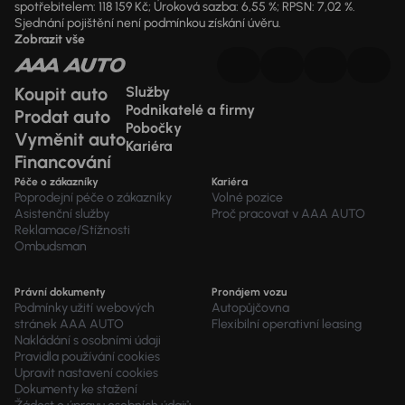
spotřebitelem: 118 159 Kč; Úroková sazba: 6,55 %; RPSN: 7,02 %.
Sjednání pojištění není podmínkou získání úvěru.
Zobrazit vše
Koupit auto
Služby
Podnikatelé a firmy
Prodat auto
Pobočky
Vyměnit auto
Kariéra
Financování
Péče o zákazníky
Kariéra
Poprodejní péče o zákazníky
Volné pozice
Asistenční služby
Proč pracovat v AAA AUTO
Reklamace/Stížnosti
Ombudsman
Právní dokumenty
Pronájem vozu
Podmínky užití webových
Autopůjčovna
stránek AAA AUTO
Flexibilní operativní leasing
Nakládání s osobními údaji
Pravidla používání cookies
Upravit nastavení cookies
Dokumenty ke stažení