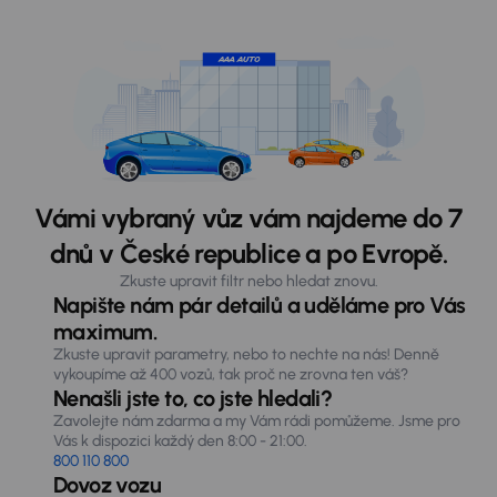
Vámi vybraný vůz vám najdeme do 7
dnů v České republice a po Evropě.
Zkuste upravit filtr nebo hledat znovu.
Napište nám pár detailů a uděláme pro Vás
maximum.
Zkuste upravit parametry, nebo to nechte na nás! Denně
vykoupíme až 400 vozů, tak proč ne zrovna ten váš?
Nenašli jste to, co jste hledali?
Zavolejte nám zdarma a my Vám rádi pomůžeme. Jsme pro
Vás k dispozici každý den 8:00 - 21:00.
800 110 800
Dovoz vozu