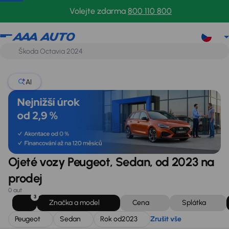
Peugeot
Sedan
Rok od
2023
Zrušit vše
Volejte zdarma
800 110 800
AI
Ojeté vozy Peugeot, Sedan, od 2023 na
prodej
0 aut
3
Značka a model
Cena
Splátka
Peugeot
Sedan
Rok od
2023
Zrušit vše