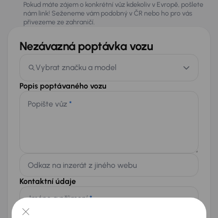
Pokud máte zájem o konkrétní vůz kdekoliv v Evropě, pošlete
nám link! Seženeme vám podobný v ČR nebo ho pro vás
přivezeme ze zahraničí.
Nezávazná poptávka vozu
Vybrat značku a model
Popis poptávaného vozu
Popište vůz
*
Odkaz na inzerát z jiného webu
Kontaktní údaje
Jméno a příjmení
*