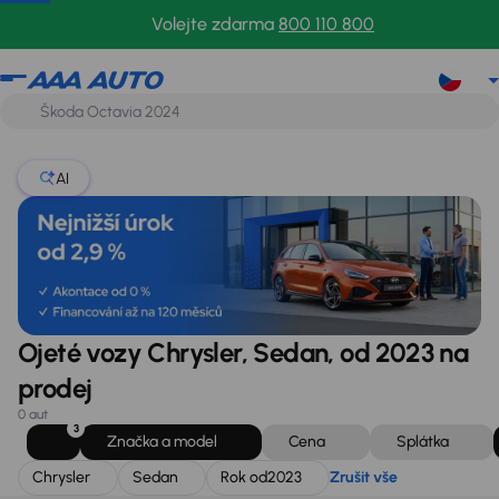
Chrysler
Sedan
Rok od
2023
Zrušit vše
Volejte zdarma
800 110 800
AI
Ojeté vozy Chrysler, Sedan, od 2023 na
prodej
0 aut
3
Značka a model
Cena
Splátka
Chrysler
Sedan
Rok od
2023
Zrušit vše