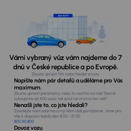
Vámi vybraný vůz vám najdeme do 7
dnů v České republice a po Evropě.
Zkuste upravit filtr nebo hledat znovu.
Napište nám pár detailů a uděláme pro Vás
maximum.
Zkuste upravit parametry, nebo to nechte na nás! Denně
vykoupíme až 400 vozů, tak proč ne zrovna ten váš?
Nenašli jste to, co jste hledali?
Zavolejte nám zdarma a my Vám rádi pomůžeme. Jsme pro
Vás k dispozici každý den 8:00 - 21:00.
800 110 800
Dovoz vozu