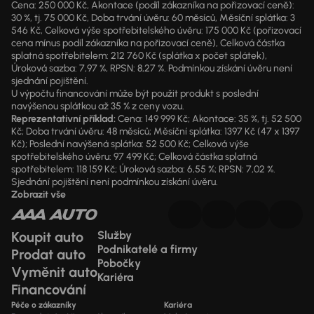
Cena: 250 000 Kč, Akontace (podíl zákazníka na pořizovací ceně):
30 %, tj. 75 000 Kč, Doba trvání úvěru: 60 měsíců, Měsíční splátka: 3
546 Kč, Celková výše spotřebitelského úvěru: 175 000 Kč (pořizovací
cena mínus podíl zákazníka na pořizovací ceně), Celková částka
splatná spotřebitelem: 212 760 Kč (splátka x počet splátek),
Úroková sazba: 7,97 %, RPSN: 8,27 %. Podmínkou získání úvěru není
sjednání pojištění.
U výpočtu financování může být použit produkt s poslední
navýšenou splátkou až 35 % z ceny vozu.
Reprezentativní příklad:
Cena: 149 999 Kč; Akontace: 35 %, tj. 52 500
Kč; Doba trvání úvěru: 48 měsíců; Měsíční splátka: 1397 Kč (47 x 1397
Kč); Poslední navýšená splátka: 52 500 Kč; Celková výše
spotřebitelského úvěru: 97 499 Kč; Celková částka splatná
spotřebitelem: 118 159 Kč; Úroková sazba: 6,55 %; RPSN: 7,02 %.
Sjednání pojištění není podmínkou získání úvěru.
Zobrazit vše
Koupit auto
Služby
Podnikatelé a firmy
Prodat auto
Pobočky
Vyměnit auto
Kariéra
Financování
Péče o zákazníky
Kariéra