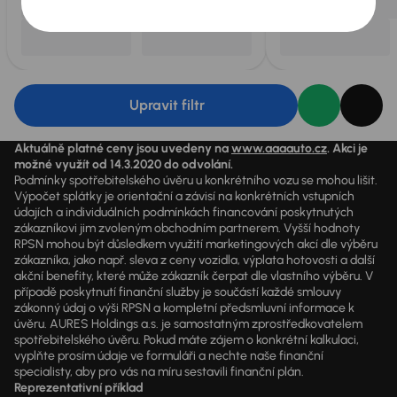
Upravit filtr
Aktuálně platné ceny jsou uvedeny na
www.aaaauto.cz
. Akci je
možné využít od 14.3.2020 do odvolání.
Podmínky spotřebitelského úvěru u konkrétního vozu se mohou lišit.
Výpočet splátky je orientační a závisí na konkrétních vstupních
údajích a individuálních podmínkách financování poskytnutých
zákazníkovi jim zvoleným obchodním partnerem. Vyšší hodnoty
RPSN mohou být důsledkem využití marketingových akcí dle výběru
zákazníka, jako např. sleva z ceny vozidla, výplata hotovosti a další
akční benefity, které může zákazník čerpat dle vlastního výběru. V
případě poskytnutí finanční služby je součástí každé smlouvy
zákonný údaj o výši RPSN a kompletní předsmluvní informace k
úvěru. AURES Holdings a.s. je samostatným zprostředkovatelem
spotřebitelského úvěru. Pokud máte zájem o konkrétní kalkulaci,
vyplňte prosím údaje ve formuláři a nechte naše finanční
specialisty, aby pro vás na míru sestavili finanční plán.
Reprezentativní příklad