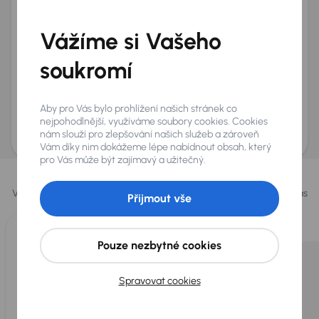
Telefon
*
Vážíme si Vašeho
+420
E-mail
*
Přeji si dostávat informace o atraktivních slevových
soukromí
nabídkách
Odeslat poptávku
Aby pro Vás bylo prohlížení našich stránek co
AURES Holdings a.s., se sídlem Dopraváků 874/15, Čimice, 184 00 Praha 8 bude
nejpohodlnější, využíváme soubory cookies. Cookies
uchovávat a zpracovávat vaše osobní údaje v souladu se zásadami ochrany a
nám slouží pro zlepšování našich služeb a zároveň
zpracování
osobních údajů
.
Vám díky nim dokážeme lépe nabídnout obsah, který
pro Vás může být zajímavý a užitečný.
Vybrali jsme pro vás
Vybíráme pro vás ty
nejlepší vozy
z naší nabídky. Každý den pro vás
Přijmout vše
vykoupíme až 400 vozů
.
Pouze nezbytné cookies
Spravovat cookies