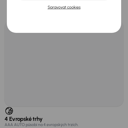
špičkový servis a tisíce prověřených vozů k okamžitému odběru.
Spravovat cookies
Zobrazit pobočky
4 Evropské trhy
AAA AUTO působí na 4 evropských trzích.