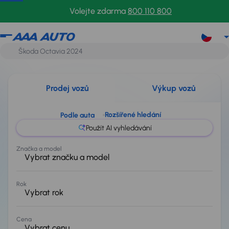
Volejte zdarma
800 110 800
Autobazar AAA AUTO -
Prodej vozů
Výkup vozů
Rozšířené hledání
Podle auta
Použít AI vyhledávání
Značka a model
Vybrat značku a model
Rok
Vybrat rok
Cena
Vybrat cenu