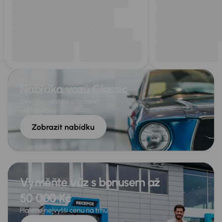
Nabídka vozů Classic
Skvělá investice s rostoucí
exkluzivitou.
Zobrazit nabídku
Vyměňte vůz s bonusem až
50 000 Kč
Platíme nejvyšší cenu na trhu.