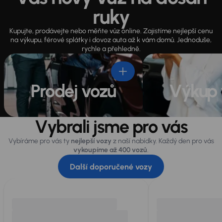
ruky
Kupujte, prodávejte nebo měňte vůz online. Zajistíme nejlepší cenu
na výkupu, férové splátky i dovoz auta až k vám domů. Jednoduše,
rychle a přehledně.
Prodej vozů
Výkup 
Vybrali jsme pro vás
Vybíráme pro vás ty
nejlepší vozy
z naší nabídky. Každý den pro vás
vykoupíme až 400 vozů
.
Další doporučené vozy