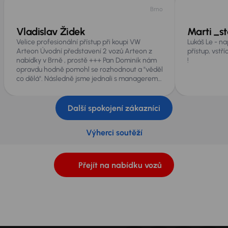
Brno
Vladislav Židek
Marti _st
Velice profesionální přístup při koupi VW
Lukáš Le - na
Arteon Úvodní představení 2 vozů Arteon z
přístup, vstř
nabídky v Brně , prostě +++ Pan Dominik nám
!
opravdu hodně pomohl se rozhodnout a "věděl
co dělá". Následně jsme jednali s managerem
pobočky Jihlava. ( nechtělo se nám jezdit
znovu do Brna pro složení zálohy a podpis
smlouvy ). Výborný a aktivně vstřícný přístup
Další spokojení zákazníci
Převzetí auta následně na pobočce v Brně v
podání pana Vyvadila. Byl velice vstřícný a
Výherci soutěží
také příjemný. Není co vytknout. Celkové
hodnocení AAA, prostě "no stress" nákup.
Děkuji.
Přejít na nabídku vozů