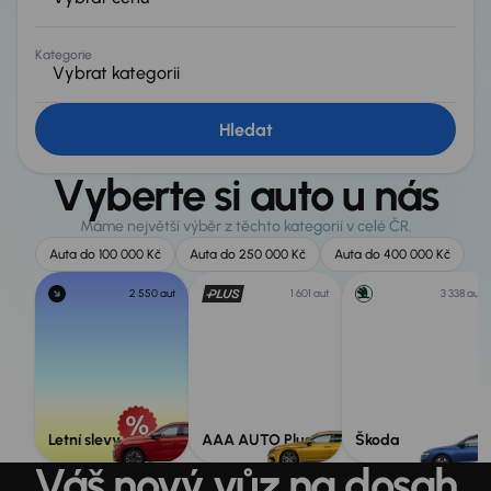
Kategorie
Vybrat kategorii
Hledat
Vyberte si auto u nás
Máme největší výběr z těchto kategorií v celé ČR.
Auta do 100 000 Kč
Auta do 250 000 Kč
Auta do 400 000 Kč
2 550 aut
1 601 aut
3 338 aut
Letní slevy
AAA AUTO Plus
Škoda
Váš nový vůz na dosah