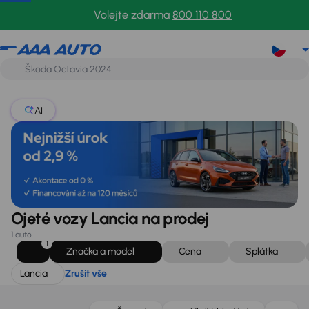
Lancia
Zrušit vše
Volejte zdarma
800 110 800
AI
Ojeté vozy Lancia na prodej
1 auto
1
Značka a model
Cena
Splátka
Lancia
Zrušit vše
Zlevněno o 40 000 Kč