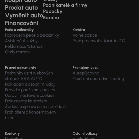
Podnikatelé a firmy
Prodat auto
Pobočky
Vyměnit auto
Kariéra
Financování
Péče o zákazníky
Kariéra
Poprodejní péče o zákazníky
Volné pozice
Asistenční služby
Proč pracovat v AAA AUTO
Reklamace/Stížnosti
Ombudsman
Právní dokumenty
Pronájem vozu
Podmínky užití webových
Autopůjčovna
stránek AAA AUTO
Flexibilní operativní leasing
Nakládání s osobními údaji
Pravidla používání cookies
Upravit nastavení cookies
Dokumenty ke stažení
Žádost o úpravu osobních údajů
Prohlášení o koncernovém
řízení
Kontakty
Ostatní odkazy
Kontakty
Vyhledávání