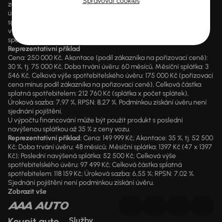
Spravovat cookies
zákonný údaj o výši RPSN a kompletní předsmluvní informace k
úvěru. AURES Holdings a.s. je samostatným zprostředkovatelem
spotřebitelského úvěru. Pokud máte zájem o konkrétní kalkulaci,
vyplňte prosím údaje ve formuláři a nechte naše finanční
specialisty, aby pro vás na míru sestavili finanční plán.
Reprezentativní příklad
Cena: 250 000 Kč, Akontace (podíl zákazníka na pořizovací ceně):
30 %, tj. 75 000 Kč, Doba trvání úvěru: 60 měsíců, Měsíční splátka: 3
546 Kč, Celková výše spotřebitelského úvěru: 175 000 Kč (pořizovací
cena mínus podíl zákazníka na pořizovací ceně), Celková částka
splatná spotřebitelem: 212 760 Kč (splátka x počet splátek),
Úroková sazba: 7,97 %, RPSN: 8,27 %. Podmínkou získání úvěru není
sjednání pojištění.
U výpočtu financování může být použit produkt s poslední
navýšenou splátkou až 35 % z ceny vozu.
Reprezentativní příklad:
Cena: 149 999 Kč; Akontace: 35 %, tj. 52 500
Kč; Doba trvání úvěru: 48 měsíců; Měsíční splátka: 1397 Kč (47 x 1397
Kč); Poslední navýšená splátka: 52 500 Kč; Celková výše
spotřebitelského úvěru: 97 499 Kč; Celková částka splatná
spotřebitelem: 118 159 Kč; Úroková sazba: 6,55 %; RPSN: 7,02 %.
Sjednání pojištění není podmínkou získání úvěru.
Zobrazit vše
Koupit auto
Služby