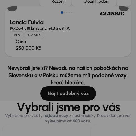
Řazení
Uložit hledání
Lancia Fulvia
1972
54 518 km
Benzín
1.3 S
68 kW
1.3 S
CZ SPZ
Cena
250 000 Kč
Nevybrali jste si? Nevadí, na našich pobočkách na
Slovensku a v Polsku můžeme mít podobné vozy,
které hledáte.
Najít podobný vůz
Vybrali jsme pro vás
Vybíráme pro vás ty
nejlepší vozy
z naší nabídky. Každý den pro vás
vykoupíme až 400 vozů
.