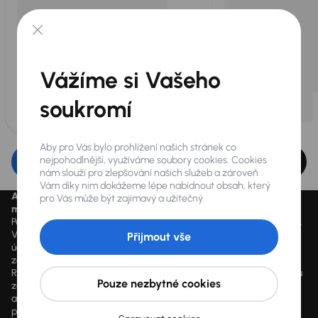
Vážíme si Vašeho
soukromí
Aby pro Vás bylo prohlížení našich stránek co
nejpohodlnější, využíváme soubory cookies. Cookies
Upravit filtr
nám slouží pro zlepšování našich služeb a zároveň
Vám díky nim dokážeme lépe nabídnout obsah, který
Aktuálně platné ceny jsou uvedeny na
www.aaaauto.cz
. Akci je
pro Vás může být zajímavý a užitečný.
možné využít od 14.3.2020 do odvolání.
Podmínky spotřebitelského úvěru u konkrétního vozu se mohou lišit.
Výpočet splátky je orientační a závisí na konkrétních vstupních
Přijmout vše
údajích a individuálních podmínkách financování poskytnutých
zákazníkovi jim zvoleným obchodním partnerem. Vyšší hodnoty
RPSN mohou být důsledkem využití marketingových akcí dle výběru
Pouze nezbytné cookies
zákazníka, jako např. sleva z ceny vozidla, výplata hotovosti a další
akční benefity, které může zákazník čerpat dle vlastního výběru. V
případě poskytnutí finanční služby je součástí každé smlouvy