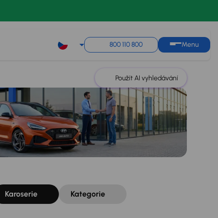
Řazení
Uložit hledání
800 110 800
Menu
Použít AI vyhledávání
Karoserie
Kategorie