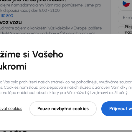
olejte nám zdarma a my Vám rádi pomůžeme. Jsme pro
k dispozici každý den 8:00 - 21:00.
 110 800
E-m
voz vozu
Pře
ud máte zájem o konkrétní vůz kdekoliv v Evropě, pošlete
nab
 link! Seženeme vám podobný v ČR nebo ho pro vás
vezeme ze zahraničí.
žíme si Vašeho
AURES Hold
uchovávat 
zpracován
ukromí
o Vás bylo prohlížení našich stránek co nejpohodlnější, využíváme soubor
s. Cookies nám slouží pro zlepšování našich služeb a zároveň Vám díky n
me lépe nabídnout obsah, který pro Vás může být zajímavý a užitečný.
Pouze nezbytné cookies
Přijmout v
ovat cookies