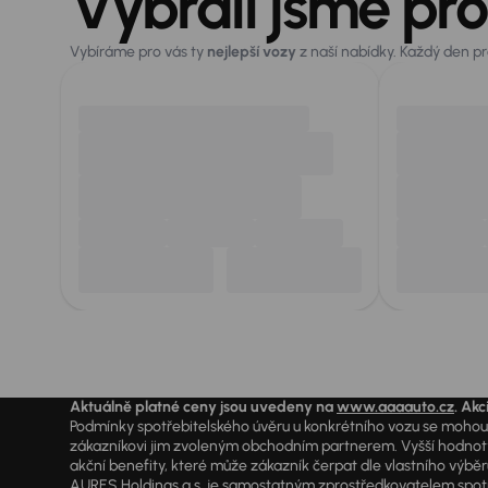
Vybrali jsme pro
Vybíráme pro vás ty
nejlepší vozy
z naší nabídky. Každý den p
Aktuálně platné ceny jsou uvedeny na
www.aaaauto.cz
. Akc
Podmínky spotřebitelského úvěru u konkrétního vozu se mohou l
zákazníkovi jim zvoleným obchodním partnerem. Vyšší hodnoty R
akční benefity, které může zákazník čerpat dle vlastního výběr
AURES Holdings a.s. je samostatným zprostředkovatelem spotřeb