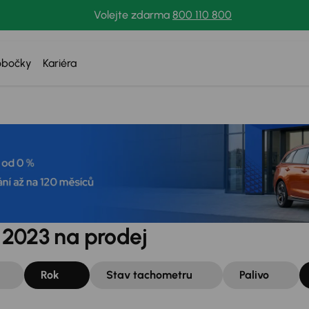
Volejte zdarma
800 110 800
obočky
Kariéra
 2023 na prodej
Rok
Stav tachometru
Palivo