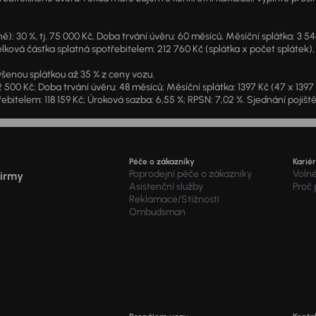
: 30 %, tj. 75 000 Kč, Doba trvání úvěru: 60 měsíců, Měsíční splátka: 3 5
lková částka splatná spotřebitelem: 212 760 Kč (splátka x počet splátek),
šenou splátkou až 35 % z ceny vozu.
2 500 Kč; Doba trvání úvěru: 48 měsíců; Měsíční splátka: 1397 Kč (47 x 139
ebitelem: 118 159 Kč; Úroková sazba: 6,55 %; RPSN: 7,02 %. Sjednání pojišt
Péče o zákazníky
Karié
Poprodejní péče o zákazníky
Voln
firmy
Asistenční služby
Proč
Reklamace/Stížnosti
Ombudsman