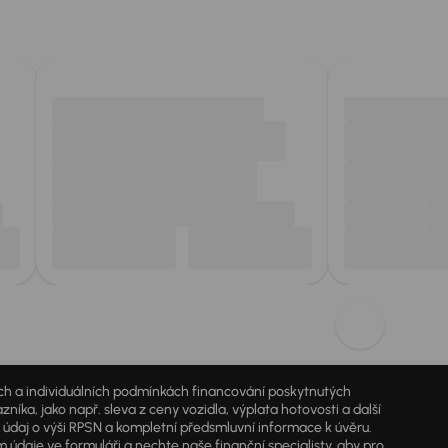
jích a individuálních podmínkách financování poskytnutých
a, jako např. sleva z ceny vozidla, výplata hotovosti a další
ý údaj o výši RPSN a kompletní předsmluvní informace k úvěru.
údaje ve formuláři a nechte naše finanční specialisty, aby pro