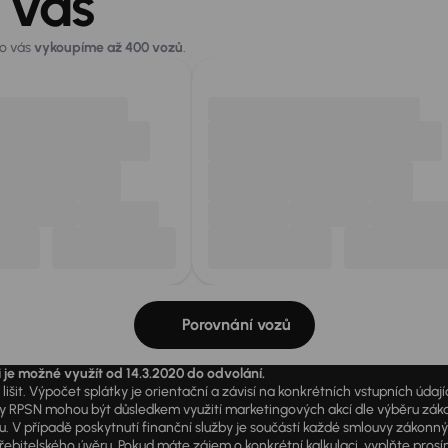
 vás
ro vás
vykoupíme až 400 vozů
.
Porovnání vozů
i je možné využít od 14.3.2020 do odvolání.
išit. Výpočet splátky je orientační a závisí na konkrétních vstupních úda
PSN mohou být důsledkem využití marketingových akcí dle výběru zákazník
u. V případě poskytnutí finanční služby je součástí každé smlouvy zákonn
itelského úvěru. Pokud máte zájem o konkrétní kalkulaci, vyplňte prosím 