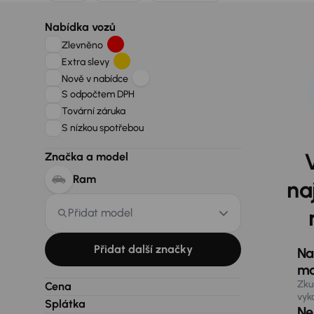
Nabídka vozů
Zlevněno
Extra slevy
Nově v nabídce
S odpočtem DPH
Tovární záruka
S nízkou spotřebou
Značka a model
Ram
na
Přidat model
Přidat další značky
Na
ma
Zku
Cena
vyk
Splátka
Nen