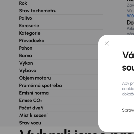
Rok
Zav
Stav tachometru
Vás 
800
Palivo
Do
Karoserie
Pok
Kategorie
nám
při
Převodovka
Pohon
Vá
Barva
Výkon
so
Výbava
Objem motoru
Aby pr
Průměrná spotřeba
cookie
Emisní norma
dokáže
Emise CO₂
Počet dveří
Sprav
Míst k sezení
Stav vozu