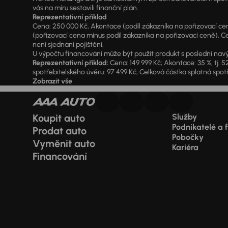
vás na míru sestavili finanční plán.
Reprezentativní příklad
Cena: 250 000 Kč, Akontace (podíl zákazníka na pořizovací ceně)
(pořizovací cena mínus podíl zákazníka na pořizovací ceně), Ce
není sjednání pojištění.
U výpočtu financování může být použit produkt s poslední navý
Reprezentativní příklad:
Cena: 149 999 Kč; Akontace: 35 %, tj. 5
spotřebitelského úvěru: 97 499 Kč; Celková částka splatná spotř
Zobrazit vše
Koupit auto
Služby
Podnikatelé a 
Prodat auto
Pobočky
Vyměnit auto
Kariéra
Financování