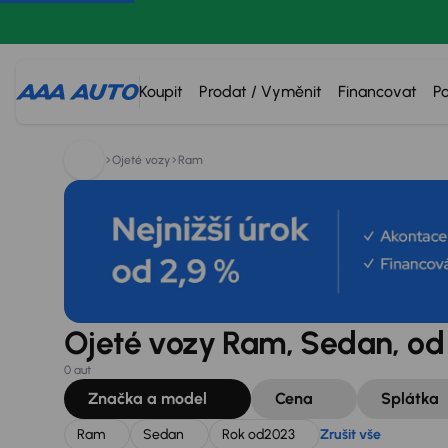
Hledáte:
Ram
Sedan
Rok od
2023
Zrušit vše
Koupit
Prodat / Vyměnit
Financovat
P
Ojeté vozy
Ram
Ojeté vozy Ram, Sedan, od
0 aut
Značka a model
Cena
Splátka
Ram
Sedan
Rok od
2023
Zrušit vše