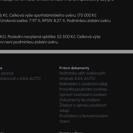
46 Kč, Celková výše spotřebitelského úvěru: 175 000 Kč
 Úroková sazba: 7,97 %, RPSN: 8,27 %. Podmínkou získání úvěru
7 Kč); Poslední navýšená splátka: 52 500 Kč; Celková výše
ění není podmínkou získání úvěru.
ra
Právní dokumenty
é pozice
Podmínky užití webových
 pracovat v AAA AUTO
stránek AAA AUTO
Nakládání s osobními údaji
Pravidla používání cookies
Upravit nastavení cookies
Dokumenty ke stažení
Žádost o úpravu osobních
údajů
Prohlášení o koncernovém
řízení