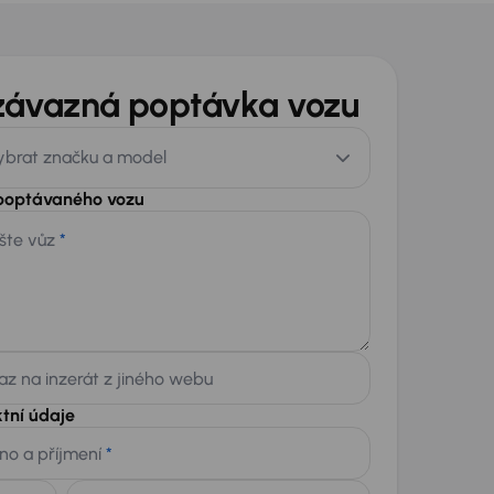
závazná poptávka vozu
ybrat značku a model
 poptávaného vozu
šte vůz
*
z na inzerát z jiného webu
tní údaje
no a příjmení
*