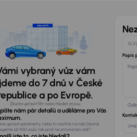
Ne
V
Popis
Popi
Vámi vybraný vůz vám
jdeme do 7 dnů v České
republice a po Evropě.
Zkuste upravit filtr nebo hledat znovu.
Odka
pište nám pár detailů a uděláme pro Vás
Kontak
ximum.
ste upravit parametry, nebo to nechte na nás! Denně
Jmé
oupíme až 400 vozů, tak proč ne zrovna ten váš?
ašli jste to, co jste hledali?