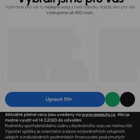
Vybíráme pro vás ty
nejlepší vozy
z naší nabídky. Každý den pro vás
vykoupíme až 400 vozů
.
Upravit filtr
Aktuálně platné ceny jsou uvedeny na
www.aaaauto.cz
. Akci je
možné využít od 14.3.2020 do odvolání.
Podmínky spotřebitelského úvěru u konkrétního vozu se mohou lišit.
Výpočet splátky je orientační a závisí na konkrétních vstupních
údajích a individuálních podmínkách financování poskytnutých