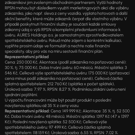
zákazníkovi jim zvoleným obchodním partnerem. Vyšší hodnoty
RPSN mohou být důsledkem využití marketingových akcí dle výběru
zákazníka, jako např. sleva z ceny vozidla, výplata hotovosti a další
akční benefity, které může zákazník čerpat dle vlastního výběru. V
případě poskytnutí finanční služby je součástí každé smlouvy
zákonný údaj o výši RPSN a kompletní předsmluvní informace k
úvěru. AURES Holdings a.s. je samostatným zprostředkovatelem
spotřebitelského úvěru. Pokud máte zájem o konkrétní kalkulaci,
vyplňte prosím údaje ve formuláři a nechte naše finanční
specialisty, aby pro vás na míru sestavili finanční plán.
Reprezentativní příklad
Cena: 250 000 Kč, Akontace (podíl zákazníka na pořizovací ceně):
30 %, tj. 75 000 Kč, Doba trvání úvěru: 60 měsíců, Měsíční splátka: 3
546 Kč, Celková výše spotřebitelského úvěru: 175 000 Kč (pořizovací
cena mínus podíl zákazníka na pořizovací ceně), Celková částka
splatná spotřebitelem: 212 760 Kč (splátka x počet splátek),
Úroková sazba: 7,97 %, RPSN: 8,27 %. Podmínkou získání úvěru není
sjednání pojištění.
U výpočtu financování může být použit produkt s poslední
navýšenou splátkou až 35 % z ceny vozu.
Reprezentativní příklad:
Cena: 149 999 Kč; Akontace: 35 %, tj. 52 500
Kč; Doba trvání úvěru: 48 měsíců; Měsíční splátka: 1397 Kč (47 x 1397
Kč); Poslední navýšená splátka: 52 500 Kč; Celková výše
spotřebitelského úvěru: 97 499 Kč; Celková částka splatná
spotřebitelem: 118 159 Kč; Úroková sazba: 6,55 %; RPSN: 7,02 %.