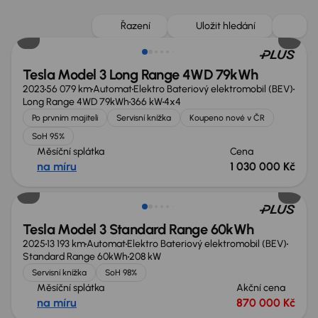
Nově v nabídce
Řazení
Uložit hledání
Tesla Model 3 Long Range 4WD 79kWh
2023
56 079 km
Automat
Elektro Bateriový elektromobil (BEV)
Long Range 4WD 79kWh
366 kW
4x4
Po prvním majiteli
Servisní knížka
Koupeno nové v ČR
SoH 95%
Měsíční splátka
Cena
na míru
1 030 000 Kč
Tesla Model 3 Standard Range 60kWh
2025
13 193 km
Automat
Elektro Bateriový elektromobil (BEV)
Standard Range 60kWh
208 kW
Servisní knížka
SoH 98%
Měsíční splátka
Akční cena
na míru
870 000 Kč
Zlevněno o 50 000 Kč