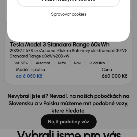
SoH 97%
4x4
Automat
Kůže
+2 dalších
Měsíční splátka
Cena
Spravovat cookies
od 6 142 Kč
670 000 Kč
Dostupné od 26. 9. 2026
Tesla Model 3 Standard Range 60kWh
2023
72 678 km
Automat
Elektro Bateriový elektromobil (BEV)
Standard Range 60kWh
208 kW
SoH 95%
Automat
Kůže
Navi
+1 dalších
Měsíční splátka
Cena
od 6 050 Kč
660 000 Kč
Nevybrali jste si? Nevadí, na našich pobočkách na
Slovensku a v Polsku můžeme mít podobné vozy,
které hledáte.
Najít podobný vůz
Vybrali jsme pro vás