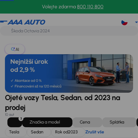
Tesla
Sedan
Rok od
2023
Zrušit vše
Volejte zdarma
800 110 800
AI
Ojeté vozy Tesla, Sedan, od 2023 na
prodej
10 aut
3
Značka a model
Cena
Splátka
Tesla
Sedan
Rok od
2023
Zrušit vše