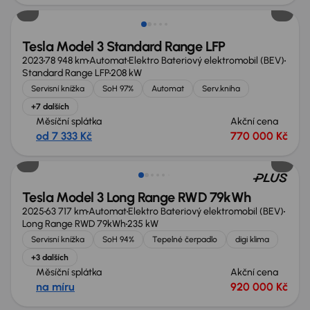
Tesla Model 3 Standard Range LFP
2023
78 948 km
Automat
Elektro Bateriový elektromobil (BEV)
Standard Range LFP
208 kW
Servisní knížka
SoH 97%
Automat
Serv.kniha
+7 dalších
Měsíční splátka
Akční cena
od 7 333 Kč
770 000 Kč
Možnost odpočtu DPH
Tesla Model 3 Long Range RWD 79kWh
2025
63 717 km
Automat
Elektro Bateriový elektromobil (BEV)
Long Range RWD 79kWh
235 kW
Servisní knížka
SoH 94%
Tepelné čerpadlo
digi klima
+3 dalších
Měsíční splátka
Akční cena
na míru
920 000 Kč