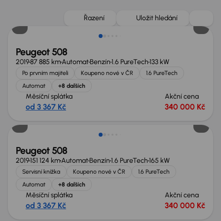
Možnost odpočtu DPH
Řazení
Uložit hledání
Peugeot 508
2019
87 885 km
Automat
Benzín
1.6 PureTech
133 kW
Po prvním majiteli
Koupeno nové v ČR
1.6 PureTech
Automat
+8 dalších
Měsíční splátka
Akční cena
od 3 367 Kč
340 000 Kč
Možnost odpočtu DPH
Peugeot 508
2019
151 124 km
Automat
Benzín
1.6 PureTech
165 kW
Servisní knížka
Koupeno nové v ČR
1.6 PureTech
Automat
+8 dalších
Měsíční splátka
Akční cena
od 3 367 Kč
340 000 Kč