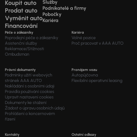
Koupit auto
Služby
Podnikatelé a firmy
Prodat auto
Pobočky
Vyměnit auto
Kariéra
Financování
Péče o zákazníky
Kariéra
Poprodejní péče o zákazníky
Volné pozice
Asistenční služby
Proč pracovat v AAA AUTO
Reklamace/Stížnosti
Ombudsman
Právní dokumenty
Pronájem vozu
Podmínky užití webových
Autopůjčovna
stránek AAA AUTO
Flexibilní operativní leasing
Nakládání s osobními údaji
Pravidla používání cookies
Upravit nastavení cookies
Dokumenty ke stažení
Žádost o úpravu osobních údajů
Prohlášení o koncernovém
řízení
Kontakty
Ostatní odkazy