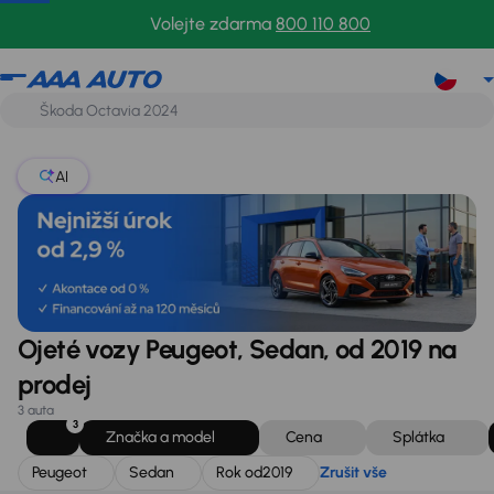
Peugeot
Sedan
Rok od
2019
Zrušit vše
Volejte zdarma
800 110 800
AI
Ojeté vozy Peugeot, Sedan, od 2019 na
prodej
3 auta
3
Značka a model
Cena
Splátka
Peugeot
Sedan
Rok od
2019
Zrušit vše