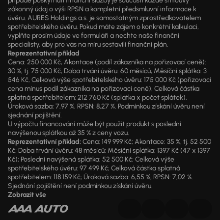
případě poskytnutí finanční služby je součástí každé smlouvy
zákonný údaj o výši RPSN a kompletní předsmluvní informace k
úvěru. AURES Holdings a.s. je samostatným zprostředkovatelem
spotřebitelského úvěru. Pokud máte zájem o konkrétní kalkulaci,
vyplňte prosím údaje ve formuláři a nechte naše finanční
specialisty, aby pro vás na míru sestavili finanční plán.
Reprezentativní příklad
Cena: 250 000 Kč, Akontace (podíl zákazníka na pořizovací ceně):
30 %, tj. 75 000 Kč, Doba trvání úvěru: 60 měsíců, Měsíční splátka: 3
546 Kč, Celková výše spotřebitelského úvěru: 175 000 Kč (pořizovací
cena mínus podíl zákazníka na pořizovací ceně), Celková částka
splatná spotřebitelem: 212 760 Kč (splátka x počet splátek),
Úroková sazba: 7,97 %, RPSN: 8,27 %. Podmínkou získání úvěru není
sjednání pojištění.
U výpočtu financování může být použit produkt s poslední
navýšenou splátkou až 35 % z ceny vozu.
Reprezentativní příklad:
Cena: 149 999 Kč; Akontace: 35 %, tj. 52 500
Kč; Doba trvání úvěru: 48 měsíců; Měsíční splátka: 1397 Kč (47 x 1397
Kč); Poslední navýšená splátka: 52 500 Kč; Celková výše
spotřebitelského úvěru: 97 499 Kč; Celková částka splatná
spotřebitelem: 118 159 Kč; Úroková sazba: 6,55 %; RPSN: 7,02 %.
Sjednání pojištění není podmínkou získání úvěru.
Zobrazit vše