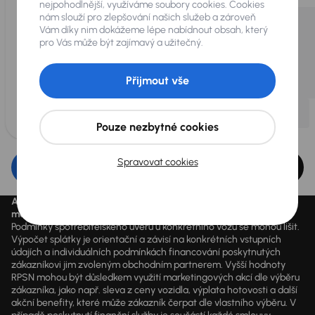
nejpohodlnější, využíváme soubory cookies. Cookies
nám slouží pro zlepšování našich služeb a zároveň
Vám díky nim dokážeme lépe nabídnout obsah, který
pro Vás může být zajímavý a užitečný.
Přijmout vše
Pouze nezbytné cookies
Spravovat cookies
Upravit filtr
Aktuálně platné ceny jsou uvedeny na
www.aaaauto.cz
. Akci je
možné využít od 14.3.2020 do odvolání.
Podmínky spotřebitelského úvěru u konkrétního vozu se mohou lišit.
Výpočet splátky je orientační a závisí na konkrétních vstupních
údajích a individuálních podmínkách financování poskytnutých
zákazníkovi jim zvoleným obchodním partnerem. Vyšší hodnoty
RPSN mohou být důsledkem využití marketingových akcí dle výběru
zákazníka, jako např. sleva z ceny vozidla, výplata hotovosti a další
akční benefity, které může zákazník čerpat dle vlastního výběru. V