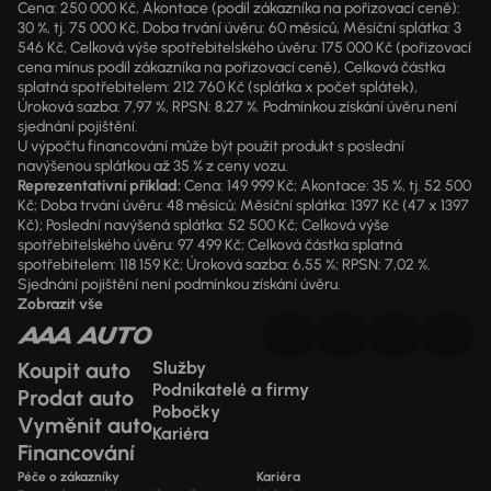
Cena: 250 000 Kč, Akontace (podíl zákazníka na pořizovací ceně):
30 %, tj. 75 000 Kč, Doba trvání úvěru: 60 měsíců, Měsíční splátka: 3
546 Kč, Celková výše spotřebitelského úvěru: 175 000 Kč (pořizovací
cena mínus podíl zákazníka na pořizovací ceně), Celková částka
splatná spotřebitelem: 212 760 Kč (splátka x počet splátek),
Úroková sazba: 7,97 %, RPSN: 8,27 %. Podmínkou získání úvěru není
sjednání pojištění.
U výpočtu financování může být použit produkt s poslední
navýšenou splátkou až 35 % z ceny vozu.
Reprezentativní příklad:
Cena: 149 999 Kč; Akontace: 35 %, tj. 52 500
Kč; Doba trvání úvěru: 48 měsíců; Měsíční splátka: 1397 Kč (47 x 1397
Kč); Poslední navýšená splátka: 52 500 Kč; Celková výše
spotřebitelského úvěru: 97 499 Kč; Celková částka splatná
spotřebitelem: 118 159 Kč; Úroková sazba: 6,55 %; RPSN: 7,02 %.
Sjednání pojištění není podmínkou získání úvěru.
Zobrazit vše
Koupit auto
Služby
Podnikatelé a firmy
Prodat auto
Pobočky
Vyměnit auto
Kariéra
Financování
Péče o zákazníky
Kariéra