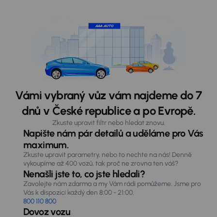
Vámi vybraný vůz vám najdeme do 7
dnů v České republice a po Evropě.
Zkuste upravit filtr nebo hledat znovu.
Napište nám pár detailů a uděláme pro Vás
maximum.
Zkuste upravit parametry, nebo to nechte na nás! Denně
vykoupíme až 400 vozů, tak proč ne zrovna ten váš?
Nenašli jste to, co jste hledali?
Zavolejte nám zdarma a my Vám rádi pomůžeme. Jsme pro
Vás k dispozici každý den 8:00 - 21:00.
800 110 800
Dovoz vozu