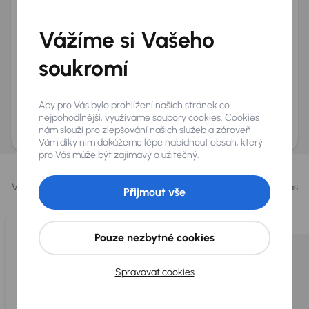
Telefon
*
Vážíme si Vašeho
+420
E-mail
*
Přeji si dostávat informace o atraktivních slevových
soukromí
nabídkách
Odeslat poptávku
Aby pro Vás bylo prohlížení našich stránek co
AURES Holdings a.s., se sídlem Dopraváků 874/15, Čimice, 184 00 Praha 8 bude
nejpohodlnější, využíváme soubory cookies. Cookies
uchovávat a zpracovávat vaše osobní údaje v souladu se zásadami ochrany a
nám slouží pro zlepšování našich služeb a zároveň
zpracování
osobních údajů
.
Vám díky nim dokážeme lépe nabídnout obsah, který
pro Vás může být zajímavý a užitečný.
Vybrali jsme pro vás
Vybíráme pro vás ty
nejlepší vozy
z naší nabídky. Každý den pro vás
Přijmout vše
vykoupíme až 400 vozů
.
Pouze nezbytné cookies
Spravovat cookies