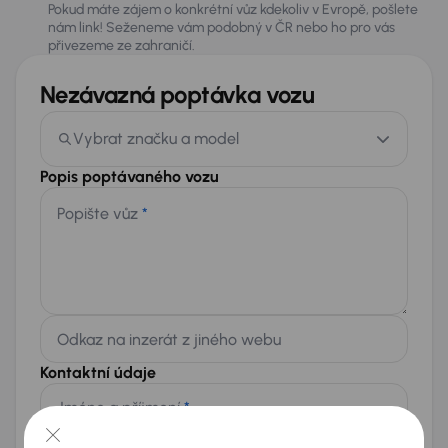
Pokud máte zájem o konkrétní vůz kdekoliv v Evropě, pošlete
nám link! Seženeme vám podobný v ČR nebo ho pro vás
přivezeme ze zahraničí.
Nezávazná poptávka vozu
Vybrat značku a model
Popis poptávaného vozu
Popište vůz
*
Odkaz na inzerát z jiného webu
Kontaktní údaje
Jméno a příjmení
*