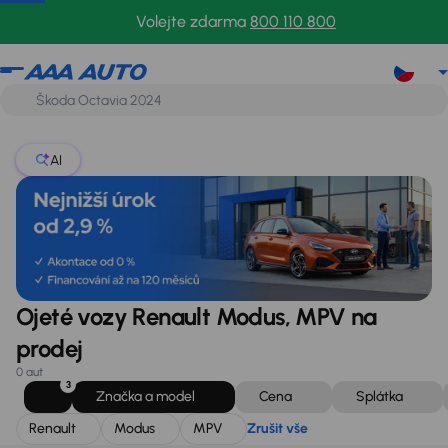
Renault
Modus
MPV
Zrušit vše
Volejte zdarma
800 110 800
AI
Ojeté vozy Renault Modus, MPV na
prodej
0 aut
3
Značka a model
Cena
Splátka
Renault
Modus
MPV
Zrušit vše