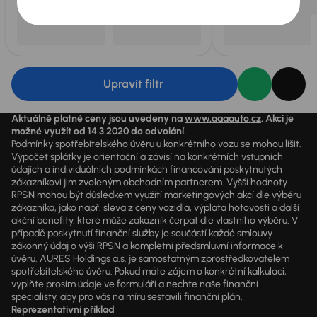
Upravit filtr
Aktuálně platné ceny jsou uvedeny na
www.aaaauto.cz
. Akci je
možné využít od 14.3.2020 do odvolání.
Podmínky spotřebitelského úvěru u konkrétního vozu se mohou lišit.
Výpočet splátky je orientační a závisí na konkrétních vstupních
údajích a individuálních podmínkách financování poskytnutých
zákazníkovi jim zvoleným obchodním partnerem. Vyšší hodnoty
RPSN mohou být důsledkem využití marketingových akcí dle výběru
zákazníka, jako např. sleva z ceny vozidla, výplata hotovosti a další
akční benefity, které může zákazník čerpat dle vlastního výběru. V
případě poskytnutí finanční služby je součástí každé smlouvy
zákonný údaj o výši RPSN a kompletní předsmluvní informace k
úvěru. AURES Holdings a.s. je samostatným zprostředkovatelem
spotřebitelského úvěru. Pokud máte zájem o konkrétní kalkulaci,
vyplňte prosím údaje ve formuláři a nechte naše finanční
specialisty, aby pro vás na míru sestavili finanční plán.
Reprezentativní příklad