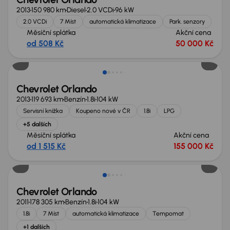
2013
150 980 km
Diesel
2.0 VCDi
96 kW
2.0 VCDi
7 Míst
automatická klimatizace
Park. senzory
Měsíční splátka
Akční cena
od 508 Kč
50 000 Kč
Chevrolet Orlando
2013
119 693 km
Benzín
1.8i
104 kW
Servisní knížka
Koupeno nové v ČR
1.8i
LPG
+5 dalších
Měsíční splátka
Akční cena
od 1 515 Kč
155 000 Kč
Zlevněno o 20 000 Kč
Chevrolet Orlando
2011
178 305 km
Benzín
1.8i
104 kW
1.8i
7 Míst
automatická klimatizace
Tempomat
+1 dalších