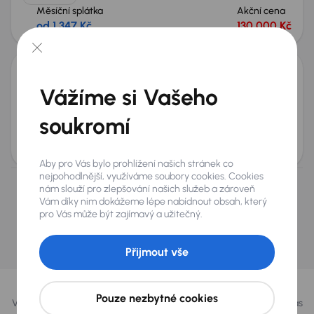
Měsíční splátka
Akční cena
od 1 347 Kč
130 000 Kč
Chevrolet Orlando
Vážíme si Vašeho
2014
287 100 km
Diesel
2.0 VCDi
120 kW
soukromí
Koupeno nové v ČR
2.0 VCDi
7 Míst
ČR
+3 dalších
Měsíční splátka
Akční cena
od 340 Kč
35 000 Kč
Aby pro Vás bylo prohlížení našich stránek co
nejpohodlnější, využíváme soubory cookies. Cookies
nám slouží pro zlepšování našich služeb a zároveň
Nevybrali jste si? Nevadí, na našich pobočkách na
Vám díky nim dokážeme lépe nabídnout obsah, který
Slovensku a v Polsku můžeme mít podobné vozy,
pro Vás může být zajímavý a užitečný.
které hledáte.
Přijmout vše
Najít podobný vůz
Vybrali jsme pro vás
Pouze nezbytné cookies
Vybíráme pro vás ty
nejlepší vozy
z naší nabídky. Každý den pro vás