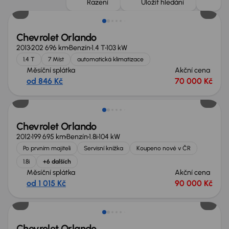
Řazení
Uložit hledání
Chevrolet Orlando
2013
202 696 km
Benzín
1.4 T
103 kW
1.4 T
7 Míst
automatická klimatizace
Měsíční splátka
Akční cena
od 846 Kč
70 000 Kč
Možnost odpočtu DPH
Chevrolet Orlando
2012
199 695 km
Benzín
1.8i
104 kW
Po prvním majiteli
Servisní knížka
Koupeno nové v ČR
1.8i
+6 dalších
Měsíční splátka
Akční cena
od 1 015 Kč
90 000 Kč
Chevrolet Orlando