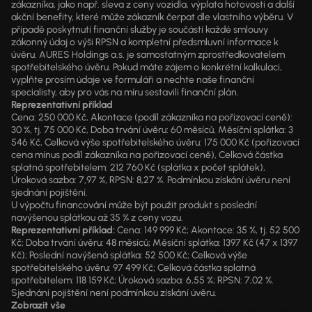
zákazníka, jako např. sleva z ceny vozidla, výplata hotovosti a další
akční benefity, které může zákazník čerpat dle vlastního výběru. V
případě poskytnutí finanční služby je součástí každé smlouvy
zákonný údaj o výši RPSN a kompletní předsmluvní informace k
úvěru. AURES Holdings a.s. je samostatným zprostředkovatelem
spotřebitelského úvěru. Pokud máte zájem o konkrétní kalkulaci,
vyplňte prosím údaje ve formuláři a nechte naše finanční
specialisty, aby pro vás na míru sestavili finanční plán.
Reprezentativní příklad
Cena: 250 000 Kč, Akontace (podíl zákazníka na pořizovací ceně):
30 %, tj. 75 000 Kč, Doba trvání úvěru: 60 měsíců, Měsíční splátka: 3
546 Kč, Celková výše spotřebitelského úvěru: 175 000 Kč (pořizovací
cena mínus podíl zákazníka na pořizovací ceně), Celková částka
splatná spotřebitelem: 212 760 Kč (splátka x počet splátek),
Úroková sazba: 7,97 %, RPSN: 8,27 %. Podmínkou získání úvěru není
sjednání pojištění.
U výpočtu financování může být použit produkt s poslední
navýšenou splátkou až 35 % z ceny vozu.
Reprezentativní příklad:
Cena: 149 999 Kč; Akontace: 35 %, tj. 52 500
Kč; Doba trvání úvěru: 48 měsíců; Měsíční splátka: 1397 Kč (47 x 1397
Kč); Poslední navýšená splátka: 52 500 Kč; Celková výše
spotřebitelského úvěru: 97 499 Kč; Celková částka splatná
spotřebitelem: 118 159 Kč; Úroková sazba: 6,55 %; RPSN: 7,02 %.
Sjednání pojištění není podmínkou získání úvěru.
Zobrazit vše