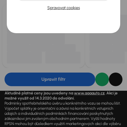
vykoupíme až 400 vozů
.
Spravovat cookies
Upravit filtr
Aktuálně platné ceny jsou uvedeny na
www.aaaauto.cz
. Akci je
možné využít od 14.3.2020 do odvolání.
Podmínky spotřebitelského úvěru u konkrétního vozu se mohou lišit.
Výpočet splátky je orientační a závisí na konkrétních vstupních
údajích a individuálních podmínkách financování poskytnutých
zákazníkovi jim zvoleným obchodním partnerem. Vyšší hodnoty
RPSN mohou být důsledkem využití marketingových akcí dle výběru