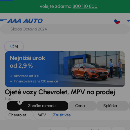
Chevrolet
MPV
Zrušit vše
Volejte zdarma
800 110 800
AI
Ojeté vozy Chevrolet, MPV na prodej
6 aut
2
Značka a model
Cena
Splátka
Chevrolet
MPV
Zrušit vše
Zlevněno o 10 000 Kč