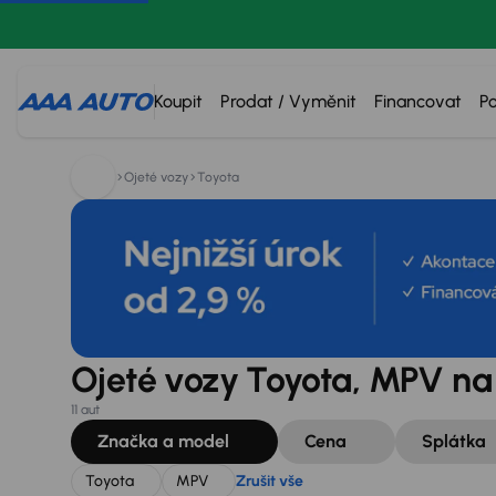
Hledáte:
Toyota
MPV
Zrušit vše
Koupit
Prodat / Vyměnit
Financovat
P
Ojeté vozy
Toyota
Ojeté vozy Toyota, MPV na
11 aut
Značka a model
Cena
Splátka
Toyota
MPV
Zrušit vše