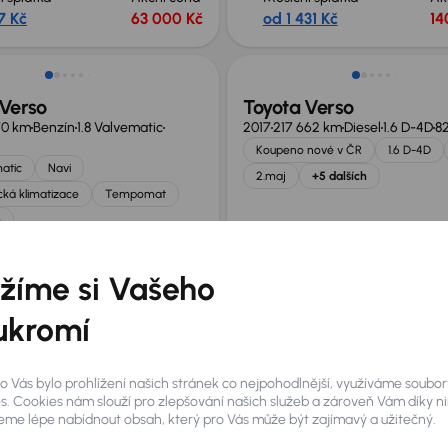
7 Kč
63 000 Kč
od 1 431 Kč
14
 Verso
Toyota Verso
70 km
Benzín
1.8 Valvematic
2017
217 662 km
Diesel
1.6 D-4D
8
Koupeno nové v ČR
1.6 D-4D
matic
Navi
2.maj
+5 dalších
ká klimatizace
Tempomat
h
í splátka
Akční cena
Měsíční splátka
Ak
15 Kč
150 000 Kč
od 1 347 Kč
13
žíme si Vašeho
ukromí
 Verso
Toyota Corolla Verso
70 km
Benzín
1.8 Valvematic
2004
119 939 km
Benzín
1.8
95 kW
o Vás bylo prohlížení našich stránek co nejpohodlnější, využíváme soubor
Po prvním majiteli
1.8
7 Míst
s. Cookies nám slouží pro zlepšování našich služeb a zároveň Vám díky n
nové v ČR
1.8 Valvematic
me lépe nabídnout obsah, který pro Vás může být zajímavý a užitečný.
Tempomat
.maj
+3 dalších