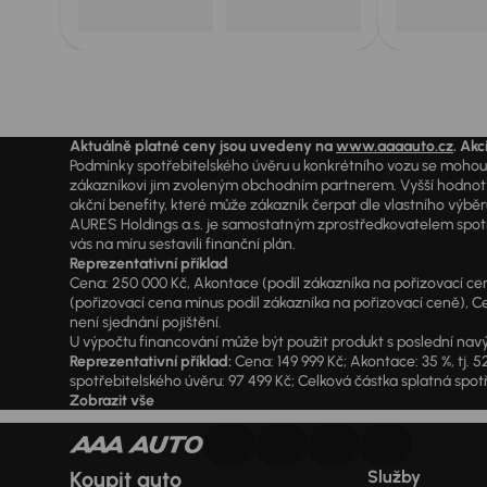
Aktuálně platné ceny jsou uvedeny na
www.aaaauto.cz
. Akc
Podmínky spotřebitelského úvěru u konkrétního vozu se mohou l
zákazníkovi jim zvoleným obchodním partnerem. Vyšší hodnoty R
akční benefity, které může zákazník čerpat dle vlastního výběr
AURES Holdings a.s. je samostatným zprostředkovatelem spotřeb
vás na míru sestavili finanční plán.
Reprezentativní příklad
Cena: 250 000 Kč, Akontace (podíl zákazníka na pořizovací ceně)
(pořizovací cena mínus podíl zákazníka na pořizovací ceně), Ce
není sjednání pojištění.
U výpočtu financování může být použit produkt s poslední navý
Reprezentativní příklad:
Cena: 149 999 Kč; Akontace: 35 %, tj. 5
spotřebitelského úvěru: 97 499 Kč; Celková částka splatná spotř
Zobrazit vše
Koupit auto
Služby