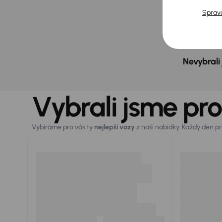
Sprav
Měsíčn
od 1 1
Nevybrali
Vybrali jsme pro
Vybíráme pro vás ty
nejlepší vozy
z naší nabídky. Každý den p