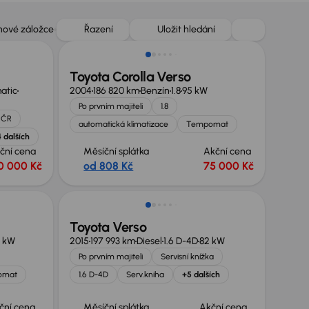
 nové záložce
Řazení
Uložit hledání
Toyota Corolla Verso
matic
2004
186 820 km
Benzín
1.8
95 kW
Po prvním majiteli
1.8
 ČR
automatická klimatizace
Tempomat
 dalších
ční cena
Měsíční splátka
Akční cena
0 000 Kč
od 808 Kč
75 000 Kč
Zlevněno o 10 000 Kč
Toyota Verso
 kW
2015
197 993 km
Diesel
1.6 D-4D
82 kW
Po prvním majiteli
Servisní knížka
omat
1.6 D-4D
Serv.kniha
+5 dalších
ční cena
Měsíční splátka
Akční cena