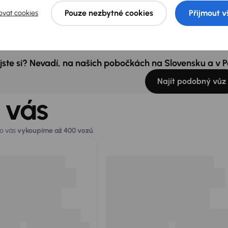
Pouze nezbytné cookies
Přijmout v
ovat cookies
í splátka
Akční cena
Měsíční splátka
A
84 Kč
110 000 Kč
od 680 Kč
5
 jste si? Nevadí, na našich pobočkách na Slovensku a v
Najít podobný vůz
 vás
ro vás
vykoupíme až 400 vozů
.