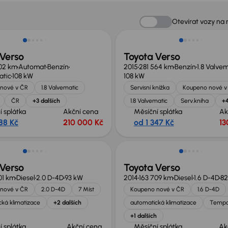
Nově v nabídce
Otevírat vozy na
 Verso
Toyota Verso
02 km
Automat
Benzín
2015
281 564 km
Benzín
1.8 Valve
atic
108 kW
108 kW
nové v ČR
1.8 Valvematic
Servisní knížka
Koupeno nové v
ČR
+3 dalších
1.8 Valvematic
Serv.kniha
+4
í splátka
Akční cena
Měsíční splátka
Ak
88 Kč
210 000 Kč
od 1 347 Kč
13
Zlevněno o 10 000 Kč
 Verso
Toyota Verso
01 km
Diesel
2.0 D-4D
93 kW
2014
163 709 km
Diesel
1.6 D-4D
82
nové v ČR
2.0 D-4D
7 Míst
Koupeno nové v ČR
1.6 D-4D
ká klimatizace
+2 dalších
automatická klimatizace
Temp
+1 dalších
í splátka
Akční cena
Měsíční splátka
Ak