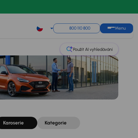
Řazení
Uložit hledání
800 110 800
Menu
Použít AI vyhledávání
Karoserie
Kategorie