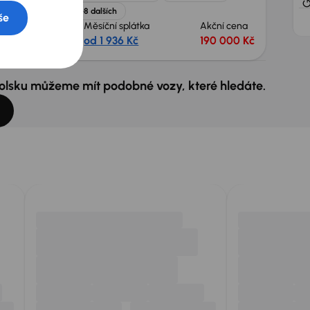
+8 dalších
še
kční cena
Měsíční splátka
Akční cena
5 000 Kč
od 1 936 Kč
190 000 Kč
 Polsku můžeme mít podobné vozy, které hledáte.