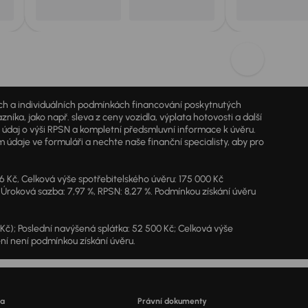
jích a individuálních podmínkách financování poskytnutých
a, jako např. sleva z ceny vozidla, výplata hotovosti a další
ý údaj o výši RPSN a kompletní předsmluvní informace k úvěru.
údaje ve formuláři a nechte naše finanční specialisty, aby pro
46 Kč, Celková výše spotřebitelského úvěru: 175 000 Kč
 Úroková sazba: 7,97 %, RPSN: 8,27 %. Podmínkou získání úvěru
7 Kč); Poslední navýšená splátka: 52 500 Kč; Celková výše
ění není podmínkou získání úvěru.
ra
Právní dokumenty