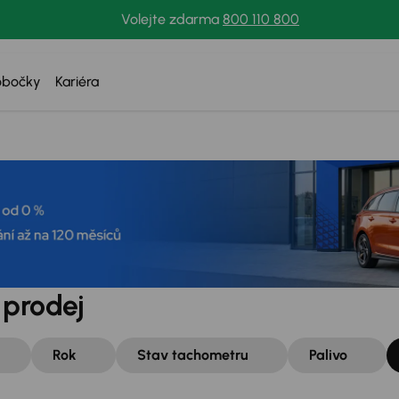
Volejte zdarma
800 110 800
obočky
Kariéra
 prodej
Rok
Stav tachometru
Palivo