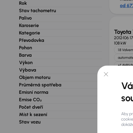
Rok
od 67
Stav tachometru
Palivo
Karoserie
Toyota
Kategorie
2012
106 1
Převodovka
108 kW
Pohon
1.8 Valve
Barva
automatic
Výkon
+1 dalšíc
Výbava
Měsíčn
Objem motoru
od 1 5
Vá
Průměrná spotřeba
Emisní norma
so
Emise CO₂
Toyota
Počet dveří
2010
213 6
Aby pr
Míst k sezení
108 kW
cookie
Stav vozu
Koupeno 
dokáže
ČR
2