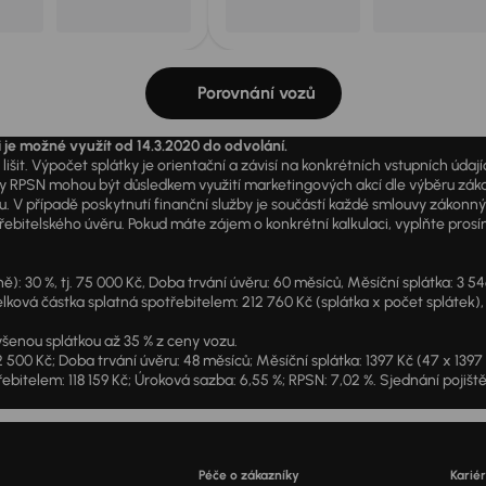
Porovnání vozů
i je možné využít od 14.3.2020 do odvolání.
išit. Výpočet splátky je orientační a závisí na konkrétních vstupních úda
PSN mohou být důsledkem využití marketingových akcí dle výběru zákazník
u. V případě poskytnutí finanční služby je součástí každé smlouvy zákonn
itelského úvěru. Pokud máte zájem o konkrétní kalkulaci, vyplňte prosím 
: 30 %, tj. 75 000 Kč, Doba trvání úvěru: 60 měsíců, Měsíční splátka: 3 5
lková částka splatná spotřebitelem: 212 760 Kč (splátka x počet splátek),
šenou splátkou až 35 % z ceny vozu.
2 500 Kč; Doba trvání úvěru: 48 měsíců; Měsíční splátka: 1397 Kč (47 x 139
ebitelem: 118 159 Kč; Úroková sazba: 6,55 %; RPSN: 7,02 %. Sjednání pojišt
Péče o zákazníky
Karié