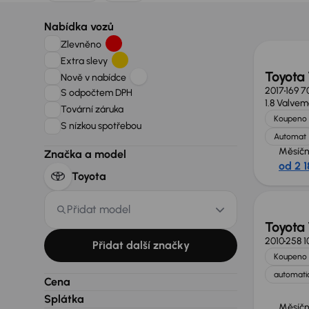
Nabídka vozů
Zlevněno
Extra slevy
Toyota
Nově v nabídce
2017
169 7
S odpočtem DPH
1.8 Valvem
Tovární záruka
Koupeno 
S nízkou spotřebou
Automat
Měsíčn
Značka a model
od 2 1
Toyota
Přidat model
Toyota
2010
258 1
Přidat další značky
Koupeno 
automatic
Cena
Splátka
Měsíčn