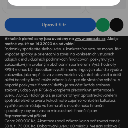
Upravit filtr
Aktuálně platné ceny jsou uvedeny na
www.aaaauto.cz
. Akci je
možné využít od 14.3.2020 do odvolání.
Podmínky spotřebitelského úvěru u konkrétního vozu se mohou lišit.
Výpočet splátky je orientační a závisí na konkrétních vstupních
údajích a individuálních podmínkách financování poskytnutých
zákazníkovi jim zvoleným obchodním partnerem. Vyšší hodnoty
RPSN mohou být důsledkem využití marketingových akcí dle výběru
zákazníka, jako např. sleva z ceny vozidla, výplata hotovosti a další
akční benefity, které může zákazník čerpat dle vlastního výběru. V
případě poskytnutí finanční služby je součástí každé smlouvy
zákonný údaj o výši RPSN a kompletní předsmluvní informace k
úvěru. AURES Holdings a.s. je samostatným zprostředkovatelem
spotřebitelského úvěru. Pokud máte zájem o konkrétní kalkulaci,
vyplňte prosím údaje ve formuláři a nechte naše finanční
specialisty, aby pro vás na míru sestavili finanční plán.
Reprezentativní příklad
Cena: 250 000 Kč, Akontace (podíl zákazníka na pořizovací ceně):
30 %, tj. 75 000 Kč, Doba trvání úvěru: 60 měsíců, Měsíční splátka: 3