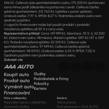
546 Kč, Celková výše spotřebitelského úvěru: 175 000 Kč (pořizovací
cena mínus podíl zákazníka na pořizovací ceně), Celková částka
splatná spotřebitelem: 212 760 Kč (splátka x počet splátek),
Úroková sazba: 7,97 %, RPSN: 8,27 %. Podmínkou získání úvěru není
sjednání pojištění.
U výpočtu financování může být použit produkt s poslední
navýšenou splátkou až 35 % z ceny vozu.
Reprezentativní příklad:
Cena: 149 999 Kč; Akontace: 35 %, tj. 52 500
Kč; Doba trvání úvěru: 48 měsíců; Měsíční splátka: 1397 Kč (47 x 1397
Kč); Poslední navýšená splátka: 52 500 Kč; Celková výše
spotřebitelského úvěru: 97 499 Kč; Celková částka splatná
spotřebitelem: 118 159 Kč; Úroková sazba: 6,55 %; RPSN: 7,02 %.
Sjednání pojištění není podmínkou získání úvěru.
Zobrazit vše
Koupit auto
Služby
Podnikatelé a firmy
Prodat auto
Pobočky
Vyměnit auto
Kariéra
Financování
Péče o zákazníky
Kariéra
Poprodejní péče o zákazníky
Volné pozice
Asistenční služby
Proč pracovat v AAA AUTO