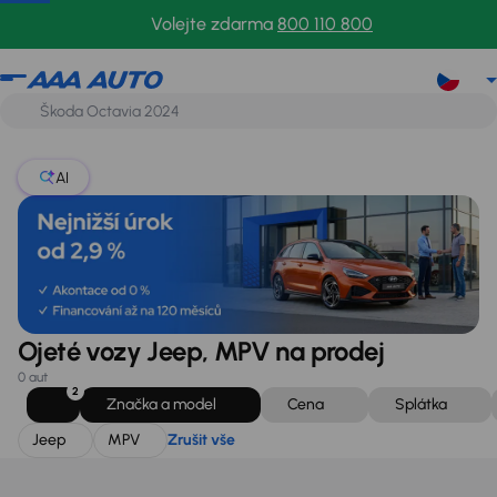
Jeep
MPV
Zrušit vše
Volejte zdarma
800 110 800
AI
Ojeté vozy Jeep, MPV na prodej
0 aut
2
Značka a model
Cena
Splátka
Jeep
MPV
Zrušit vše