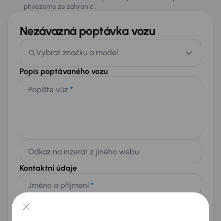
přivezeme ze zahraničí.
Nezávazná poptávka vozu
Vybrat značku a model
Popis poptávaného vozu
Popište vůz
*
Odkaz na inzerát z jiného webu
Kontaktní údaje
Jméno a příjmení
*
Telefon
*