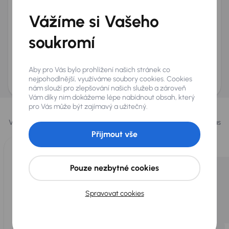
+420
E-mail
*
Vážíme si Vašeho
Přeji si dostávat informace o atraktivních slevových
soukromí
nabídkách
Odeslat poptávku
Aby pro Vás bylo prohlížení našich stránek co
AURES Holdings a.s., se sídlem Dopraváků 874/15, Čimice, 184 00 Praha 8 bude
uchovávat a zpracovávat vaše osobní údaje v souladu se zásadami ochrany a
nejpohodlnější, využíváme soubory cookies. Cookies
zpracování
osobních údajů
.
nám slouží pro zlepšování našich služeb a zároveň
Vám díky nim dokážeme lépe nabídnout obsah, který
Vybrali jsme pro vás
pro Vás může být zajímavý a užitečný.
Vybíráme pro vás ty
nejlepší vozy
z naší nabídky. Každý den pro vás
vykoupíme až 400 vozů
.
Přijmout vše
Pouze nezbytné cookies
Spravovat cookies