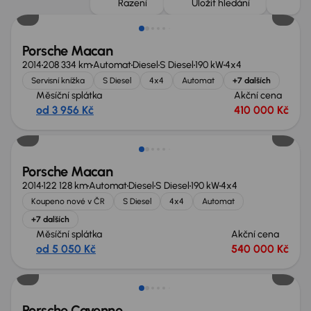
Řazení
Uložit hledání
Porsche Macan
2014
208 334 km
Automat
Diesel
S Diesel
190 kW
4x4
Servisní knížka
S Diesel
4x4
Automat
+7 dalších
Měsíční splátka
Akční cena
od 3 956 Kč
410 000 Kč
Zlevněno o 50 000 Kč
Porsche Macan
2014
122 128 km
Automat
Diesel
S Diesel
190 kW
4x4
Koupeno nové v ČR
S Diesel
4x4
Automat
+7 dalších
Měsíční splátka
Akční cena
od 5 050 Kč
540 000 Kč
Zlevněno o 70 000 Kč
Porsche Cayenne