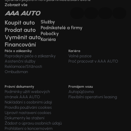
Zobrazit vše
Koupit auto
Služby
Podnikatelé a firmy
Prodat auto
Pobočky
Vyměnit auto
Kariéra
Financování
Péče o zákazníky
Kariéra
Poprodejní péče o zákazníky
Volné pozice
Asistenční služby
Proč pracovat v AAA AUTO
Reklamace/Stížnosti
Ombudsman
Právní dokumenty
Pronájem vozu
Podmínky užití webových
Autopůjčovna
stránek AAA AUTO
Flexibilní operativní leasing
Nakládání s osobními údaji
Pravidla používání cookies
Upravit nastavení cookies
Dokumenty ke stažení
Žádost o úpravu osobních údajů
Prohlášení o koncernovém