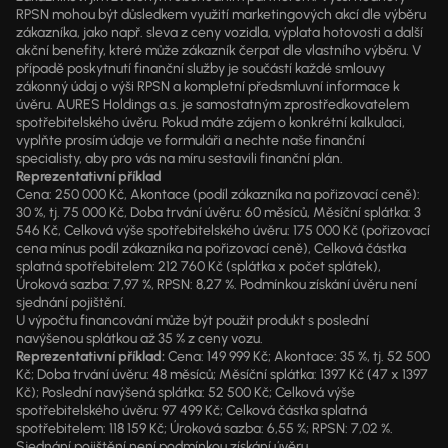
RPSN mohou být důsledkem využití marketingových akcí dle výběru
zákazníka, jako např. sleva z ceny vozidla, výplata hotovosti a další
akční benefity, které může zákazník čerpat dle vlastního výběru. V
případě poskytnutí finanční služby je součástí každé smlouvy
zákonný údaj o výši RPSN a kompletní předsmluvní informace k
úvěru. AURES Holdings a.s. je samostatným zprostředkovatelem
spotřebitelského úvěru. Pokud máte zájem o konkrétní kalkulaci,
vyplňte prosím údaje ve formuláři a nechte naše finanční
specialisty, aby pro vás na míru sestavili finanční plán.
Reprezentativní příklad
Cena: 250 000 Kč, Akontace (podíl zákazníka na pořizovací ceně):
30 %, tj. 75 000 Kč, Doba trvání úvěru: 60 měsíců, Měsíční splátka: 3
546 Kč, Celková výše spotřebitelského úvěru: 175 000 Kč (pořizovací
cena mínus podíl zákazníka na pořizovací ceně), Celková částka
splatná spotřebitelem: 212 760 Kč (splátka x počet splátek),
Úroková sazba: 7,97 %, RPSN: 8,27 %. Podmínkou získání úvěru není
sjednání pojištění.
U výpočtu financování může být použit produkt s poslední
navýšenou splátkou až 35 % z ceny vozu.
Reprezentativní příklad:
Cena: 149 999 Kč; Akontace: 35 %, tj. 52 500
Kč; Doba trvání úvěru: 48 měsíců; Měsíční splátka: 1397 Kč (47 x 1397
Kč); Poslední navýšená splátka: 52 500 Kč; Celková výše
spotřebitelského úvěru: 97 499 Kč; Celková částka splatná
spotřebitelem: 118 159 Kč; Úroková sazba: 6,55 %; RPSN: 7,02 %.
Sjednání pojištění není podmínkou získání úvěru.