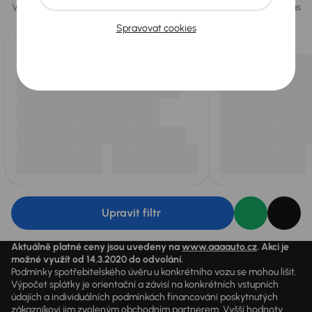
Vybíráme pro vás ty
nejlepší vozy
z naší nabídky. Každý den pro vás
vykoupíme až 400 vozů
.
Spravovat cookies
Upravit filtr
Aktuálně platné ceny jsou uvedeny na
www.aaaauto.cz
. Akci je
možné využít od 14.3.2020 do odvolání.
Podmínky spotřebitelského úvěru u konkrétního vozu se mohou lišit.
Výpočet splátky je orientační a závisí na konkrétních vstupních
údajích a individuálních podmínkách financování poskytnutých
zákazníkovi jim zvoleným obchodním partnerem. Vyšší hodnoty