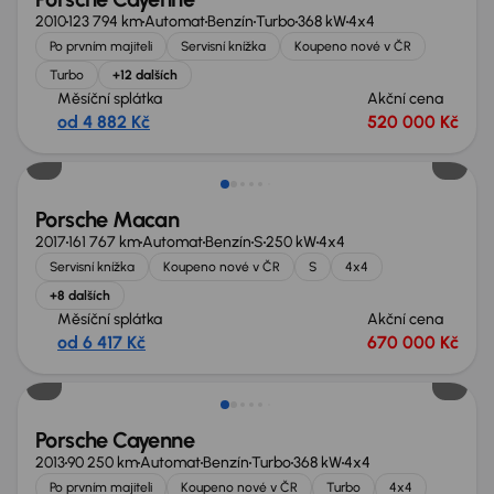
2010
123 794 km
Automat
Benzín
Turbo
368 kW
4x4
Po prvním majiteli
Servisní knížka
Koupeno nové v ČR
Turbo
+12 dalších
Měsíční splátka
Akční cena
od 4 882 Kč
520 000 Kč
Zlevněno o 100 000 Kč
Porsche Macan
2017
161 767 km
Automat
Benzín
S
250 kW
4x4
Servisní knížka
Koupeno nové v ČR
S
4x4
+8 dalších
Měsíční splátka
Akční cena
od 6 417 Kč
670 000 Kč
Možnost odpočtu DPH
Porsche Cayenne
2013
90 250 km
Automat
Benzín
Turbo
368 kW
4x4
Po prvním majiteli
Koupeno nové v ČR
Turbo
4x4