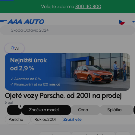
Porsche
Rok od
2001
Zrušit vše
Volejte zdarma
800 110 800
AI
Ojeté vozy Porsche, od 2001 na prodej
6 aut
2
Značka a model
Cena
Splátka
Porsche
Rok od
2001
Zrušit vše
Zlevněno o 100 000 Kč