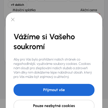
+9 dalších
Měsíční splátka
Akční cena
od 6 875 Kč
720 000 Kč
Vážíme si Vašeho
Porsche Cayenne
2011
200 041 km
Automat
Benzín
S
294 kW
4x4
soukromí
Koupeno nové v ČR
S
4x4
Automat
+6 dalších
Měsíční splátka
Akční cena
od 3 030 Kč
310 000 Kč
Aby pro Vás bylo prohlížení našich stránek co
nejpohodlnější, využíváme soubory cookies. Cookies
nám slouží pro zlepšování našich služeb a zároveň
Nevybrali jste si? Nevadí, na našich pobočkách na
Vám díky nim dokážeme lépe nabídnout obsah, který
pro Vás může být zajímavý a užitečný.
Slovensku a v Polsku můžeme mít podobné vozy,
které hledáte.
Přijmout vše
Najít podobný vůz
Vybrali jsme pro vás
Pouze nezbytné cookies