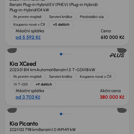
Benzín Plug-in Hybrid EV (PHEV) (Plug-in Hybrid)
Plug-in-Hybrid
104 kW
Po prvním majiteli
Servisní knížka
Předváděcí vůz
Koupeno nové v ČR
+5 dalších
Měsíční splátka
Cena
od 5 592 Kč
610 000 Kč
Zlevněno o 70 000 Kč
Kia XCeed
2023
31 814 km
Automat
Benzín
1.5 T-GDI
118 kW
Po prvním majiteli
Servisní knížka
Koupeno nové v ČR
1.5 T-GDI
+9 dalších
Měsíční splátka
Akční cena
od 3 703 Kč
380 000 Kč
Možnost odpočtu DPH
Kia Picanto
2021
133 798 km
Benzín
1.0 MPI
49 kW