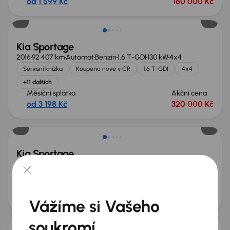
od 1 599 Kč
160 000 Kč
Kia Sportage
2016
92 407 km
Automat
Benzín
1.6 T-GDI
130 kW
4x4
Servisní knížka
Koupeno nové v ČR
1.6 T-GDI
4x4
+11 dalších
Měsíční splátka
Akční cena
od 3 198 Kč
320 000 Kč
Kia Sportage
2011
212 641 km
Automat
Diesel
2.0 CRDi
100 kW
4x4
2.0 CRDi
4x4
Automat
Tempomat
+2 dalších
Měsíční splátka
Akční cena
od 1 473 Kč
145 000 Kč
Vážíme si Vašeho
soukromí