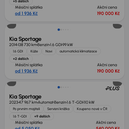
+5 dalších
Měsíční splátka
Akční cena
od 1 936 Kč
190 000 Kč
Kia Sportage
2014
138 730 km
Benzín
1.6 GDI
99 kW
1.6 GDI
Kůže
Navi
automatická klimatizace
+2 dalších
Měsíční splátka
Akční cena
od 1 936 Kč
190 000 Kč
Kia Sportage
2023
47 967 km
Automat
Benzín
1.6 T-GDI
110 kW
Po prvním majiteli
Servisní knížka
Koupeno nové v ČR
1.6 T-GDI
+9 dalších
Měsíční splátka
Akční cena
od 5 050 Kč
540 000 Kč