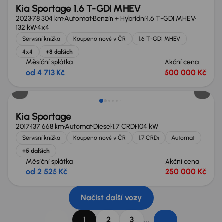
Kia Sportage 1.6 T-GDI MHEV
2023
78 304 km
Automat
Benzín + Hybridní
1.6 T-GDI MHEV
132 kW
4x4
Servisní knížka
Koupeno nové v ČR
1.6 T-GDI MHEV
4x4
+8 dalších
Měsíční splátka
Akční cena
od 4 713 Kč
500 000 Kč
Kia Sportage
2017
137 668 km
Automat
Diesel
1.7 CRDi
104 kW
Servisní knížka
Koupeno nové v ČR
1.7 CRDi
Automat
+5 dalších
Měsíční splátka
Akční cena
od 2 525 Kč
250 000 Kč
Načíst další vozy
...
1
2
3