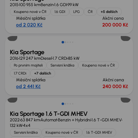
2015
100 955 km
Benzín
1.6 GDI
99 kW
Koupeno nové v ČR
1.6 GDI
LPG
ČR
+5 dalších
Měsíční splátka
Akční cena
od 2 020 Kč
200 000 Kč
Kia Sportage
2016
129 247 km
Diesel
1.7 CRDi
85 kW
Po prvním majiteli
Servisní knížka
Koupeno nové v ČR
1.7 CRDi
+7 dalších
Měsíční splátka
Akční cena
od 2 441 Kč
240 000 Kč
Kia Sportage 1.6 T-GDI MHEV
2022
63 847 km
Automat
Benzín + Hybridní
1.6 T-GDI MHEV
132 kW
4x4
Servisní knížka
Koupeno nové v ČR
1.6 T-GDI MHEV