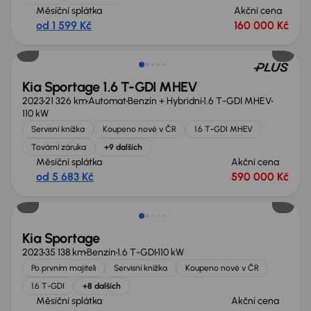
Měsíční splátka
Akční cena
od 1 599 Kč
160 000 Kč
Kia Sportage 1.6 T-GDI MHEV
2023
21 326 km
Automat
Benzín + Hybridní
1.6 T-GDI MHEV
110 kW
Servisní knížka
Koupeno nové v ČR
1.6 T-GDI MHEV
Tovární záruka
+9 dalších
Měsíční splátka
Akční cena
od 5 683 Kč
590 000 Kč
Kia Sportage
2023
35 138 km
Benzín
1.6 T-GDI
110 kW
Po prvním majiteli
Servisní knížka
Koupeno nové v ČR
1.6 T-GDI
+8 dalších
Měsíční splátka
Akční cena