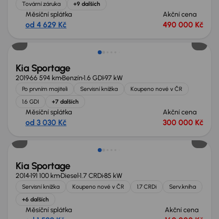
Tovární záruka
+9 dalších
Měsíční splátka
Akční cena
od 4 629 Kč
490 000 Kč
Kia Sportage
2019
66 594 km
Benzín
1.6 GDI
97 kW
Po prvním majiteli
Servisní knížka
Koupeno nové v ČR
1.6 GDI
+7 dalších
Měsíční splátka
Akční cena
od 3 030 Kč
300 000 Kč
Zlevněno o 10 000 Kč
Kia Sportage
2014
191 100 km
Diesel
1.7 CRDi
85 kW
Servisní knížka
Koupeno nové v ČR
1.7 CRDi
Serv.kniha
+6 dalších
Měsíční splátka
Akční cena