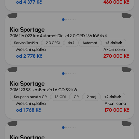
od 4 377 Kč
460 000 Kč
Kia Sportage
2016
116 023 km
Automat
Diesel
2.0 CRDi
136 kW
4x4
Servisní knížka
2.0 CRDi
4x4
Automat
+8 dalších
Měsíční splátka
Akční cena
od 2 778 Kč
270 000 Kč
Zlevněno o 10 000 Kč
Kia Sportage
2015
123 981 km
Benzín
1.6 GDI
99 kW
Koupeno nové v ČR
1.6 GDI
ČR
2.maj
+2 dalších
Měsíční splátka
Akční cena
od 1 768 Kč
170 000 Kč
Extra sleva 14 500 Kč
Kia Sportage