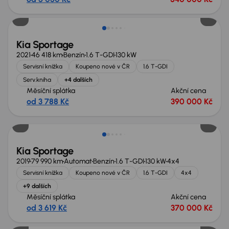
Kia Sportage
2021
46 418 km
Benzín
1.6 T-GDI
130 kW
Servisní knížka
Koupeno nové v ČR
1.6 T-GDI
Serv.kniha
+4 dalších
Měsíční splátka
Akční cena
od 3 788 Kč
390 000 Kč
Kia Sportage
2019
79 990 km
Automat
Benzín
1.6 T-GDI
130 kW
4x4
Servisní knížka
Koupeno nové v ČR
1.6 T-GDI
4x4
+9 dalších
Měsíční splátka
Akční cena
od 3 619 Kč
370 000 Kč
Možnost odpočtu DPH