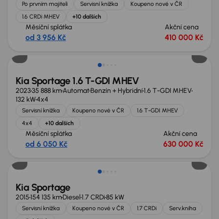
Po prvním majiteli
Servisní knížka
Koupeno nové v ČR
1.6 CRDi MHEV
+10 dalších
Měsíční splátka
Akční cena
od 3 956 Kč
410 000 Kč
Možnost odpočtu DPH
Kia Sportage 1.6 T-GDI MHEV
2023
35 888 km
Automat
Benzín + Hybridní
1.6 T-GDI MHEV
132 kW
4x4
Servisní knížka
Koupeno nové v ČR
1.6 T-GDI MHEV
4x4
+10 dalších
Měsíční splátka
Akční cena
od 6 050 Kč
630 000 Kč
Kia Sportage
2015
154 135 km
Diesel
1.7 CRDi
85 kW
Servisní knížka
Koupeno nové v ČR
1.7 CRDi
Serv.kniha