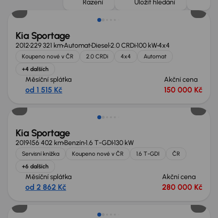
Řazení
Uložit hledání
Kia Sportage
2012
229 321 km
Automat
Diesel
2.0 CRDi
100 kW
4x4
Koupeno nové v ČR
2.0 CRDi
4x4
Automat
+4 dalších
Měsíční splátka
Akční cena
od 1 515 Kč
150 000 Kč
Zlevněno o 10 000 Kč
Kia Sportage
2019
156 402 km
Benzín
1.6 T-GDI
130 kW
Servisní knížka
Koupeno nové v ČR
1.6 T-GDI
ČR
+6 dalších
Měsíční splátka
Akční cena
od 2 862 Kč
280 000 Kč
Zlevněno o 70 000 Kč