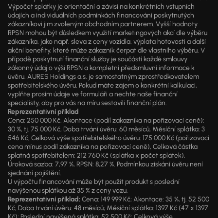
Výpočet splátky je orientační a závisí na konkrétních vstupních
údajích a individuálních podmínkách financování poskytnutých
zákazníkovi jim zvoleným obchodním partnerem. Vyšší hodnoty
RPSN mohou být důsledkem využití marketingových akcí dle výběru
zákazníka, jako např. sleva z ceny vozidla, výplata hotovosti a další
akční benefity, které může zákazník čerpat dle vlastního výběru. V
případě poskytnutí finanční služby je součástí každé smlouvy
zákonný údaj o výši RPSN a kompletní předsmluvní informace k
úvěru. AURES Holdings a.s. je samostatným zprostředkovatelem
spotřebitelského úvěru. Pokud máte zájem o konkrétní kalkulaci,
vyplňte prosím údaje ve formuláři a nechte naše finanční
specialisty, aby pro vás na míru sestavili finanční plán.
Reprezentativní příklad
Cena: 250 000 Kč, Akontace (podíl zákazníka na pořizovací ceně):
30 %, tj. 75 000 Kč, Doba trvání úvěru: 60 měsíců, Měsíční splátka: 3
546 Kč, Celková výše spotřebitelského úvěru: 175 000 Kč (pořizovací
cena mínus podíl zákazníka na pořizovací ceně), Celková částka
splatná spotřebitelem: 212 760 Kč (splátka x počet splátek),
Úroková sazba: 7,97 %, RPSN: 8,27 %. Podmínkou získání úvěru není
sjednání pojištění.
U výpočtu financování může být použit produkt s poslední
navýšenou splátkou až 35 % z ceny vozu.
Reprezentativní příklad:
Cena: 149 999 Kč; Akontace: 35 %, tj. 52 500
Kč; Doba trvání úvěru: 48 měsíců; Měsíční splátka: 1397 Kč (47 x 1397
Kč); Poslední navýšená splátka: 52 500 Kč; Celková výše