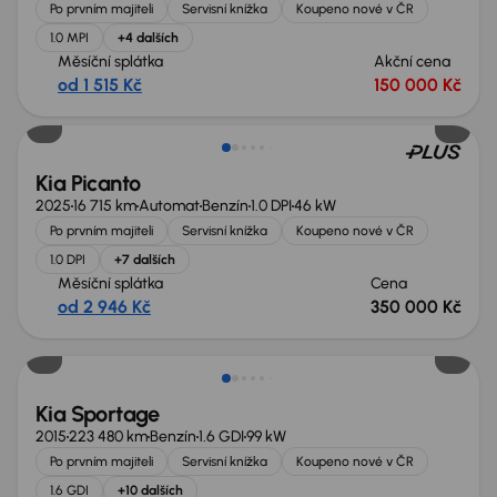
Po prvním majiteli
Servisní knížka
Koupeno nové v ČR
1.0 MPI
+4 dalších
Měsíční splátka
Akční cena
od 1 515 Kč
150 000 Kč
Ušetříte 149 999 Kč
Kia Picanto
2025
16 715 km
Automat
Benzín
1.0 DPI
46 kW
Po prvním majiteli
Servisní knížka
Koupeno nové v ČR
1.0 DPI
+7 dalších
Měsíční splátka
Cena
od 2 946 Kč
350 000 Kč
Kia Sportage
2015
223 480 km
Benzín
1.6 GDI
99 kW
Po prvním majiteli
Servisní knížka
Koupeno nové v ČR
1.6 GDI
+10 dalších