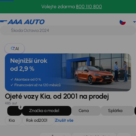
Kia
Rok od
2001
Zrušit vše
Volejte zdarma
800 110 800
AI
Ojeté vozy Kia, od 2001 na prodej
485 aut
2
Značka a model
Cena
Splátka
Kia
Rok od
2001
Zrušit vše