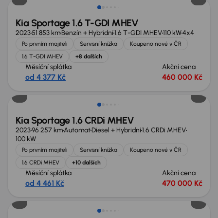
Kia Sportage 1.6 T-GDI MHEV
2023
51 853 km
Benzín + Hybridní
1.6 T-GDI MHEV
110 kW
4x4
Po prvním majiteli
Servisní knížka
Koupeno nové v ČR
1.6 T-GDI MHEV
+8 dalších
Měsíční splátka
Akční cena
od 4 377 Kč
460 000 Kč
Kia Sportage 1.6 CRDi MHEV
2023
96 257 km
Automat
Diesel + Hybridní
1.6 CRDi MHEV
100 kW
Po prvním majiteli
Servisní knížka
Koupeno nové v ČR
1.6 CRDi MHEV
+10 dalších
Měsíční splátka
Akční cena
od 4 461 Kč
470 000 Kč
Nově v nabídce