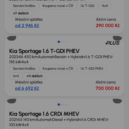
Servisní knížka
Koupeno nové v ČR
1.6 T-GDI
4x4
+7 dalších
Měsíční splátka
Akční cena
od 2 946 Kč
290 000 Kč
Možnost odpočtu DPH
Kia Sportage 1.6 T-GDI PHEV
2023
46 450 km
Automat
Benzín + Hybridní
1.6 T-GDI PHEV
195 kW
4x4
Servisní knížka
Koupeno nové v ČR
1.6 T-GDI PHEV
4x4
+11 dalších
Měsíční splátka
Akční cena
od 6 692 Kč
700 000 Kč
Možnost odpočtu DPH
Kia Sportage 1.6 CRDi MHEV
2021
65 143 km
Automat
Diesel + Hybridní
1.6 CRDi MHEV
100 kW
4x4