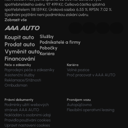
spotřebitelského úvěru: 97 499 Kč; Celková částka splatná
spotřebitelem: 118 159 Kč; Úroková sazba: 6,55 %; RPSN: 7,02 %.
Sjednání pojištění není podmínkou získání úvěru.
Zobrazit vše
Koupit auto
Služby
Podnikatelé a firmy
Prodat auto
Pobočky
Vyměnit auto
Kariéra
Financování
Péče o zákazníky
Kariéra
Poprodejní péče o zákazníky
Volné pozice
Asistenční služby
Proč pracovat v AAA AUTO
Reklamace/Stížnosti
Ombudsman
Právní dokumenty
Pronájem vozu
Podmínky užití webových
Autopůjčovna
stránek AAA AUTO
Flexibilní operativní leasing
Nakládání s osobními údaji
Pravidla používání cookies
Upravit nastavení cookies