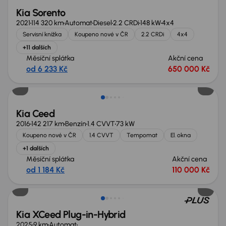
Kia Sorento
2021
114 320 km
Automat
Diesel
2.2 CRDi
148 kW
4x4
Servisní knížka
Koupeno nové v ČR
2.2 CRDi
4x4
+11 dalších
Měsíční splátka
Akční cena
od 6 233 Kč
650 000 Kč
Kia Ceed
2016
142 217 km
Benzín
1.4 CVVT
73 kW
Koupeno nové v ČR
1.4 CVVT
Tempomat
El. okna
+1 dalších
Měsíční splátka
Akční cena
od 1 184 Kč
110 000 Kč
Zlevněno o 60 000 Kč
Kia XCeed Plug-in-Hybrid
2025
9 km
Automat