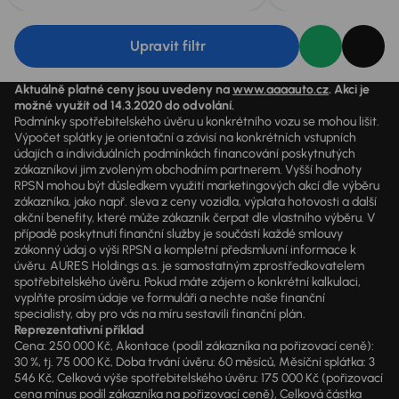
Upravit filtr
Aktuálně platné ceny jsou uvedeny na
www.aaaauto.cz
. Akci je
možné využít od 14.3.2020 do odvolání.
Podmínky spotřebitelského úvěru u konkrétního vozu se mohou lišit.
Výpočet splátky je orientační a závisí na konkrétních vstupních
údajích a individuálních podmínkách financování poskytnutých
zákazníkovi jim zvoleným obchodním partnerem. Vyšší hodnoty
RPSN mohou být důsledkem využití marketingových akcí dle výběru
zákazníka, jako např. sleva z ceny vozidla, výplata hotovosti a další
akční benefity, které může zákazník čerpat dle vlastního výběru. V
případě poskytnutí finanční služby je součástí každé smlouvy
zákonný údaj o výši RPSN a kompletní předsmluvní informace k
úvěru. AURES Holdings a.s. je samostatným zprostředkovatelem
spotřebitelského úvěru. Pokud máte zájem o konkrétní kalkulaci,
vyplňte prosím údaje ve formuláři a nechte naše finanční
specialisty, aby pro vás na míru sestavili finanční plán.
Reprezentativní příklad
Cena: 250 000 Kč, Akontace (podíl zákazníka na pořizovací ceně):
30 %, tj. 75 000 Kč, Doba trvání úvěru: 60 měsíců, Měsíční splátka: 3
546 Kč, Celková výše spotřebitelského úvěru: 175 000 Kč (pořizovací
cena mínus podíl zákazníka na pořizovací ceně), Celková částka