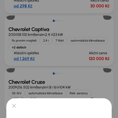
Měsíční splátka
Akční cena
od 298 Kč
30 000 Kč
Zlevněno o 10 000 Kč
Chevrolet Captiva
2013
158 100 km
Benzín
2.4 i
123 kW
Po prvním majiteli
2.4 i
7 Míst
automatická klimatizace
+2 dalších
Měsíční splátka
Akční cena
od 1 269 Kč
120 000 Kč
Chevrolet Cruze
2009
216 502 km
Benzín
1.8 i 16V
104 kW
1.8 i 16V
automatická klimatizace
Park. senzory
Měsíční splátka
Cena
od 617 Kč
73 000 Kč