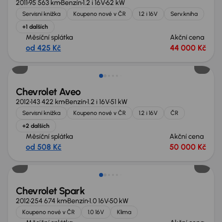
2011
95 563 km
Benzín
1.2 i 16V
62 kW
Servisní knížka
Koupeno nové v ČR
1.2 i 16V
Serv.kniha
+1 dalších
Měsíční splátka
Akční cena
od 425 Kč
44 000 Kč
Chevrolet Aveo
2012
143 422 km
Benzín
1.2 i 16V
51 kW
Servisní knížka
Koupeno nové v ČR
1.2 i 16V
ČR
+2 dalších
Měsíční splátka
Akční cena
od 508 Kč
50 000 Kč
Chevrolet Spark
2012
254 674 km
Benzín
1.0 16V
50 kW
Koupeno nové v ČR
1.0 16V
Klima