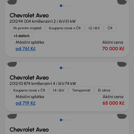
Chevrolet Aveo
2012
94 004 km
Benzín
1.2 i 16V
51 kW
Po prvním majiteli
Koupeno nové v ČR
1.2 i 16V
ČR
+3 dalších
Měsíční splátka
Akční cena
od 761 Kč
70 000 Kč
Chevrolet Aveo
2012
113 874 km
Benzín
1.4 i 16V
74 kW
Koupeno nové v ČR
1.4 i 16V
Tempomat
El. okna
Měsíční splátka
Akční cena
od 719 Kč
65 000 Kč
Chevrolet Aveo