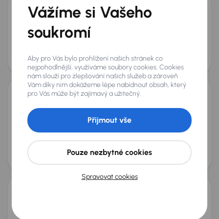
Vážíme si Vašeho
Chevrolet Captiva
soukromí
2009
104 087 km
Diesel
2.0 D
110 kW
4x4
Koupeno nové v ČR
2.0 D
4x4
7 Míst
+3 dalších
Měsíční splátka
Akční cena
Aby pro Vás bylo prohlížení našich stránek co
od 930 Kč
80 000 Kč
nejpohodlnější, využíváme soubory cookies. Cookies
nám slouží pro zlepšování našich služeb a zároveň
Vám díky nim dokážeme lépe nabídnout obsah, který
pro Vás může být zajímavý a užitečný.
Chevrolet Captiva
2012
187 733 km
Diesel
2.2 CDTi
120 kW
4x4
Přijmout vše
Servisní knížka
Koupeno nové v ČR
2.2 CDTi
4x4
+4 dalších
Měsíční splátka
Akční cena
Pouze nezbytné cookies
od 1 100 Kč
100 000 Kč
Spravovat cookies
Chevrolet Captiva
2012
195 942 km
Automat
Diesel
2.2 VCDI
135 kW
4x4