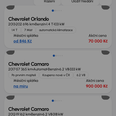
Řazení
Uložit hledání
Chevrolet Orlando
2013
202 696 km
Benzín
1.4 T
103 kW
1.4 T
7 Míst
automatická klimatizace
Měsíční splátka
Akční cena
od 846 Kč
70 000 Kč
Možnost odpočtu DPH
Chevrolet Camaro
2017
57 365 km
Automat
Benzín
6.2 V8
333 kW
Po prvním majiteli
Koupeno nové v ČR
6.2 V8
Měsíční splátka
Akční cena
na míru
900 000 Kč
Chevrolet Camaro
2012
19 162 km
Benzín
6.2 V8
318 kW