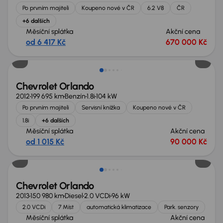
Po prvním majiteli
Koupeno nové v ČR
6.2 V8
ČR
+6 dalších
Měsíční splátka
Akční cena
od 6 417 Kč
670 000 Kč
Možnost odpočtu DPH
Chevrolet Orlando
2012
199 695 km
Benzín
1.8i
104 kW
Po prvním majiteli
Servisní knížka
Koupeno nové v ČR
1.8i
+6 dalších
Měsíční splátka
Akční cena
od 1 015 Kč
90 000 Kč
Chevrolet Orlando
2013
150 980 km
Diesel
2.0 VCDi
96 kW
2.0 VCDi
7 Míst
automatická klimatizace
Park. senzory
Měsíční splátka
Akční cena