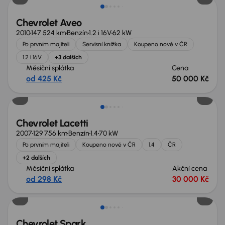
Chevrolet Aveo
2010
147 524 km
Benzín
1.2 i 16V
62 kW
Po prvním majiteli
Servisní knížka
Koupeno nové v ČR
1.2 i 16V
+3 dalších
Měsíční splátka
Cena
od 425 Kč
50 000 Kč
Zlevněno o 10 000 Kč
Chevrolet Lacetti
2007
129 756 km
Benzín
1.4
70 kW
Po prvním majiteli
Koupeno nové v ČR
1.4
ČR
+2 dalších
Měsíční splátka
Akční cena
od 298 Kč
30 000 Kč
Zlevněno o 10 000 Kč
Chevrolet Spark