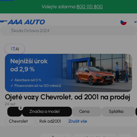
Chevrolet
Rok od
2001
Zrušit vše
Volejte zdarma
800 110 800
AI
Ojeté vozy Chevrolet, od 2001 na prodej
24 aut
2
Značka a model
Cena
Splátka
Chevrolet
Rok od
2001
Zrušit vše
Zlevněno o 10 000 Kč