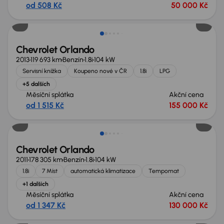
od 508 Kč
50 000 Kč
Chevrolet Orlando
2013
119 693 km
Benzín
1.8i
104 kW
Servisní knížka
Koupeno nové v ČR
1.8i
LPG
+5 dalších
Měsíční splátka
Akční cena
od 1 515 Kč
155 000 Kč
Zlevněno o 20 000 Kč
Chevrolet Orlando
2011
178 305 km
Benzín
1.8i
104 kW
1.8i
7 Míst
automatická klimatizace
Tempomat
+1 dalších
Měsíční splátka
Akční cena
od 1 347 Kč
130 000 Kč