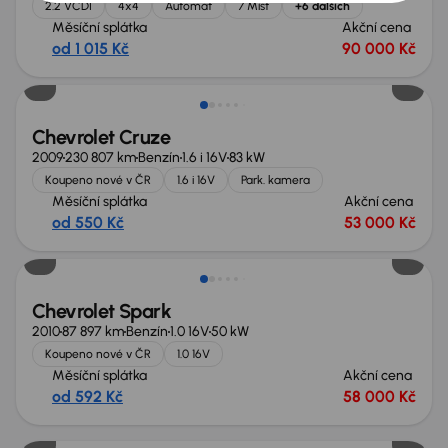
2.2 VCDI
4x4
Automat
7 Míst
+6 dalších
Měsíční splátka
Akční cena
od 1 015 Kč
90 000 Kč
Chevrolet Cruze
2009
230 807 km
Benzín
1.6 i 16V
83 kW
Koupeno nové v ČR
1.6 i 16V
Park. kamera
Měsíční splátka
Akční cena
od 550 Kč
53 000 Kč
Chevrolet Spark
2010
87 897 km
Benzín
1.0 16V
50 kW
Koupeno nové v ČR
1.0 16V
Měsíční splátka
Akční cena
od 592 Kč
58 000 Kč