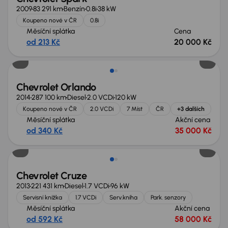
2009
83 291 km
Benzín
0.8i
38 kW
Koupeno nové v ČR
0.8i
Měsíční splátka
Cena
od 213 Kč
20 000 Kč
Chevrolet Orlando
2014
287 100 km
Diesel
2.0 VCDi
120 kW
Koupeno nové v ČR
2.0 VCDi
7 Míst
ČR
+3 dalších
Měsíční splátka
Akční cena
od 340 Kč
35 000 Kč
Chevrolet Cruze
2013
221 431 km
Diesel
1.7 VCDi
96 kW
Servisní knížka
1.7 VCDi
Serv.kniha
Park. senzory
Měsíční splátka
Akční cena
od 592 Kč
58 000 Kč