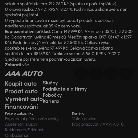
splatná spotřebitelem: 212 760 Kč (splátka x počet splátek),
Úroková sazba: 7,97 %, RPSN: 8,27 %. Podmínkou získání úvěru není
sjednání pojištění.
U výpočtu financování může být použit produkt s poslední
navýšenou splátkou až 35 % z ceny vozu.
Reprezentativní příklad:
Cena: 149 999 Kč; Akontace: 35 %, tj. 52 500
Kč; Doba trvání úvěru: 48 měsíců; Měsíční splátka: 1397 Kč (47 x 1397
Kč); Poslední navýšená splátka: 52 500 Kč; Celková výše
spotřebitelského úvěru: 97 499 Kč; Celková částka splatná
spotřebitelem: 118 159 Kč; Úroková sazba: 6,55 %; RPSN: 7,02 %.
Sjednání pojištění není podmínkou získání úvěru.
Zobrazit vše
Koupit auto
Služby
Podnikatelé a firmy
Prodat auto
Pobočky
Vyměnit auto
Kariéra
Financování
Péče o zákazníky
Kariéra
Poprodejní péče o zákazníky
Volné pozice
Asistenční služby
Proč pracovat v AAA AUTO
Reklamace/Stížnosti
Ombudsman