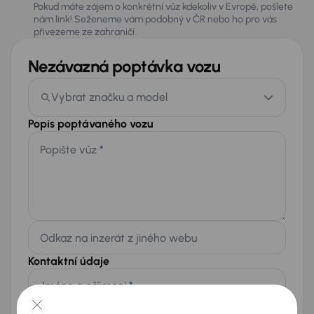
Pokud máte zájem o konkrétní vůz kdekoliv v Evropě, pošlete
nám link! Seženeme vám podobný v ČR nebo ho pro vás
přivezeme ze zahraničí.
Nezávazná poptávka vozu
Vybrat značku a model
Popis poptávaného vozu
Popište vůz
*
Odkaz na inzerát z jiného webu
Kontaktní údaje
Jméno a příjmení
*