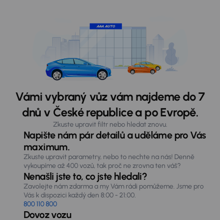
Vámi vybraný vůz vám najdeme do 7
dnů v České republice a po Evropě.
Zkuste upravit filtr nebo hledat znovu.
Napište nám pár detailů a uděláme pro Vás
maximum.
Zkuste upravit parametry, nebo to nechte na nás! Denně
vykoupíme až 400 vozů, tak proč ne zrovna ten váš?
Nenašli jste to, co jste hledali?
Zavolejte nám zdarma a my Vám rádi pomůžeme. Jsme pro
Vás k dispozici každý den 8:00 - 21:00.
800 110 800
Dovoz vozu