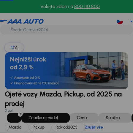
Mazda
Pickup
Rok od
2025
Zrušit vše
Volejte zdarma
800 110 800
AI
Ojeté vozy Mazda, Pickup, od 2025 na
prodej
0 aut
3
Značka a model
Cena
Splátka
Mazda
Pickup
Rok od
2025
Zrušit vše