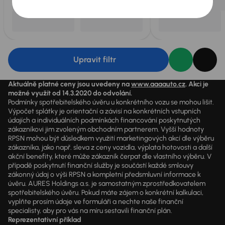
Upravit filtr
Aktuálně platné ceny jsou uvedeny na
www.aaaauto.cz
. Akci je
možné využít od 14.3.2020 do odvolání.
Podmínky spotřebitelského úvěru u konkrétního vozu se mohou lišit.
Výpočet splátky je orientační a závisí na konkrétních vstupních
údajích a individuálních podmínkách financování poskytnutých
zákazníkovi jim zvoleným obchodním partnerem. Vyšší hodnoty
RPSN mohou být důsledkem využití marketingových akcí dle výběru
zákazníka, jako např. sleva z ceny vozidla, výplata hotovosti a další
akční benefity, které může zákazník čerpat dle vlastního výběru. V
případě poskytnutí finanční služby je součástí každé smlouvy
zákonný údaj o výši RPSN a kompletní předsmluvní informace k
úvěru. AURES Holdings a.s. je samostatným zprostředkovatelem
spotřebitelského úvěru. Pokud máte zájem o konkrétní kalkulaci,
vyplňte prosím údaje ve formuláři a nechte naše finanční
specialisty, aby pro vás na míru sestavili finanční plán.
Reprezentativní příklad