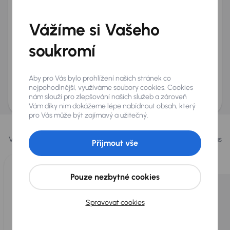
Telefon
*
Vážíme si Vašeho
+420
E-mail
*
Přeji si dostávat informace o atraktivních slevových
soukromí
nabídkách
Odeslat poptávku
Aby pro Vás bylo prohlížení našich stránek co
AURES Holdings a.s., se sídlem Dopraváků 874/15, Čimice, 184 00 Praha 8 bude
nejpohodlnější, využíváme soubory cookies. Cookies
uchovávat a zpracovávat vaše osobní údaje v souladu se zásadami ochrany a
nám slouží pro zlepšování našich služeb a zároveň
zpracování
osobních údajů
.
Vám díky nim dokážeme lépe nabídnout obsah, který
pro Vás může být zajímavý a užitečný.
Vybrali jsme pro vás
Vybíráme pro vás ty
nejlepší vozy
z naší nabídky. Každý den pro vás
Přijmout vše
vykoupíme až 400 vozů
.
Pouze nezbytné cookies
Spravovat cookies