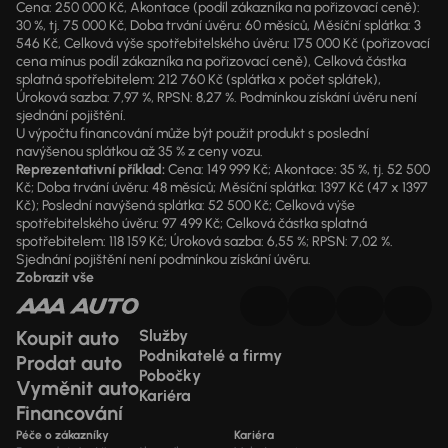
Cena: 250 000 Kč, Akontace (podíl zákazníka na pořizovací ceně):
30 %, tj. 75 000 Kč, Doba trvání úvěru: 60 měsíců, Měsíční splátka: 3
546 Kč, Celková výše spotřebitelského úvěru: 175 000 Kč (pořizovací
cena mínus podíl zákazníka na pořizovací ceně), Celková částka
splatná spotřebitelem: 212 760 Kč (splátka x počet splátek),
Úroková sazba: 7,97 %, RPSN: 8,27 %. Podmínkou získání úvěru není
sjednání pojištění.
U výpočtu financování může být použit produkt s poslední
navýšenou splátkou až 35 % z ceny vozu.
Reprezentativní příklad:
Cena: 149 999 Kč; Akontace: 35 %, tj. 52 500
Kč; Doba trvání úvěru: 48 měsíců; Měsíční splátka: 1397 Kč (47 x 1397
Kč); Poslední navýšená splátka: 52 500 Kč; Celková výše
spotřebitelského úvěru: 97 499 Kč; Celková částka splatná
spotřebitelem: 118 159 Kč; Úroková sazba: 6,55 %; RPSN: 7,02 %.
Sjednání pojištění není podmínkou získání úvěru.
Zobrazit vše
Koupit auto
Služby
Podnikatelé a firmy
Prodat auto
Pobočky
Vyměnit auto
Kariéra
Financování
Péče o zákazníky
Kariéra