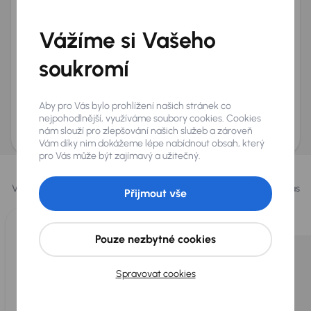
Telefon
*
Vážíme si Vašeho
+420
E-mail
*
Přeji si dostávat informace o atraktivních slevových
soukromí
nabídkách
Odeslat poptávku
Aby pro Vás bylo prohlížení našich stránek co
AURES Holdings a.s., se sídlem Dopraváků 874/15, Čimice, 184 00 Praha 8 bude
nejpohodlnější, využíváme soubory cookies. Cookies
uchovávat a zpracovávat vaše osobní údaje v souladu se zásadami ochrany a
nám slouží pro zlepšování našich služeb a zároveň
zpracování
osobních údajů
.
Vám díky nim dokážeme lépe nabídnout obsah, který
pro Vás může být zajímavý a užitečný.
Vybrali jsme pro vás
Vybíráme pro vás ty
nejlepší vozy
z naší nabídky. Každý den pro vás
Přijmout vše
vykoupíme až 400 vozů
.
Pouze nezbytné cookies
Spravovat cookies