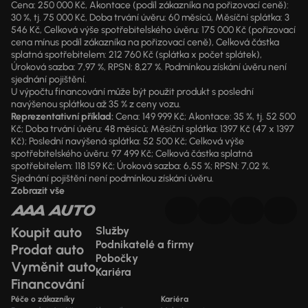
Cena: 250 000 Kč, Akontace (podíl zákazníka na pořizovací ceně):
30 %, tj. 75 000 Kč, Doba trvání úvěru: 60 měsíců, Měsíční splátka: 3
546 Kč, Celková výše spotřebitelského úvěru: 175 000 Kč (pořizovací
cena mínus podíl zákazníka na pořizovací ceně), Celková částka
splatná spotřebitelem: 212 760 Kč (splátka x počet splátek),
Úroková sazba: 7,97 %, RPSN: 8,27 %. Podmínkou získání úvěru není
sjednání pojištění.
U výpočtu financování může být použit produkt s poslední
navýšenou splátkou až 35 % z ceny vozu.
Reprezentativní příklad:
Cena: 149 999 Kč; Akontace: 35 %, tj. 52 500
Kč; Doba trvání úvěru: 48 měsíců; Měsíční splátka: 1397 Kč (47 x 1397
Kč); Poslední navýšená splátka: 52 500 Kč; Celková výše
spotřebitelského úvěru: 97 499 Kč; Celková částka splatná
spotřebitelem: 118 159 Kč; Úroková sazba: 6,55 %; RPSN: 7,02 %.
Sjednání pojištění není podmínkou získání úvěru.
Zobrazit vše
Koupit auto
Služby
Podnikatelé a firmy
Prodat auto
Pobočky
Vyměnit auto
Kariéra
Financování
Péče o zákazníky
Kariéra