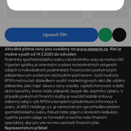
Upravit filtr
Aktuálně platné ceny jsou uvedeny na
www.aaaauto.cz
. Akci je
možné využít od 14.3.2020 do odvolání.
Podmínky spotřebitelského úvěru u konkrétního vozu se mohou lišit.
Výpočet splátky je orientační a závisí na konkrétních vstupních
údajích a individuálních podmínkách financování poskytnutých
zákazníkovi jim zvoleným obchodním partnerem. Vyšší hodnoty
RPSN mohou být důsledkem využití marketingových akcí dle výběru
zákazníka, jako např. sleva z ceny vozidla, výplata hotovosti a další
akční benefity, které může zákazník čerpat dle vlastního výběru. V
případě poskytnutí finanční služby je součástí každé smlouvy
zákonný údaj o výši RPSN a kompletní předsmluvní informace k
úvěru. AURES Holdings a.s. je samostatným zprostředkovatelem
spotřebitelského úvěru. Pokud máte zájem o konkrétní kalkulaci,
vyplňte prosím údaje ve formuláři a nechte naše finanční
specialisty, aby pro vás na míru sestavili finanční plán.
Reprezentativní příklad