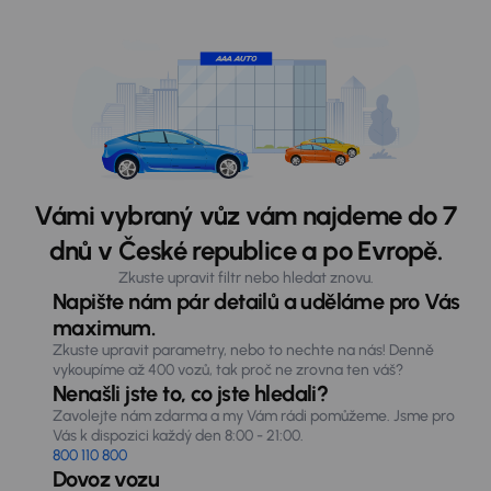
Vámi vybraný vůz vám najdeme do 7
dnů v České republice a po Evropě.
Zkuste upravit filtr nebo hledat znovu.
Napište nám pár detailů a uděláme pro Vás
maximum.
Zkuste upravit parametry, nebo to nechte na nás! Denně
vykoupíme až 400 vozů, tak proč ne zrovna ten váš?
Nenašli jste to, co jste hledali?
Zavolejte nám zdarma a my Vám rádi pomůžeme. Jsme pro
Vás k dispozici každý den 8:00 - 21:00.
800 110 800
Dovoz vozu