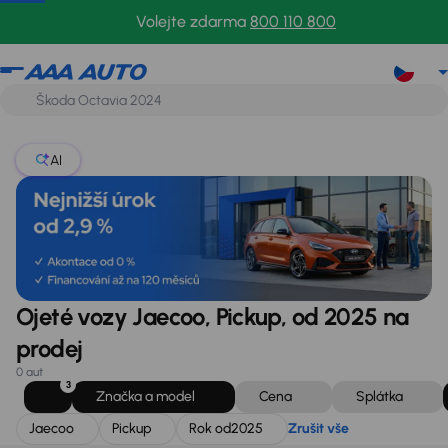
Jaecoo
Pickup
Rok od
2025
Zrušit vše
Volejte zdarma
800 110 800
AI
Ojeté vozy Jaecoo, Pickup, od 2025 na
prodej
0 aut
3
Značka a model
Cena
Splátka
Jaecoo
Pickup
Rok od
2025
Zrušit vše