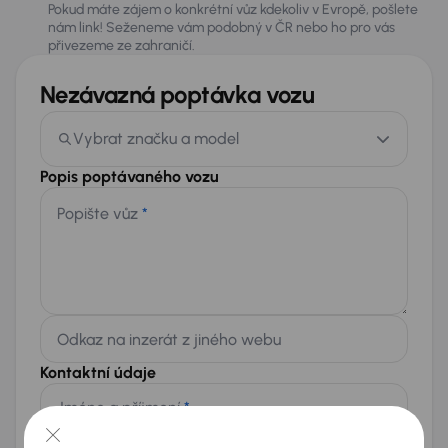
Pokud máte zájem o konkrétní vůz kdekoliv v Evropě, pošlete
nám link! Seženeme vám podobný v ČR nebo ho pro vás
přivezeme ze zahraničí.
Nezávazná poptávka vozu
Vybrat značku a model
Popis poptávaného vozu
Popište vůz
*
Odkaz na inzerát z jiného webu
Kontaktní údaje
Jméno a příjmení
*