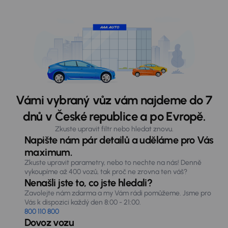
Vámi vybraný vůz vám najdeme do 7
dnů v České republice a po Evropě.
Zkuste upravit filtr nebo hledat znovu.
Napište nám pár detailů a uděláme pro Vás
maximum.
Zkuste upravit parametry, nebo to nechte na nás! Denně
vykoupíme až 400 vozů, tak proč ne zrovna ten váš?
Nenašli jste to, co jste hledali?
Zavolejte nám zdarma a my Vám rádi pomůžeme. Jsme pro
Vás k dispozici každý den 8:00 - 21:00.
800 110 800
Dovoz vozu