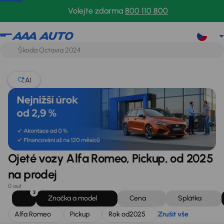
Alfa Romeo
Pickup
Rok od
2025
Zrušit vše
Volejte zdarma
800 110 800
AI
Ojeté vozy Alfa Romeo, Pickup, od 2025
na prodej
0 aut
3
Značka a model
Cena
Splátka
Alfa Romeo
Pickup
Rok od
2025
Zrušit vše