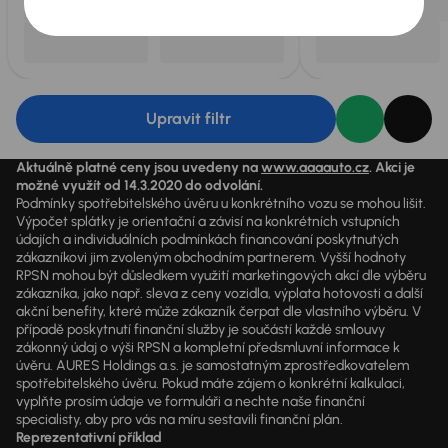
Upravit filtr
Aktuálně platné ceny jsou uvedeny na
www.aaaauto.cz
. Akci je
možné využít od 14.3.2020 do odvolání.
Podmínky spotřebitelského úvěru u konkrétního vozu se mohou lišit.
Výpočet splátky je orientační a závisí na konkrétních vstupních
údajích a individuálních podmínkách financování poskytnutých
zákazníkovi jim zvoleným obchodním partnerem. Vyšší hodnoty
RPSN mohou být důsledkem využití marketingových akcí dle výběru
zákazníka, jako např. sleva z ceny vozidla, výplata hotovosti a další
akční benefity, které může zákazník čerpat dle vlastního výběru. V
případě poskytnutí finanční služby je součástí každé smlouvy
zákonný údaj o výši RPSN a kompletní předsmluvní informace k
úvěru. AURES Holdings a.s. je samostatným zprostředkovatelem
spotřebitelského úvěru. Pokud máte zájem o konkrétní kalkulaci,
vyplňte prosím údaje ve formuláři a nechte naše finanční
specialisty, aby pro vás na míru sestavili finanční plán.
Reprezentativní příklad