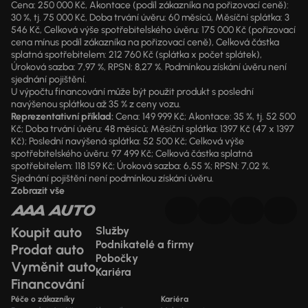
Cena: 250 000 Kč, Akontace (podíl zákazníka na pořizovací ceně):
30 %, tj. 75 000 Kč, Doba trvání úvěru: 60 měsíců, Měsíční splátka: 3
546 Kč, Celková výše spotřebitelského úvěru: 175 000 Kč (pořizovací
cena mínus podíl zákazníka na pořizovací ceně), Celková částka
splatná spotřebitelem: 212 760 Kč (splátka x počet splátek),
Úroková sazba: 7,97 %, RPSN: 8,27 %. Podmínkou získání úvěru není
sjednání pojištění.
U výpočtu financování může být použit produkt s poslední
navýšenou splátkou až 35 % z ceny vozu.
Reprezentativní příklad:
Cena: 149 999 Kč; Akontace: 35 %, tj. 52 500
Kč; Doba trvání úvěru: 48 měsíců; Měsíční splátka: 1397 Kč (47 x 1397
Kč); Poslední navýšená splátka: 52 500 Kč; Celková výše
spotřebitelského úvěru: 97 499 Kč; Celková částka splatná
spotřebitelem: 118 159 Kč; Úroková sazba: 6,55 %; RPSN: 7,02 %.
Sjednání pojištění není podmínkou získání úvěru.
Zobrazit vše
Koupit auto
Služby
Podnikatelé a firmy
Prodat auto
Pobočky
Vyměnit auto
Kariéra
Financování
Péče o zákazníky
Kariéra