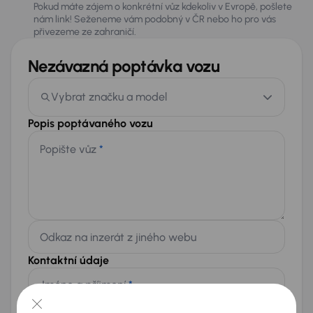
Pokud máte zájem o konkrétní vůz kdekoliv v Evropě, pošlete
nám link! Seženeme vám podobný v ČR nebo ho pro vás
přivezeme ze zahraničí.
Nezávazná poptávka vozu
Vybrat značku a model
Popis poptávaného vozu
Popište vůz
*
Odkaz na inzerát z jiného webu
Kontaktní údaje
Jméno a příjmení
*