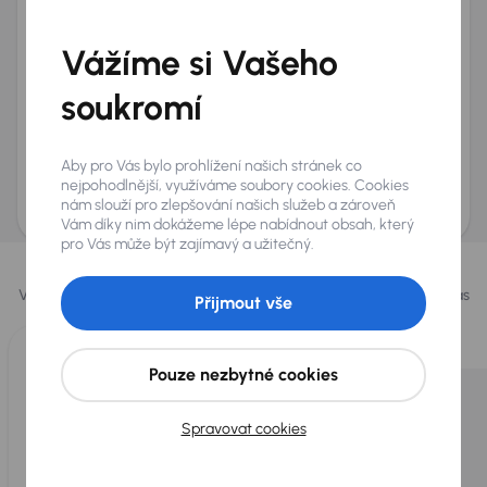
Telefon
*
Vážíme si Vašeho
+420
E-mail
*
Přeji si dostávat informace o atraktivních slevových
soukromí
nabídkách
Odeslat poptávku
Aby pro Vás bylo prohlížení našich stránek co
AURES Holdings a.s., se sídlem Dopraváků 874/15, Čimice, 184 00 Praha 8 bude
nejpohodlnější, využíváme soubory cookies. Cookies
uchovávat a zpracovávat vaše osobní údaje v souladu se zásadami ochrany a
nám slouží pro zlepšování našich služeb a zároveň
zpracování
osobních údajů
.
Vám díky nim dokážeme lépe nabídnout obsah, který
pro Vás může být zajímavý a užitečný.
Vybrali jsme pro vás
Vybíráme pro vás ty
nejlepší vozy
z naší nabídky. Každý den pro vás
Přijmout vše
vykoupíme až 400 vozů
.
Pouze nezbytné cookies
Spravovat cookies