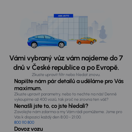
Vámi vybraný vůz vám najdeme do 7
dnů v České republice a po Evropě.
Zkuste upravit filtr nebo hledat znovu.
Napište nám pár detailů a uděláme pro Vás
maximum.
Zkuste upravit parametry, nebo to nechte na nás! Denně
vykoupíme až 400 vozů, tak proč ne zrovna ten váš?
Nenašli jste to, co jste hledali?
Zavolejte nám zdarma a my Vám rádi pomůžeme. Jsme pro
Vás k dispozici každý den 8:00 - 21:00.
800 110 800
Dovoz vozu