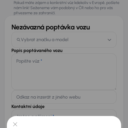
Pokud máte zájem o konkrétní vůz kdekoliv v Evropě, pošlete
nám link! Seženeme vám podobný v ČR nebo ho pro vás
přivezeme ze zahraničí.
Nezávazná poptávka vozu
Vybrat značku a model
Popis poptávaného vozu
Popište vůz
*
Odkaz na inzerát z jiného webu
Kontaktní údaje
Jméno a příjmení
*