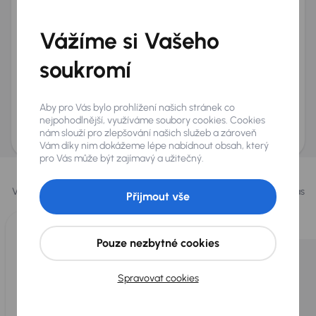
Telefon
*
Vážíme si Vašeho
+420
E-mail
*
Přeji si dostávat informace o atraktivních slevových
soukromí
nabídkách
Odeslat poptávku
Aby pro Vás bylo prohlížení našich stránek co
AURES Holdings a.s., se sídlem Dopraváků 874/15, Čimice, 184 00 Praha 8 bude
nejpohodlnější, využíváme soubory cookies. Cookies
uchovávat a zpracovávat vaše osobní údaje v souladu se zásadami ochrany a
nám slouží pro zlepšování našich služeb a zároveň
zpracování
osobních údajů
.
Vám díky nim dokážeme lépe nabídnout obsah, který
pro Vás může být zajímavý a užitečný.
Vybrali jsme pro vás
Vybíráme pro vás ty
nejlepší vozy
z naší nabídky. Každý den pro vás
Přijmout vše
vykoupíme až 400 vozů
.
Pouze nezbytné cookies
Spravovat cookies