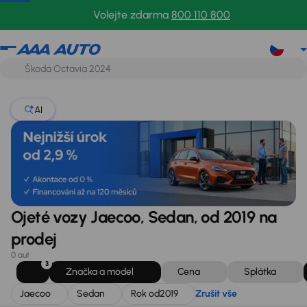
Jaecoo
Sedan
Rok od
2019
Zrušit vše
Volejte zdarma
800 110 800
AI
Ojeté vozy Jaecoo, Sedan, od 2019 na
prodej
0 aut
3
Značka a model
Cena
Splátka
Jaecoo
Sedan
Rok od
2019
Zrušit vše