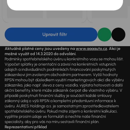
Upravit filtr
Aktuálně platné ceny jsou uvedeny na
www.aaaauto.cz
. Akci je
možné využít od 14.3.2020 do odvolání.
Podmínky spotřebitelského úvěru u konkrétního vozu se mohou lišit.
Výpočet splátky je orientační a závisí na konkrétních vstupních
údajích a individuálních podmínkách financování poskytnutých
zákazníkovi jim zvoleným obchodním partnerem. Vyšší hodnoty
RPSN mohou být důsledkem využití marketingových akcí dle výběru
zákazníka, jako např. sleva z ceny vozidla, výplata hotovosti a další
akční benefity, které může zákazník čerpat dle vlastního výběru. V
případě poskytnutí finanční služby je součástí každé smlouvy
zákonný údaj o výši RPSN a kompletní předsmluvní informace k
úvěru. AURES Holdings a.s. je samostatným zprostředkovatelem
spotřebitelského úvěru. Pokud máte zájem o konkrétní kalkulaci,
vyplňte prosím údaje ve formuláři a nechte naše finanční
specialisty, aby pro vás na míru sestavili finanční plán.
Reprezentativní příklad