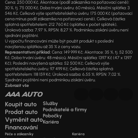
Cena: 250 000 Kč, Akontace (podíl zákazníka na pořizovací ceně):
30 %, tj. 75 000 Kč, Doba trvání úvěru: 60 měsíců, Měsíční splátka: 3
546 Kč, Celková výše spotřebitelského úvěru: 175 000 Kč (pořizovací
cena mínus podíl zákazníka na pořizovací ceně), Celková částka
splatná spotřebitelem: 212 760 Kč (splátka x počet splátek),
Úroková sazba: 7,97 %, RPSN: 8,27 %. Podmínkou získání úvěru není
sjednání pojištění.
U výpočtu financování může být použit produkt s poslední
navýšenou splátkou až 35 % z ceny vozu.
Reprezentativní příklad:
Cena: 149 999 Kč; Akontace: 35 %, tj. 52 500
Kč; Doba trvání úvěru: 48 měsíců; Měsíční splátka: 1397 Kč (47 x 1397
Kč); Poslední navýšená splátka: 52 500 Kč; Celková výše
spotřebitelského úvěru: 97 499 Kč; Celková částka splatná
spotřebitelem: 118 159 Kč; Úroková sazba: 6,55 %; RPSN: 7,02 %.
Sjednání pojištění není podmínkou získání úvěru.
Zobrazit vše
Koupit auto
Služby
Podnikatelé a firmy
Prodat auto
Pobočky
Vyměnit auto
Kariéra
Financování
Péče o zákazníky
Kariéra