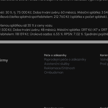
: 30 %, tj. 75 000 Kč, Doba trvání úvěru: 60 měsíců, Měsíční splátka: 3 5
lková částka splatná spotřebitelem: 212 760 Kč (splátka x počet splátek),
šenou splátkou až 35 % z ceny vozu.
2 500 Kč; Doba trvání úvěru: 48 měsíců; Měsíční splátka: 1397 Kč (47 x 139
ebitelem: 118 159 Kč; Úroková sazba: 6,55 %; RPSN: 7,02 %. Sjednání pojišt
Péče o zákazníky
Karié
Poprodejní péče o zákazníky
Voln
firmy
Asistenční služby
Proč
Reklamace/Stížnosti
Ombudsman