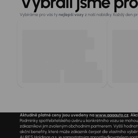
Vybrali jsme pro
Vybíráme pro vás ty
nejlepší vozy
z naší nabídky. Každý den p
Aktuálně platné ceny jsou uvedeny na
www.aaaauto.cz
. Akc
Podmínky spotřebitelského úvěru u konkrétního vozu se mohou l
zákazníkovi jim zvoleným obchodním partnerem. Vyšší hodnoty R
akční benefity, které může zákazník čerpat dle vlastního výběr
AURES Holdings a.s. je samostatným zprostředkovatelem spotřeb