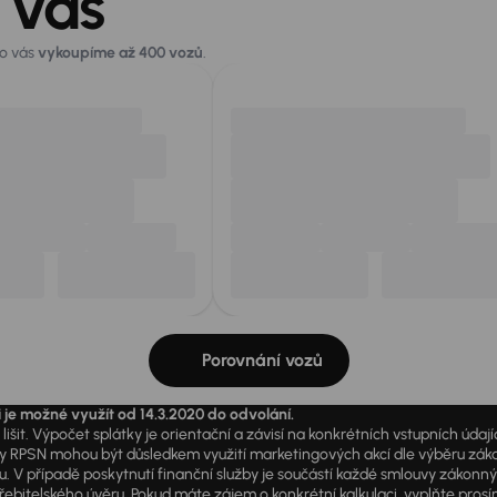
 vás
ro vás
vykoupíme až 400 vozů
.
Porovnání vozů
i je možné využít od 14.3.2020 do odvolání.
išit. Výpočet splátky je orientační a závisí na konkrétních vstupních úda
PSN mohou být důsledkem využití marketingových akcí dle výběru zákazník
u. V případě poskytnutí finanční služby je součástí každé smlouvy zákonn
itelského úvěru. Pokud máte zájem o konkrétní kalkulaci, vyplňte prosím 