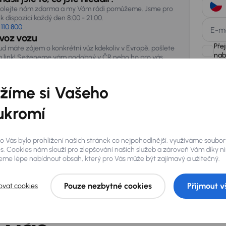
olejte nám zdarma a my Vám rádi pomůžeme. Jsme pro
k dispozici každý den 8:00 - 21:00.
 110 800
E-m
voz vozu
Pře
ud máte zájem o konkrétní vůz kdekoliv v Evropě, pošlete
nab
 link! Seženeme vám podobný v ČR nebo ho pro vás
vezeme ze zahraničí.
žíme si Vašeho
AURES Hold
uchovávat 
zpracován
ukromí
o Vás bylo prohlížení našich stránek co nejpohodlnější, využíváme soubor
s. Cookies nám slouží pro zlepšování našich služeb a zároveň Vám díky n
me lépe nabídnout obsah, který pro Vás může být zajímavý a užitečný.
Pouze nezbytné cookies
Přijmout v
ovat cookies