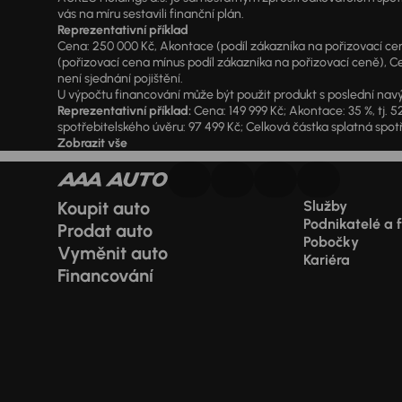
vás na míru sestavili finanční plán.
Reprezentativní příklad
Cena: 250 000 Kč, Akontace (podíl zákazníka na pořizovací ceně)
(pořizovací cena mínus podíl zákazníka na pořizovací ceně), Ce
není sjednání pojištění.
U výpočtu financování může být použit produkt s poslední navý
Reprezentativní příklad:
Cena: 149 999 Kč; Akontace: 35 %, tj. 5
spotřebitelského úvěru: 97 499 Kč; Celková částka splatná spotř
Zobrazit vše
Koupit auto
Služby
Podnikatelé a 
Prodat auto
Pobočky
Vyměnit auto
Kariéra
Financování