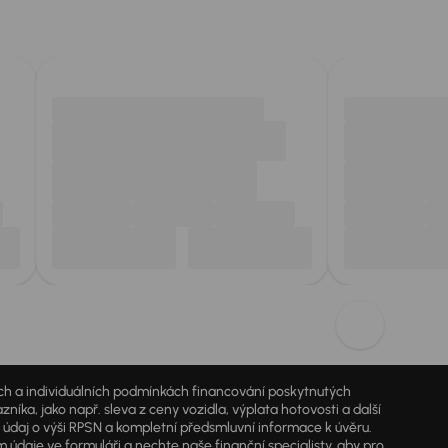
jích a individuálních podmínkách financování poskytnutých
a, jako např. sleva z ceny vozidla, výplata hotovosti a další
ý údaj o výši RPSN a kompletní předsmluvní informace k úvěru.
údaje ve formuláři a nechte naše finanční specialisty, aby pro