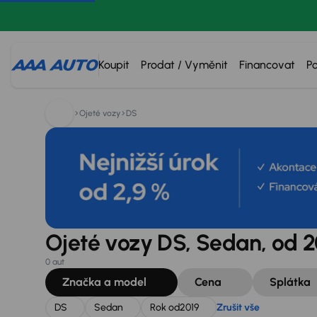
Hledáte:
DS
Sedan
Rok od
2019
Zrušit vše
Koupit
Prodat / Vyměnit
Financovat
P
Ojeté vozy
DS
Ojeté vozy DS, Sedan, od 2
0 aut
Značka a model
Cena
Splátka
DS
Sedan
Rok od
2019
Zrušit vše