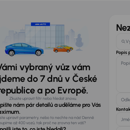
Ne
V
Popis
Popi
Vámi vybraný vůz vám
jdeme do 7 dnů v České
republice a po Evropě.
Zkuste upravit filtr nebo hledat znovu.
Odka
pište nám pár detailů a uděláme pro Vás
Kontak
ximum.
ste upravit parametry, nebo to nechte na nás! Denně
Jmé
oupíme až 400 vozů, tak proč ne zrovna ten váš?
ašli jste to, co jste hledali?