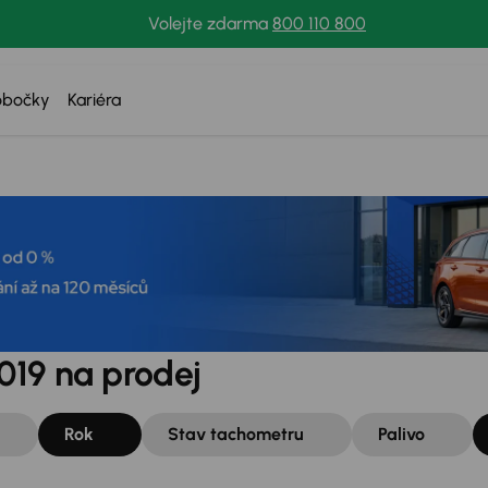
Volejte zdarma
800 110 800
obočky
Kariéra
019 na prodej
Rok
Stav tachometru
Palivo