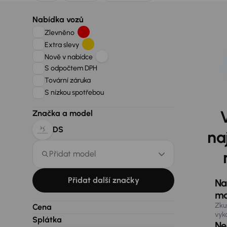
Nabídka vozů
Zlevněno
Extra slevy
Nově v nabídce
S odpočtem DPH
Tovární záruka
S nízkou spotřebou
Značka a model
DS
na
Přidat model
Přidat další značky
Na
ma
Zku
Cena
vyk
Splátka
Nen