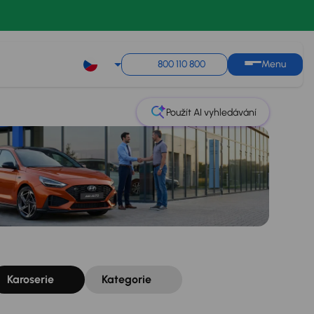
Řazení
Uložit hledání
800 110 800
Menu
Použít AI vyhledávání
Karoserie
Kategorie