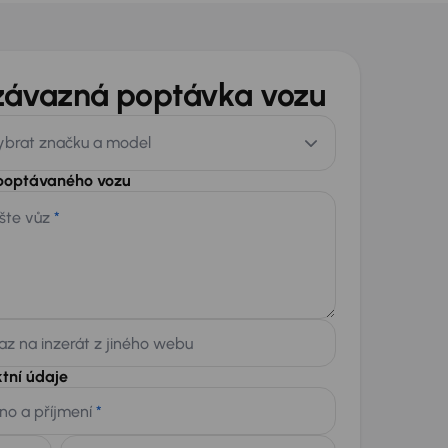
závazná poptávka vozu
ybrat značku a model
 poptávaného vozu
šte vůz
*
z na inzerát z jiného webu
tní údaje
no a příjmení
*