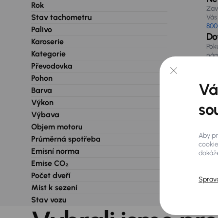
Rok
Zav
Stav tachometru
Vás 
800
Palivo
Do
Karoserie
Pok
Kategorie
nám
při
Převodovka
Pohon
Vá
Barva
Výkon
so
Výbava
Objem motoru
Aby pr
Průměrná spotřeba
cookie
Emisní norma
dokáže
Emise CO₂
Počet dveří
Sprav
Míst k sezení
Stav vozu