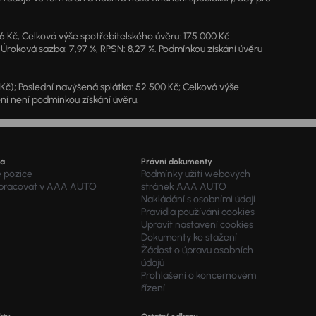
46 Kč, Celková výše spotřebitelského úvěru: 175 000 Kč
 Úroková sazba: 7,97 %, RPSN: 8,27 %. Podmínkou získání úvěru
7 Kč); Poslední navýšená splátka: 52 500 Kč; Celková výše
ění není podmínkou získání úvěru.
ra
Právní dokumenty
é pozice
Podmínky užití webových
 pracovat v AAA AUTO
stránek AAA AUTO
Nakládání s osobními údaji
Pravidla používání cookies
Upravit nastavení cookies
Dokumenty ke stažení
Žádost o úpravu osobních
údajů
Prohlášení o koncernovém
řízení