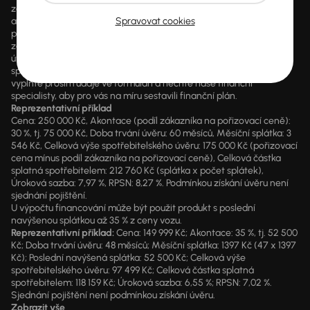
zákazníka, jako např. sleva z ceny vozidla, výplata hotovosti a další
Spravovat cookies
akční benefity, které může zákazník čerpat dle vlastního výběru. V
případě poskytnutí finanční služby je součástí každé smlouvy
zákonný údaj o výši RPSN a kompletní předsmluvní informace k
úvěru. AURES Holdings a.s. je samostatným zprostředkovatelem
spotřebitelského úvěru. Pokud máte zájem o konkrétní kalkulaci,
vyplňte prosím údaje ve formuláři a nechte naše finanční
specialisty, aby pro vás na míru sestavili finanční plán.
Reprezentativní příklad
Cena: 250 000 Kč, Akontace (podíl zákazníka na pořizovací ceně):
30 %, tj. 75 000 Kč, Doba trvání úvěru: 60 měsíců, Měsíční splátka: 3
546 Kč, Celková výše spotřebitelského úvěru: 175 000 Kč (pořizovací
cena mínus podíl zákazníka na pořizovací ceně), Celková částka
splatná spotřebitelem: 212 760 Kč (splátka x počet splátek),
Úroková sazba: 7,97 %, RPSN: 8,27 %. Podmínkou získání úvěru není
sjednání pojištění.
U výpočtu financování může být použit produkt s poslední
navýšenou splátkou až 35 % z ceny vozu.
Reprezentativní příklad:
Cena: 149 999 Kč; Akontace: 35 %, tj. 52 500
Kč; Doba trvání úvěru: 48 měsíců; Měsíční splátka: 1397 Kč (47 x 1397
Kč); Poslední navýšená splátka: 52 500 Kč; Celková výše
spotřebitelského úvěru: 97 499 Kč; Celková částka splatná
spotřebitelem: 118 159 Kč; Úroková sazba: 6,55 %; RPSN: 7,02 %.
Sjednání pojištění není podmínkou získání úvěru.
Zobrazit vše