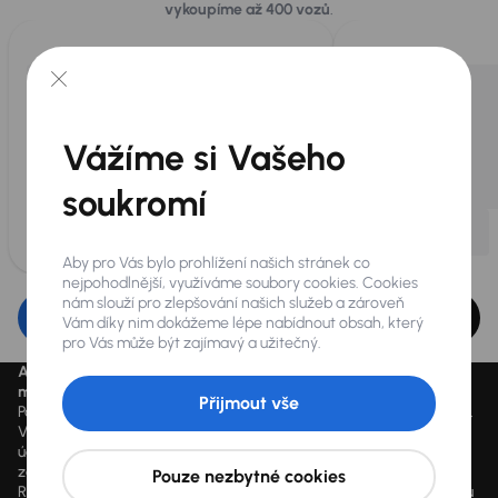
vykoupíme až 400 vozů
.
Vážíme si Vašeho
soukromí
Aby pro Vás bylo prohlížení našich stránek co
nejpohodlnější, využíváme soubory cookies. Cookies
nám slouží pro zlepšování našich služeb a zároveň
Upravit filtr
Vám díky nim dokážeme lépe nabídnout obsah, který
pro Vás může být zajímavý a užitečný.
Aktuálně platné ceny jsou uvedeny na
www.aaaauto.cz
. Akci je
možné využít od 14.3.2020 do odvolání.
Přijmout vše
Podmínky spotřebitelského úvěru u konkrétního vozu se mohou lišit.
Výpočet splátky je orientační a závisí na konkrétních vstupních
údajích a individuálních podmínkách financování poskytnutých
zákazníkovi jim zvoleným obchodním partnerem. Vyšší hodnoty
Pouze nezbytné cookies
RPSN mohou být důsledkem využití marketingových akcí dle výběru