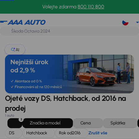
DS
Hatchback
Rok od
2016
Zrušit vše
Volejte zdarma
800 110 800
AI
Ojeté vozy DS, Hatchback, od 2016 na
prodej
1 auto
3
Značka a model
Cena
Splátka
DS
Hatchback
Rok od
2016
Zrušit vše