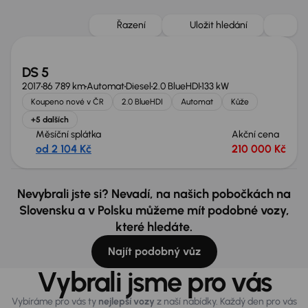
Řazení
Uložit hledání
DS 5
2017
86 789 km
Automat
Diesel
2.0 BlueHDI
133 kW
Koupeno nové v ČR
2.0 BlueHDI
Automat
Kůže
+5 dalších
Měsíční splátka
Akční cena
od 2 104 Kč
210 000 Kč
Nevybrali jste si? Nevadí, na našich pobočkách na
Slovensku a v Polsku můžeme mít podobné vozy,
které hledáte.
Najít podobný vůz
Vybrali jsme pro vás
Vybíráme pro vás ty
nejlepší vozy
z naší nabídky. Každý den pro vás