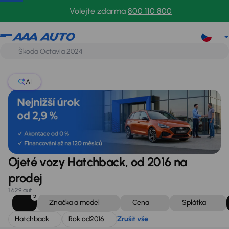
Hatchback
Rok od
2016
Zrušit vše
Volejte zdarma
800 110 800
AI
Ojeté vozy Hatchback, od 2016 na
prodej
1 629 aut
2
Značka a model
Cena
Splátka
Hatchback
Rok od
2016
Zrušit vše