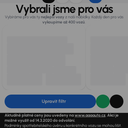
Vybrali jsme pro vás
Vybíráme pro vás ty
nejlepší vozy
z naší nabídky. Každý den pro vás
vykoupíme až 400 vozů
.
Upravit filtr
Aktuálně platné ceny jsou uvedeny na
www.aaaauto.cz
. Akci je
možné využít od 14.3.2020 do odvolání.
Podmínky spotřebitelského úvěru u konkrétního vozu se mohou lišit.