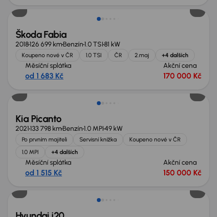
Škoda Fabia
2018
126 699 km
Benzín
1.0 TSI
81 kW
Koupeno nové v ČR
1.0 TSI
ČR
2.maj
+4 dalších
Měsíční splátka
Akční cena
od 1 683 Kč
170 000 Kč
Možnost odpočtu DPH
Kia Picanto
2021
133 798 km
Benzín
1.0 MPI
49 kW
Po prvním majiteli
Servisní knížka
Koupeno nové v ČR
1.0 MPI
+4 dalších
Měsíční splátka
Akční cena
od 1 515 Kč
150 000 Kč
Hyundai i20