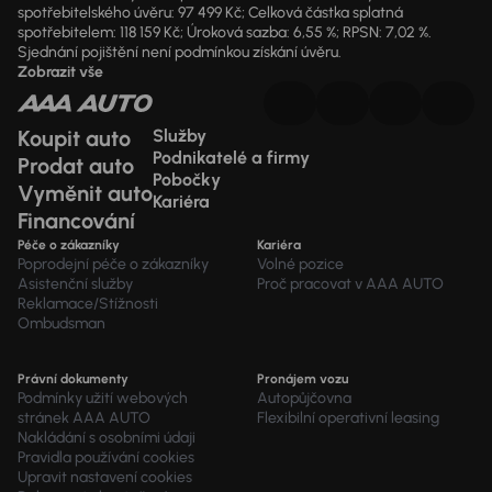
spotřebitelského úvěru: 97 499 Kč; Celková částka splatná
spotřebitelem: 118 159 Kč; Úroková sazba: 6,55 %; RPSN: 7,02 %.
Sjednání pojištění není podmínkou získání úvěru.
Zobrazit vše
Koupit auto
Služby
Podnikatelé a firmy
Prodat auto
Pobočky
Vyměnit auto
Kariéra
Financování
Péče o zákazníky
Kariéra
Poprodejní péče o zákazníky
Volné pozice
Asistenční služby
Proč pracovat v AAA AUTO
Reklamace/Stížnosti
Ombudsman
Právní dokumenty
Pronájem vozu
Podmínky užití webových
Autopůjčovna
stránek AAA AUTO
Flexibilní operativní leasing
Nakládání s osobními údaji
Pravidla používání cookies
Upravit nastavení cookies