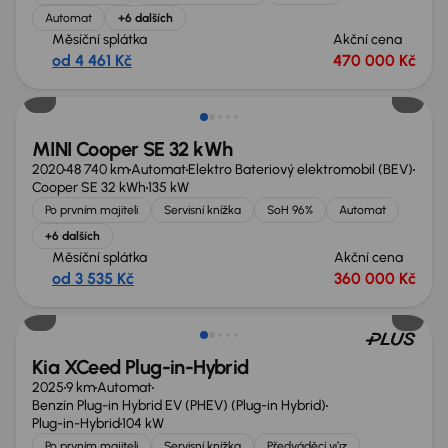
Automat
+6 dalších
Měsíční splátka
Akční cena
od 4 461 Kč
470 000 Kč
Zlevněno o 20 000 Kč
MINI Cooper SE 32 kWh
2020
48 740 km
Automat
Elektro Bateriový elektromobil (BEV)
Cooper SE 32 kWh
135 kW
Po prvním majiteli
Servisní knížka
SoH 96%
Automat
+6 dalších
Měsíční splátka
Akční cena
od 3 535 Kč
360 000 Kč
Zlevněno o 60 000 Kč
Kia XCeed Plug-in-Hybrid
2025
9 km
Automat
Benzín Plug-in Hybrid EV (PHEV) (Plug-in Hybrid)
Plug-in-Hybrid
104 kW
Po prvním majiteli
Servisní knížka
Předváděcí vůz