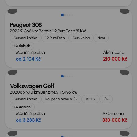
Zlevněno o 20 000 Kč
Peugeot 308
2022
91 366 km
Benzín
1.2 PureTech
81 kW
Servisní knížka
1.2 PureTech
Serv.kniha
Navi
+3 dalších
Měsíční splátka
Akční cena
od 2 104 Kč
210 000 Kč
Volkswagen Golf
2020
65 970 km
Benzín
1.5 TSI
96 kW
Servisní knížka
Koupeno nové v ČR
1.5 TSI
ČR
+6 dalších
Měsíční splátka
Akční cena
od 3 283 Kč
330 000 Kč