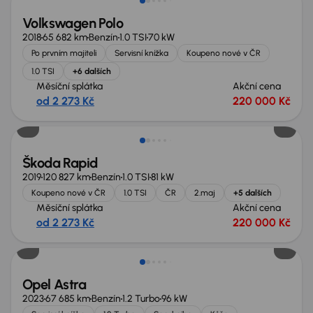
Volkswagen Polo
2018
65 682 km
Benzín
1.0 TSI
70 kW
Po prvním majiteli
Servisní knížka
Koupeno nové v ČR
1.0 TSI
+6 dalších
Měsíční splátka
Akční cena
od 2 273 Kč
220 000 Kč
Škoda Rapid
2019
120 827 km
Benzín
1.0 TSI
81 kW
Koupeno nové v ČR
1.0 TSI
ČR
2.maj
+5 dalších
Měsíční splátka
Akční cena
od 2 273 Kč
220 000 Kč
Zlevněno o 60 000 Kč
Opel Astra
2023
67 685 km
Benzín
1.2 Turbo
96 kW