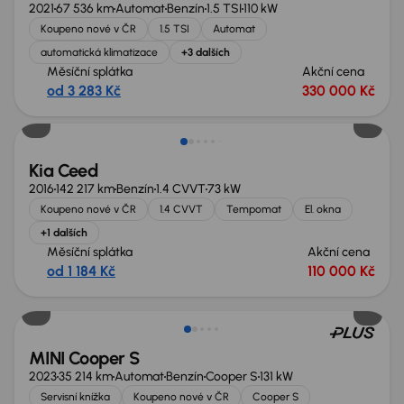
2021
67 536 km
Automat
Benzín
1.5 TSI
110 kW
Koupeno nové v ČR
1.5 TSI
Automat
automatická klimatizace
+3 dalších
Měsíční splátka
Akční cena
od 3 283 Kč
330 000 Kč
Kia Ceed
2016
142 217 km
Benzín
1.4 CVVT
73 kW
Koupeno nové v ČR
1.4 CVVT
Tempomat
El. okna
+1 dalších
Měsíční splátka
Akční cena
od 1 184 Kč
110 000 Kč
MINI Cooper S
2023
35 214 km
Automat
Benzín
Cooper S
131 kW
Servisní knížka
Koupeno nové v ČR
Cooper S