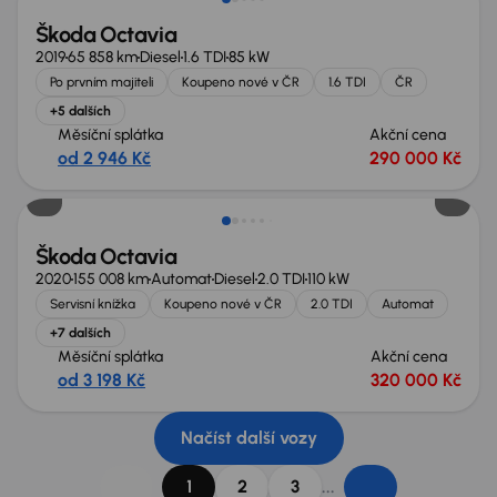
Škoda Octavia
2019
65 858 km
Diesel
1.6 TDI
85 kW
Po prvním majiteli
Koupeno nové v ČR
1.6 TDI
ČR
+5 dalších
Měsíční splátka
Akční cena
od 2 946 Kč
290 000 Kč
Škoda Octavia
2020
155 008 km
Automat
Diesel
2.0 TDI
110 kW
Servisní knížka
Koupeno nové v ČR
2.0 TDI
Automat
+7 dalších
Měsíční splátka
Akční cena
od 3 198 Kč
320 000 Kč
Načíst další vozy
...
1
2
3