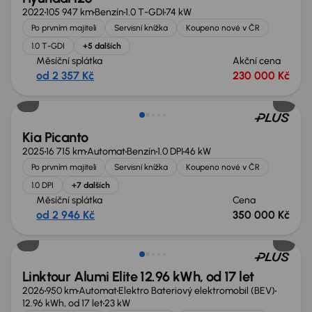
2022
105 947 km
Benzín
1.0 T-GDI
74 kW
Po prvním majiteli
Servisní knížka
Koupeno nové v ČR
1.0 T-GDI
+5 dalších
Měsíční splátka
Akční cena
od 2 357 Kč
230 000 Kč
Nově v nabídce
Kia Picanto
2025
16 715 km
Automat
Benzín
1.0 DPI
46 kW
Po prvním majiteli
Servisní knížka
Koupeno nové v ČR
1.0 DPI
+7 dalších
Měsíční splátka
Cena
od 2 946 Kč
350 000 Kč
Možnost odpočtu DPH
Linktour Alumi Elite 12.96 kWh, od 17 let
2026
950 km
Automat
Elektro Bateriový elektromobil (BEV)
12.96 kWh, od 17 let
23 kW