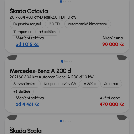
Škoda Octavia
2017
334 480 km
Diesel
2.0 TDI
110 kW
Po prvním majiteli
2.0 TDI
automatická klimatizace
Tempomat
+3 dalších
Měsíční splátka
Akční cena
od 1 015 Kč
90 000 Kč
Zlevněno o 70 000 Kč
Mercedes-Benz A 200 d
2021
60 504 km
Automat
Diesel
A 200 d
110 kW
Servisní knížka
Koupeno nové v ČR
A 200 d
Automat
+6 dalších
Měsíční splátka
Akční cena
od 4 461 Kč
470 000 Kč
Škoda Scala