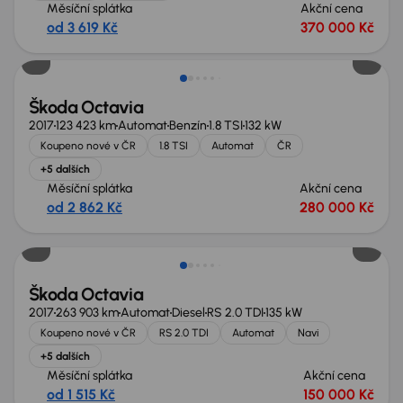
Měsíční splátka
Akční cena
od 3 619 Kč
370 000 Kč
Škoda Octavia
2017
123 423 km
Automat
Benzín
1.8 TSI
132 kW
Koupeno nové v ČR
1.8 TSI
Automat
ČR
+5 dalších
Měsíční splátka
Akční cena
od 2 862 Kč
280 000 Kč
Škoda Octavia
2017
263 903 km
Automat
Diesel
RS 2.0 TDI
135 kW
Koupeno nové v ČR
RS 2.0 TDI
Automat
Navi
+5 dalších
Měsíční splátka
Akční cena
od 1 515 Kč
150 000 Kč