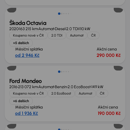
Zlevněno o 10 000 Kč
Škoda Octavia
2020
163 215 km
Automat
Diesel
2.0 TDI
110 kW
Koupeno nové v ČR
2.0 TDI
Automat
ČR
+5 dalších
Měsíční splátka
Akční cena
od 2 946 Kč
290 000 Kč
Ford Mondeo
2016
213 072 km
Automat
Benzín
2.0 EcoBoost
149 kW
Koupeno nové v ČR
2.0 EcoBoost
Automat
ČR
+6 dalších
Měsíční splátka
Akční cena
od 1 936 Kč
190 000 Kč
Možnost odpočtu DPH