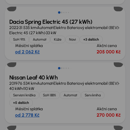
Dacia Spring Electric 45 (27 kWh)
2022
31 535 km
Automat
Elektro Bateriový elektromobil (BEV)
Electric 45 (27 kWh)
33 kW
SoH 91%
Automat
Kůže
Navi
+3 dalších
Měsíční splátka
Akční cena
od 2 062 Kč
205 000 Kč
Možnost odpočtu DPH
Nissan Leaf 40 kWh
2019
76 534 km
Automat
Elektro Bateriový elektromobil (BEV)
40 kWh
110 kW
Servisní knížka
SoH 88%
Automat
Serv.kniha
+5 dalších
Měsíční splátka
Akční cena
od 2 778 Kč
270 000 Kč
Nově v nabídce