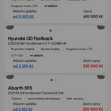
Koupeno nové v ČR
+5 dalších
Měsíční splátka
Cena
od 5 592 Kč
610 000 Kč
Zlevněno o 35 000 Kč
Hyundai i30 Fastback
2020
33 867 km
Benzín
1.0 T-GDI
88 kW
Po prvním majiteli
Servisní knížka
Koupeno nové v ČR
1.0 T-GDI
+6 dalších
Měsíční splátka
Akční cena
od 2 399 Kč
235 000 Kč
Zlevněno o 55 000 Kč
Abarth 595
2021
94 104 km
Benzín
Turismo
121 kW
Turismo
automatická klimatizace
Park. senzory
Měsíční splátka
Akční cena
od 3 451 Kč
350 000 Kč