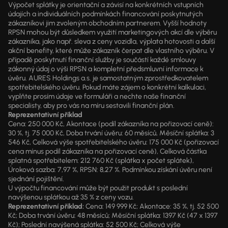
Výpočet splátky je orientační a závisí na konkrétních vstupních
údajích a individuálních podmínkách financování poskytnutých
zákazníkovi jim zvoleným obchodním partnerem. Vyšší hodnoty
RPSN mohou být důsledkem využití marketingových akcí dle výběru
zákazníka, jako např. sleva z ceny vozidla, výplata hotovosti a další
akční benefity, které může zákazník čerpat dle vlastního výběru. V
případě poskytnutí finanční služby je součástí každé smlouvy
zákonný údaj o výši RPSN a kompletní předsmluvní informace k
úvěru. AURES Holdings a.s. je samostatným zprostředkovatelem
spotřebitelského úvěru. Pokud máte zájem o konkrétní kalkulaci,
vyplňte prosím údaje ve formuláři a nechte naše finanční
specialisty, aby pro vás na míru sestavili finanční plán.
Reprezentativní příklad
Cena: 250 000 Kč, Akontace (podíl zákazníka na pořizovací ceně):
30 %, tj. 75 000 Kč, Doba trvání úvěru: 60 měsíců, Měsíční splátka: 3
546 Kč, Celková výše spotřebitelského úvěru: 175 000 Kč (pořizovací
cena mínus podíl zákazníka na pořizovací ceně), Celková částka
splatná spotřebitelem: 212 760 Kč (splátka x počet splátek),
Úroková sazba: 7,97 %, RPSN: 8,27 %. Podmínkou získání úvěru není
sjednání pojištění.
U výpočtu financování může být použit produkt s poslední
navýšenou splátkou až 35 % z ceny vozu.
Reprezentativní příklad:
Cena: 149 999 Kč; Akontace: 35 %, tj. 52 500
Kč; Doba trvání úvěru: 48 měsíců; Měsíční splátka: 1397 Kč (47 x 1397
Kč); Poslední navýšená splátka: 52 500 Kč; Celková výše