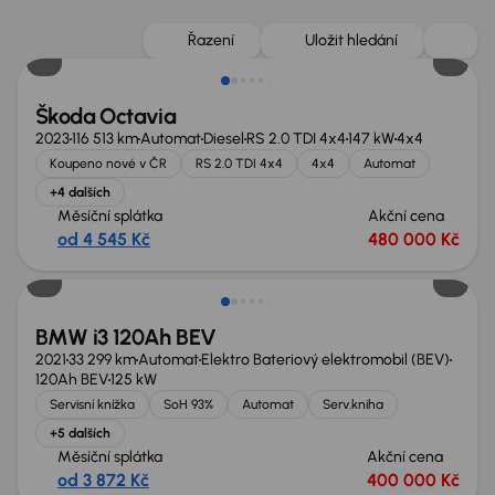
Zlevněno o 75 000 Kč
Řazení
Uložit hledání
Škoda Octavia
2023
116 513 km
Automat
Diesel
RS 2.0 TDI 4x4
147 kW
4x4
Koupeno nové v ČR
RS 2.0 TDI 4x4
4x4
Automat
+4 dalších
Měsíční splátka
Akční cena
od 4 545 Kč
480 000 Kč
Zlevněno o 20 000 Kč
BMW i3 120Ah BEV
2021
33 299 km
Automat
Elektro Bateriový elektromobil (BEV)
120Ah BEV
125 kW
Servisní knížka
SoH 93%
Automat
Serv.kniha
+5 dalších
Měsíční splátka
Akční cena
od 3 872 Kč
400 000 Kč
Zlevněno o 15 000 Kč