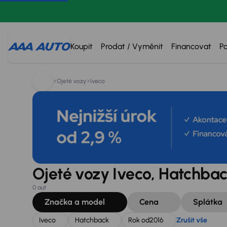
Hledáte:
Iveco
Hatchback
Rok od
2016
Zrušit vše
Koupit
Prodat / Vyměnit
Financovat
P
Ojeté vozy
Iveco
Ojeté vozy Iveco, Hatchbac
0 aut
Značka a model
Cena
Splátka
Iveco
Hatchback
Rok od
2016
Zrušit vše