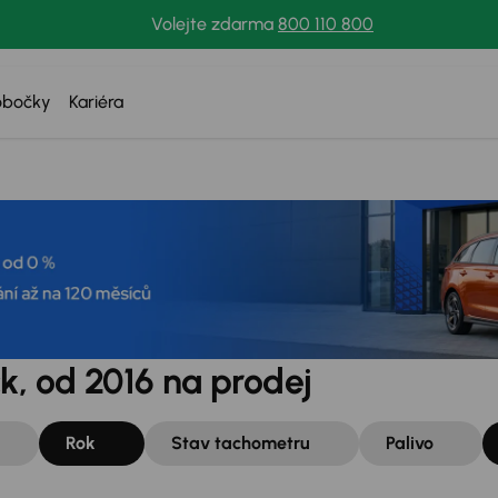
Volejte zdarma
800 110 800
obočky
Kariéra
k, od 2016 na prodej
Rok
Stav tachometru
Palivo