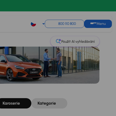
Řazení
Uložit hledání
800 110 800
Menu
Použít AI vyhledávání
Karoserie
Kategorie