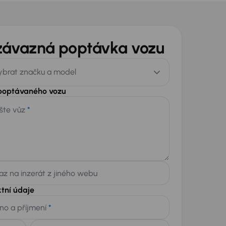
závazná poptávka vozu
ybrat značku a model
 poptávaného vozu
šte vůz
*
z na inzerát z jiného webu
tní údaje
no a příjmení
*