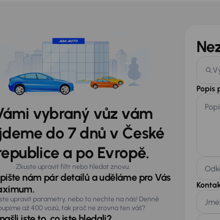
Ne
V
Popis
Popi
Vámi vybraný vůz vám
jdeme do 7 dnů v České
republice a po Evropě.
Zkuste upravit filtr nebo hledat znovu.
Odka
pište nám pár detailů a uděláme pro Vás
Kontak
ximum.
ste upravit parametry, nebo to nechte na nás! Denně
Jmé
oupíme až 400 vozů, tak proč ne zrovna ten váš?
ašli jste to, co jste hledali?