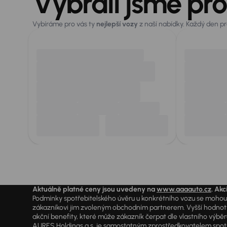
Vybrali jsme pro
Vybíráme pro vás ty
nejlepší vozy
z naší nabídky. Každý den p
Aktuálně platné ceny jsou uvedeny na
www.aaaauto.cz
. Akc
Podmínky spotřebitelského úvěru u konkrétního vozu se mohou l
zákazníkovi jim zvoleným obchodním partnerem. Vyšší hodnoty R
akční benefity, které může zákazník čerpat dle vlastního výběr
AURES Holdings a.s. je samostatným zprostředkovatelem spotřeb