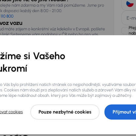
olejte nám zdarma a my Vám rádi pomůžeme. Jsme pro
k dispozici každý den 8:00 - 21:00.
 110 800
E-m
voz vozu
Pře
ud máte zájem o konkrétní vůz kdekoliv v Evropě, pošlete
nab
 link! Seženeme vám podobný v ČR nebo ho pro vás
vezeme ze zahraničí.
žíme si Vašeho
AURES Hold
uchovávat 
zpracován
ukromí
o Vás bylo prohlížení našich stránek co nejpohodlnější, využíváme soubor
s. Cookies nám slouží pro zlepšování našich služeb a zároveň Vám díky n
me lépe nabídnout obsah, který pro Vás může být zajímavý a užitečný.
Pouze nezbytné cookies
Přijmout v
ovat cookies