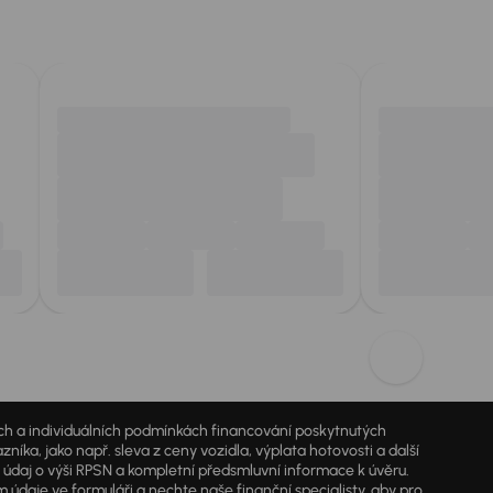
jích a individuálních podmínkách financování poskytnutých
a, jako např. sleva z ceny vozidla, výplata hotovosti a další
ý údaj o výši RPSN a kompletní předsmluvní informace k úvěru.
údaje ve formuláři a nechte naše finanční specialisty, aby pro