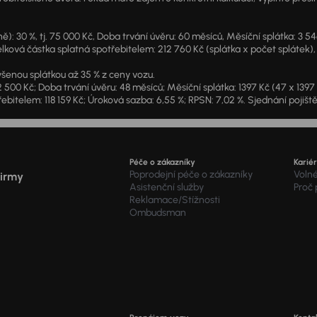
: 30 %, tj. 75 000 Kč, Doba trvání úvěru: 60 měsíců, Měsíční splátka: 3 5
lková částka splatná spotřebitelem: 212 760 Kč (splátka x počet splátek),
šenou splátkou až 35 % z ceny vozu.
2 500 Kč; Doba trvání úvěru: 48 měsíců; Měsíční splátka: 1397 Kč (47 x 139
ebitelem: 118 159 Kč; Úroková sazba: 6,55 %; RPSN: 7,02 %. Sjednání pojišt
Péče o zákazníky
Karié
Poprodejní péče o zákazníky
Voln
firmy
Asistenční služby
Proč
Reklamace/Stížnosti
Ombudsman