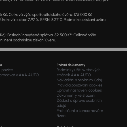
46 Kč, Celková výše spotřebitelského úvěru: 175 000 Kč
 Úroková sazba: 7,97 %, RPSN: 8,27 %. Podmínkou získání úvěru
7 Kč); Poslední navýšená splátka: 52 500 Kč; Celková výše
ění není podmínkou získání úvěru.
ra
Právní dokumenty
é pozice
Podmínky užití webových
 pracovat v AAA AUTO
stránek AAA AUTO
Nakládání s osobními údaji
Pravidla používání cookies
Upravit nastavení cookies
Dokumenty ke stažení
Žádost o úpravu osobních
údajů
Prohlášení o koncernovém
řízení