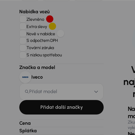
Nabídka vozů
Zlevněno
Extra slevy
Nově v nabídce
S odpočtem DPH
Tovární záruka
S nízkou spotřebou
Značka a model
Iveco
na
Přidat model
Přidat další značky
Na
ma
Zku
Cena
vyk
Splátka
Nen