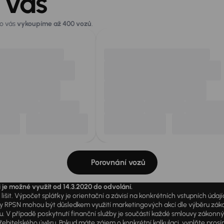
 vás
ro vás
vykoupíme až 400 vozů
.
Porovnání vozů
i je možné využít od 14.3.2020 do odvolání.
išit. Výpočet splátky je orientační a závisí na konkrétních vstupních úda
PSN mohou být důsledkem využití marketingových akcí dle výběru zákazník
u. V případě poskytnutí finanční služby je součástí každé smlouvy zákonn
itelského úvěru. Pokud máte zájem o konkrétní kalkulaci, vyplňte prosím 