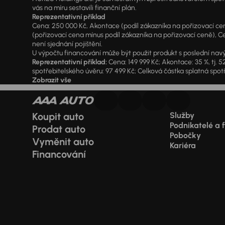
vás na míru sestavili finanční plán.
Reprezentativní příklad
Cena: 250 000 Kč, Akontace (podíl zákazníka na pořizovací ceně)
(pořizovací cena mínus podíl zákazníka na pořizovací ceně), Ce
není sjednání pojištění.
U výpočtu financování může být použit produkt s poslední navý
Reprezentativní příklad:
Cena: 149 999 Kč; Akontace: 35 %, tj. 5
spotřebitelského úvěru: 97 499 Kč; Celková částka splatná spotř
Zobrazit vše
Koupit auto
Služby
Podnikatelé a 
Prodat auto
Pobočky
Vyměnit auto
Kariéra
Financování