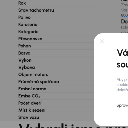
Rok
Zav
Stav tachometru
Vás 
800
Palivo
Do
Karoserie
Pok
Kategorie
nám
při
Převodovka
Pohon
Vá
Barva
Výkon
so
Výbava
Objem motoru
Aby pr
Průměrná spotřeba
cookie
Emisní norma
dokáže
Emise CO₂
Počet dveří
Sprav
Míst k sezení
Stav vozu