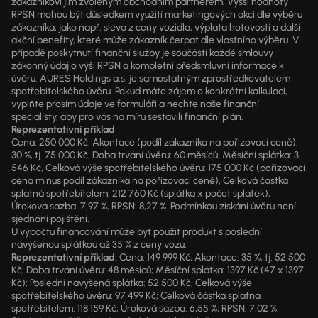
zákazníkovi jim zvoleným obchodním partnerem. Vyšší hodnoty
RPSN mohou být důsledkem využití marketingových akcí dle výběru
zákazníka, jako např. sleva z ceny vozidla, výplata hotovosti a další
akční benefity, které může zákazník čerpat dle vlastního výběru. V
případě poskytnutí finanční služby je součástí každé smlouvy
zákonný údaj o výši RPSN a kompletní předsmluvní informace k
úvěru. AURES Holdings a.s. je samostatným zprostředkovatelem
spotřebitelského úvěru. Pokud máte zájem o konkrétní kalkulaci,
vyplňte prosím údaje ve formuláři a nechte naše finanční
specialisty, aby pro vás na míru sestavili finanční plán.
Reprezentativní příklad
Cena: 250 000 Kč, Akontace (podíl zákazníka na pořizovací ceně):
30 %, tj. 75 000 Kč, Doba trvání úvěru: 60 měsíců, Měsíční splátka: 3
546 Kč, Celková výše spotřebitelského úvěru: 175 000 Kč (pořizovací
cena mínus podíl zákazníka na pořizovací ceně), Celková částka
splatná spotřebitelem: 212 760 Kč (splátka x počet splátek),
Úroková sazba: 7,97 %, RPSN: 8,27 %. Podmínkou získání úvěru není
sjednání pojištění.
U výpočtu financování může být použit produkt s poslední
navýšenou splátkou až 35 % z ceny vozu.
Reprezentativní příklad:
Cena: 149 999 Kč; Akontace: 35 %, tj. 52 500
Kč; Doba trvání úvěru: 48 měsíců; Měsíční splátka: 1397 Kč (47 x 1397
Kč); Poslední navýšená splátka: 52 500 Kč; Celková výše
spotřebitelského úvěru: 97 499 Kč; Celková částka splatná
spotřebitelem: 118 159 Kč; Úroková sazba: 6,55 %; RPSN: 7,02 %.