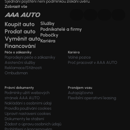
Sjednání pojištění není podmínkou získání úvěru.
Zobrazit vše
Koupit auto
Služby
Podnikatelé a firmy
Prodat auto
Pobočky
Vyměnit auto
Kariéra
Financování
Péče o zákazníky
Kariéra
Poprodejní péče o zákazníky
Volné pozice
Asistenční služby
Proč pracovat v AAA AUTO
Reklamace/Stížnosti
Ombudsman
Právní dokumenty
Pronájem vozu
Podmínky užití webových
Autopůjčovna
stránek AAA AUTO
Flexibilní operativní leasing
Nakládání s osobními údaji
Pravidla používání cookies
Upravit nastavení cookies
Dokumenty ke stažení
Žádost o úpravu osobních údajů
Prohlášení o koncernovém