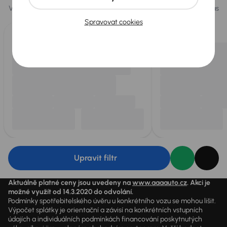
Vybíráme pro vás ty
nejlepší vozy
z naší nabídky. Každý den pro vás
vykoupíme až 400 vozů
.
Spravovat cookies
Upravit filtr
Aktuálně platné ceny jsou uvedeny na
www.aaaauto.cz
. Akci je
možné využít od 14.3.2020 do odvolání.
Podmínky spotřebitelského úvěru u konkrétního vozu se mohou lišit.
Výpočet splátky je orientační a závisí na konkrétních vstupních
údajích a individuálních podmínkách financování poskytnutých