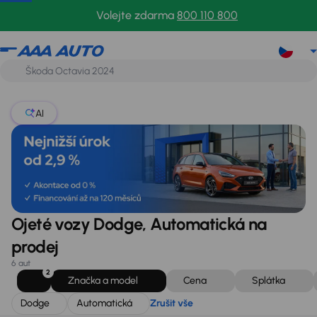
Dodge
Automatická
Zrušit vše
Volejte zdarma
800 110 800
AI
Ojeté vozy Dodge, Automatická na
prodej
6 aut
2
Značka a model
Cena
Splátka
Dodge
Automatická
Zrušit vše