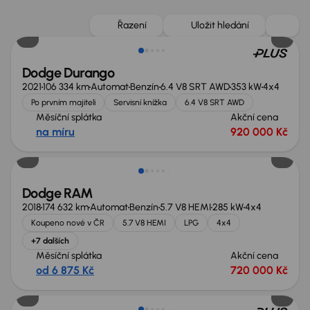
Zlevněno o 50 000 Kč
Řazení
Uložit hledání
Dodge Durango
2021
106 334 km
Automat
Benzín
6.4 V8 SRT AWD
353 kW
4x4
Po prvním majiteli
Servisní knížka
6.4 V8 SRT AWD
Měsíční splátka
Akční cena
na míru
920 000 Kč
Dodge RAM
2018
174 632 km
Automat
Benzín
5.7 V8 HEMI
285 kW
4x4
Koupeno nové v ČR
5.7 V8 HEMI
LPG
4x4
+7 dalších
Měsíční splátka
Akční cena
od 6 875 Kč
720 000 Kč