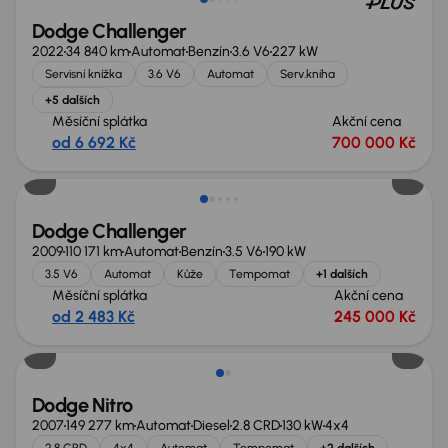
Dodge Challenger
2022
34 840 km
Automat
Benzín
3.6 V6
227 kW
Servisní knížka
3.6 V6
Automat
Serv.kniha
+5 dalších
Měsíční splátka
Akční cena
od 6 692 Kč
700 000 Kč
Dodge Challenger
2009
110 171 km
Automat
Benzín
3.5 V6
190 kW
3.5 V6
Automat
Kůže
Tempomat
+1 dalších
Měsíční splátka
Akční cena
od 2 483 Kč
245 000 Kč
Dodge Nitro
2007
149 277 km
Automat
Diesel
2.8 CRD
130 kW
4x4
2.8 CRD
4x4
Automat
Tempomat
+2 dalších