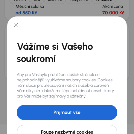
Měsíční splátka
Akční cena
od 850 Kč
70 000 Kč
Nově v nabídce
Dodge Challenger
Vážíme si Vašeho
2021
19 583 km
Automat
Benzín
3.6 V6
227 kW
Po prvním majiteli
Servisní knížka
3.6 V6
Automat
soukromí
+7 dalších
Měsíční splátka
Akční cena
od 6 417 Kč
670 000 Kč
Aby pro Vás bylo prohlížení našich stránek co
nejpohodlnější, využíváme soubory cookies. Cookies
nám slouží pro zlepšování našich služeb a zároveň
Vám díky nim dokážeme lépe nabídnout obsah, který
Nevybrali jste si? Nevadí, na našich pobočkách na
pro Vás může být zajímavý a užitečný.
Slovensku a v Polsku můžeme mít podobné vozy,
které hledáte.
Přijmout vše
Najít podobný vůz
Vybrali jsme pro vás
Pouze nezbytné cookies