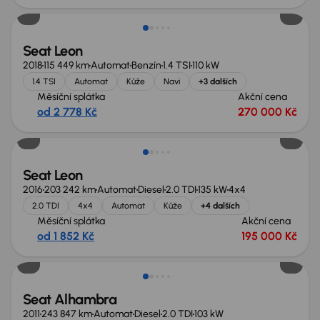
Seat Leon
2018
115 449 km
Automat
Benzín
1.4 TSI
110 kW
1.4 TSI
Automat
Kůže
Navi
+3 dalších
Měsíční splátka
Akční cena
od 2 778 Kč
270 000 Kč
Seat Leon
2016
203 242 km
Automat
Diesel
2.0 TDI
135 kW
4x4
2.0 TDI
4x4
Automat
Kůže
+4 dalších
Měsíční splátka
Akční cena
od 1 852 Kč
195 000 Kč
Seat Alhambra
2011
243 847 km
Automat
Diesel
2.0 TDI
103 kW