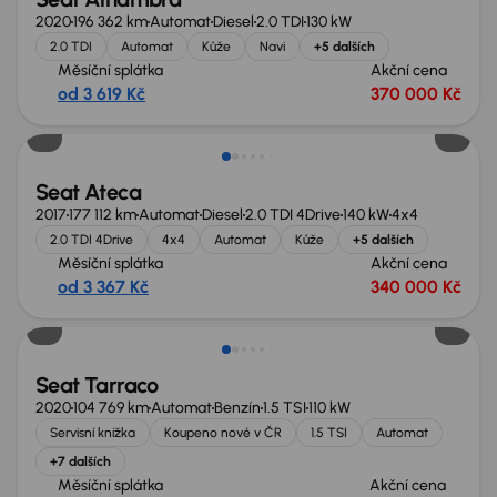
2020
196 362 km
Automat
Diesel
2.0 TDI
130 kW
2.0 TDI
Automat
Kůže
Navi
+5 dalších
Měsíční splátka
Akční cena
od 3 619 Kč
370 000 Kč
Seat Ateca
2017
177 112 km
Automat
Diesel
2.0 TDI 4Drive
140 kW
4x4
2.0 TDI 4Drive
4x4
Automat
Kůže
+5 dalších
Měsíční splátka
Akční cena
od 3 367 Kč
340 000 Kč
Zlevněno o 20 000 Kč
Seat Tarraco
2020
104 769 km
Automat
Benzín
1.5 TSI
110 kW
Servisní knížka
Koupeno nové v ČR
1.5 TSI
Automat
+7 dalších
Měsíční splátka
Akční cena