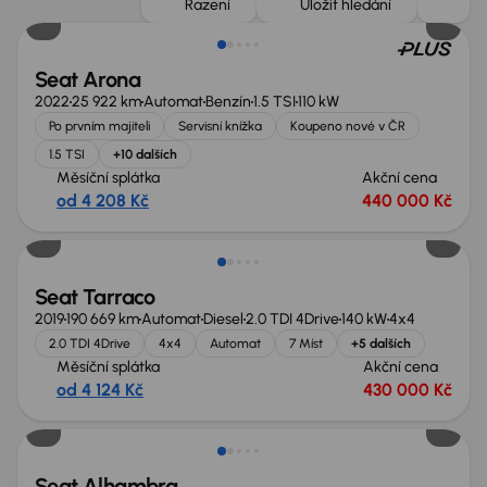
Řazení
Uložit hledání
Seat Arona
2022
25 922 km
Automat
Benzín
1.5 TSI
110 kW
Po prvním majiteli
Servisní knížka
Koupeno nové v ČR
1.5 TSI
+10 dalších
Měsíční splátka
Akční cena
od 4 208 Kč
440 000 Kč
Zlevněno o 40 000 Kč
Seat Tarraco
2019
190 669 km
Automat
Diesel
2.0 TDI 4Drive
140 kW
4x4
2.0 TDI 4Drive
4x4
Automat
7 Míst
+5 dalších
Měsíční splátka
Akční cena
od 4 124 Kč
430 000 Kč
Zlevněno o 40 000 Kč
Seat Alhambra