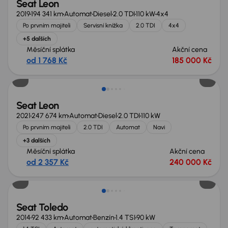
Seat Leon
2019
194 341 km
Automat
Diesel
2.0 TDI
110 kW
4x4
Po prvním majiteli
Servisní knížka
2.0 TDI
4x4
+5 dalších
Měsíční splátka
Akční cena
od 1 768 Kč
185 000 Kč
Seat Leon
2021
247 674 km
Automat
Diesel
2.0 TDI
110 kW
Po prvním majiteli
2.0 TDI
Automat
Navi
+3 dalších
Měsíční splátka
Akční cena
od 2 357 Kč
240 000 Kč
Seat Toledo
2014
92 433 km
Automat
Benzín
1.4 TSI
90 kW