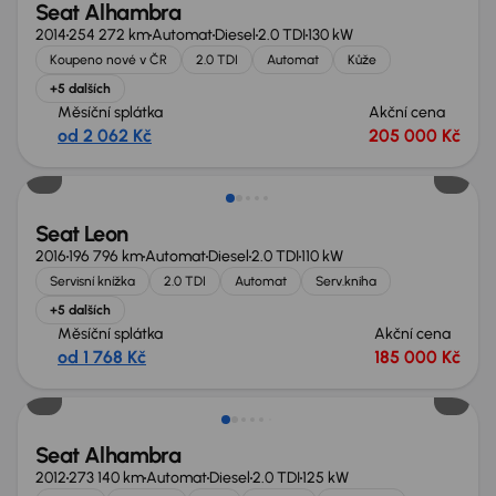
Seat Alhambra
2014
254 272 km
Automat
Diesel
2.0 TDI
130 kW
Koupeno nové v ČR
2.0 TDI
Automat
Kůže
+5 dalších
Měsíční splátka
Akční cena
od 2 062 Kč
205 000 Kč
Seat Leon
2016
196 796 km
Automat
Diesel
2.0 TDI
110 kW
Servisní knížka
2.0 TDI
Automat
Serv.kniha
+5 dalších
Měsíční splátka
Akční cena
od 1 768 Kč
185 000 Kč
Seat Alhambra
2012
273 140 km
Automat
Diesel
2.0 TDI
125 kW