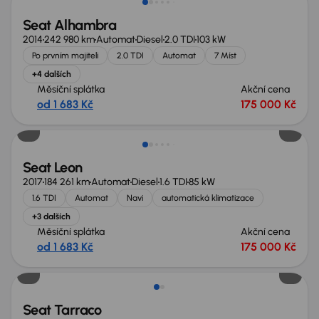
Seat Alhambra
2014
242 980 km
Automat
Diesel
2.0 TDI
103 kW
Po prvním majiteli
2.0 TDI
Automat
7 Míst
+4 dalších
Měsíční splátka
Akční cena
od 1 683 Kč
175 000 Kč
Seat Leon
2017
184 261 km
Automat
Diesel
1.6 TDI
85 kW
1.6 TDI
Automat
Navi
automatická klimatizace
+3 dalších
Měsíční splátka
Akční cena
od 1 683 Kč
175 000 Kč
Seat Tarraco