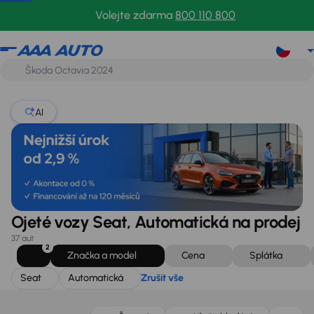
Seat
Automatická
Zrušit vše
Volejte zdarma
800 110 800
AI
Ojeté vozy Seat, Automatická na prodej
37 aut
2
Značka a model
Cena
Splátka
Seat
Automatická
Zrušit vše
Možnost odpočtu DPH