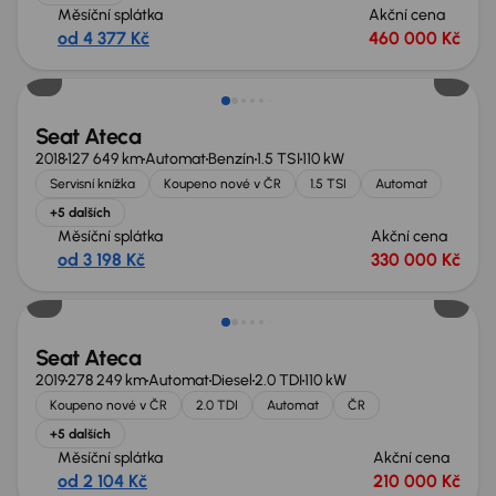
Měsíční splátka
Akční cena
od 4 377 Kč
460 000 Kč
Seat Ateca
2018
127 649 km
Automat
Benzín
1.5 TSI
110 kW
Servisní knížka
Koupeno nové v ČR
1.5 TSI
Automat
+5 dalších
Měsíční splátka
Akční cena
od 3 198 Kč
330 000 Kč
Zlevněno o 20 000 Kč
Seat Ateca
2019
278 249 km
Automat
Diesel
2.0 TDI
110 kW
Koupeno nové v ČR
2.0 TDI
Automat
ČR
+5 dalších
Měsíční splátka
Akční cena
od 2 104 Kč
210 000 Kč