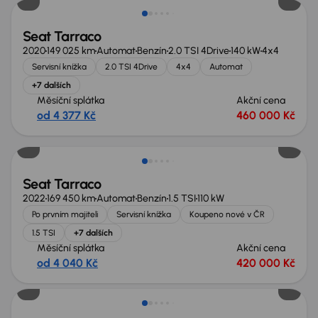
Seat Tarraco
2020
149 025 km
Automat
Benzín
2.0 TSI 4Drive
140 kW
4x4
Servisní knížka
2.0 TSI 4Drive
4x4
Automat
+7 dalších
Měsíční splátka
Akční cena
od 4 377 Kč
460 000 Kč
Možnost odpočtu DPH
Seat Tarraco
2022
169 450 km
Automat
Benzín
1.5 TSI
110 kW
Po prvním majiteli
Servisní knížka
Koupeno nové v ČR
1.5 TSI
+7 dalších
Měsíční splátka
Akční cena
od 4 040 Kč
420 000 Kč