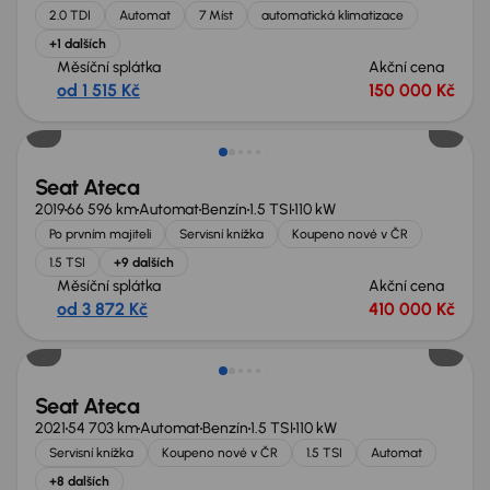
2.0 TDI
Automat
7 Míst
automatická klimatizace
+1 dalších
Měsíční splátka
Akční cena
od 1 515 Kč
150 000 Kč
Seat Ateca
2019
66 596 km
Automat
Benzín
1.5 TSI
110 kW
Po prvním majiteli
Servisní knížka
Koupeno nové v ČR
1.5 TSI
+9 dalších
Měsíční splátka
Akční cena
od 3 872 Kč
410 000 Kč
Možnost odpočtu DPH
Seat Ateca
2021
54 703 km
Automat
Benzín
1.5 TSI
110 kW
Servisní knížka
Koupeno nové v ČR
1.5 TSI
Automat
+8 dalších