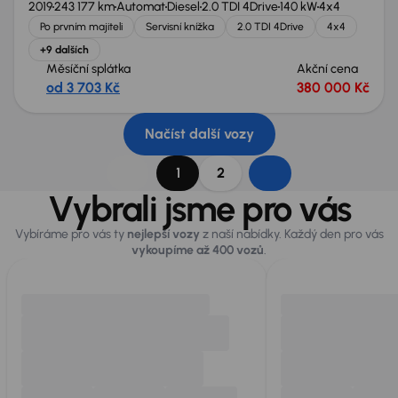
2019
243 177 km
Automat
Diesel
2.0 TDI 4Drive
140 kW
4x4
Po prvním majiteli
Servisní knížka
2.0 TDI 4Drive
4x4
+9 dalších
Měsíční splátka
Akční cena
od 3 703 Kč
380 000 Kč
Načíst další vozy
1
2
Vybrali jsme pro vás
Vybíráme pro vás ty
nejlepší vozy
z naší nabídky. Každý den pro vás
vykoupíme až 400 vozů
.