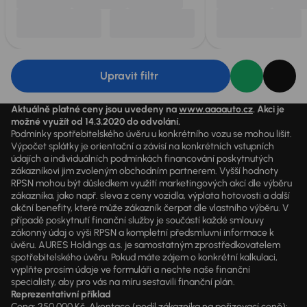
Upravit filtr
Aktuálně platné ceny jsou uvedeny na
www.aaaauto.cz
. Akci je
možné využít od 14.3.2020 do odvolání.
Podmínky spotřebitelského úvěru u konkrétního vozu se mohou lišit.
Výpočet splátky je orientační a závisí na konkrétních vstupních
údajích a individuálních podmínkách financování poskytnutých
zákazníkovi jim zvoleným obchodním partnerem. Vyšší hodnoty
RPSN mohou být důsledkem využití marketingových akcí dle výběru
zákazníka, jako např. sleva z ceny vozidla, výplata hotovosti a další
akční benefity, které může zákazník čerpat dle vlastního výběru. V
případě poskytnutí finanční služby je součástí každé smlouvy
zákonný údaj o výši RPSN a kompletní předsmluvní informace k
úvěru. AURES Holdings a.s. je samostatným zprostředkovatelem
spotřebitelského úvěru. Pokud máte zájem o konkrétní kalkulaci,
vyplňte prosím údaje ve formuláři a nechte naše finanční
specialisty, aby pro vás na míru sestavili finanční plán.
Reprezentativní příklad
Cena: 250 000 Kč, Akontace (podíl zákazníka na pořizovací ceně):