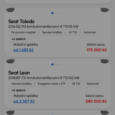
Seat Toledo
2016
132 913 km
Automat
Benzín
1.4 TSI
92 kW
Po prvním majiteli
Servisní knížka
1.4 TSI
Automat
+6 dalších
Měsíční splátka
Akční cena
od 1 683 Kč
175 000 Kč
Seat Leon
2018
187 721 km
Automat
Benzín
1.8 TSI
132 kW
Servisní knížka
Koupeno nové v ČR
1.8 TSI
Automat
+5 dalších
Měsíční splátka
Akční cena
od 2 357 Kč
240 000 Kč