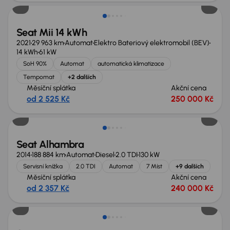
Seat Mii 14 kWh
2021
29 963 km
Automat
Elektro Bateriový elektromobil (BEV)
14 kWh
61 kW
SoH 90%
Automat
automatická klimatizace
Tempomat
+2 dalších
Měsíční splátka
Akční cena
od 2 525 Kč
250 000 Kč
Seat Alhambra
2014
188 884 km
Automat
Diesel
2.0 TDI
130 kW
Servisní knížka
2.0 TDI
Automat
7 Míst
+9 dalších
Měsíční splátka
Akční cena
od 2 357 Kč
240 000 Kč