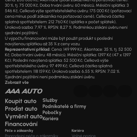
30 %, tj. 75 000 Kč, Doba trvání úvěru: 60 měsíců, Měsíční splátka: 3
546 Kč, Celková výše spotřebitelského úvěru: 175 000 Kč (pořizovací
cena mínus podíl zákazníka na pořizovací ceně), Celková částka
splatná spotřebitelem: 212 760 Kč (splátka x počet splátek),
Úroková sazba: 7,97 %, RPSN: 8,27 %. Podmínkou získání úvěru není
sjednání pojištění.
U výpočtu financování může být použit produkt s poslední
navýšenou splátkou až 35 % z ceny vozu.
Reprezentativní příklad:
Cena: 149 999 Kč; Akontace: 35 %, tj. 52 500
Kč; Doba trvání úvěru: 48 měsíců; Měsíční splátka: 1397 Kč (47 x 1397
Kč); Poslední navýšená splátka: 52 500 Kč; Celková výše
spotřebitelského úvěru: 97 499 Kč; Celková částka splatná
spotřebitelem: 118 159 Kč; Úroková sazba: 6,55 %; RPSN: 7,02 %.
Sjednání pojištění není podmínkou získání úvěru.
Zobrazit vše
Koupit auto
Služby
Podnikatelé a firmy
Prodat auto
Pobočky
Vyměnit auto
Kariéra
Financování
Péče o zákazníky
Kariéra
Poprodejní péče o zákazníky
Volné pozice