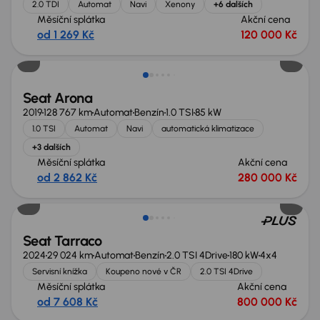
2.0 TDI
Automat
Navi
Xenony
+6 dalších
Měsíční splátka
Akční cena
od 1 269 Kč
120 000 Kč
Zlevněno o 10 000 Kč
Seat Arona
2019
128 767 km
Automat
Benzín
1.0 TSI
85 kW
1.0 TSI
Automat
Navi
automatická klimatizace
+3 dalších
Měsíční splátka
Akční cena
od 2 862 Kč
280 000 Kč
Zlevněno o 70 000 Kč
Seat Tarraco
2024
29 024 km
Automat
Benzín
2.0 TSI 4Drive
180 kW
4x4
Servisní knížka
Koupeno nové v ČR
2.0 TSI 4Drive
Měsíční splátka
Akční cena
od 7 608 Kč
800 000 Kč
Možnost odpočtu DPH