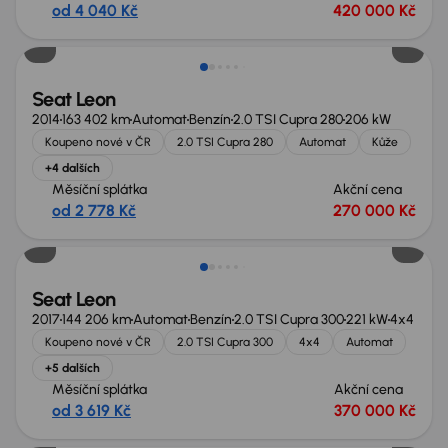
od 4 040 Kč
420 000 Kč
Zlevněno o 20 000 Kč
Seat Leon
2014
163 402 km
Automat
Benzín
2.0 TSI Cupra 280
206 kW
Koupeno nové v ČR
2.0 TSI Cupra 280
Automat
Kůže
+4 dalších
Měsíční splátka
Akční cena
od 2 778 Kč
270 000 Kč
Seat Leon
2017
144 206 km
Automat
Benzín
2.0 TSI Cupra 300
221 kW
4x4
Koupeno nové v ČR
2.0 TSI Cupra 300
4x4
Automat
+5 dalších
Měsíční splátka
Akční cena
od 3 619 Kč
370 000 Kč
Zlevněno o 20 000 Kč