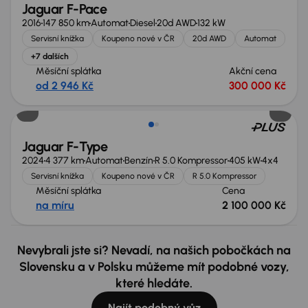
Jaguar F-Pace
2016
147 850 km
Automat
Diesel
20d AWD
132 kW
Servisní knížka
Koupeno nové v ČR
20d AWD
Automat
+7 dalších
Měsíční splátka
Akční cena
od 2 946 Kč
300 000 Kč
Jaguar F-Type
2024
4 377 km
Automat
Benzín
R 5.0 Kompressor
405 kW
4x4
Servisní knížka
Koupeno nové v ČR
R 5.0 Kompressor
Měsíční splátka
Cena
na míru
2 100 000 Kč
Nevybrali jste si? Nevadí, na našich pobočkách na
Slovensku a v Polsku můžeme mít podobné vozy,
které hledáte.
Najít podobný vůz