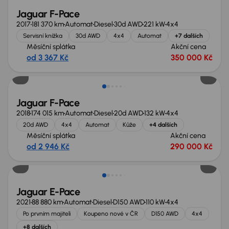
Jaguar F-Pace
2017
181 370 km
Automat
Diesel
30d AWD
221 kW
4x4
Servisní knížka
30d AWD
4x4
Automat
+7 dalších
Měsíční splátka
Akční cena
od 3 367 Kč
350 000 Kč
Zlevněno o 40 000 Kč
Jaguar F-Pace
2018
174 015 km
Automat
Diesel
20d AWD
132 kW
4x4
20d AWD
4x4
Automat
Kůže
+4 dalších
Měsíční splátka
Akční cena
od 2 946 Kč
290 000 Kč
Zlevněno o 70 000 Kč
Jaguar E-Pace
2021
88 880 km
Automat
Diesel
D150 AWD
110 kW
4x4
Po prvním majiteli
Koupeno nové v ČR
D150 AWD
4x4
+8 dalších