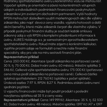
Podmínky spotřebitelského úvěru u konkrétního vozu se mohou lišit.
Výpočet splátky je orientační a závisí na konkrétních vstupních
údajích a individuálních podmínkách financování poskytnutých
zákazníkovi jim zvoleným obchodním partnerem. Vyšší hodnoty
RPSN mohou být důsledkem využití marketingových akcí dle výběru
zákazníka, jako např. sleva z ceny vozidla, výplata hotovosti a další
akční benefity, které může zákazník čerpat dle vlastního výběru. V
případě poskytnutí finanční služby je součástí každé smlouvy
zákonný údaj o výši RPSN a kompletní předsmluvní informace k
úvěru. AURES Holdings a.s. je samostatným zprostředkovatelem
spotřebitelského úvěru. Pokud máte zájem o konkrétní kalkulaci,
vyplňte prosím údaje ve formuláři a nechte naše finanční
specialisty, aby pro vás na míru sestavili finanční plán.
Reprezentativní příklad
Cena: 250 000 Kč, Akontace (podíl zákazníka na pořizovací ceně):
30 %, tj. 75 000 Kč, Doba trvání úvěru: 60 měsíců, Měsíční splátka: 3
546 Kč, Celková výše spotřebitelského úvěru: 175 000 Kč (pořizovací
cena mínus podíl zákazníka na pořizovací ceně), Celková částka
splatná spotřebitelem: 212 760 Kč (splátka x počet splátek),
Úroková sazba: 7,97 %, RPSN: 8,27 %. Podmínkou získání úvěru není
sjednání pojištění.
U výpočtu financování může být použit produkt s poslední
navýšenou splátkou až 35 % z ceny vozu.
Reprezentativní příklad:
Cena: 149 999 Kč; Akontace: 35 %, tj. 52 500
Kč; Doba trvání úvěru: 48 měsíců; Měsíční splátka: 1397 Kč (47 x 1397