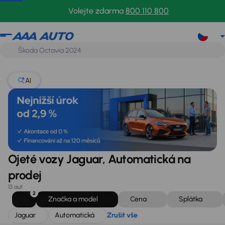
Jaguar
Automatická
Zrušit vše
Volejte zdarma
800 110 800
AI
Ojeté vozy Jaguar, Automatická na
prodej
13 aut
2
Značka a model
Cena
Splátka
Jaguar
Automatická
Zrušit vše