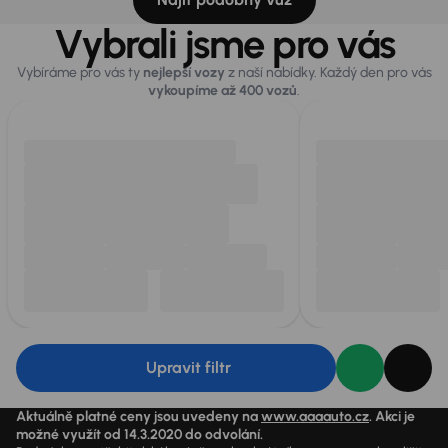
Vybrali jsme pro vás
Vybíráme pro vás ty
nejlepší vozy
z naší nabídky. Každý den pro vás
vykoupíme až 400 vozů
.
Upravit filtr
Aktuálně platné ceny jsou uvedeny na
www.aaaauto.cz
. Akci je
možné využít od 14.3.2020 do odvolání.