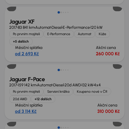
Jaguar XF
2017
83 841 km
Automat
Diesel
E-Performance
120 kW
Po prvním majiteli
E-Performance
Automat
Kůže
+5 dalších
Měsíční splátka
Akční cena
od 2 693 Kč
260 000 Kč
Možnost odpočtu DPH
Jaguar F-Pace
2017
159 142 km
Automat
Diesel
20d AWD
132 kW
4x4
Po prvním majiteli
Servisní knížka
Koupeno nové v ČR
20d AWD
+12 dalších
Měsíční splátka
Akční cena
od 3 114 Kč
310 000 Kč