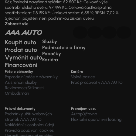
Kč); Poslední navýšená splátka: 52 500 Kč; Celková výše
spotřebitelského úvěru: 97 499 Kč; Celková částka splatná
spotřebitelem: 118 159 Kč; Úroková sazba: 6,55 %; RPSN: 7,02 %.
Sjednání pojištění není podmínkou získání úvěru.
Zobrazit vše
Koupit auto
Služby
Podnikatelé a firmy
Prodat auto
Pobočky
Vyměnit auto
Kariéra
Financování
Péče o zákazníky
Kariéra
Poprodejní péče o zákazníky
Volné pozice
Asistenční služby
Proč pracovat v AAA AUTO
Reklamace/Stížnosti
Ombudsman
Právní dokumenty
Pronájem vozu
Podmínky užití webových
Autopůjčovna
stránek AAA AUTO
Flexibilní operativní leasing
Nakládání s osobními údaji
Pravidla používání cookies
Upravit nastavení cookies