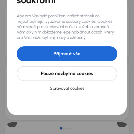
Aby pro Vás bylo prohlížení našich stránek co
Jaguar F-Pace
nejpohodlnější, využíváme soubory cookies. Cookies
2017
135 264 km
Automat
Diesel
20d AWD
132 kW
4x4
nám slouží pro zlepšování našich služeb a zároveň
Servisní knížka
Koupeno nové v ČR
20d AWD
4x4
Vám díky nim dokážeme lépe nabídnout obsah, který
pro Vás může být zajímavý a užitečný.
+8 dalších
Měsíční splátka
Akční cena
od 3 367 Kč
340 000 Kč
Přijmout vše
Pouze nezbytné cookies
Jaguar XK
2006
134 229 km
Automat
Benzín
4.2
219 kW
Spravovat cookies
4.2
Automat
Kůže
automatická klimatizace
+4 dalších
Cena
400 000 Kč