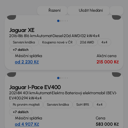
Nově v nabídce
Řazení
Uložit hledání
Jaguar XE
2016
186 816 km
Automat
Diesel
20d AWD
132 kW
4x4
Servisní knížka
Koupeno nové v ČR
20d AWD
4x4
+7 dalších
Měsíční splátka
Akční cena
od 2 230 Kč
215 000 Kč
Jaguar I-Pace EV400
2021
84 401 km
Automat
Elektro Bateriový elektromobil (BEV)
EV400
294 kW
4x4
Po prvním majiteli
Servisní knížka
SoH 89%
4x4
+7 dalších
Měsíční splátka
Cena
od 4 907 Kč
583 000 Kč
Zlevněno o 40 000 Kč