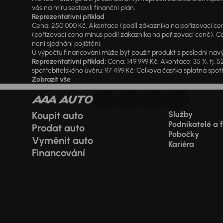
vás na míru sestavili finanční plán.
Reprezentativní příklad
Cena: 250 000 Kč, Akontace (podíl zákazníka na pořizovací ceně)
(pořizovací cena mínus podíl zákazníka na pořizovací ceně), Ce
není sjednání pojištění.
U výpočtu financování může být použit produkt s poslední navý
Reprezentativní příklad:
Cena: 149 999 Kč; Akontace: 35 %, tj. 5
spotřebitelského úvěru: 97 499 Kč; Celková částka splatná spotř
Zobrazit vše
Koupit auto
Služby
Podnikatelé a 
Prodat auto
Pobočky
Vyměnit auto
Kariéra
Financování