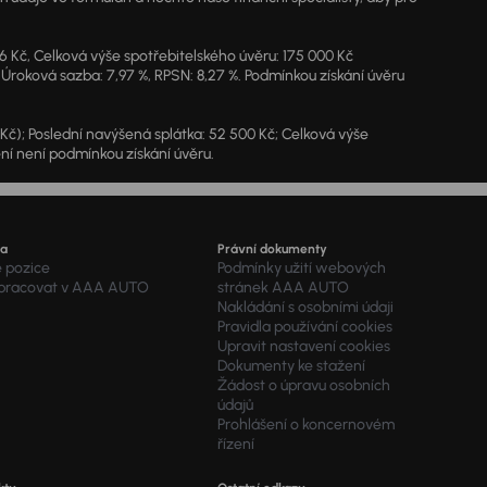
46 Kč, Celková výše spotřebitelského úvěru: 175 000 Kč
 Úroková sazba: 7,97 %, RPSN: 8,27 %. Podmínkou získání úvěru
7 Kč); Poslední navýšená splátka: 52 500 Kč; Celková výše
ění není podmínkou získání úvěru.
ra
Právní dokumenty
é pozice
Podmínky užití webových
 pracovat v AAA AUTO
stránek AAA AUTO
Nakládání s osobními údaji
Pravidla používání cookies
Upravit nastavení cookies
Dokumenty ke stažení
Žádost o úpravu osobních
údajů
Prohlášení o koncernovém
řízení