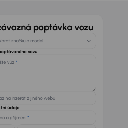
závazná poptávka vozu
ybrat značku a model
 poptávaného vozu
šte vůz
*
z na inzerát z jiného webu
tní údaje
no a příjmení
*