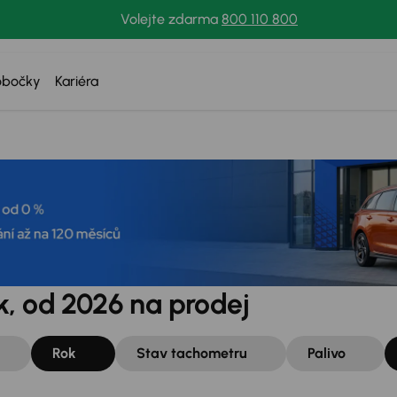
Volejte zdarma
800 110 800
obočky
Kariéra
k, od 2026 na prodej
Rok
Stav tachometru
Palivo