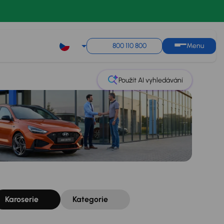
Řazení
Uložit hledání
800 110 800
Menu
Použít AI vyhledávání
Karoserie
Kategorie