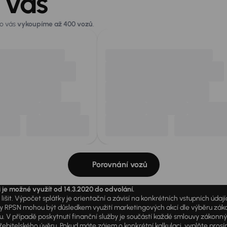
 vás
ro vás
vykoupíme až 400 vozů
.
Porovnání vozů
i je možné využít od 14.3.2020 do odvolání.
išit. Výpočet splátky je orientační a závisí na konkrétních vstupních úda
PSN mohou být důsledkem využití marketingových akcí dle výběru zákazník
u. V případě poskytnutí finanční služby je součástí každé smlouvy zákonn
itelského úvěru. Pokud máte zájem o konkrétní kalkulaci, vyplňte prosím 