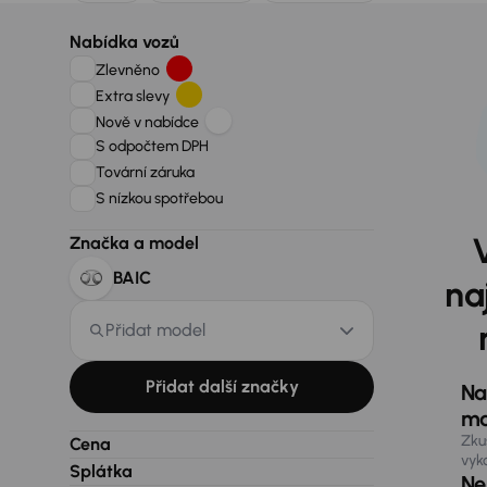
Nabídka vozů
Zlevněno
Extra slevy
Nově v nabídce
S odpočtem DPH
Tovární záruka
S nízkou spotřebou
Značka a model
BAIC
na
Přidat model
Přidat další značky
Na
ma
Zku
Cena
vyk
Splátka
Nen