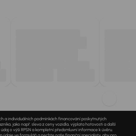
jích a individuálních podmínkách financování poskytnutých
a, jako např. sleva z ceny vozidla, výplata hotovosti a další
ý údaj o výši RPSN a kompletní předsmluvní informace k úvěru.
údaje ve formuláři a nechte naše finanční specialisty, aby pro