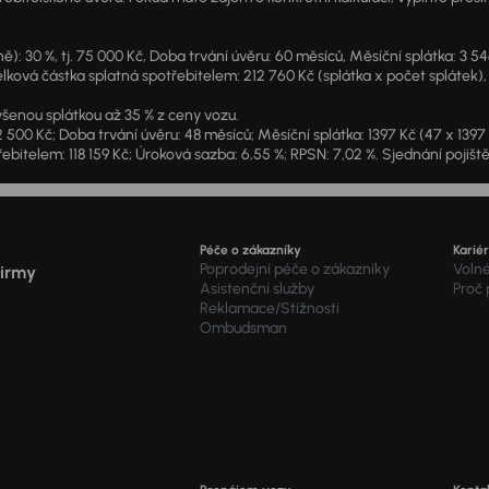
: 30 %, tj. 75 000 Kč, Doba trvání úvěru: 60 měsíců, Měsíční splátka: 3 5
lková částka splatná spotřebitelem: 212 760 Kč (splátka x počet splátek),
šenou splátkou až 35 % z ceny vozu.
2 500 Kč; Doba trvání úvěru: 48 měsíců; Měsíční splátka: 1397 Kč (47 x 139
ebitelem: 118 159 Kč; Úroková sazba: 6,55 %; RPSN: 7,02 %. Sjednání pojišt
Péče o zákazníky
Karié
Poprodejní péče o zákazníky
Voln
firmy
Asistenční služby
Proč
Reklamace/Stížnosti
Ombudsman