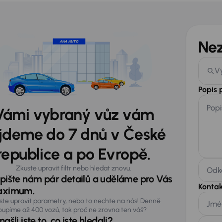
Ne
V
Popis
Popi
Vámi vybraný vůz vám
jdeme do 7 dnů v České
republice a po Evropě.
Zkuste upravit filtr nebo hledat znovu.
Odka
pište nám pár detailů a uděláme pro Vás
Kontak
ximum.
ste upravit parametry, nebo to nechte na nás! Denně
Jmé
oupíme až 400 vozů, tak proč ne zrovna ten váš?
ašli jste to, co jste hledali?