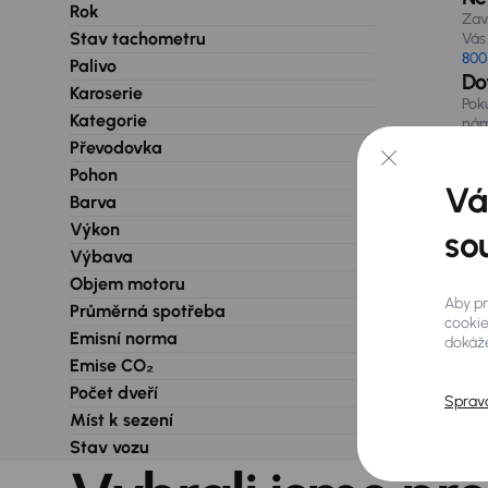
Rok
Zav
Stav tachometru
Vás 
800
Palivo
Do
Karoserie
Pok
Kategorie
nám
při
Převodovka
Pohon
Vá
Barva
Výkon
so
Výbava
Objem motoru
Aby pr
Průměrná spotřeba
cookie
Emisní norma
dokáže
Emise CO₂
Počet dveří
Sprav
Míst k sezení
Stav vozu