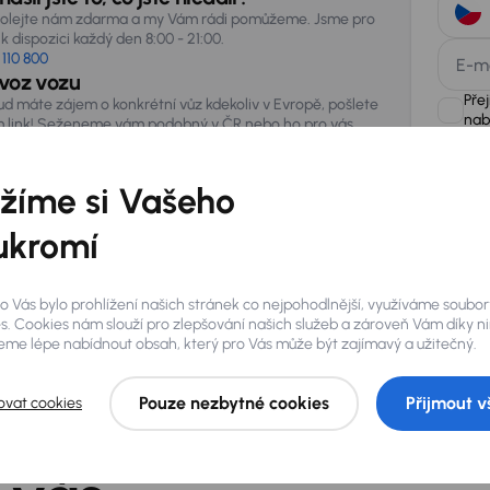
olejte nám zdarma a my Vám rádi pomůžeme. Jsme pro
k dispozici každý den 8:00 - 21:00.
 110 800
E-m
voz vozu
Pře
ud máte zájem o konkrétní vůz kdekoliv v Evropě, pošlete
nab
 link! Seženeme vám podobný v ČR nebo ho pro vás
vezeme ze zahraničí.
žíme si Vašeho
AURES Hold
uchovávat 
zpracován
ukromí
o Vás bylo prohlížení našich stránek co nejpohodlnější, využíváme soubor
s. Cookies nám slouží pro zlepšování našich služeb a zároveň Vám díky n
me lépe nabídnout obsah, který pro Vás může být zajímavý a užitečný.
Pouze nezbytné cookies
Přijmout v
ovat cookies