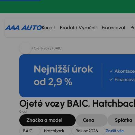
Hledáte:
BAIC
Hatchback
Rok od
2026
Zrušit vše
Koupit
Prodat / Vyměnit
Financovat
P
Ojeté vozy
BAIC
Ojeté vozy BAIC, Hatchbac
0 aut
Značka a model
Cena
Splátka
BAIC
Hatchback
Rok od
2026
Zrušit vše