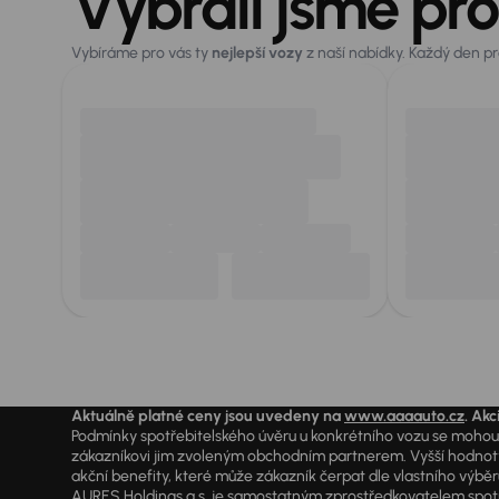
Vybrali jsme pro
Vybíráme pro vás ty
nejlepší vozy
z naší nabídky. Každý den p
Aktuálně platné ceny jsou uvedeny na
www.aaaauto.cz
. Akc
Podmínky spotřebitelského úvěru u konkrétního vozu se mohou l
zákazníkovi jim zvoleným obchodním partnerem. Vyšší hodnoty R
akční benefity, které může zákazník čerpat dle vlastního výběr
AURES Holdings a.s. je samostatným zprostředkovatelem spotřeb