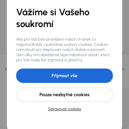
+420
E-mail
*
Vážíme si Vašeho
Přeji si dostávat informace o atraktivních slevových
soukromí
nabídkách
Odeslat poptávku
Aby pro Vás bylo prohlížení našich stránek co
AURES Holdings a.s., se sídlem Dopraváků 874/15, Čimice, 184 00 Praha 8 bude
uchovávat a zpracovávat vaše osobní údaje v souladu se zásadami ochrany a
nejpohodlnější, využíváme soubory cookies. Cookies
zpracování
osobních údajů
.
nám slouží pro zlepšování našich služeb a zároveň
Vám díky nim dokážeme lépe nabídnout obsah, který
Vybrali jsme pro vás
pro Vás může být zajímavý a užitečný.
Vybíráme pro vás ty
nejlepší vozy
z naší nabídky. Každý den pro vás
vykoupíme až 400 vozů
.
Přijmout vše
Pouze nezbytné cookies
Spravovat cookies