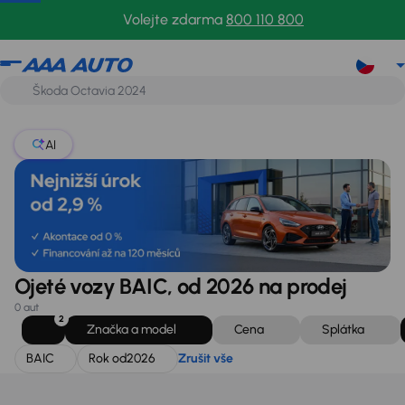
BAIC
Rok od
2026
Zrušit vše
Volejte zdarma
800 110 800
AI
Ojeté vozy BAIC, od 2026 na prodej
0 aut
2
Značka a model
Cena
Splátka
BAIC
Rok od
2026
Zrušit vše