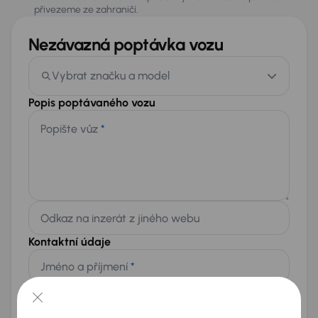
přivezeme ze zahraničí.
Nezávazná poptávka vozu
Vybrat značku a model
Popis poptávaného vozu
Popište vůz
*
Odkaz na inzerát z jiného webu
Kontaktní údaje
Jméno a příjmení
*
Telefon
*