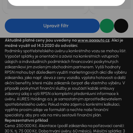
Upravit filtr
Aktuálně platné ceny jsou uvedeny na
www.aaaauto.cz
. Akci je
možné využít od 14.3.2020 do odvolání.
Podmínky spotřebitelského úvěru u konkrétního vozu se mohou lišit.
Výpočet splátky je orientační a závisí na konkrétních vstupních
údajích a individuálních podmínkách financování poskytnutých
zákazníkovi jim zvoleným obchodním partnerem. Vyšší hodnoty
RPSN mohou být důsledkem využití marketingových akcí dle výběru
zákazníka, jako např. sleva z ceny vozidla, výplata hotovosti a další
akční benefity, které může zákazník čerpat dle vlastního výběru. V
případě poskytnutí finanční služby je součástí každé smlouvy
zákonný údaj o výši RPSN a kompletní předsmluvní informace k
úvěru. AURES Holdings a.s. je samostatným zprostředkovatelem
spotřebitelského úvěru. Pokud máte zájem o konkrétní kalkulaci,
vyplňte prosím údaje ve formuláři a nechte naše finanční
specialisty, aby pro vás na míru sestavili finanční plán.
Reprezentativní příklad
Cena: 250 000 Kč, Akontace (podíl zákazníka na pořizovací ceně):
30 %, tj. 75 000 Kč, Doba trvání úvěru: 60 měsíců, Měsíční splátka: 3