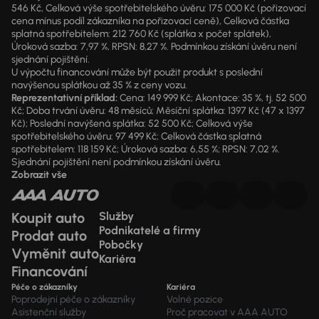
546 Kč, Celková výše spotřebitelského úvěru: 175 000 Kč (pořizovací
cena mínus podíl zákazníka na pořizovací ceně), Celková částka
splatná spotřebitelem: 212 760 Kč (splátka x počet splátek),
Úroková sazba: 7,97 %, RPSN: 8,27 %. Podmínkou získání úvěru není
sjednání pojištění.
U výpočtu financování může být použit produkt s poslední
navýšenou splátkou až 35 % z ceny vozu.
Reprezentativní příklad:
Cena: 149 999 Kč; Akontace: 35 %, tj. 52 500
Kč; Doba trvání úvěru: 48 měsíců; Měsíční splátka: 1397 Kč (47 x 1397
Kč); Poslední navýšená splátka: 52 500 Kč; Celková výše
spotřebitelského úvěru: 97 499 Kč; Celková částka splatná
spotřebitelem: 118 159 Kč; Úroková sazba: 6,55 %; RPSN: 7,02 %.
Sjednání pojištění není podmínkou získání úvěru.
Zobrazit vše
Koupit auto
Služby
Podnikatelé a firmy
Prodat auto
Pobočky
Vyměnit auto
Kariéra
Financování
Péče o zákazníky
Kariéra
Poprodejní péče o zákazníky
Volné pozice
Asistenční služby
Proč pracovat v AAA AUTO