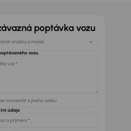
závazná poptávka vozu
ybrat značku a model
 poptávaného vozu
šte vůz
*
z na inzerát z jiného webu
tní údaje
no a příjmení
*