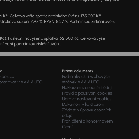
46 Kč, Celková výše spotřebitelského úvěru: 175 000 Kč
 Úroková sazba: 7,97 %, RPSN: 8,27 %. Podmínkou získání úvěru
7 Kč); Poslední navýšená splátka: 52 500 Kč; Celková výše
ění není podmínkou získání úvěru.
ra
Právní dokumenty
é pozice
Podmínky užití webových
 pracovat v AAA AUTO
stránek AAA AUTO
Nakládání s osobními údaji
Pravidla používání cookies
Upravit nastavení cookies
Dokumenty ke stažení
Žádost o úpravu osobních
údajů
Prohlášení o koncernovém
řízení