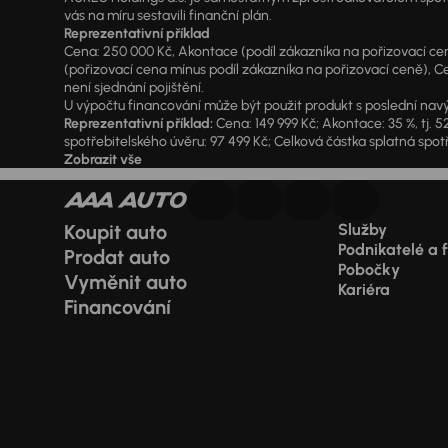
vás na míru sestavili finanční plán.
Reprezentativní příklad
Cena: 250 000 Kč, Akontace (podíl zákazníka na pořizovací ceně)
(pořizovací cena mínus podíl zákazníka na pořizovací ceně), Ce
není sjednání pojištění.
U výpočtu financování může být použit produkt s poslední navý
Reprezentativní příklad:
Cena: 149 999 Kč; Akontace: 35 %, tj. 5
spotřebitelského úvěru: 97 499 Kč; Celková částka splatná spotř
Zobrazit vše
Koupit auto
Služby
Podnikatelé a 
Prodat auto
Pobočky
Vyměnit auto
Kariéra
Financování