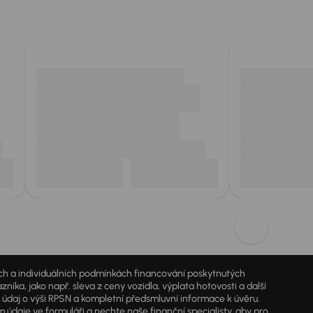
jích a individuálních podmínkách financování poskytnutých
a, jako např. sleva z ceny vozidla, výplata hotovosti a další
ý údaj o výši RPSN a kompletní předsmluvní informace k úvěru.
údaje ve formuláři a nechte naše finanční specialisty, aby pro