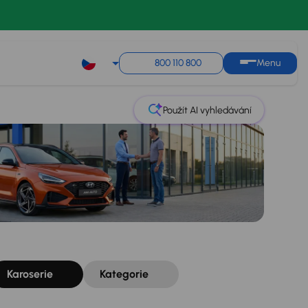
Řazení
Uložit hledání
800 110 800
Menu
Použít AI vyhledávání
Karoserie
Kategorie