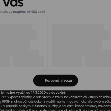
 vás
ro vás
vykoupíme až 400 vozů
.
Porovnání vozů
i je možné využít od 14.3.2020 do odvolání.
išit. Výpočet splátky je orientační a závisí na konkrétních vstupních úda
PSN mohou být důsledkem využití marketingových akcí dle výběru zákazník
u. V případě poskytnutí finanční služby je součástí každé smlouvy zákonn
itelského úvěru. Pokud máte zájem o konkrétní kalkulaci, vyplňte prosím 