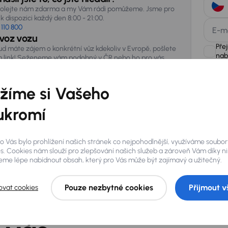
olejte nám zdarma a my Vám rádi pomůžeme. Jsme pro
k dispozici každý den 8:00 - 21:00.
 110 800
E-m
voz vozu
Pře
ud máte zájem o konkrétní vůz kdekoliv v Evropě, pošlete
nab
 link! Seženeme vám podobný v ČR nebo ho pro vás
vezeme ze zahraničí.
žíme si Vašeho
AURES Hold
uchovávat 
zpracován
ukromí
o Vás bylo prohlížení našich stránek co nejpohodlnější, využíváme soubor
s. Cookies nám slouží pro zlepšování našich služeb a zároveň Vám díky n
me lépe nabídnout obsah, který pro Vás může být zajímavý a užitečný.
Pouze nezbytné cookies
Přijmout v
ovat cookies