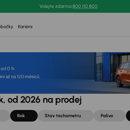
Volejte zdarma
800 110 800
obočky
Kariéra
, od 2026 na prodej
Rok
Stav tachometru
Palivo