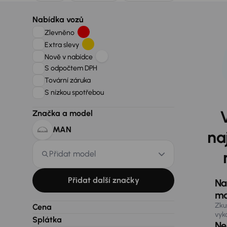
Nabídka vozů
Zlevněno
Extra slevy
Nově v nabídce
S odpočtem DPH
Tovární záruka
S nízkou spotřebou
Značka a model
MAN
na
Přidat model
Přidat další značky
Na
ma
Zku
Cena
vyk
Splátka
Nen