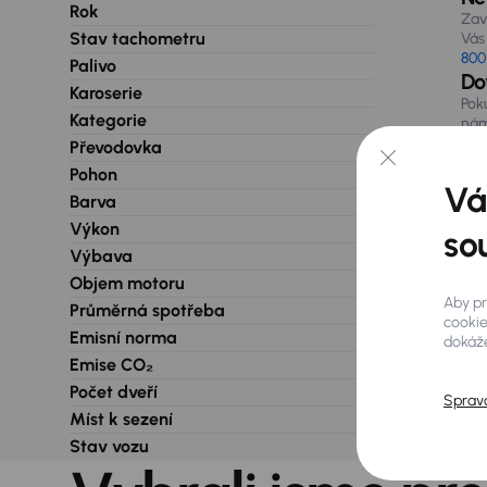
Rok
Zav
Stav tachometru
Vás 
800
Palivo
Do
Karoserie
Pok
Kategorie
nám
při
Převodovka
Pohon
Vá
Barva
Výkon
so
Výbava
Objem motoru
Aby pr
Průměrná spotřeba
cookie
Emisní norma
dokáže
Emise CO₂
Počet dveří
Sprav
Míst k sezení
Stav vozu