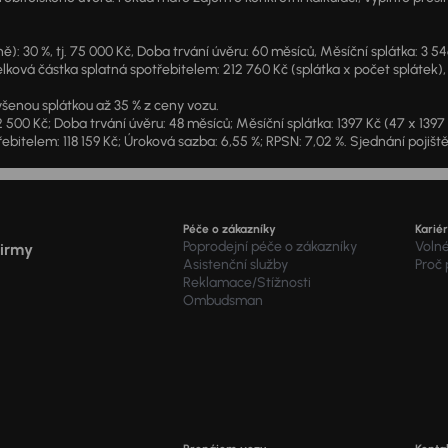
: 30 %, tj. 75 000 Kč, Doba trvání úvěru: 60 měsíců, Měsíční splátka: 3 5
lková částka splatná spotřebitelem: 212 760 Kč (splátka x počet splátek),
šenou splátkou až 35 % z ceny vozu.
2 500 Kč; Doba trvání úvěru: 48 měsíců; Měsíční splátka: 1397 Kč (47 x 139
ebitelem: 118 159 Kč; Úroková sazba: 6,55 %; RPSN: 7,02 %. Sjednání pojišt
Péče o zákazníky
Karié
Poprodejní péče o zákazníky
Voln
firmy
Asistenční služby
Proč
Reklamace/Stížnosti
Ombudsman