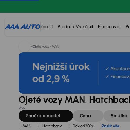
Hledáte:
MAN
Hatchback
Rok od
2026
Zrušit vše
Koupit
Prodat / Vyměnit
Financovat
P
Ojeté vozy
MAN
Ojeté vozy MAN, Hatchback
0 aut
Značka a model
Cena
Splátka
MAN
Hatchback
Rok od
2026
Zrušit vše