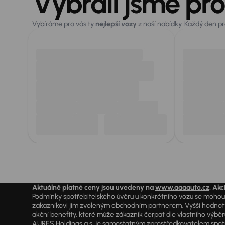
Vybrali jsme pro
Vybíráme pro vás ty
nejlepší vozy
z naší nabídky. Každý den p
Aktuálně platné ceny jsou uvedeny na
www.aaaauto.cz
. Akc
Podmínky spotřebitelského úvěru u konkrétního vozu se mohou l
zákazníkovi jim zvoleným obchodním partnerem. Vyšší hodnoty R
akční benefity, které může zákazník čerpat dle vlastního výběr
AURES Holdings a.s. je samostatným zprostředkovatelem spotřeb