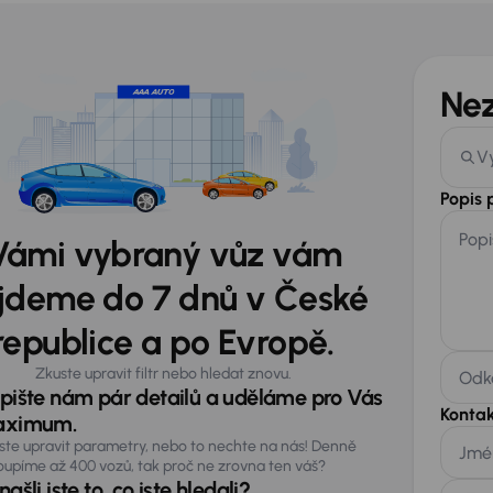
Ne
V
Popis
Popi
Vámi vybraný vůz vám
jdeme do 7 dnů v České
republice a po Evropě.
Zkuste upravit filtr nebo hledat znovu.
Odka
pište nám pár detailů a uděláme pro Vás
Kontak
ximum.
ste upravit parametry, nebo to nechte na nás! Denně
Jmé
oupíme až 400 vozů, tak proč ne zrovna ten váš?
ašli jste to, co jste hledali?