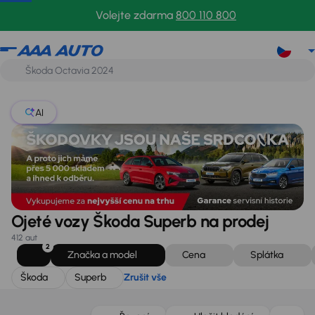
Škoda
Superb
Zrušit vše
Volejte zdarma
800 110 800
AI
Ojeté vozy Škoda Superb na prodej
412 aut
2
Značka a model
Cena
Splátka
Škoda
Superb
Zrušit vše
Možnost odpočtu DPH