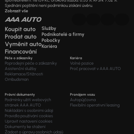
spotřebitelem: 118 159 Kč; Úroková sazba: 6,55 %; RPSN: 7,02 %.
Sjednání pojištění není podmínkou získání úvěru.
Zobrazit vše
Koupit auto
Služby
Podnikatelé a firmy
Prodat auto
Pobočky
Vyměnit auto
Kariéra
Financování
Péče o zákazníky
Kariéra
Poprodejní péče o zákazníky
Volné pozice
Asistenční služby
Proč pracovat v AAA AUTO
Reklamace/Stížnosti
Ombudsman
Právní dokumenty
Pronájem vozu
Podmínky užití webových
Autopůjčovna
stránek AAA AUTO
Flexibilní operativní leasing
Nakládání s osobními údaji
Pravidla používání cookies
Upravit nastavení cookies
Dokumenty ke stažení
Žádost o úpravu osobních údajů