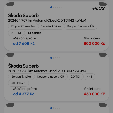
Škoda Superb
2024
24 707 km
Automat
Diesel
2.0 TDI
142 kW
4x4
Po prvním majiteli
Servisní knížka
Koupeno nové v ČR
2.0 TDI
+3 dalších
Měsíční splátka
Akční cena
od 7 608 Kč
800 000 Kč
Možnost odpočtu DPH
Škoda Superb
2020
154 541 km
Automat
Diesel
2.0 TDI
147 kW
4x4
Servisní knížka
Koupeno nové v ČR
2.0 TDI
4x4
+11 dalších
Měsíční splátka
Akční cena
od 4 377 Kč
460 000 Kč
Možnost odpočtu DPH