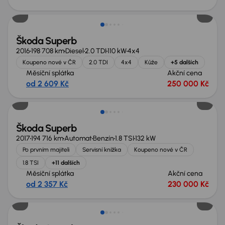
Zlevněno o 20 000 Kč
Škoda Superb
2016
198 708 km
Diesel
2.0 TDI
110 kW
4x4
Koupeno nové v ČR
2.0 TDI
4x4
Kůže
+5 dalších
Měsíční splátka
Akční cena
od 2 609 Kč
250 000 Kč
Škoda Superb
2017
194 716 km
Automat
Benzín
1.8 TSI
132 kW
Po prvním majiteli
Servisní knížka
Koupeno nové v ČR
1.8 TSI
+11 dalších
Měsíční splátka
Akční cena
od 2 357 Kč
230 000 Kč