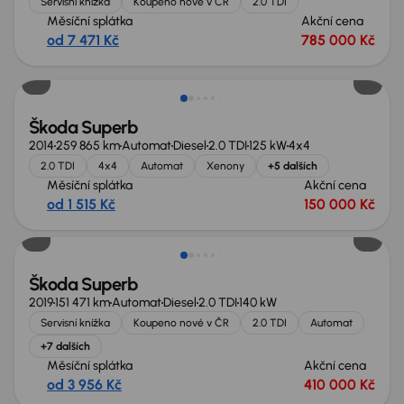
Servisní knížka
Koupeno nové v ČR
2.0 TDI
Měsíční splátka
Akční cena
od 7 471 Kč
785 000 Kč
Zlevněno o 20 000 Kč
Škoda Superb
2014
259 865 km
Automat
Diesel
2.0 TDI
125 kW
4x4
2.0 TDI
4x4
Automat
Xenony
+5 dalších
Měsíční splátka
Akční cena
od 1 515 Kč
150 000 Kč
Škoda Superb
2019
151 471 km
Automat
Diesel
2.0 TDI
140 kW
Servisní knížka
Koupeno nové v ČR
2.0 TDI
Automat
+7 dalších
Měsíční splátka
Akční cena
od 3 956 Kč
410 000 Kč
Možnost odpočtu DPH