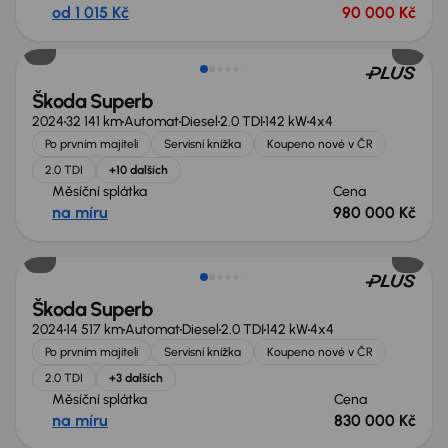
od 1 015 Kč
90 000 Kč
Zlevněno o 100 000 Kč
Škoda Superb
2024
32 141 km
Automat
Diesel
2.0 TDI
142 kW
4x4
Po prvním majiteli
Servisní knížka
Koupeno nové v ČR
2.0 TDI
+10 dalších
Měsíční splátka
Cena
na míru
980 000 Kč
Zlevněno o 100 000 Kč
Škoda Superb
2024
14 517 km
Automat
Diesel
2.0 TDI
142 kW
4x4
Po prvním majiteli
Servisní knížka
Koupeno nové v ČR
2.0 TDI
+3 dalších
Měsíční splátka
Cena
na míru
830 000 Kč
Zlevněno o 100 000 Kč