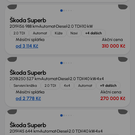
Škoda Superb
2019
156 988 km
Automat
Diesel
2.0 TDI
110 kW
2.0 TDI
Automat
Kůže
Navi
+4 dalších
Měsíční splátka
Akční cena
od 3 114 Kč
310 000 Kč
Škoda Superb
2018
250 527 km
Automat
Diesel
2.0 TDI
140 kW
4x4
Servisní knížka
2.0 TDI
4x4
Automat
+9 dalších
Měsíční splátka
Akční cena
od 2 778 Kč
270 000 Kč
Zlevněno o 15 000 Kč
Škoda Superb
2019
145 644 km
Automat
Diesel
2.0 TDI
140 kW
4x4