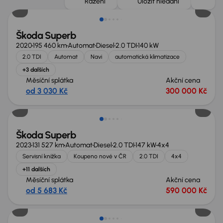
Řazení
Uložit hledání
Škoda Superb
2020
195 460 km
Automat
Diesel
2.0 TDI
140 kW
2.0 TDI
Automat
Navi
automatická klimatizace
+3 dalších
Měsíční splátka
Akční cena
od 3 030 Kč
300 000 Kč
Zlevněno o 10 000 Kč
Škoda Superb
2023
131 527 km
Automat
Diesel
2.0 TDI
147 kW
4x4
Servisní knížka
Koupeno nové v ČR
2.0 TDI
4x4
+11 dalších
Měsíční splátka
Akční cena
od 5 683 Kč
590 000 Kč
Nově v nabídce