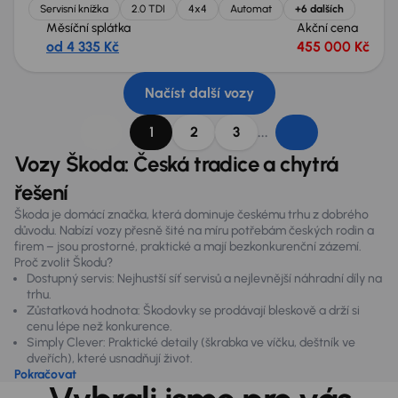
Servisní knížka
2.0 TDI
4x4
Automat
+6 dalších
Měsíční splátka
Akční cena
od 4 335 Kč
455 000 Kč
Načíst další vozy
...
1
2
3
Vozy Škoda: Česká tradice a chytrá
řešení
Škoda je domácí značka, která dominuje českému trhu z dobrého
důvodu. Nabízí vozy přesně šité na míru potřebám českých rodin a
firem – jsou prostorné, praktické a mají bezkonkurenční zázemí.
Proč zvolit Škodu?
Dostupný servis: Nejhustší síť servisů a nejlevnější náhradní díly na
trhu.
Zůstatková hodnota: Škodovky se prodávají bleskově a drží si
cenu lépe než konkurence.
Simply Clever: Praktické detaily (škrabka ve víčku, deštník ve
dveřích), které usnadňují život.
Pokračovat