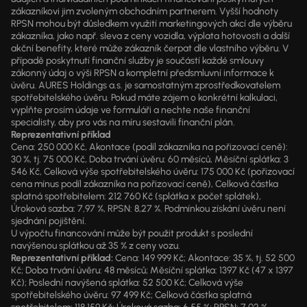
zákazníkovi jim zvoleným obchodním partnerem. Vyšší hodnoty
RPSN mohou být důsledkem využití marketingových akcí dle výběru
zákazníka, jako např. sleva z ceny vozidla, výplata hotovosti a další
akční benefity, které může zákazník čerpat dle vlastního výběru. V
případě poskytnutí finanční služby je součástí každé smlouvy
zákonný údaj o výši RPSN a kompletní předsmluvní informace k
úvěru. AURES Holdings a.s. je samostatným zprostředkovatelem
spotřebitelského úvěru. Pokud máte zájem o konkrétní kalkulaci,
vyplňte prosím údaje ve formuláři a nechte naše finanční
specialisty, aby pro vás na míru sestavili finanční plán.
Reprezentativní příklad
Cena: 250 000 Kč, Akontace (podíl zákazníka na pořizovací ceně):
30 %, tj. 75 000 Kč, Doba trvání úvěru: 60 měsíců, Měsíční splátka: 3
546 Kč, Celková výše spotřebitelského úvěru: 175 000 Kč (pořizovací
cena mínus podíl zákazníka na pořizovací ceně), Celková částka
splatná spotřebitelem: 212 760 Kč (splátka x počet splátek),
Úroková sazba: 7,97 %, RPSN: 8,27 %. Podmínkou získání úvěru není
sjednání pojištění.
U výpočtu financování může být použit produkt s poslední
navýšenou splátkou až 35 % z ceny vozu.
Reprezentativní příklad:
Cena: 149 999 Kč; Akontace: 35 %, tj. 52 500
Kč; Doba trvání úvěru: 48 měsíců; Měsíční splátka: 1397 Kč (47 x 1397
Kč); Poslední navýšená splátka: 52 500 Kč; Celková výše
spotřebitelského úvěru: 97 499 Kč; Celková částka splatná