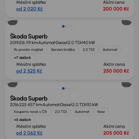
Měsíční splátka
Akční cena
od 2 020 Kč
200 000 Kč
Možnost odpočtu DPH
Škoda Superb
2019
216 119 km
Automat
Diesel
2.0 TDI
140 kW
Po prvním majiteli
Servisní knížka
2.0 TDI
Automat
+7 dalších
Měsíční splátka
Akční cena
od 2 525 Kč
250 000 Kč
Škoda Superb
2016
225 457 km
Automat
Diesel
2.0 TDI
110 kW
Koupeno nové v ČR
2.0 TDI
Automat
Navi
+5 dalších
Měsíční splátka
Akční cena
od 2 062 Kč
205 000 Kč