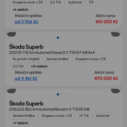
Koupeno nové v ČR
2.0 TDI
Automat
ČR
+6 dalších
Měsíční splátka
Akční cena
od 3 956 Kč
410 000 Kč
Nově v nabídce
Škoda Superb
2021
93 730 km
Automat
Diesel
2.0 TDI
147 kW
4x4
Po prvním majiteli
Servisní knížka
Koupeno nové v ČR
2.0 TDI
+10 dalších
Měsíční splátka
Akční cena
od 4 461 Kč
470 000 Kč
Škoda Superb
2016
222 856 km
Automat
Benzín
1.4 TSI
110 kW
Servisní knížka
Koupeno nové v ČR
1.4 TSI
Automat
+7 dalších