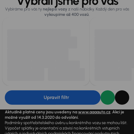
Vybrali jsme pro vás
Vybíráme pro vás ty
nejlepší vozy
z naší nabídky. Každý den pro vás
vykoupíme až 400 vozů
.
Upravit filtr
Aktuálně platné ceny jsou uvedeny na
www.aaaauto.cz
. Akci je
možné využít od 14.3.2020 do odvolání.
Podmínky spotřebitelského úvěru u konkrétního vozu se mohou lišit.
Výpočet splátky je orientační a závisí na konkrétních vstupních
údajích a individuálních podmínkách financování poskytnutých