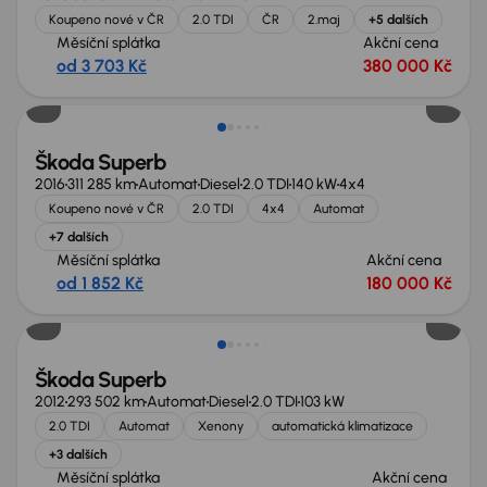
Koupeno nové v ČR
2.0 TDI
ČR
2.maj
+5 dalších
Měsíční splátka
Akční cena
od 3 703 Kč
380 000 Kč
Škoda Superb
2016
311 285 km
Automat
Diesel
2.0 TDI
140 kW
4x4
Koupeno nové v ČR
2.0 TDI
4x4
Automat
+7 dalších
Měsíční splátka
Akční cena
od 1 852 Kč
180 000 Kč
Nově v nabídce
Škoda Superb
2012
293 502 km
Automat
Diesel
2.0 TDI
103 kW
2.0 TDI
Automat
Xenony
automatická klimatizace
+3 dalších
Měsíční splátka
Akční cena