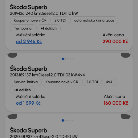
Škoda Superb
2019
136 240 km
Diesel
2.0 TDI
110 kW
Koupeno nové v ČR
2.0 TDI
automatická klimatizace
Tempomat
+1 dalších
Měsíční splátka
Akční cena
od 2 946 Kč
290 000 Kč
Zlevněno o 30 000 Kč
Škoda Superb
2013
189 137 km
Diesel
2.0 TDI
103 kW
4x4
Servisní knížka
Koupeno nové v ČR
2.0 TDI
4x4
+8 dalších
Měsíční splátka
Akční cena
od 1 599 Kč
160 000 Kč
Možnost odpočtu DPH
Škoda Superb
2020
58 937 km
Diesel
2.0 TDI
110 kW