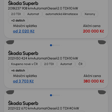
Škoda Superb
2018
237 908 km
Automat
Diesel
2.0 TDI
110 kW
2.0 TDI
Automat
automatická klimatizace
Xenony
+2 dalších
Měsíční splátka
Akční cena
od 2 020 Kč
200 000 Kč
Škoda Superb
2021
150 424 km
Automat
Diesel
2.0 TDI
110 kW
Koupeno nové v ČR
2.0 TDI
Automat
ČR
+6 dalších
Měsíční splátka
Akční cena
od 3 703 Kč
380 000 Kč
Možnost odpočtu DPH
Škoda Superb
2021
122 670 km
Automat
Diesel
2.0 TDI
140 kW