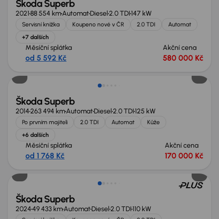
Škoda Superb
2021
88 554 km
Automat
Diesel
2.0 TDI
147 kW
Servisní knížka
Koupeno nové v ČR
2.0 TDI
Automat
+7 dalších
Měsíční splátka
Akční cena
od 5 592 Kč
580 000 Kč
Škoda Superb
2014
263 494 km
Automat
Diesel
2.0 TDI
125 kW
Po prvním majiteli
2.0 TDI
Automat
Kůže
+6 dalších
Měsíční splátka
Akční cena
od 1 768 Kč
170 000 Kč
Zlevněno o 85 000 Kč
Škoda Superb
2024
49 433 km
Automat
Diesel
2.0 TDI
110 kW