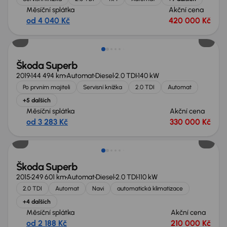
Měsíční splátka
Akční cena
od 4 040 Kč
420 000 Kč
Zlevněno o 50 000 Kč
Škoda Superb
2019
144 494 km
Automat
Diesel
2.0 TDI
140 kW
Po prvním majiteli
Servisní knížka
2.0 TDI
Automat
+5 dalších
Měsíční splátka
Akční cena
od 3 283 Kč
330 000 Kč
Škoda Superb
2015
249 601 km
Automat
Diesel
2.0 TDI
110 kW
2.0 TDI
Automat
Navi
automatická klimatizace
+4 dalších
Měsíční splátka
Akční cena
od 2 188 Kč
210 000 Kč