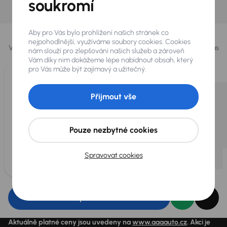
soukromí
Najít podobný vůz
Vybrali jsme pro vás
Aby pro Vás bylo prohlížení našich stránek co
nejpohodlnější, využíváme soubory cookies. Cookies
Vybíráme pro vás ty
nejlepší vozy
z naší nabídky. Každý den pro vás
nám slouží pro zlepšování našich služeb a zároveň
vykoupíme až 400 vozů
.
Vám díky nim dokážeme lépe nabídnout obsah, který
pro Vás může být zajímavý a užitečný.
Přijmout vše
Pouze nezbytné cookies
Spravovat cookies
Upravit filtr
Aktuálně platné ceny jsou uvedeny na
www.aaaauto.cz
. Akci je