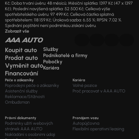
Kč; Doba trvání úvěru: 48 měsíců; Měsíční splátka: 1397 Kč (47 x 1397
Kč); Poslední navýšená splátka: 52 500 Kč; Celková výše
spotřebitelského úvěru: 97 499 Kč; Celková částka splatná
spotřebitelem: 118 159 Kč; Úroková sazba: 6,55 %; RPSN: 7,02 %.
Sjednání pojištění není podmínkou získání úvěru.
Zobrazit vše
Koupit auto
Služby
Podnikatelé a firmy
Prodat auto
Pobočky
Vyměnit auto
Kariéra
Financování
Péče o zákazníky
Kariéra
Poprodejní péče o zákazníky
Volné pozice
Asistenční služby
Proč pracovat v AAA AUTO
Reklamace/Stížnosti
Ombudsman
Právní dokumenty
Pronájem vozu
Podmínky užití webových
Autopůjčovna
stránek AAA AUTO
Flexibilní operativní leasing
Nakládání s osobními údaji