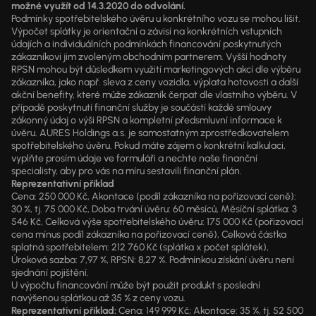
možné využít od 14.3.2020 do odvolání.
Podmínky spotřebitelského úvěru u konkrétního vozu se mohou lišit.
Výpočet splátky je orientační a závisí na konkrétních vstupních
údajích a individuálních podmínkách financování poskytnutých
zákazníkovi jim zvoleným obchodním partnerem. Vyšší hodnoty
RPSN mohou být důsledkem využití marketingových akcí dle výběru
zákazníka, jako např. sleva z ceny vozidla, výplata hotovosti a další
akční benefity, které může zákazník čerpat dle vlastního výběru. V
případě poskytnutí finanční služby je součástí každé smlouvy
zákonný údaj o výši RPSN a kompletní předsmluvní informace k
úvěru. AURES Holdings a.s. je samostatným zprostředkovatelem
spotřebitelského úvěru. Pokud máte zájem o konkrétní kalkulaci,
vyplňte prosím údaje ve formuláři a nechte naše finanční
specialisty, aby pro vás na míru sestavili finanční plán.
Reprezentativní příklad
Cena: 250 000 Kč, Akontace (podíl zákazníka na pořizovací ceně):
30 %, tj. 75 000 Kč, Doba trvání úvěru: 60 měsíců, Měsíční splátka: 3
546 Kč, Celková výše spotřebitelského úvěru: 175 000 Kč (pořizovací
cena mínus podíl zákazníka na pořizovací ceně), Celková částka
splatná spotřebitelem: 212 760 Kč (splátka x počet splátek),
Úroková sazba: 7,97 %, RPSN: 8,27 %. Podmínkou získání úvěru není
sjednání pojištění.
U výpočtu financování může být použit produkt s poslední
navýšenou splátkou až 35 % z ceny vozu.
Reprezentativní příklad:
Cena: 149 999 Kč; Akontace: 35 %, tj. 52 500