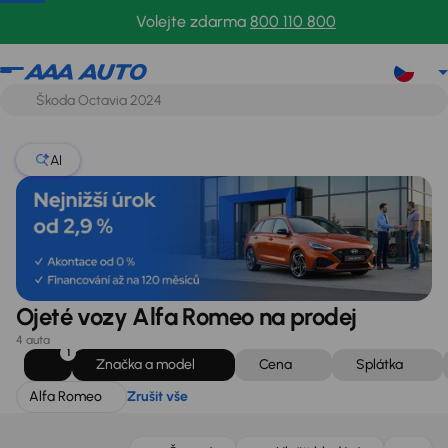
Alfa Romeo
Zrušit vše
Volejte zdarma
800 110 800
AI
Ojeté vozy Alfa Romeo na prodej
4 auta
1
Značka a model
Cena
Splátka
Alfa Romeo
Zrušit vše