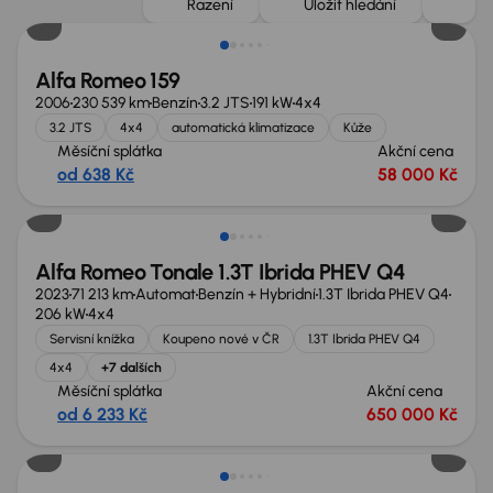
Řazení
Uložit hledání
Alfa Romeo 159
2006
230 539 km
Benzín
3.2 JTS
191 kW
4x4
3.2 JTS
4x4
automatická klimatizace
Kůže
Měsíční splátka
Akční cena
od 638 Kč
58 000 Kč
Možnost odpočtu DPH
Alfa Romeo Tonale 1.3T Ibrida PHEV Q4
2023
71 213 km
Automat
Benzín + Hybridní
1.3T Ibrida PHEV Q4
206 kW
4x4
Servisní knížka
Koupeno nové v ČR
1.3T Ibrida PHEV Q4
4x4
+7 dalších
Měsíční splátka
Akční cena
od 6 233 Kč
650 000 Kč
Zlevněno o 20 000 Kč