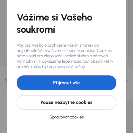
Telefon
*
Vážíme si Vašeho
+420
E-mail
*
Přeji si dostávat informace o atraktivních slevových
soukromí
nabídkách
Odeslat poptávku
Aby pro Vás bylo prohlížení našich stránek co
AURES Holdings a.s., se sídlem Dopraváků 874/15, Čimice, 184 00 Praha 8 bude
nejpohodlnější, využíváme soubory cookies. Cookies
uchovávat a zpracovávat vaše osobní údaje v souladu se zásadami ochrany a
nám slouží pro zlepšování našich služeb a zároveň
zpracování
osobních údajů
.
Vám díky nim dokážeme lépe nabídnout obsah, který
pro Vás může být zajímavý a užitečný.
Vybrali jsme pro vás
Vybíráme pro vás ty
nejlepší vozy
z naší nabídky. Každý den pro vás
Přijmout vše
vykoupíme až 400 vozů
.
Pouze nezbytné cookies
Spravovat cookies