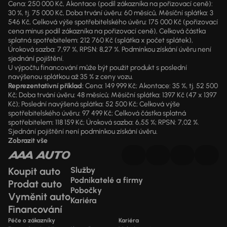
Cena: 250 000 Kč, Akontace (podíl zákazníka na pořizovací ceně):
30 %, tj. 75 000 Kč, Doba trvání úvěru: 60 měsíců, Měsíční splátka: 3
546 Kč, Celková výše spotřebitelského úvěru: 175 000 Kč (pořizovací
cena mínus podíl zákazníka na pořizovací ceně), Celková částka
splatná spotřebitelem: 212 760 Kč (splátka x počet splátek),
Úroková sazba: 7,97 %, RPSN: 8,27 %. Podmínkou získání úvěru není
sjednání pojištění.
U výpočtu financování může být použit produkt s poslední
navýšenou splátkou až 35 % z ceny vozu.
Reprezentativní příklad:
Cena: 149 999 Kč; Akontace: 35 %, tj. 52 500
Kč; Doba trvání úvěru: 48 měsíců; Měsíční splátka: 1397 Kč (47 x 1397
Kč); Poslední navýšená splátka: 52 500 Kč; Celková výše
spotřebitelského úvěru: 97 499 Kč; Celková částka splatná
spotřebitelem: 118 159 Kč; Úroková sazba: 6,55 %; RPSN: 7,02 %.
Sjednání pojištění není podmínkou získání úvěru.
Zobrazit vše
Koupit auto
Služby
Podnikatelé a firmy
Prodat auto
Pobočky
Vyměnit auto
Kariéra
Financování
Péče o zákazníky
Kariéra