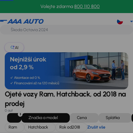
Ram
Hatchback
Rok od
2018
Zrušit vše
Volejte zdarma
800 110 800
AI
Ojeté vozy Ram, Hatchback, od 2018 na
prodej
0 aut
3
Značka a model
Cena
Splátka
Ram
Hatchback
Rok od
2018
Zrušit vše