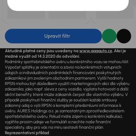
Upravit filtr
Aktuálně platné ceny jsou uvedeny na
www.aaaauto.cz
. Akci je
možné využít od 14.3.2020 do odvolání.
Podmínky spotřebitelského úvěru u konkrétního vozu se mohou lišit.
Výpočet splátky je orientační a závisí na konkrétních vstupních
údajích a individuálních podmínkách financování poskytnutých
zákazníkovi jim zvoleným obchodním partnerem. Vyšší hodnoty
RPSN mohou být důsledkem využití marketingových akcí dle výběru
zákazníka, jako např. sleva z ceny vozidla, výplata hotovosti a další
akční benefity, které může zákazník čerpat dle vlastního výběru. V
případě poskytnutí finanční služby je součástí každé smlouvy
zákonný údaj o výši RPSN a kompletní předsmluvní informace k
úvěru. AURES Holdings a.s. je samostatným zprostředkovatelem
spotřebitelského úvěru. Pokud máte zájem o konkrétní kalkulaci,
vyplňte prosím údaje ve formuláři a nechte naše finanční
specialisty, aby pro vás na míru sestavili finanční plán.
Reprezentativní příklad