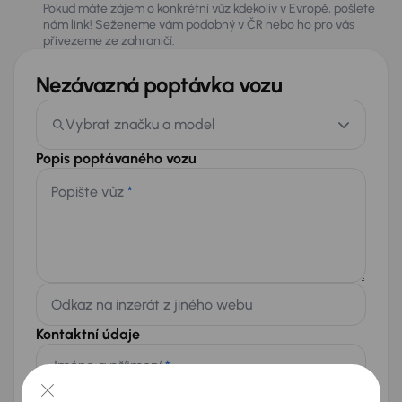
Pokud máte zájem o konkrétní vůz kdekoliv v Evropě, pošlete
nám link! Seženeme vám podobný v ČR nebo ho pro vás
přivezeme ze zahraničí.
Nezávazná poptávka vozu
Vybrat značku a model
Popis poptávaného vozu
Popište vůz
*
Odkaz na inzerát z jiného webu
Kontaktní údaje
Jméno a příjmení
*