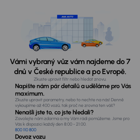
Vámi vybraný vůz vám najdeme do 7
dnů v České republice a po Evropě.
Zkuste upravit filtr nebo hledat znovu.
Napište nám pár detailů a uděláme pro Vás
maximum.
Zkuste upravit parametry, nebo to nechte na nás! Denně
vykoupíme až 400 vozů, tak proč ne zrovna ten váš?
Nenašli jste to, co jste hledali?
Zavolejte nám zdarma a my Vám rádi pomůžeme. Jsme pro
Vás k dispozici každý den 8:00 - 21:00.
800 110 800
Dovoz vozu