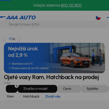
Ram
Hatchback
Zrušit vše
Volejte zdarma
800 110 800
AI
Ojeté vozy Ram, Hatchback na prodej
0 aut
2
Značka a model
Cena
Splátka
Ram
Hatchback
Zrušit vše