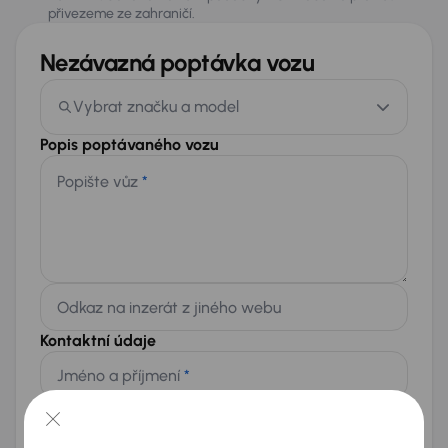
přivezeme ze zahraničí.
Nezávazná poptávka vozu
Vybrat značku a model
Popis poptávaného vozu
Popište vůz
*
Odkaz na inzerát z jiného webu
Kontaktní údaje
Jméno a příjmení
*
Telefon
*