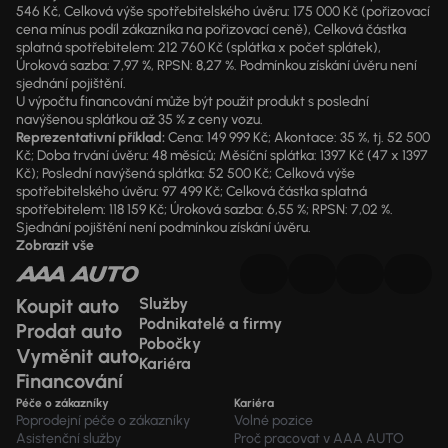
546 Kč, Celková výše spotřebitelského úvěru: 175 000 Kč (pořizovací
cena mínus podíl zákazníka na pořizovací ceně), Celková částka
splatná spotřebitelem: 212 760 Kč (splátka x počet splátek),
Úroková sazba: 7,97 %, RPSN: 8,27 %. Podmínkou získání úvěru není
sjednání pojištění.
U výpočtu financování může být použit produkt s poslední
navýšenou splátkou až 35 % z ceny vozu.
Reprezentativní příklad:
Cena: 149 999 Kč; Akontace: 35 %, tj. 52 500
Kč; Doba trvání úvěru: 48 měsíců; Měsíční splátka: 1397 Kč (47 x 1397
Kč); Poslední navýšená splátka: 52 500 Kč; Celková výše
spotřebitelského úvěru: 97 499 Kč; Celková částka splatná
spotřebitelem: 118 159 Kč; Úroková sazba: 6,55 %; RPSN: 7,02 %.
Sjednání pojištění není podmínkou získání úvěru.
Zobrazit vše
Koupit auto
Služby
Podnikatelé a firmy
Prodat auto
Pobočky
Vyměnit auto
Kariéra
Financování
Péče o zákazníky
Kariéra
Poprodejní péče o zákazníky
Volné pozice
Asistenční služby
Proč pracovat v AAA AUTO