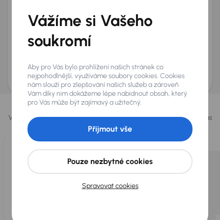
+420
E-mail
*
Vážíme si Vašeho
Přeji si dostávat informace o atraktivních slevových
soukromí
nabídkách
Odeslat poptávku
Aby pro Vás bylo prohlížení našich stránek co
AURES Holdings a.s., se sídlem Dopraváků 874/15, Čimice, 184 00 Praha 8 bude
uchovávat a zpracovávat vaše osobní údaje v souladu se zásadami ochrany a
nejpohodlnější, využíváme soubory cookies. Cookies
zpracování
osobních údajů
.
nám slouží pro zlepšování našich služeb a zároveň
Vám díky nim dokážeme lépe nabídnout obsah, který
Vybrali jsme pro vás
pro Vás může být zajímavý a užitečný.
Vybíráme pro vás ty
nejlepší vozy
z naší nabídky. Každý den pro vás
vykoupíme až 400 vozů
.
Přijmout vše
Pouze nezbytné cookies
Spravovat cookies