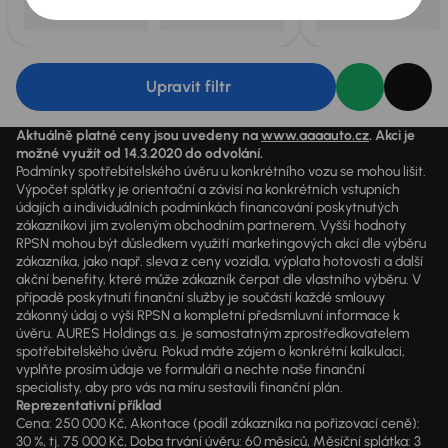
Upravit filtr
Aktuálně platné ceny jsou uvedeny na
www.aaaauto.cz
. Akci je
možné využít od 14.3.2020 do odvolání.
Podmínky spotřebitelského úvěru u konkrétního vozu se mohou lišit.
Výpočet splátky je orientační a závisí na konkrétních vstupních
údajích a individuálních podmínkách financování poskytnutých
zákazníkovi jim zvoleným obchodním partnerem. Vyšší hodnoty
RPSN mohou být důsledkem využití marketingových akcí dle výběru
zákazníka, jako např. sleva z ceny vozidla, výplata hotovosti a další
akční benefity, které může zákazník čerpat dle vlastního výběru. V
případě poskytnutí finanční služby je součástí každé smlouvy
zákonný údaj o výši RPSN a kompletní předsmluvní informace k
úvěru. AURES Holdings a.s. je samostatným zprostředkovatelem
spotřebitelského úvěru. Pokud máte zájem o konkrétní kalkulaci,
vyplňte prosím údaje ve formuláři a nechte naše finanční
specialisty, aby pro vás na míru sestavili finanční plán.
Reprezentativní příklad
Cena: 250 000 Kč, Akontace (podíl zákazníka na pořizovací ceně):
30 %, tj. 75 000 Kč, Doba trvání úvěru: 60 měsíců, Měsíční splátka: 3