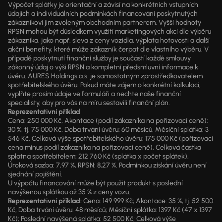
Výpočet splátky je orientační a závisí na konkrétních vstupních
údajích a individuálních podmínkách financování poskytnutých
zákazníkovi jim zvoleným obchodním partnerem. Vyšší hodnoty
RPSN mohou být důsledkem využití marketingových akcí dle výběru
zákazníka, jako např. sleva z ceny vozidla, výplata hotovosti a další
akční benefity, které může zákazník čerpat dle vlastního výběru. V
případě poskytnutí finanční služby je součástí každé smlouvy
zákonný údaj o výši RPSN a kompletní předsmluvní informace k
úvěru. AURES Holdings a.s. je samostatným zprostředkovatelem
spotřebitelského úvěru. Pokud máte zájem o konkrétní kalkulaci,
vyplňte prosím údaje ve formuláři a nechte naše finanční
specialisty, aby pro vás na míru sestavili finanční plán.
Reprezentativní příklad
Cena: 250 000 Kč, Akontace (podíl zákazníka na pořizovací ceně):
30 %, tj. 75 000 Kč, Doba trvání úvěru: 60 měsíců, Měsíční splátka: 3
546 Kč, Celková výše spotřebitelského úvěru: 175 000 Kč (pořizovací
cena mínus podíl zákazníka na pořizovací ceně), Celková částka
splatná spotřebitelem: 212 760 Kč (splátka x počet splátek),
Úroková sazba: 7,97 %, RPSN: 8,27 %. Podmínkou získání úvěru není
sjednání pojištění.
U výpočtu financování může být použit produkt s poslední
navýšenou splátkou až 35 % z ceny vozu.
Reprezentativní příklad:
Cena: 149 999 Kč; Akontace: 35 %, tj. 52 500
Kč; Doba trvání úvěru: 48 měsíců; Měsíční splátka: 1397 Kč (47 x 1397
Kč); Poslední navýšená splátka: 52 500 Kč; Celková výše