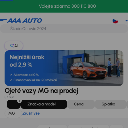
MG
Zrušit vše
Volejte zdarma
800 110 800
AI
Ojeté vozy MG na prodej
87 aut
1
Značka a model
Cena
Splátka
MG
Zrušit vše
Nově v nabídce