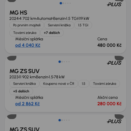
MG HS
2024
4 702 km
Automat
Benzín
1.5 TGI
119 kW
Po prvním majiteli
Servisní knížka
1.5 TGI
Tovární záruka
+7 dalších
Měsíční splátka
Cena
od 4 040 Kč
480 000 Kč
MG ZS SUV
2023
11 902 km
Benzín
1.5
78 kW
Servisní knížka
Koupeno nové v ČR
1.5
Tovární záruka
+5 dalších
Měsíční splátka
Akční cena
od 2 862 Kč
280 000 Kč
Možnost odpočtu DPH
MG ZS SUV