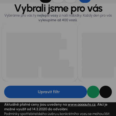
Vybrali jsme pro vás
Vybíráme pro vás ty
nejlepší vozy
z naší nabídky. Každý den pro vás
vykoupíme až 400 vozů
.
Upravit filtr
Aktuálně platné ceny jsou uvedeny na
www.aaaauto.cz
. Akci je
možné využít od 14.3.2020 do odvolání.
Podmínky spotřebitelského úvěru u konkrétního vozu se mohou lišit.