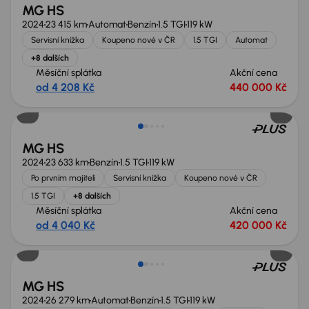
MG HS
2024
23 415 km
Automat
Benzín
1.5 TGI
119 kW
Servisní knížka
Koupeno nové v ČR
1.5 TGI
Automat
+8 dalších
Měsíční splátka
Akční cena
od 4 208 Kč
440 000 Kč
Zlevněno o 20 000 Kč
MG HS
2024
23 633 km
Benzín
1.5 TGI
119 kW
Po prvním majiteli
Servisní knížka
Koupeno nové v ČR
1.5 TGI
+8 dalších
Měsíční splátka
Akční cena
od 4 040 Kč
420 000 Kč
Extra sleva 25 500 Kč
MG HS
2024
26 279 km
Automat
Benzín
1.5 TGI
119 kW