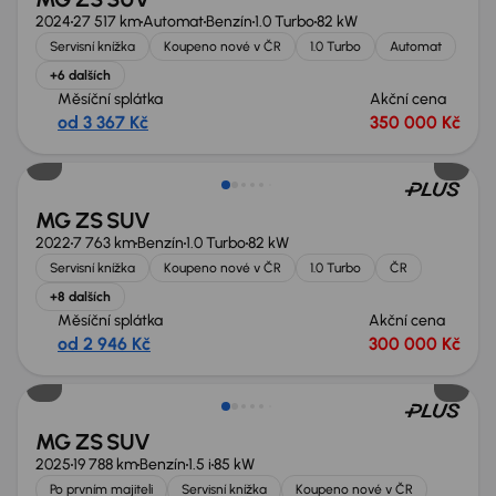
2024
27 517 km
Automat
Benzín
1.0 Turbo
82 kW
Servisní knížka
Koupeno nové v ČR
1.0 Turbo
Automat
+6 dalších
Měsíční splátka
Akční cena
od 3 367 Kč
350 000 Kč
MG ZS SUV
2022
7 763 km
Benzín
1.0 Turbo
82 kW
Servisní knížka
Koupeno nové v ČR
1.0 Turbo
ČR
+8 dalších
Měsíční splátka
Akční cena
od 2 946 Kč
300 000 Kč
Možnost odpočtu DPH
MG ZS SUV
2025
19 788 km
Benzín
1.5 i
85 kW
Po prvním majiteli
Servisní knížka
Koupeno nové v ČR