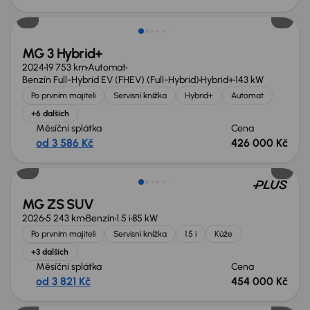
Možnost odpočtu DPH
MG 3 Hybrid+
2024
19 753 km
Automat
Benzín Full-Hybrid EV (FHEV) (Full-Hybrid)
Hybrid+
143 kW
Po prvním majiteli
Servisní knížka
Hybrid+
Automat
+6 dalších
Měsíční splátka
Cena
od 3 586 Kč
426 000 Kč
Možnost odpočtu DPH
MG ZS SUV
2026
5 243 km
Benzín
1.5 i
85 kW
Po prvním majiteli
Servisní knížka
1.5 i
Kůže
+3 dalších
Měsíční splátka
Cena
od 3 821 Kč
454 000 Kč
Zlevněno o 30 000 Kč