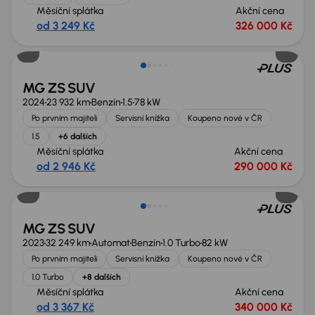
Měsíční splátka
Akční cena
od 3 249 Kč
326 000 Kč
MG ZS SUV
2024
23 932 km
Benzín
1.5
78 kW
Po prvním majiteli
Servisní knížka
Koupeno nové v ČR
1.5
+6 dalších
Měsíční splátka
Akční cena
od 2 946 Kč
290 000 Kč
MG ZS SUV
2023
32 249 km
Automat
Benzín
1.0 Turbo
82 kW
Po prvním majiteli
Servisní knížka
Koupeno nové v ČR
1.0 Turbo
+8 dalších
Měsíční splátka
Akční cena
od 3 367 Kč
340 000 Kč