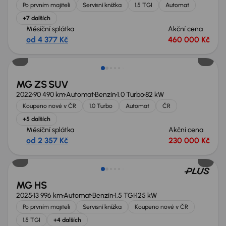
Po prvním majiteli
Servisní knížka
1.5 TGI
Automat
+7 dalších
Měsíční splátka
Akční cena
od 4 377 Kč
460 000 Kč
MG ZS SUV
2022
90 490 km
Automat
Benzín
1.0 Turbo
82 kW
Koupeno nové v ČR
1.0 Turbo
Automat
ČR
+5 dalších
Měsíční splátka
Akční cena
od 2 357 Kč
230 000 Kč
Zlevněno o 20 000 Kč
MG HS
2025
13 996 km
Automat
Benzín
1.5 TGI
125 kW
Po prvním majiteli
Servisní knížka
Koupeno nové v ČR
1.5 TGI
+4 dalších