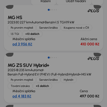
Řazení
Uložit hledání
MG HS
2023
30 227 km
Automat
Benzín
1.5 TGI
119 kW
Po prvním majiteli
Servisní knížka
Koupeno nové v ČR
1.5 TGI
+10 dalších
Měsíční splátka
Akční cena
od 3 956 Kč
410 000 Kč
MG ZS SUV Hybrid+
2025
18 235 km
Automat
Benzín Full-Hybrid EV (FHEV) (Full-Hybrid)
Hybrid+
145 kW
Po prvním majiteli
Servisní knížka
Hybrid+
Tovární záruka
+5 dalších
Měsíční splátka
Cena
od 4 183 Kč
497 000 Kč