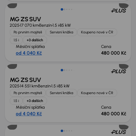
MG ZS SUV
2025
17 070 km
Benzín
1.5 i
85 kW
Po prvním majiteli
Servisní knížka
Koupeno nové v ČR
1.5 i
+3 dalších
Měsíční splátka
Cena
od 4 040 Kč
480 000 Kč
Možnost odpočtu DPH
MG ZS SUV
2025
14 551 km
Benzín
1.5 i
85 kW
Po prvním majiteli
Servisní knížka
Koupeno nové v ČR
1.5 i
+3 dalších
Měsíční splátka
Cena
od 4 040 Kč
480 000 Kč