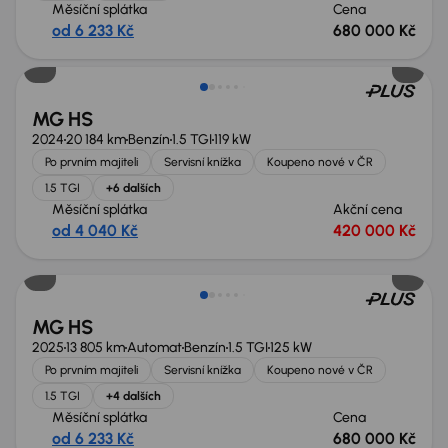
Měsíční splátka
Cena
od 6 233 Kč
680 000 Kč
Zlevněno o 20 000 Kč
MG HS
2024
20 184 km
Benzín
1.5 TGI
119 kW
Po prvním majiteli
Servisní knížka
Koupeno nové v ČR
1.5 TGI
+6 dalších
Měsíční splátka
Akční cena
od 4 040 Kč
420 000 Kč
Zlevněno o 20 000 Kč
MG HS
2025
13 805 km
Automat
Benzín
1.5 TGI
125 kW
Po prvním majiteli
Servisní knížka
Koupeno nové v ČR
1.5 TGI
+4 dalších
Měsíční splátka
Cena
od 6 233 Kč
680 000 Kč