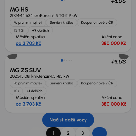
MG HS
2024
44 634 km
Benzín
1.5 TGI
119 kW
Po prvním majiteli
Servisní knížka
Koupeno nové v ČR
1.5 TGI
+9 dalších
Měsíční splátka
Akční cena
od 3 703 Kč
380 000 Kč
Ušetříte 75 900 Kč
MG ZS SUV
2025
15 081 km
Benzín
1.5 i
85 kW
Po prvním majiteli
Servisní knížka
Koupeno nové v ČR
1.5 i
+1 dalších
Měsíční splátka
Akční cena
od 3 703 Kč
380 000 Kč
Načíst další vozy
1
2
3