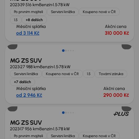
2023
39 516 km
Benzín
1.5
78 kW
Po prvním majiteli
Servisní knížka
Koupeno nové v ČR
1.5
+8 dalších
Měsíční splátka
Akční cena
od 3 114 Kč
310 000 Kč
MG ZS SUV
2023
27 988 km
Benzín
1.5
78 kW
Servisní knížka
Koupeno nové v ČR
1.5
Tovární záruka
+7 dalších
Měsíční splátka
Akční cena
od 2 946 Kč
290 000 Kč
MG ZS SUV
2023
17 956 km
Benzín
1.5
78 kW
Po prvním majiteli
Servisní knížka
Koupeno nové v ČR