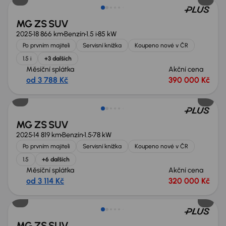
MG ZS SUV
2025
18 866 km
Benzín
1.5 i
85 kW
Po prvním majiteli
Servisní knížka
Koupeno nové v ČR
1.5 i
+3 dalších
Měsíční splátka
Akční cena
od 3 788 Kč
390 000 Kč
MG ZS SUV
2025
14 819 km
Benzín
1.5
78 kW
Po prvním majiteli
Servisní knížka
Koupeno nové v ČR
1.5
+6 dalších
Měsíční splátka
Akční cena
od 3 114 Kč
320 000 Kč
MG ZS SUV