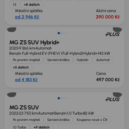
1.5
+8 dalších
Měsíční splátka
Akční cena
od 2 946 Kč
290 000 Kč
MG ZS SUV Hybrid+
2025
9 366 km
Automat
Benzín Full-Hybrid EV (FHEV) (Full-Hybrid)
Hybrid+
145 kW
Po prvním majiteli
Servisní knížka
Hybrid+
Automat
+5 dalších
Měsíční splátka
Cena
od 4 183 Kč
497 000 Kč
MG ZS SUV
2022
23 750 km
Automat
Benzín
1.0 Turbo
82 kW
Po prvním majiteli
Servisní knížka
Koupeno nové v ČR
1.0 Turbo
+9 dalších