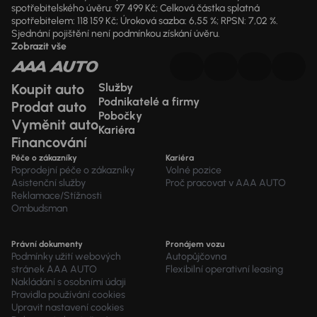
spotřebitelského úvěru: 97 499 Kč; Celková částka splatná
spotřebitelem: 118 159 Kč; Úroková sazba: 6,55 %; RPSN: 7,02 %.
Sjednání pojištění není podmínkou získání úvěru.
Zobrazit vše
Koupit auto
Služby
Podnikatelé a firmy
Prodat auto
Pobočky
Vyměnit auto
Kariéra
Financování
Péče o zákazníky
Kariéra
Poprodejní péče o zákazníky
Volné pozice
Asistenční služby
Proč pracovat v AAA AUTO
Reklamace/Stížnosti
Ombudsman
Právní dokumenty
Pronájem vozu
Podmínky užití webových
Autopůjčovna
stránek AAA AUTO
Flexibilní operativní leasing
Nakládání s osobními údaji
Pravidla používání cookies
Upravit nastavení cookies