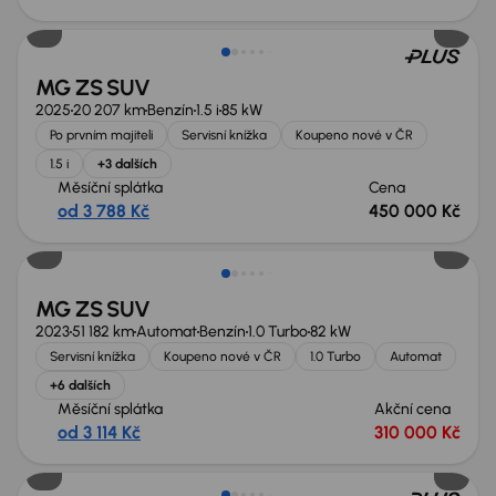
Zlevněno o 30 000 Kč
MG ZS SUV
2025
20 207 km
Benzín
1.5 i
85 kW
Po prvním majiteli
Servisní knížka
Koupeno nové v ČR
1.5 i
+3 dalších
Měsíční splátka
Cena
od 3 788 Kč
450 000 Kč
Zlevněno o 10 000 Kč
MG ZS SUV
2023
51 182 km
Automat
Benzín
1.0 Turbo
82 kW
Servisní knížka
Koupeno nové v ČR
1.0 Turbo
Automat
+6 dalších
Měsíční splátka
Akční cena
od 3 114 Kč
310 000 Kč
Nově v nabídce