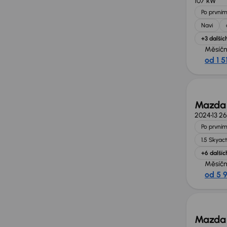
107 kW
Po prvním
Navi
+3 dalšíc
Měsíčn
od 1 5
Možno
Mazda
2024
13 2
Po prvním
1.5 Skyact
+6 dalšíc
Měsíčn
od 5 
Zlevně
Mazda