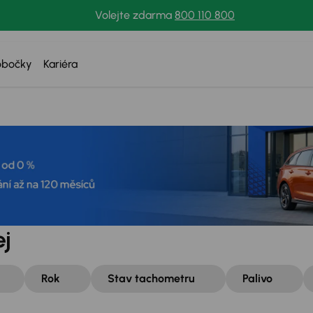
Volejte zdarma
800 110 800
obočky
Kariéra
ej
Rok
Stav tachometru
Palivo