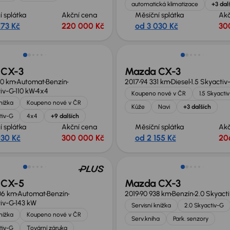
automatická klimatizace
+3 dal
í splátka
Akční cena
Měsíční splátka
Akč
273 Kč
220 000 Kč
od 3 030 Kč
30
no o 20 000 Kč
 CX-3
Mazda CX-3
60 km
Automat
Benzín
2017
94 331 km
Diesel
1.5 Skyactiv
tiv-G
110 kW
4x4
Koupeno nové v ČR
1.5 Skyacti
knížka
Koupeno nové v ČR
Kůže
Navi
+3 dalších
tiv-G
4x4
+9 dalších
í splátka
Akční cena
Měsíční splátka
Akč
030 Kč
300 000 Kč
od 2 155 Kč
20
no o 20 000 Kč
 CX-5
Mazda CX-3
06 km
Automat
Benzín
2019
90 938 km
Benzín
2.0 Skyact
tiv-G
143 kW
Servisní knížka
2.0 Skyactiv-G
knížka
Koupeno nové v ČR
Serv.kniha
Park. senzory
tiv-G
Tovární záruka