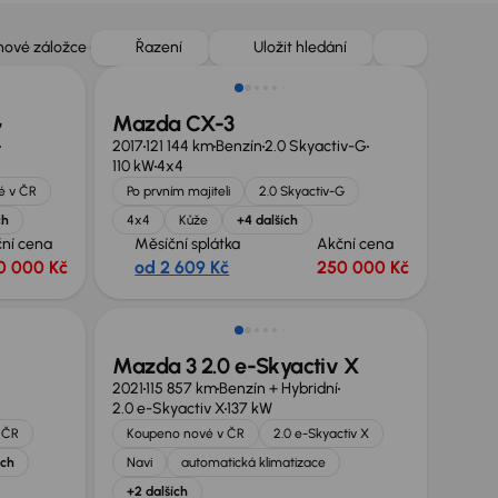
 nové záložce
Řazení
Uložit hledání
G
Mazda CX-3
2017
121 144 km
Benzín
2.0 Skyactiv-G
110 kW
4x4
é v ČR
Po prvním majiteli
2.0 Skyactiv-G
ch
4x4
Kůže
+4 dalších
ní cena
Měsíční splátka
Akční cena
0 000 Kč
od 2 609 Kč
250 000 Kč
Zlevněno o 15 000 Kč
Mazda 3 2.0 e-Skyactiv X
2021
115 857 km
Benzín + Hybridní
2.0 e-Skyactiv X
137 kW
 ČR
Koupeno nové v ČR
2.0 e-Skyactiv X
ích
Navi
automatická klimatizace
+2 dalších