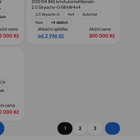
W
2015
104 845 km
Automat
Benzín
2.0 Skyactiv-G
118 kW
4x4
é
2.0 Skyactiv-G
4x4
Automat
ších
Navi
+4 dalších
kční cena
Měsíční splátka
Akční cena
5 000 Kč
od 2 946 Kč
300 000 Kč
 ČR
ích
ní cena
0 000 Kč
1
2
3