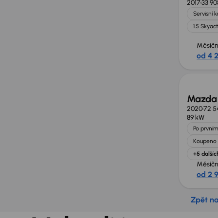
2017
33 90
Servisní 
1.5 Skyact
Měsíčn
od 4 
Mazda
2020
72 5
89 kW
Po prvním
Koupeno 
+5 dalšíc
Měsíčn
od 2 
Zpět n