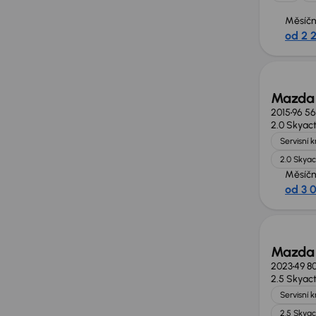
Měsíčn
od 2 
Zlevně
Mazda
2015
96 5
2.0 Skyac
Servisní 
2.0 Skyac
Měsíčn
od 3 
Zlevně
Mazda
2023
49 8
2.5 Skyac
Servisní 
2.5 Skyac