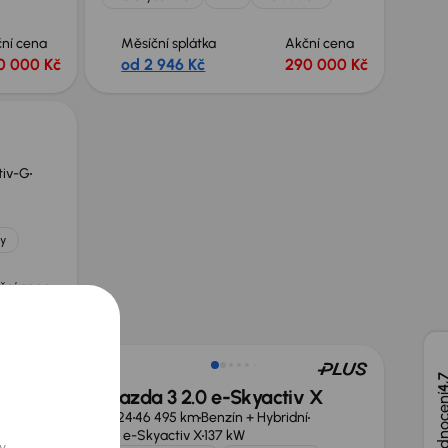
ní cena
Měsíční splátka
Akční cena
0 000 Kč
od 2 946 Kč
290 000 Kč
tiv-G
y
ční cena
0 000 Kč
Zlevněno o 70 000 Kč
4,
Mazda 3 2.0 e-Skyactiv X
v-G
121 kW
2024
46 495 km
Benzín + Hybridní
2.0 e-Skyactiv X
137 kW
y