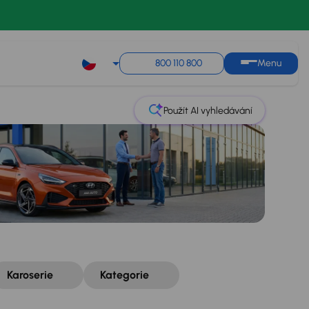
Řazení
Uložit hledání
800 110 800
Menu
Použít AI vyhledávání
Karoserie
Kategorie