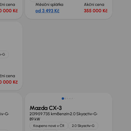
ční cena
Měsíční splátka
Akční cena
0 000 Kč
od 3 493 Kč
355 000 Kč
iv-G
ční cena
0 000 Kč
Nově v nabídce
Mazda CX-3
tiv-G
2019
59 735 km
Benzín
2.0 Skyactiv-G
89 kW
Koupeno nové v ČR
2.0 Skyactiv-G