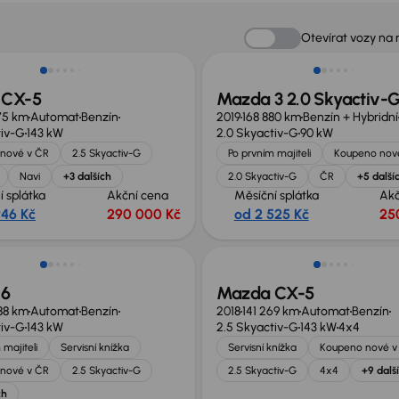
no o 70 000 Kč
Zlevněno o 30 000 Kč
Otevírat vozy na
 CX-5
Mazda 3 2.0 Skyactiv-
75 km
Automat
Benzín
2019
168 880 km
Benzín + Hybridní
tiv-G
143 kW
2.0 Skyactiv-G
90 kW
nové v ČR
2.5 Skyactiv-G
Po prvním majiteli
Koupeno nov
Navi
+3 dalších
2.0 Skyactiv-G
ČR
+5 další
í splátka
Akční cena
Měsíční splátka
Akč
946 Kč
290 000 Kč
od 2 525 Kč
25
no o 10 000 Kč
 6
Mazda CX-5
988 km
Automat
Benzín
2018
141 269 km
Automat
Benzín
tiv-G
143 kW
2.5 Skyactiv-G
143 kW
4x4
 majiteli
Servisní knížka
Servisní knížka
Koupeno nové v
nové v ČR
2.5 Skyactiv-G
2.5 Skyactiv-G
4x4
+9 dalš
ch