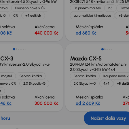
8 km
Benzín
1.5 Skyactiv G
96 kW
2008
271 548 km
Benzín
2.5
125 k
knížka
Koupeno nové v ČR
Po prvním majiteli
2.5
Tažn
iv G
ČR
+4 dalších
automatická klimatizace
+6 dal
í splátka
Akční cena
Měsíční splátka
A
208 Kč
440 000 Kč
od 680 Kč
5
 CX-3
Mazda CX-5
49 km
Benzín
2.0 Skyactiv-G
2014
139 124 km
Automat
Benzín
2.0 Skyactiv-G
118 kW
4x4
 majiteli
Servisní knížka
Servisní knížka
Koupeno nové v
nové v ČR
2.0 Skyactiv-G
2.0 Skyactiv-G
4x4
+8 dalš
h
í splátka
Akční cena
Měsíční splátka
Akč
946 Kč
300 000 Kč
od 2 609 Kč
27
ahoru
Načíst další vozy