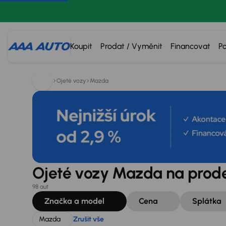
Hledáte:
Mazda
Zrušit vše
Koupit
Prodat / Vyměnit
Financovat
P
Ojeté vozy
Mazda
Ojeté vozy Mazda na prod
98 aut
Značka a model
Cena
Splátka
Mazda
Zrušit vše