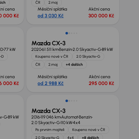
ších
ČR
2.maj
ní cena
Měsíční splátka
Akční cena
0 000 Kč
od 3 030 Kč
300 000 Kč
Mazda CX-3
-D
77 kW
2020
61 511 km
Benzín
2.0 Skyactiv-G
89 kW
v-D
Koupeno nové v ČR
2.0 Skyactiv-G
ČR
2.maj
+4 dalších
ní cena
Měsíční splátka
Akční cena
6 000 Kč
od 2 988 Kč
295 000 Kč
Mazda CX-3
iv-G
89 kW
2016
119 046 km
Automat
Benzín
2.0 Skyactiv-G
110 kW
4x4
Po prvním majiteli
Koupeno nové v ČR
2.0 Skyactiv-G
4x4
+8 dalších