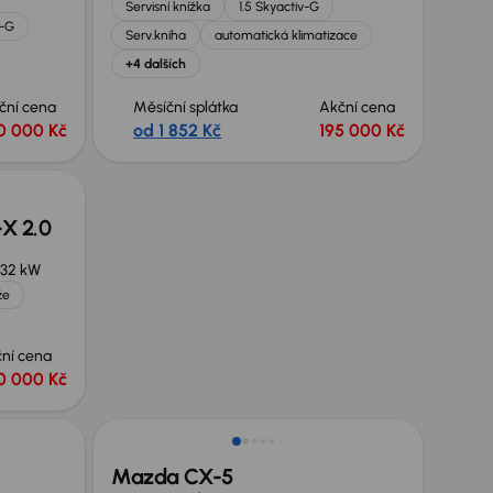
Servisní knížka
1.5 Skyactiv-G
v-G
Serv.kniha
automatická klimatizace
+4 dalších
ční cena
Měsíční splátka
Akční cena
0 000 Kč
od 1 852 Kč
195 000 Kč
X 2.0
132 kW
že
ní cena
0 000 Kč
Mazda CX-5