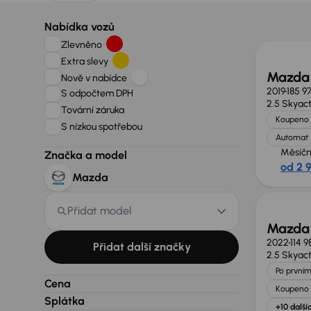
Zlevně
Nabídka vozů
Zlevněno
Extra slevy
Mazda
Nově v nabídce
2019
185 9
S odpočtem DPH
2.5 Skyac
Tovární záruka
Koupeno 
S nízkou spotřebou
Automat
Měsíčn
Značka a model
od 2 
Zlevně
Mazda
Přidat model
Mazda
2022
114 
Přidat další značky
2.5 Skyac
Po prvním
Cena
Koupeno 
Splátka
+10 další