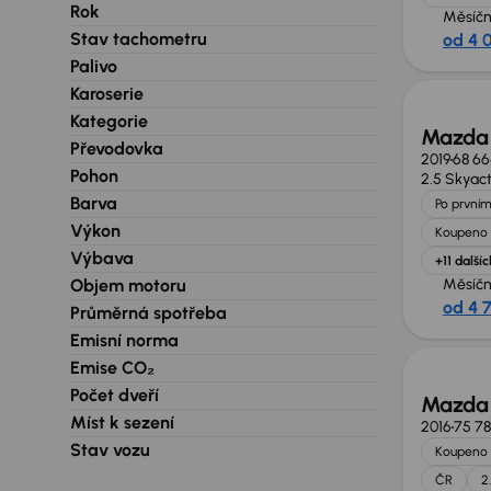
Rok
Měsíčn
Stav tachometru
od 4 
Zlevně
Palivo
Karoserie
Kategorie
Mazda
Převodovka
2019
68 6
Pohon
2.5 Skyac
Barva
Po prvním
Výkon
Koupeno 
Výbava
+11 dalšíc
Objem motoru
Měsíčn
od 4 
Průměrná spotřeba
Emisní norma
Emise CO₂
Počet dveří
Mazda
Míst k sezení
2016
75 78
Stav vozu
Koupeno 
ČR
2