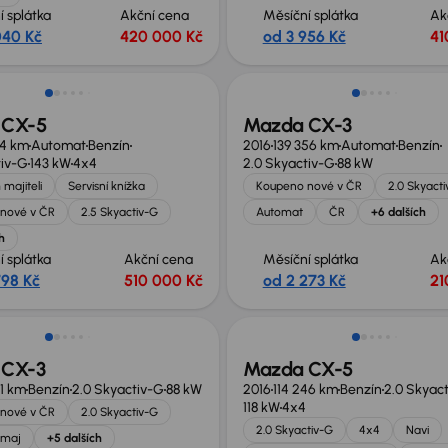
í splátka
Akční cena
Měsíční splátka
Ak
040 Kč
420 000 Kč
od 3 956 Kč
41
no o 10 000 Kč
Zlevněno o 20 000 Kč
 CX-5
Mazda CX-3
64 km
Automat
Benzín
2016
139 356 km
Automat
Benzín
tiv-G
143 kW
4x4
2.0 Skyactiv-G
88 kW
 majiteli
Servisní knížka
Koupeno nové v ČR
2.0 Skyact
nové v ČR
2.5 Skyactiv-G
Automat
ČR
+6 dalších
h
í splátka
Akční cena
Měsíční splátka
Ak
798 Kč
510 000 Kč
od 2 273 Kč
21
 CX-3
Mazda CX-5
1 km
Benzín
2.0 Skyactiv-G
88 kW
2016
114 246 km
Benzín
2.0 Skyac
118 kW
4x4
nové v ČR
2.0 Skyactiv-G
2.0 Skyactiv-G
4x4
Navi
.maj
+5 dalších