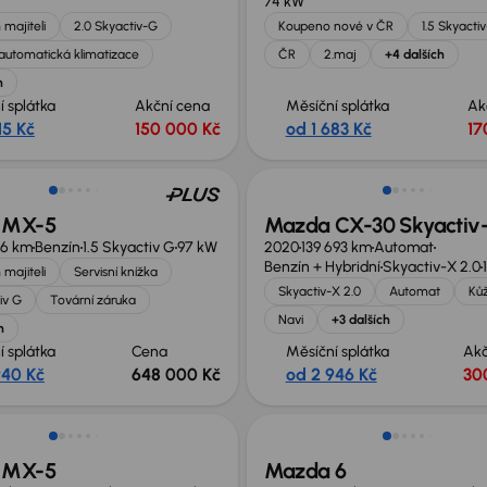
74 kW
 majiteli
2.0 Skyactiv-G
Koupeno nové v ČR
1.5 Skyacti
automatická klimatizace
ČR
2.maj
+4 dalších
h
í splátka
Akční cena
Měsíční splátka
Ak
15 Kč
150 000 Kč
od 1 683 Kč
17
st odpočtu DPH
 MX-5
Mazda CX-30 Skyactiv-
66 km
Benzín
1.5 Skyactiv G
97 kW
2020
139 693 km
Automat
Benzín + Hybridní
Skyactiv-X 2.0
 majiteli
Servisní knížka
Skyactiv-X 2.0
Automat
Ků
iv G
Tovární záruka
Navi
+3 dalších
h
í splátka
Cena
Měsíční splátka
Akč
940 Kč
648 000 Kč
od 2 946 Kč
30
no o 30 000 Kč
 MX-5
Mazda 6