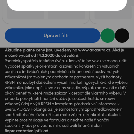
Upravit filtr
Aktuálně platné ceny jsou uvedeny na
www.aaaauto.cz
. Akci je
možné využít od 14.3.2020 do odvolání.
Podmínky spotřebitelského úvěru u konkrétního vozu se mohou lišit.
Výpočet splátky je orientační a závisí na konkrétních vstupních
údajích a individuálních podmínkách financování poskytnutých
zákazníkovi jim zvoleným obchodním partnerem. Vyšší hodnoty
RPSN mohou být důsledkem využití marketingových akcí dle výběru
zákazníka, jako např. sleva z ceny vozidla, výplata hotovosti a další
akční benefity, které může zákazník čerpat dle vlastního výběru. V
případě poskytnutí finanční služby je součástí každé smlouvy
zákonný údaj o výši RPSN a kompletní předsmluvní informace k
úvěru. AURES Holdings a.s. je samostatným zprostředkovatelem
spotřebitelského úvěru. Pokud máte zájem o konkrétní kalkulaci,
vyplňte prosím údaje ve formuláři a nechte naše finanční
specialisty, aby pro vás na míru sestavili finanční plán.
Reprezentativní příklad