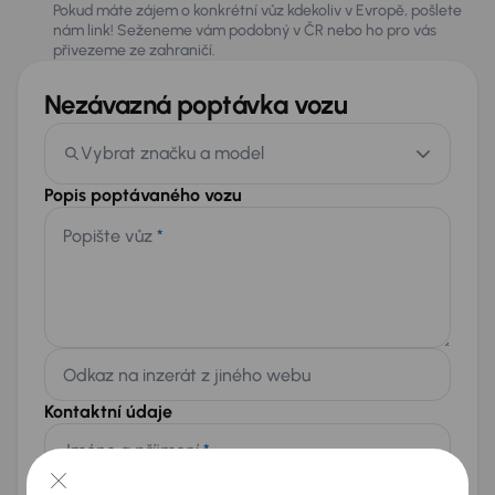
Pokud máte zájem o konkrétní vůz kdekoliv v Evropě, pošlete
nám link! Seženeme vám podobný v ČR nebo ho pro vás
přivezeme ze zahraničí.
Nezávazná poptávka vozu
Vybrat značku a model
Popis poptávaného vozu
Popište vůz
*
Odkaz na inzerát z jiného webu
Kontaktní údaje
Jméno a příjmení
*