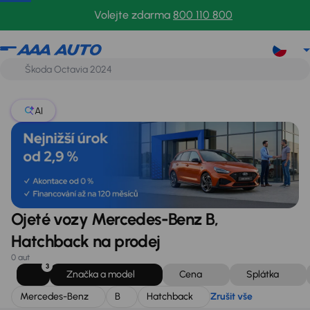
Mercedes-Benz
B
Hatchback
Zrušit vše
Volejte zdarma
800 110 800
AI
Ojeté vozy Mercedes-Benz B,
Hatchback na prodej
0 aut
3
Značka a model
Cena
Splátka
Mercedes-Benz
B
Hatchback
Zrušit vše