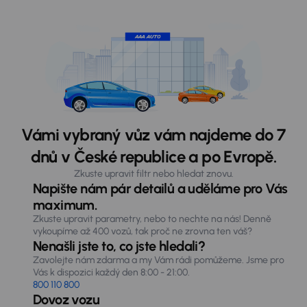
Vámi vybraný vůz vám najdeme do 7
dnů v České republice a po Evropě.
Zkuste upravit filtr nebo hledat znovu.
Napište nám pár detailů a uděláme pro Vás
maximum.
Zkuste upravit parametry, nebo to nechte na nás! Denně
vykoupíme až 400 vozů, tak proč ne zrovna ten váš?
Nenašli jste to, co jste hledali?
Zavolejte nám zdarma a my Vám rádi pomůžeme. Jsme pro
Vás k dispozici každý den 8:00 - 21:00.
800 110 800
Dovoz vozu