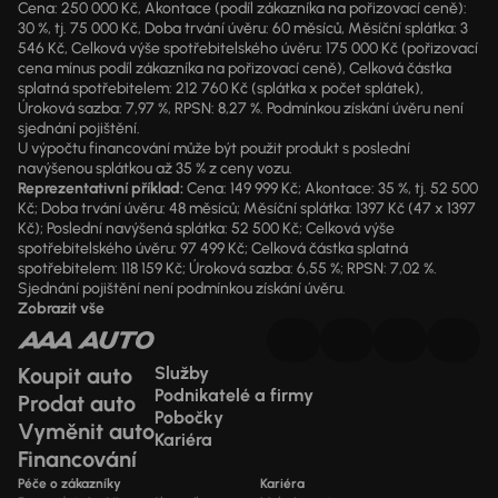
Cena: 250 000 Kč, Akontace (podíl zákazníka na pořizovací ceně):
30 %, tj. 75 000 Kč, Doba trvání úvěru: 60 měsíců, Měsíční splátka: 3
546 Kč, Celková výše spotřebitelského úvěru: 175 000 Kč (pořizovací
cena mínus podíl zákazníka na pořizovací ceně), Celková částka
splatná spotřebitelem: 212 760 Kč (splátka x počet splátek),
Úroková sazba: 7,97 %, RPSN: 8,27 %. Podmínkou získání úvěru není
sjednání pojištění.
U výpočtu financování může být použit produkt s poslední
navýšenou splátkou až 35 % z ceny vozu.
Reprezentativní příklad:
Cena: 149 999 Kč; Akontace: 35 %, tj. 52 500
Kč; Doba trvání úvěru: 48 měsíců; Měsíční splátka: 1397 Kč (47 x 1397
Kč); Poslední navýšená splátka: 52 500 Kč; Celková výše
spotřebitelského úvěru: 97 499 Kč; Celková částka splatná
spotřebitelem: 118 159 Kč; Úroková sazba: 6,55 %; RPSN: 7,02 %.
Sjednání pojištění není podmínkou získání úvěru.
Zobrazit vše
Koupit auto
Služby
Podnikatelé a firmy
Prodat auto
Pobočky
Vyměnit auto
Kariéra
Financování
Péče o zákazníky
Kariéra