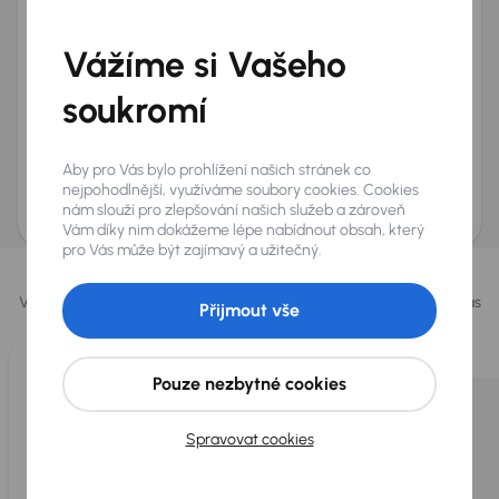
Telefon
*
Vážíme si Vašeho
+420
E-mail
*
Přeji si dostávat informace o atraktivních slevových
soukromí
nabídkách
Odeslat poptávku
Aby pro Vás bylo prohlížení našich stránek co
AURES Holdings a.s., se sídlem Dopraváků 874/15, Čimice, 184 00 Praha 8 bude
nejpohodlnější, využíváme soubory cookies. Cookies
uchovávat a zpracovávat vaše osobní údaje v souladu se zásadami ochrany a
nám slouží pro zlepšování našich služeb a zároveň
zpracování
osobních údajů
.
Vám díky nim dokážeme lépe nabídnout obsah, který
pro Vás může být zajímavý a užitečný.
Vybrali jsme pro vás
Vybíráme pro vás ty
nejlepší vozy
z naší nabídky. Každý den pro vás
Přijmout vše
vykoupíme až 400 vozů
.
Pouze nezbytné cookies
Spravovat cookies