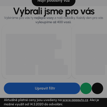
Najít podobný vůz
Vybrali jsme pro vás
Vybíráme pro vás ty
nejlepší vozy
z naší nabídky. Každý den pro vás
vykoupíme až 400 vozů
.
Upravit filtr
Aktuálně platné ceny jsou uvedeny na
www.aaaauto.cz
. Akci je
možné využít od 14.3.2020 do odvolání.