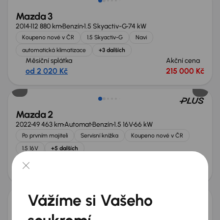
Mazda 3
2014
112 880 km
Benzín
1.5 Skyactiv-G
74 kW
Koupeno nové v ČR
1.5 Skyactiv-G
Navi
automatická klimatizace
+3 dalších
Měsíční splátka
Akční cena
od 2 020 Kč
215 000 Kč
Mazda 2
2022
49 463 km
Automat
Benzín
1.5 16V
66 kW
Po prvním majiteli
Servisní knížka
Koupeno nové v ČR
1.5 16V
+5 dalších
Měsíční splátka
Akční cena
od 2 525 Kč
250 000 Kč
Vážíme si Vašeho
Mazda 2