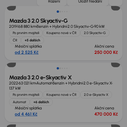
Řazení
Uložit hledání
Mazda 3 2.0 Skyactiv-G
2019
168 880 km
Benzín + Hybridní
2.0 Skyactiv-G
90 kW
Po prvním majiteli
Koupeno nové v ČR
2.0 Skyactiv-G
ČR
+5 dalších
Měsíční splátka
Akční cena
od 2 525 Kč
250 000 Kč
Zlevněno o 30 000 Kč
Mazda 3 2.0 e-Skyactiv X
2022
63 021 km
Automat
Benzín + Hybridní
2.0 e-Skyactiv X
137 kW
Po prvním majiteli
Koupeno nové v ČR
2.0 e-Skyactiv X
Automat
+6 dalších
Měsíční splátka
Akční cena
od 4 461 Kč
470 000 Kč
Zlevněno o 20 000 Kč