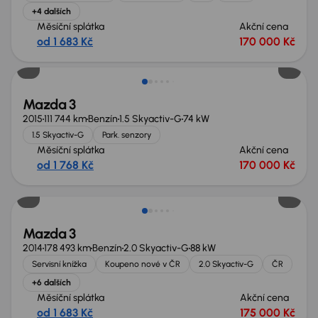
+4 dalších
Měsíční splátka
Akční cena
od 1 683 Kč
170 000 Kč
Zlevněno o 20 000 Kč
Mazda 3
2015
111 744 km
Benzín
1.5 Skyactiv-G
74 kW
1.5 Skyactiv-G
Park. senzory
Měsíční splátka
Akční cena
od 1 768 Kč
170 000 Kč
Mazda 3
2014
178 493 km
Benzín
2.0 Skyactiv-G
88 kW
Servisní knížka
Koupeno nové v ČR
2.0 Skyactiv-G
ČR
+6 dalších
Měsíční splátka
Akční cena
od 1 683 Kč
175 000 Kč