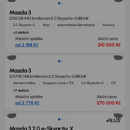
Mazda 3
2015
138 440 km
Benzín
2.0 Skyactiv-G
88 kW
2.0 Skyactiv-G
Navi
automatická klimatizace
Xenony
+2 dalších
Měsíční splátka
Akční cena
od 2 188 Kč
210 000 Kč
Mazda 3
2017
90 148 km
Benzín
2.0 Skyactiv-G
88 kW
Servisní knížka
Koupeno nové v ČR
2.0 Skyactiv-G
ČR
+7 dalších
Měsíční splátka
Akční cena
od 2 778 Kč
270 000 Kč
Zlevněno o 70 000 Kč
Mazda 3 2.0 e-Skyactiv X