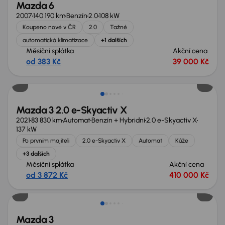
Mazda 6
2007
140 190 km
Benzín
2.0
108 kW
Koupeno nové v ČR
2.0
Tažné
automatická klimatizace
+1 dalších
Měsíční splátka
Akční cena
od 383 Kč
39 000 Kč
Mazda 3 2.0 e-Skyactiv X
2021
83 830 km
Automat
Benzín + Hybridní
2.0 e-Skyactiv X
137 kW
Po prvním majiteli
2.0 e-Skyactiv X
Automat
Kůže
+3 dalších
Měsíční splátka
Akční cena
od 3 872 Kč
410 000 Kč
Mazda 3