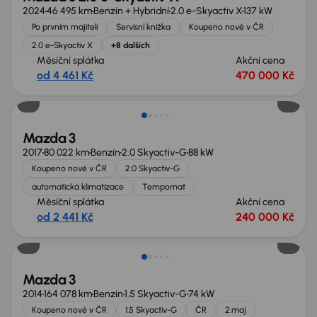
2024
46 495 km
Benzín + Hybridní
2.0 e-Skyactiv X
137 kW
Po prvním majiteli
Servisní knížka
Koupeno nové v ČR
2.0 e-Skyactiv X
+8 dalších
Měsíční splátka
Akční cena
od 4 461 Kč
470 000 Kč
Zlevněno o 20 000 Kč
Mazda 3
2017
80 022 km
Benzín
2.0 Skyactiv-G
88 kW
Koupeno nové v ČR
2.0 Skyactiv-G
automatická klimatizace
Tempomat
Měsíční splátka
Akční cena
od 2 441 Kč
240 000 Kč
Zlevněno o 20 000 Kč
Mazda 3
2014
164 078 km
Benzín
1.5 Skyactiv-G
74 kW
Koupeno nové v ČR
1.5 Skyactiv-G
ČR
2.maj