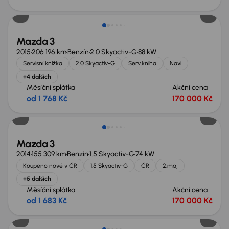
Mazda 3
2015
206 196 km
Benzín
2.0 Skyactiv-G
88 kW
Servisní knížka
2.0 Skyactiv-G
Serv.kniha
Navi
+4 dalších
Měsíční splátka
Akční cena
od 1 768 Kč
170 000 Kč
Nově v nabídce
Mazda 3
2014
155 309 km
Benzín
1.5 Skyactiv-G
74 kW
Koupeno nové v ČR
1.5 Skyactiv-G
ČR
2.maj
+5 dalších
Měsíční splátka
Akční cena
od 1 683 Kč
170 000 Kč