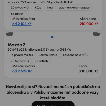
2016
122 750 km
Benzín
2.0 Skyactiv-G
88 kW
2.0 Skyactiv-G
Kůže
Navi
automatická klimatizace
+3 dalších
Měsíční splátka
Akční cena
od 2 104 Kč
210 000 Kč
Mazda 3
2016
73 629 km
Benzín
2.0 Skyactiv-G
88 kW
Po prvním majiteli
Servisní knížka
Koupeno nové v ČR
2.0 Skyactiv-G
+3 dalších
Měsíční splátka
Cena
od 2 525 Kč
300 000 Kč
Nevybrali jste si? Nevadí, na našich pobočkách na
Slovensku a v Polsku můžeme mít podobné vozy,
které hledáte.