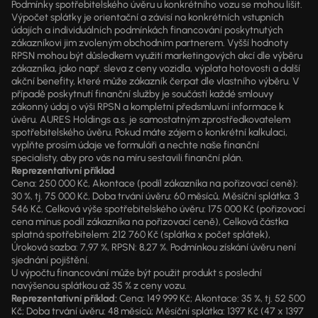
Podmínky spotřebitelského úvěru u konkrétního vozu se mohou lišit.
Výpočet splátky je orientační a závisí na konkrétních vstupních
údajích a individuálních podmínkách financování poskytnutých
zákazníkovi jim zvoleným obchodním partnerem. Vyšší hodnoty
RPSN mohou být důsledkem využití marketingových akcí dle výběru
zákazníka, jako např. sleva z ceny vozidla, výplata hotovosti a další
akční benefity, které může zákazník čerpat dle vlastního výběru. V
případě poskytnutí finanční služby je součástí každé smlouvy
zákonný údaj o výši RPSN a kompletní předsmluvní informace k
úvěru. AURES Holdings a.s. je samostatným zprostředkovatelem
spotřebitelského úvěru. Pokud máte zájem o konkrétní kalkulaci,
vyplňte prosím údaje ve formuláři a nechte naše finanční
specialisty, aby pro vás na míru sestavili finanční plán.
Reprezentativní příklad
Cena: 250 000 Kč, Akontace (podíl zákazníka na pořizovací ceně):
30 %, tj. 75 000 Kč, Doba trvání úvěru: 60 měsíců, Měsíční splátka: 3
546 Kč, Celková výše spotřebitelského úvěru: 175 000 Kč (pořizovací
cena mínus podíl zákazníka na pořizovací ceně), Celková částka
splatná spotřebitelem: 212 760 Kč (splátka x počet splátek),
Úroková sazba: 7,97 %, RPSN: 8,27 %. Podmínkou získání úvěru není
sjednání pojištění.
U výpočtu financování může být použit produkt s poslední
navýšenou splátkou až 35 % z ceny vozu.
Reprezentativní příklad:
Cena: 149 999 Kč; Akontace: 35 %, tj. 52 500
Kč; Doba trvání úvěru: 48 měsíců; Měsíční splátka: 1397 Kč (47 x 1397