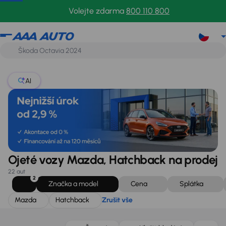
Mazda
Hatchback
Zrušit vše
Volejte zdarma
800 110 800
AI
Ojeté vozy Mazda, Hatchback na prodej
22 aut
2
Značka a model
Cena
Splátka
Mazda
Hatchback
Zrušit vše
Zlevněno o 30 000 Kč