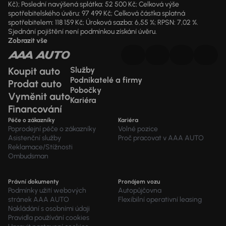
Kč); Poslední navýšená splátka: 52 500 Kč; Celková výše
spotřebitelského úvěru: 97 499 Kč; Celková částka splatná
spotřebitelem: 118 159 Kč; Úroková sazba: 6,55 %; RPSN: 7,02 %.
Sjednání pojištění není podmínkou získání úvěru.
Zobrazit vše
Koupit auto
Služby
Podnikatelé a firmy
Prodat auto
Pobočky
Vyměnit auto
Kariéra
Financování
Péče o zákazníky
Kariéra
Poprodejní péče o zákazníky
Volné pozice
Asistenční služby
Proč pracovat v AAA AUTO
Reklamace/Stížnosti
Ombudsman
Právní dokumenty
Pronájem vozu
Podmínky užití webových
Autopůjčovna
stránek AAA AUTO
Flexibilní operativní leasing
Nakládání s osobními údaji
Pravidla používání cookies