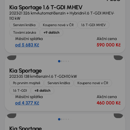
Kia Sportage 1.6 T-GDI MHEV
2023
21 326 km
Automat
Benzín + Hybridní
1.6 T-GDI MHEV
110 kW
Servisní knížka
Koupeno nové v ČR
1.6 T-GDI MHEV
Tovární záruka
+9 dalších
Měsíční splátka
Akční cena
od 5 683 Kč
590 000 Kč
Kia Sportage
2023
35 138 km
Benzín
1.6 T-GDI
110 kW
Po prvním majiteli
Servisní knížka
Koupeno nové v ČR
1.6 T-GDI
+8 dalších
Měsíční splátka
Akční cena
od 4 377 Kč
460 000 Kč
Kia Sportage