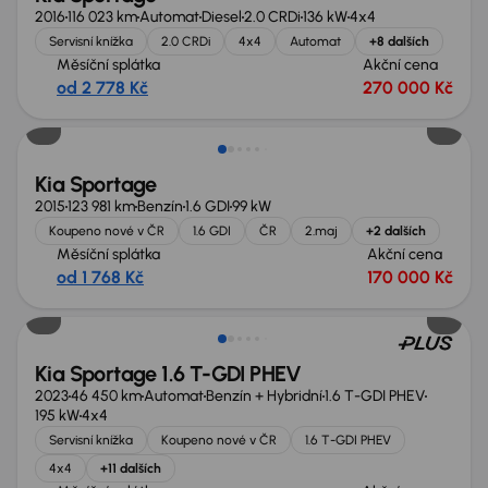
2016
116 023 km
Automat
Diesel
2.0 CRDi
136 kW
4x4
Servisní knížka
2.0 CRDi
4x4
Automat
+8 dalších
Měsíční splátka
Akční cena
od 2 778 Kč
270 000 Kč
Zlevněno o 10 000 Kč
Kia Sportage
2015
123 981 km
Benzín
1.6 GDI
99 kW
Koupeno nové v ČR
1.6 GDI
ČR
2.maj
+2 dalších
Měsíční splátka
Akční cena
od 1 768 Kč
170 000 Kč
Možnost odpočtu DPH
Kia Sportage 1.6 T-GDI PHEV
2023
46 450 km
Automat
Benzín + Hybridní
1.6 T-GDI PHEV
195 kW
4x4
Servisní knížka
Koupeno nové v ČR
1.6 T-GDI PHEV
4x4
+11 dalších