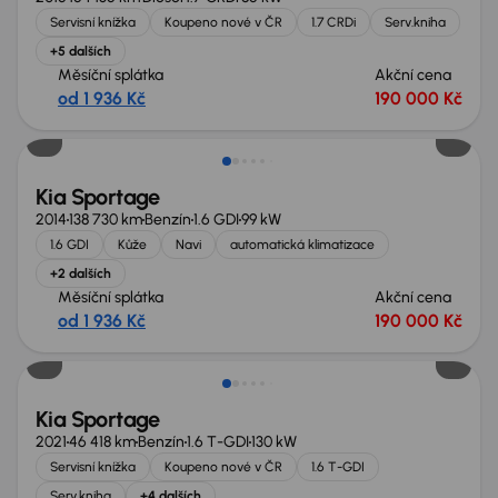
Servisní knížka
Koupeno nové v ČR
1.7 CRDi
Serv.kniha
+5 dalších
Měsíční splátka
Akční cena
od 1 936 Kč
190 000 Kč
Kia Sportage
2014
138 730 km
Benzín
1.6 GDI
99 kW
1.6 GDI
Kůže
Navi
automatická klimatizace
+2 dalších
Měsíční splátka
Akční cena
od 1 936 Kč
190 000 Kč
Kia Sportage
2021
46 418 km
Benzín
1.6 T-GDI
130 kW
Servisní knížka
Koupeno nové v ČR
1.6 T-GDI
Serv.kniha
+4 dalších