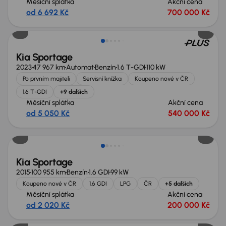
Měsíční splátka
Akční cena
od 6 692 Kč
700 000 Kč
Kia Sportage
2023
47 967 km
Automat
Benzín
1.6 T-GDI
110 kW
Po prvním majiteli
Servisní knížka
Koupeno nové v ČR
1.6 T-GDI
+9 dalších
Měsíční splátka
Akční cena
od 5 050 Kč
540 000 Kč
Extra sleva 14 500 Kč
Kia Sportage
2015
100 955 km
Benzín
1.6 GDI
99 kW
Koupeno nové v ČR
1.6 GDI
LPG
ČR
+5 dalších
Měsíční splátka
Akční cena
od 2 020 Kč
200 000 Kč