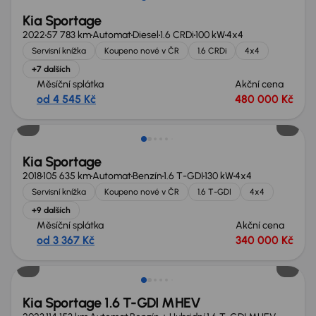
Kia Sportage
2022
57 783 km
Automat
Diesel
1.6 CRDi
100 kW
4x4
Servisní knížka
Koupeno nové v ČR
1.6 CRDi
4x4
+7 dalších
Měsíční splátka
Akční cena
od 4 545 Kč
480 000 Kč
Kia Sportage
2018
105 635 km
Automat
Benzín
1.6 T-GDI
130 kW
4x4
Servisní knížka
Koupeno nové v ČR
1.6 T-GDI
4x4
+9 dalších
Měsíční splátka
Akční cena
od 3 367 Kč
340 000 Kč
Kia Sportage 1.6 T-GDI MHEV