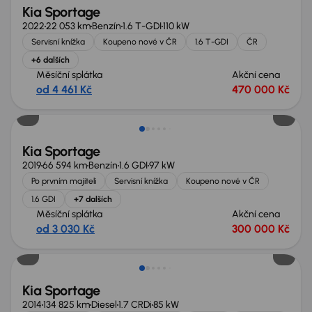
Kia Sportage
2022
22 053 km
Benzín
1.6 T-GDI
110 kW
Servisní knížka
Koupeno nové v ČR
1.6 T-GDI
ČR
+6 dalších
Měsíční splátka
Akční cena
od 4 461 Kč
470 000 Kč
Kia Sportage
2019
66 594 km
Benzín
1.6 GDI
97 kW
Po prvním majiteli
Servisní knížka
Koupeno nové v ČR
1.6 GDI
+7 dalších
Měsíční splátka
Akční cena
od 3 030 Kč
300 000 Kč
Kia Sportage
2014
134 825 km
Diesel
1.7 CRDi
85 kW