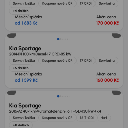
Servisní knížka
Koupeno nové v ČR
1.7 CRDi
Serv.kniha
+4 dalších
Měsíční splátka
Akční cena
od 1 683 Kč
170 000 Kč
Zlevněno o 10 000 Kč
Kia Sportage
2014
191 100 km
Diesel
1.7 CRDi
85 kW
Servisní knížka
Koupeno nové v ČR
1.7 CRDi
Serv.kniha
+6 dalších
Měsíční splátka
Akční cena
od 1 599 Kč
160 000 Kč
Kia Sportage
2016
92 407 km
Automat
Benzín
1.6 T-GDI
130 kW
4x4
Servisní knížka
Koupeno nové v ČR
1.6 T-GDI
4x4
+11 dalších