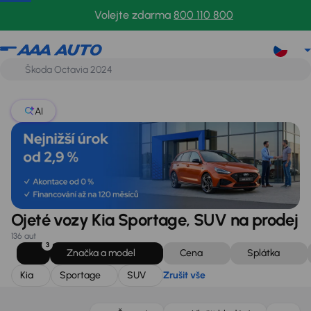
Kia
Sportage
SUV
Zrušit vše
Volejte zdarma
800 110 800
AI
Ojeté vozy Kia Sportage, SUV na prodej
136 aut
3
Značka a model
Cena
Splátka
Kia
Sportage
SUV
Zrušit vše