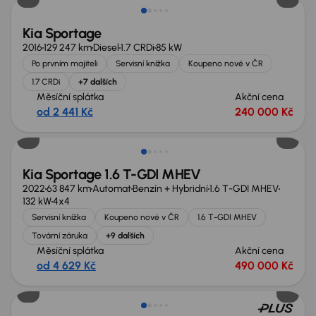
Kia Sportage
2016
129 247 km
Diesel
1.7 CRDi
85 kW
Po prvním majiteli
Servisní knížka
Koupeno nové v ČR
1.7 CRDi
+7 dalších
Měsíční splátka
Akční cena
od 2 441 Kč
240 000 Kč
Kia Sportage 1.6 T-GDI MHEV
2022
63 847 km
Automat
Benzín + Hybridní
1.6 T-GDI MHEV
132 kW
4x4
Servisní knížka
Koupeno nové v ČR
1.6 T-GDI MHEV
Tovární záruka
+9 dalších
Měsíční splátka
Akční cena
od 4 629 Kč
490 000 Kč