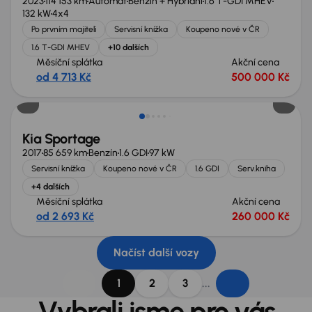
2023
114 153 km
Automat
Benzín + Hybridní
1.6 T-GDI MHEV
132 kW
4x4
Po prvním majiteli
Servisní knížka
Koupeno nové v ČR
1.6 T-GDI MHEV
+10 dalších
Měsíční splátka
Akční cena
od 4 713 Kč
500 000 Kč
Zlevněno o 10 000 Kč
Kia Sportage
2017
85 659 km
Benzín
1.6 GDI
97 kW
Servisní knížka
Koupeno nové v ČR
1.6 GDI
Serv.kniha
+4 dalších
Měsíční splátka
Akční cena
od 2 693 Kč
260 000 Kč
Načíst další vozy
...
1
2
3
Vybrali jsme pro vás