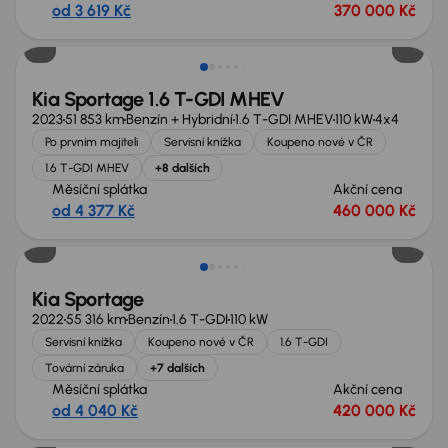
od 3 619 Kč
370 000 Kč
Možnost odpočtu DPH
Kia Sportage 1.6 T-GDI MHEV
2023
51 853 km
Benzín + Hybridní
1.6 T-GDI MHEV
110 kW
4x4
Po prvním majiteli
Servisní knížka
Koupeno nové v ČR
1.6 T-GDI MHEV
+8 dalších
Měsíční splátka
Akční cena
od 4 377 Kč
460 000 Kč
Kia Sportage
2022
55 316 km
Benzín
1.6 T-GDI
110 kW
Servisní knížka
Koupeno nové v ČR
1.6 T-GDI
Tovární záruka
+7 dalších
Měsíční splátka
Akční cena
od 4 040 Kč
420 000 Kč
Nově v nabídce