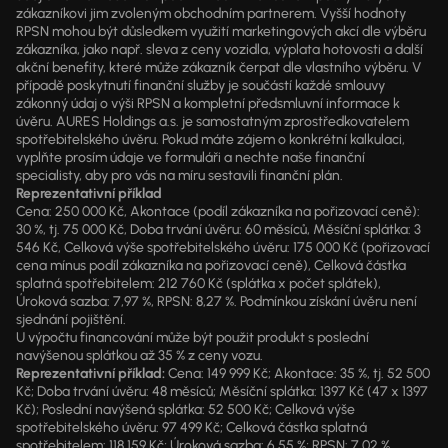
zákazníkovi jim zvoleným obchodním partnerem. Vyšší hodnoty
RPSN mohou být důsledkem využití marketingových akcí dle výběru
zákazníka, jako např. sleva z ceny vozidla, výplata hotovosti a další
akční benefity, které může zákazník čerpat dle vlastního výběru. V
případě poskytnutí finanční služby je součástí každé smlouvy
zákonný údaj o výši RPSN a kompletní předsmluvní informace k
úvěru. AURES Holdings a.s. je samostatným zprostředkovatelem
spotřebitelského úvěru. Pokud máte zájem o konkrétní kalkulaci,
vyplňte prosím údaje ve formuláři a nechte naše finanční
specialisty, aby pro vás na míru sestavili finanční plán.
Reprezentativní příklad
Cena: 250 000 Kč, Akontace (podíl zákazníka na pořizovací ceně):
30 %, tj. 75 000 Kč, Doba trvání úvěru: 60 měsíců, Měsíční splátka: 3
546 Kč, Celková výše spotřebitelského úvěru: 175 000 Kč (pořizovací
cena mínus podíl zákazníka na pořizovací ceně), Celková částka
splatná spotřebitelem: 212 760 Kč (splátka x počet splátek),
Úroková sazba: 7,97 %, RPSN: 8,27 %. Podmínkou získání úvěru není
sjednání pojištění.
U výpočtu financování může být použit produkt s poslední
navýšenou splátkou až 35 % z ceny vozu.
Reprezentativní příklad:
Cena: 149 999 Kč; Akontace: 35 %, tj. 52 500
Kč; Doba trvání úvěru: 48 měsíců; Měsíční splátka: 1397 Kč (47 x 1397
Kč); Poslední navýšená splátka: 52 500 Kč; Celková výše
spotřebitelského úvěru: 97 499 Kč; Celková částka splatná
spotřebitelem: 118 159 Kč; Úroková sazba: 6,55 %; RPSN: 7,02 %.