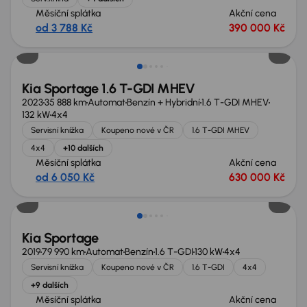
Měsíční splátka
Akční cena
od 3 788 Kč
390 000 Kč
Možnost odpočtu DPH
Kia Sportage 1.6 T-GDI MHEV
2023
35 888 km
Automat
Benzín + Hybridní
1.6 T-GDI MHEV
132 kW
4x4
Servisní knížka
Koupeno nové v ČR
1.6 T-GDI MHEV
4x4
+10 dalších
Měsíční splátka
Akční cena
od 6 050 Kč
630 000 Kč
Nově v nabídce
Kia Sportage
2019
79 990 km
Automat
Benzín
1.6 T-GDI
130 kW
4x4
Servisní knížka
Koupeno nové v ČR
1.6 T-GDI
4x4
+9 dalších
Měsíční splátka
Akční cena