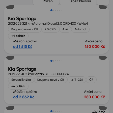
Řazení
Uložit hledání
Kia Sportage
2012
229 321 km
Automat
Diesel
2.0 CRDi
100 kW
4x4
Koupeno nové v ČR
2.0 CRDi
4x4
Automat
+4 dalších
Měsíční splátka
Akční cena
od 1 515 Kč
150 000 Kč
Zlevněno o 10 000 Kč
Kia Sportage
2019
156 402 km
Benzín
1.6 T-GDI
130 kW
Servisní knížka
Koupeno nové v ČR
1.6 T-GDI
ČR
+6 dalších
Měsíční splátka
Akční cena
od 2 862 Kč
280 000 Kč