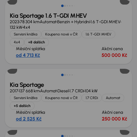
Kia Sportage 1.6 T-GDI MHEV
2023
78 304 km
Automat
Benzín + Hybridní
1.6 T-GDI MHEV
132 kW
4x4
Servisní knížka
Koupeno nové v ČR
1.6 T-GDI MHEV
4x4
+8 dalších
Měsíční splátka
Akční cena
od 4 713 Kč
500 000 Kč
Kia Sportage
2017
137 668 km
Automat
Diesel
1.7 CRDi
104 kW
Servisní knížka
Koupeno nové v ČR
1.7 CRDi
Automat
+5 dalších
Měsíční splátka
Akční cena
od 2 525 Kč
250 000 Kč