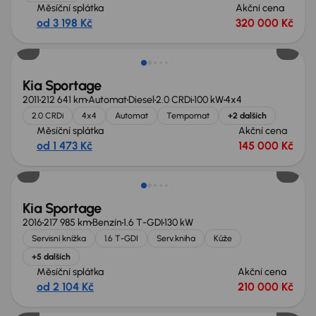
Měsíční splátka
Akční cena
od 3 198 Kč
320 000 Kč
Kia Sportage
2011
212 641 km
Automat
Diesel
2.0 CRDi
100 kW
4x4
2.0 CRDi
4x4
Automat
Tempomat
+2 dalších
Měsíční splátka
Akční cena
od 1 473 Kč
145 000 Kč
Kia Sportage
2016
217 985 km
Benzín
1.6 T-GDI
130 kW
Servisní knížka
1.6 T-GDI
Serv.kniha
Kůže
+5 dalších
Měsíční splátka
Akční cena
od 2 104 Kč
210 000 Kč
Zlevněno o 30 000 Kč