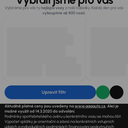
Vybíráme pro vás ty
nejlepší vozy
z naší nabídky. Každý den pro vás
vykoupíme až 400 vozů
.
Upravit filtr
Aktuálně platné ceny jsou uvedeny na
www.aaaauto.cz
. Akci je
možné využít od 14.3.2020 do odvolání.
Podmínky spotřebitelského úvěru u konkrétního vozu se mohou lišit.
Výpočet splátky je orientační a závisí na konkrétních vstupních
údajích a individuálních podmínkách financování poskytnutých