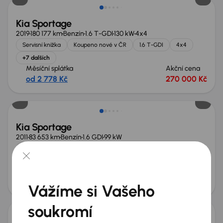
Kia Sportage
2019
180 177 km
Benzín
1.6 T-GDI
130 kW
4x4
Servisní knížka
Koupeno nové v ČR
1.6 T-GDI
4x4
+7 dalších
Měsíční splátka
Akční cena
od 2 778 Kč
270 000 Kč
Kia Sportage
2011
83 653 km
Benzín
1.6 GDI
99 kW
Koupeno nové v ČR
1.6 GDI
automatická klimatizace
Xenony
+2 dalších
Měsíční splátka
Akční cena
od 1 768 Kč
170 000 Kč
Vážíme si Vašeho
soukromí