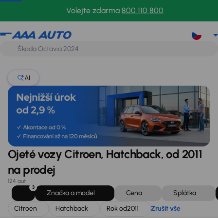
Citroen
Hatchback
Rok od
2011
Zrušit vše
Volejte zdarma
800 110 800
AI
Ojeté vozy Citroen, Hatchback, od 2011
na prodej
124 aut
3
Značka a model
Cena
Splátka
Citroen
Hatchback
Rok od
2011
Zrušit vše