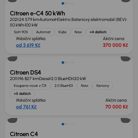
Citroen e-C4 50 kWh
2021
24 579 km
Automat
Elektro Bateriový elektromobil (BEV)
50 kWh
100 kW
SoH 90%
Automat
Kůže
Navi
+4 dalších
Měsíční splátka
Akční cena
od 3 619 Kč
370 000 Kč
Citroen DS4
2011
196 827 km
Diesel
2.0 BlueHDI
120 kW
Koupeno nové v ČR
2.0 BlueHDI
Navi
Xenony
+5 dalších
Měsíční splátka
Akční cena
od 761 Kč
70 000 Kč
Zlevněno o 60 000 Kč
Citroen C4