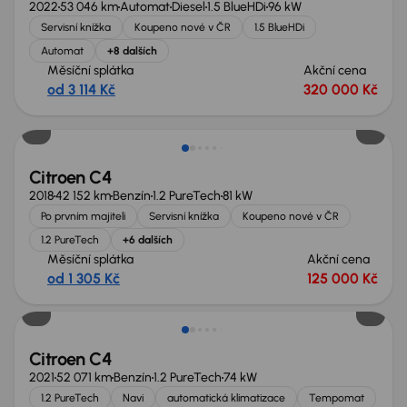
2022
53 046 km
Automat
Diesel
1.5 BlueHDi
96 kW
Servisní knížka
Koupeno nové v ČR
1.5 BlueHDi
Automat
+8 dalších
Měsíční splátka
Akční cena
od 3 114 Kč
320 000 Kč
Citroen C4
2018
42 152 km
Benzín
1.2 PureTech
81 kW
Po prvním majiteli
Servisní knížka
Koupeno nové v ČR
1.2 PureTech
+6 dalších
Měsíční splátka
Akční cena
od 1 305 Kč
125 000 Kč
Možnost odpočtu DPH
Citroen C4
2021
52 071 km
Benzín
1.2 PureTech
74 kW
1.2 PureTech
Navi
automatická klimatizace
Tempomat