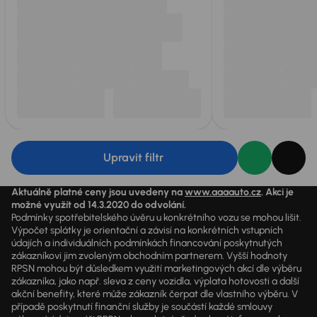
Upravit filtr
Aktuálně platné ceny jsou uvedeny na
www.aaaauto.cz
. Akci je
možné využít od 14.3.2020 do odvolání.
Podmínky spotřebitelského úvěru u konkrétního vozu se mohou lišit.
Výpočet splátky je orientační a závisí na konkrétních vstupních
údajích a individuálních podmínkách financování poskytnutých
zákazníkovi jim zvoleným obchodním partnerem. Vyšší hodnoty
RPSN mohou být důsledkem využití marketingových akcí dle výběru
zákazníka, jako např. sleva z ceny vozidla, výplata hotovosti a další
akční benefity, které může zákazník čerpat dle vlastního výběru. V
případě poskytnutí finanční služby je součástí každé smlouvy