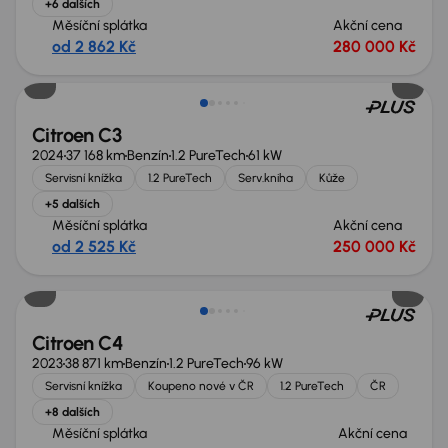
+6 dalších
Měsíční splátka
Akční cena
od 2 862 Kč
280 000 Kč
Zlevněno o 30 000 Kč
Citroen C3
2024
37 168 km
Benzín
1.2 PureTech
61 kW
Servisní knížka
1.2 PureTech
Serv.kniha
Kůže
+5 dalších
Měsíční splátka
Akční cena
od 2 525 Kč
250 000 Kč
Citroen C4
2023
38 871 km
Benzín
1.2 PureTech
96 kW
Servisní knížka
Koupeno nové v ČR
1.2 PureTech
ČR
+8 dalších
Měsíční splátka
Akční cena