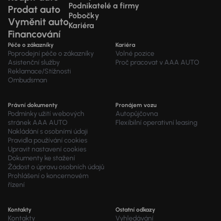
Podnikatelé a firmy
Prodat auto
Pobočky
Vyměnit auto
Kariéra
Financování
Péče o zákazníky
Kariéra
Poprodejní péče o zákazníky
Volné pozice
Asistenční služby
Proč pracovat v AAA AUTO
Reklamace/Stížnosti
Ombudsman
Právní dokumenty
Pronájem vozu
Podmínky užití webových
Autopůjčovna
stránek AAA AUTO
Flexibilní operativní leasing
Nakládání s osobními údaji
Pravidla používání cookies
Upravit nastavení cookies
Dokumenty ke stažení
Žádost o úpravu osobních údajů
Prohlášení o koncernovém
řízení
Kontakty
Ostatní odkazy
Kontakty
Vyhledávání