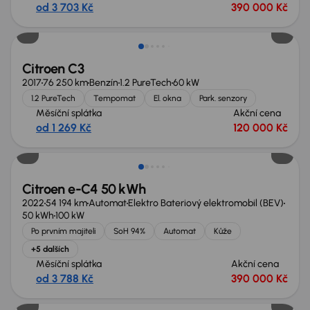
od 3 703 Kč
390 000 Kč
Citroen C3
2017
76 250 km
Benzín
1.2 PureTech
60 kW
1.2 PureTech
Tempomat
El. okna
Park. senzory
Měsíční splátka
Akční cena
od 1 269 Kč
120 000 Kč
Možnost odpočtu DPH
Citroen e-C4 50 kWh
2022
54 194 km
Automat
Elektro Bateriový elektromobil (BEV)
50 kWh
100 kW
Po prvním majiteli
SoH 94%
Automat
Kůže
+5 dalších
Měsíční splátka
Akční cena
od 3 788 Kč
390 000 Kč