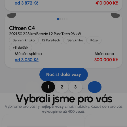
od 3 872 Kč
410 000 Kč
Možnost odpočtu DPH
Citroen C4
2021
50 228 km
Benzín
1.2 PureTech
96 kW
Servisní knížka
1.2 PureTech
Serv.kniha
Kůže
+5 dalších
Měsíční splátka
Akční cena
od 3 030 Kč
300 000 Kč
Načíst další vozy
...
1
2
3
Vybrali jsme pro vás
Vybíráme pro vás ty
nejlepší vozy
z naší nabídky. Každý den pro vás
vykoupíme až 400 vozů
.