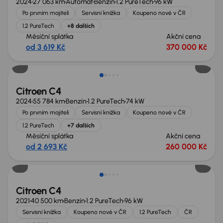
2024
27 063 km
Automat
Benzín
1.2 PureTech
96 kW
Po prvním majiteli
Servisní knížka
Koupeno nové v ČR
1.2 PureTech
+8 dalších
Měsíční splátka
Akční cena
od 3 619 Kč
370 000 Kč
Zlevněno o 10 000 Kč
Citroen C4
2024
55 784 km
Benzín
1.2 PureTech
74 kW
Po prvním majiteli
Servisní knížka
Koupeno nové v ČR
1.2 PureTech
+7 dalších
Měsíční splátka
Akční cena
od 2 693 Kč
260 000 Kč
Zlevněno o 40 000 Kč
Citroen C4
2021
40 500 km
Benzín
1.2 PureTech
96 kW
Servisní knížka
Koupeno nové v ČR
1.2 PureTech
ČR