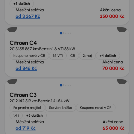
+5 dalších
Měsíční splátka
Akční cena
od 3 367 Kč
350 000 Kč
Citroen C4
2013
155 867 km
Benzín
1.6 VTi
88 kW
Koupeno nové v ČR
1.6 VTi
ČR
2.maj
+4 dalších
Měsíční splátka
Akční cena
od 846 Kč
70 000 Kč
Nově v nabídce
Citroen C3
2012
142 319 km
Benzín
1.4 i
54 kW
Po prvním majiteli
Servisní knížka
Koupeno nové v ČR
1.4 i
+5 dalších
Měsíční splátka
Akční cena
od 719 Kč
65 000 Kč