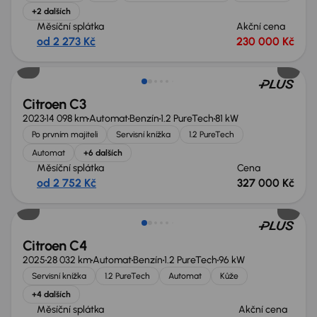
+2 dalších
Měsíční splátka
Akční cena
od 2 273 Kč
230 000 Kč
Citroen C3
2023
14 098 km
Automat
Benzín
1.2 PureTech
81 kW
Po prvním majiteli
Servisní knížka
1.2 PureTech
Automat
+6 dalších
Měsíční splátka
Cena
od 2 752 Kč
327 000 Kč
Možnost odpočtu DPH
Citroen C4
2025
28 032 km
Automat
Benzín
1.2 PureTech
96 kW
Servisní knížka
1.2 PureTech
Automat
Kůže
+4 dalších
Měsíční splátka
Akční cena