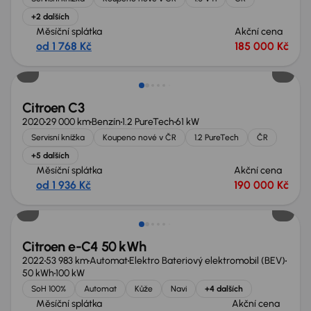
+2 dalších
Měsíční splátka
Akční cena
od 1 768 Kč
185 000 Kč
Nově v nabídce
Citroen C3
2020
29 000 km
Benzín
1.2 PureTech
61 kW
Servisní knížka
Koupeno nové v ČR
1.2 PureTech
ČR
+5 dalších
Měsíční splátka
Akční cena
od 1 936 Kč
190 000 Kč
Možnost odpočtu DPH
Citroen e-C4 50 kWh
2022
53 983 km
Automat
Elektro Bateriový elektromobil (BEV)
50 kWh
100 kW
SoH 100%
Automat
Kůže
Navi
+4 dalších
Měsíční splátka
Akční cena