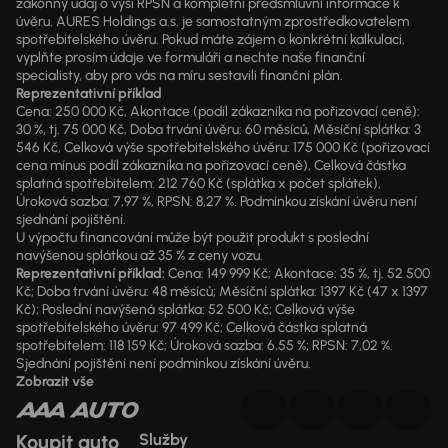
zákonný údaj o výši RPSN a kompletní předsmluvní informace k
úvěru. AURES Holdings a.s. je samostatným zprostředkovatelem
spotřebitelského úvěru. Pokud máte zájem o konkrétní kalkulaci,
vyplňte prosím údaje ve formuláři a nechte naše finanční
specialisty, aby pro vás na míru sestavili finanční plán.
Reprezentativní příklad
Cena: 250 000 Kč, Akontace (podíl zákazníka na pořizovací ceně):
30 %, tj. 75 000 Kč, Doba trvání úvěru: 60 měsíců, Měsíční splátka: 3
546 Kč, Celková výše spotřebitelského úvěru: 175 000 Kč (pořizovací
cena mínus podíl zákazníka na pořizovací ceně), Celková částka
splatná spotřebitelem: 212 760 Kč (splátka x počet splátek),
Úroková sazba: 7,97 %, RPSN: 8,27 %. Podmínkou získání úvěru není
sjednání pojištění.
U výpočtu financování může být použit produkt s poslední
navýšenou splátkou až 35 % z ceny vozu.
Reprezentativní příklad:
Cena: 149 999 Kč; Akontace: 35 %, tj. 52 500
Kč; Doba trvání úvěru: 48 měsíců; Měsíční splátka: 1397 Kč (47 x 1397
Kč); Poslední navýšená splátka: 52 500 Kč; Celková výše
spotřebitelského úvěru: 97 499 Kč; Celková částka splatná
spotřebitelem: 118 159 Kč; Úroková sazba: 6,55 %; RPSN: 7,02 %.
Sjednání pojištění není podmínkou získání úvěru.
Zobrazit vše
Koupit auto
Služby