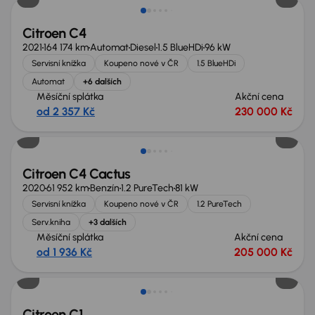
Citroen C4
2021
164 174 km
Automat
Diesel
1.5 BlueHDi
96 kW
Servisní knížka
Koupeno nové v ČR
1.5 BlueHDi
Automat
+6 dalších
Měsíční splátka
Akční cena
od 2 357 Kč
230 000 Kč
Citroen C4 Cactus
2020
61 952 km
Benzín
1.2 PureTech
81 kW
Servisní knížka
Koupeno nové v ČR
1.2 PureTech
Serv.kniha
+3 dalších
Měsíční splátka
Akční cena
od 1 936 Kč
205 000 Kč
Citroen C1