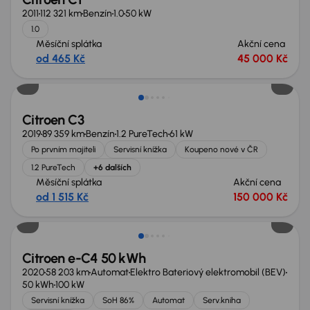
2011
112 321 km
Benzín
1.0
50 kW
1.0
Měsíční splátka
Akční cena
od 465 Kč
45 000 Kč
Citroen C3
2019
89 359 km
Benzín
1.2 PureTech
61 kW
Po prvním majiteli
Servisní knížka
Koupeno nové v ČR
1.2 PureTech
+6 dalších
Měsíční splátka
Akční cena
od 1 515 Kč
150 000 Kč
Možnost odpočtu DPH
Citroen e-C4 50 kWh
2020
58 203 km
Automat
Elektro Bateriový elektromobil (BEV)
50 kWh
100 kW
Servisní knížka
SoH 86%
Automat
Serv.kniha