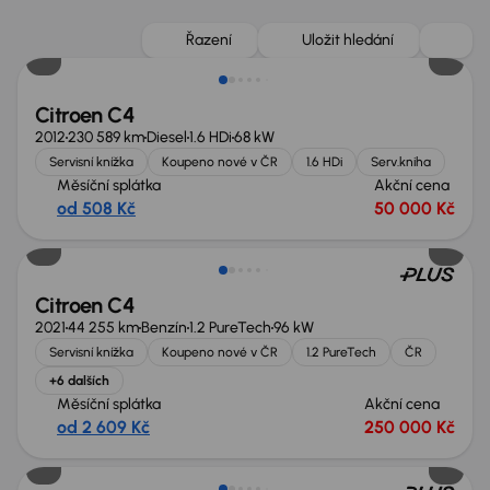
Zlevněno o 35 000 Kč
Řazení
Uložit hledání
Citroen C4
2012
230 589 km
Diesel
1.6 HDi
68 kW
Servisní knížka
Koupeno nové v ČR
1.6 HDi
Serv.kniha
Měsíční splátka
Akční cena
od 508 Kč
50 000 Kč
Zlevněno o 30 000 Kč
Citroen C4
2021
44 255 km
Benzín
1.2 PureTech
96 kW
Servisní knížka
Koupeno nové v ČR
1.2 PureTech
ČR
+6 dalších
Měsíční splátka
Akční cena
od 2 609 Kč
250 000 Kč