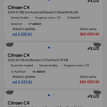
Citroen C4
2024
41 982 km
Automat
Diesel
1.5 BlueHDi
96 kW
Servisní knížka
Koupeno nové v ČR
1.5 BlueHDi
Automat
+7 dalších
Měsíční splátka
Akční cena
od 3 535 Kč
360 000 Kč
Citroen C4
2022
42 196 km
Benzín
1.2 PureTech
74 kW
Po prvním majiteli
Servisní knížka
Koupeno nové v ČR
1.2 PureTech
+6 dalších
Měsíční splátka
Akční cena
od 2 693 Kč
260 000 Kč
Možnost odpočtu DPH
Citroen C4