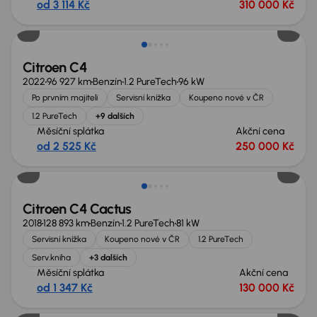
od 3 114 Kč
310 000 Kč
Zlevněno o 20 000 Kč
Citroen C4
2022
96 927 km
Benzín
1.2 PureTech
96 kW
Po prvním majiteli
Servisní knížka
Koupeno nové v ČR
1.2 PureTech
+9 dalších
Měsíční splátka
Akční cena
od 2 525 Kč
250 000 Kč
Citroen C4 Cactus
2018
128 893 km
Benzín
1.2 PureTech
81 kW
Servisní knížka
Koupeno nové v ČR
1.2 PureTech
Serv.kniha
+3 dalších
Měsíční splátka
Akční cena
od 1 347 Kč
130 000 Kč