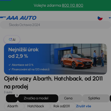
Abarth
Hatchback
Rok od
2011
Zrušit vše
Volejte zdarma
800 110 800
AI
Ojeté vozy Abarth, Hatchback, od 2011
na prodej
3 auta
3
Značka a model
Cena
Splátka
Abarth
Hatchback
Rok od
2011
Zrušit vše