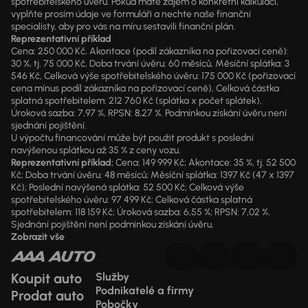
spotřebitelského úvěru. Pokud máte zájem o konkrétní kalkulaci,
vyplňte prosím údaje ve formuláři a nechte naše finanční
specialisty, aby pro vás na míru sestavili finanční plán.
Reprezentativní příklad
Cena: 250 000 Kč, Akontace (podíl zákazníka na pořizovací ceně):
30 %, tj. 75 000 Kč, Doba trvání úvěru: 60 měsíců, Měsíční splátka: 3
546 Kč, Celková výše spotřebitelského úvěru: 175 000 Kč (pořizovací
cena mínus podíl zákazníka na pořizovací ceně), Celková částka
splatná spotřebitelem: 212 760 Kč (splátka x počet splátek),
Úroková sazba: 7,97 %, RPSN: 8,27 %. Podmínkou získání úvěru není
sjednání pojištění.
U výpočtu financování může být použit produkt s poslední
navýšenou splátkou až 35 % z ceny vozu.
Reprezentativní příklad:
Cena: 149 999 Kč; Akontace: 35 %, tj. 52 500
Kč; Doba trvání úvěru: 48 měsíců; Měsíční splátka: 1397 Kč (47 x 1397
Kč); Poslední navýšená splátka: 52 500 Kč; Celková výše
spotřebitelského úvěru: 97 499 Kč; Celková částka splatná
spotřebitelem: 118 159 Kč; Úroková sazba: 6,55 %; RPSN: 7,02 %.
Sjednání pojištění není podmínkou získání úvěru.
Zobrazit vše
Koupit auto
Služby
Podnikatelé a firmy
Prodat auto
Pobočky