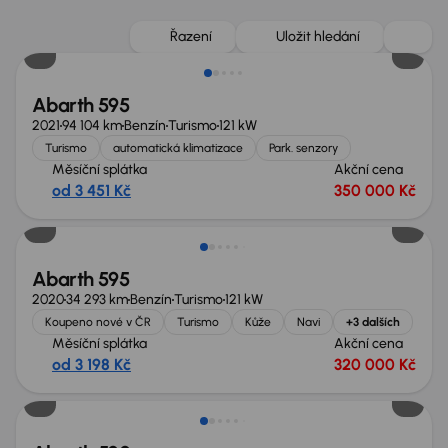
Zlevněno o 55 000 Kč
Řazení
Uložit hledání
Abarth 595
2021
94 104 km
Benzín
Turismo
121 kW
Turismo
automatická klimatizace
Park. senzory
Měsíční splátka
Akční cena
od 3 451 Kč
350 000 Kč
Abarth 595
2020
34 293 km
Benzín
Turismo
121 kW
Koupeno nové v ČR
Turismo
Kůže
Navi
+3 dalších
Měsíční splátka
Akční cena
od 3 198 Kč
320 000 Kč