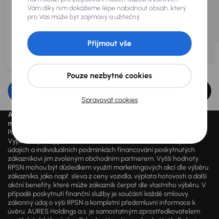
Vám díky nim dokážeme lépe nabídnout obsah, který
pro Vás může být zajímavý a užitečný.
Přijmout vše
Pouze nezbytné cookies
Upravit filtr
Spravovat cookies
Aktuálně platné ceny jsou uvedeny na
www.aaaauto.cz
. Akci je
možné využít od 14.3.2020 do odvolání.
Podmínky spotřebitelského úvěru u konkrétního vozu se mohou lišit.
Výpočet splátky je orientační a závisí na konkrétních vstupních
údajích a individuálních podmínkách financování poskytnutých
zákazníkovi jim zvoleným obchodním partnerem. Vyšší hodnoty
RPSN mohou být důsledkem využití marketingových akcí dle výběru
zákazníka, jako např. sleva z ceny vozidla, výplata hotovosti a další
akční benefity, které může zákazník čerpat dle vlastního výběru. V
případě poskytnutí finanční služby je součástí každé smlouvy
zákonný údaj o výši RPSN a kompletní předsmluvní informace k
úvěru. AURES Holdings a.s. je samostatným zprostředkovatelem