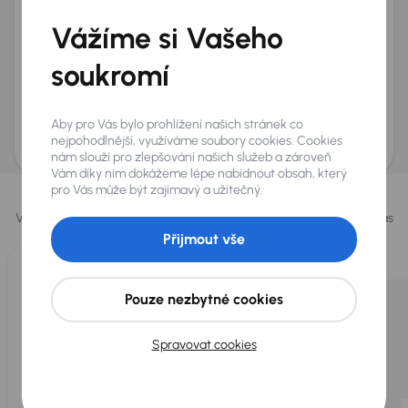
+420
E-mail
*
Vážíme si Vašeho
Přeji si dostávat informace o atraktivních slevových
soukromí
nabídkách
Odeslat poptávku
Aby pro Vás bylo prohlížení našich stránek co
AURES Holdings a.s., se sídlem Dopraváků 874/15, Čimice, 184 00 Praha 8 bude
uchovávat a zpracovávat vaše osobní údaje v souladu se zásadami ochrany a
nejpohodlnější, využíváme soubory cookies. Cookies
zpracování
osobních údajů
.
nám slouží pro zlepšování našich služeb a zároveň
Vám díky nim dokážeme lépe nabídnout obsah, který
Vybrali jsme pro vás
pro Vás může být zajímavý a užitečný.
Vybíráme pro vás ty
nejlepší vozy
z naší nabídky. Každý den pro vás
vykoupíme až 400 vozů
.
Přijmout vše
Pouze nezbytné cookies
Spravovat cookies