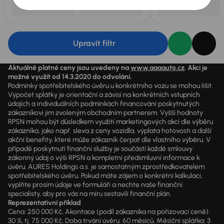
Upravit filtr
Aktuálně platné ceny jsou uvedeny na
www.aaaauto.cz
. Akci je
možné využít od 14.3.2020 do odvolání.
Podmínky spotřebitelského úvěru u konkrétního vozu se mohou lišit.
Výpočet splátky je orientační a závisí na konkrétních vstupních
údajích a individuálních podmínkách financování poskytnutých
zákazníkovi jim zvoleným obchodním partnerem. Vyšší hodnoty
RPSN mohou být důsledkem využití marketingových akcí dle výběru
zákazníka, jako např. sleva z ceny vozidla, výplata hotovosti a další
akční benefity, které může zákazník čerpat dle vlastního výběru. V
případě poskytnutí finanční služby je součástí každé smlouvy
zákonný údaj o výši RPSN a kompletní předsmluvní informace k
úvěru. AURES Holdings a.s. je samostatným zprostředkovatelem
spotřebitelského úvěru. Pokud máte zájem o konkrétní kalkulaci,
vyplňte prosím údaje ve formuláři a nechte naše finanční
specialisty, aby pro vás na míru sestavili finanční plán.
Reprezentativní příklad
Cena: 250 000 Kč, Akontace (podíl zákazníka na pořizovací ceně):
30 %, tj. 75 000 Kč, Doba trvání úvěru: 60 měsíců, Měsíční splátka: 3