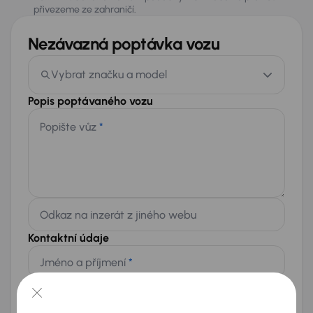
přivezeme ze zahraničí.
Nezávazná poptávka vozu
Vybrat značku a model
Popis poptávaného vozu
Popište vůz
*
Odkaz na inzerát z jiného webu
Kontaktní údaje
Jméno a příjmení
*
Telefon
*