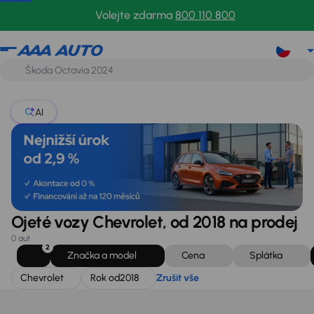
Chevrolet
Rok od
2018
Zrušit vše
Volejte zdarma
800 110 800
AI
Ojeté vozy Chevrolet, od 2018 na prodej
0 aut
2
Značka a model
Cena
Splátka
Chevrolet
Rok od
2018
Zrušit vše