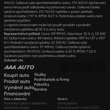
546 Kč, Celková výše spotřebitelského úvěru: 175 000 Kč (pořizovací
cena mínus podíl zákazníka na pořizovací ceně), Celková částka
splatná spotřebitelem: 212 760 Kč (splátka x počet splátek),
Úroková sazba: 7,97 %, RPSN: 8,27 %. Podmínkou získání úvěru není
sjednání pojištění.
U výpočtu financování může být použit produkt s poslední
navýšenou splátkou až 35 % z ceny vozu.
Reprezentativní příklad:
Cena: 149 999 Kč; Akontace: 35 %, tj. 52 500
Kč; Doba trvání úvěru: 48 měsíců; Měsíční splátka: 1397 Kč (47 x 1397
Kč); Poslední navýšená splátka: 52 500 Kč; Celková výše
spotřebitelského úvěru: 97 499 Kč; Celková částka splatná
spotřebitelem: 118 159 Kč; Úroková sazba: 6,55 %; RPSN: 7,02 %.
Sjednání pojištění není podmínkou získání úvěru.
Zobrazit vše
Koupit auto
Služby
Podnikatelé a firmy
Prodat auto
Pobočky
Vyměnit auto
Kariéra
Financování
Péče o zákazníky
Kariéra
Poprodejní péče o zákazníky
Volné pozice
Asistenční služby
Proč pracovat v AAA AUTO