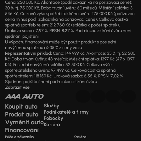
Cena: 250 000 Kč, Akontace (podíl zákazníka na pořizovací ceně):
30 %, tj. 75 000 Kč, Doba trvání úvěru: 60 měsíců, Měsíční splátka: 3
546 Kč, Celková výše spotřebitelského úvěru: 175 000 Kč (pořizovací
cena mínus podíl zákazníka na pořizovací ceně), Celková částka
splatná spotřebitelem: 212 760 Kč (splátka x počet splátek),
Úroková sazba: 7,97 %, RPSN: 8,27 %. Podmínkou získání úvěru není
sjednání pojištění.
U výpočtu financování může být použit produkt s poslední
navýšenou splátkou až 35 % z ceny vozu.
Reprezentativní příklad:
Cena: 149 999 Kč; Akontace: 35 %, tj. 52 500
Kč; Doba trvání úvěru: 48 měsíců; Měsíční splátka: 1397 Kč (47 x 1397
Kč); Poslední navýšená splátka: 52 500 Kč; Celková výše
spotřebitelského úvěru: 97 499 Kč; Celková částka splatná
spotřebitelem: 118 159 Kč; Úroková sazba: 6,55 %; RPSN: 7,02 %.
Sjednání pojištění není podmínkou získání úvěru.
Zobrazit vše
Koupit auto
Služby
Podnikatelé a firmy
Prodat auto
Pobočky
Vyměnit auto
Kariéra
Financování
Péče o zákazníky
Kariéra