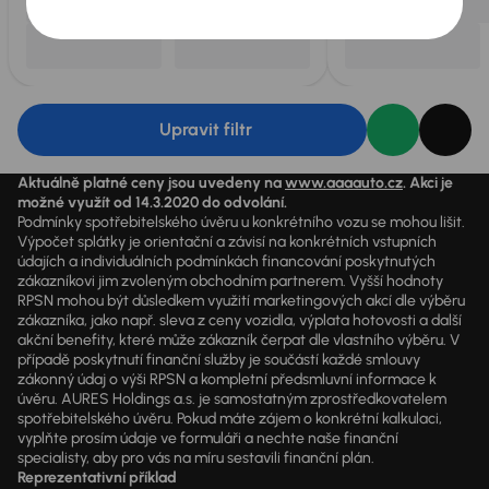
Upravit filtr
Aktuálně platné ceny jsou uvedeny na
www.aaaauto.cz
. Akci je
možné využít od 14.3.2020 do odvolání.
Podmínky spotřebitelského úvěru u konkrétního vozu se mohou lišit.
Výpočet splátky je orientační a závisí na konkrétních vstupních
údajích a individuálních podmínkách financování poskytnutých
zákazníkovi jim zvoleným obchodním partnerem. Vyšší hodnoty
RPSN mohou být důsledkem využití marketingových akcí dle výběru
zákazníka, jako např. sleva z ceny vozidla, výplata hotovosti a další
akční benefity, které může zákazník čerpat dle vlastního výběru. V
případě poskytnutí finanční služby je součástí každé smlouvy
zákonný údaj o výši RPSN a kompletní předsmluvní informace k
úvěru. AURES Holdings a.s. je samostatným zprostředkovatelem
spotřebitelského úvěru. Pokud máte zájem o konkrétní kalkulaci,
vyplňte prosím údaje ve formuláři a nechte naše finanční
specialisty, aby pro vás na míru sestavili finanční plán.
Reprezentativní příklad