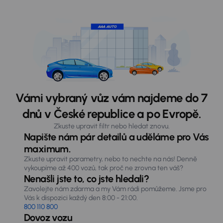
Vámi vybraný vůz vám najdeme do 7
dnů v České republice a po Evropě.
Zkuste upravit filtr nebo hledat znovu.
Napište nám pár detailů a uděláme pro Vás
maximum.
Zkuste upravit parametry, nebo to nechte na nás! Denně
vykoupíme až 400 vozů, tak proč ne zrovna ten váš?
Nenašli jste to, co jste hledali?
Zavolejte nám zdarma a my Vám rádi pomůžeme. Jsme pro
Vás k dispozici každý den 8:00 - 21:00.
800 110 800
Dovoz vozu