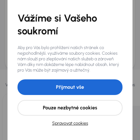
Telefon
*
Vážíme si Vašeho
+420
E-mail
*
Přeji si dostávat informace o atraktivních slevových
soukromí
nabídkách
Odeslat poptávku
Aby pro Vás bylo prohlížení našich stránek co
AURES Holdings a.s., se sídlem Dopraváků 874/15, Čimice, 184 00 Praha 8 bude
nejpohodlnější, využíváme soubory cookies. Cookies
uchovávat a zpracovávat vaše osobní údaje v souladu se zásadami ochrany a
nám slouží pro zlepšování našich služeb a zároveň
zpracování
osobních údajů
.
Vám díky nim dokážeme lépe nabídnout obsah, který
pro Vás může být zajímavý a užitečný.
Vybrali jsme pro vás
Vybíráme pro vás ty
nejlepší vozy
z naší nabídky. Každý den pro vás
Přijmout vše
vykoupíme až 400 vozů
.
Pouze nezbytné cookies
Spravovat cookies