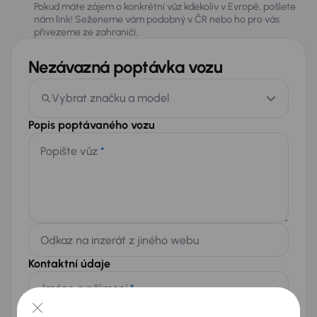
Pokud máte zájem o konkrétní vůz kdekoliv v Evropě, pošlete
nám link! Seženeme vám podobný v ČR nebo ho pro vás
přivezeme ze zahraničí.
Nezávazná poptávka vozu
Vybrat značku a model
Popis poptávaného vozu
Popište vůz
*
Odkaz na inzerát z jiného webu
Kontaktní údaje
Jméno a příjmení
*