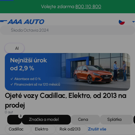
Cadillac
Elektro
Rok od
2013
Zrušit vše
Volejte zdarma
800 110 800
AI
Ojeté vozy Cadillac, Elektro, od 2013 na
prodej
0 aut
3
Značka a model
Cena
Splátka
Cadillac
Elektro
Rok od
2013
Zrušit vše