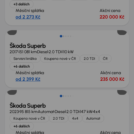
+3 dalších
Měsíční splátka
Akční cena
od 2 273 Kč
220 000 Kč
Škoda Superb
2017
151 081 km
Diesel
2.0 TDI
110 kW
Servisní knížka
Koupeno nové v ČR
2.0 TDI
ČR
+6 dalších
Měsíční splátka
Akční cena
od 2 399 Kč
235 000 Kč
Zlevněno o 30 000 Kč
Škoda Superb
2023
95 815 km
Automat
Diesel
2.0 TDI
147 kW
4x4
Koupeno nové v ČR
2.0 TDI
4x4
Automat
+6 dalších
Měsíční splátka
Akční cena