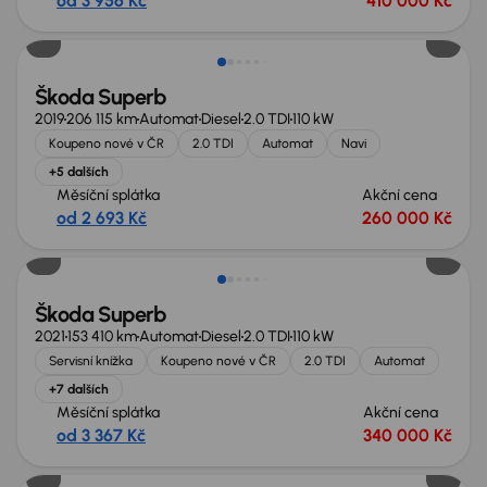
od 3 956 Kč
410 000 Kč
Škoda Superb
2019
206 115 km
Automat
Diesel
2.0 TDI
110 kW
Koupeno nové v ČR
2.0 TDI
Automat
Navi
+5 dalších
Měsíční splátka
Akční cena
od 2 693 Kč
260 000 Kč
Zlevněno o 40 000 Kč
Škoda Superb
2021
153 410 km
Automat
Diesel
2.0 TDI
110 kW
Servisní knížka
Koupeno nové v ČR
2.0 TDI
Automat
+7 dalších
Měsíční splátka
Akční cena
od 3 367 Kč
340 000 Kč