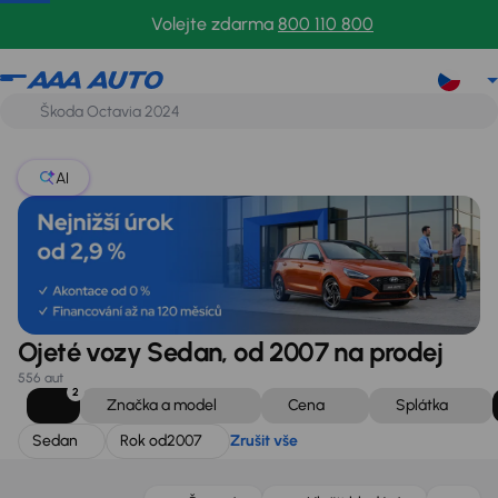
Sedan
Rok od
2007
Zrušit vše
Volejte zdarma
800 110 800
AI
Ojeté vozy Sedan, od 2007 na prodej
556 aut
2
Značka a model
Cena
Splátka
Sedan
Rok od
2007
Zrušit vše
Nově v nabídce