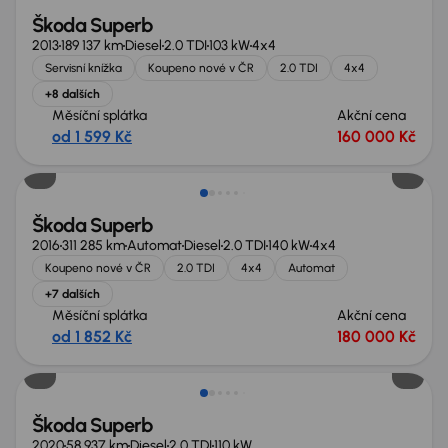
Škoda Superb
2013
189 137 km
Diesel
2.0 TDI
103 kW
4x4
Servisní knížka
Koupeno nové v ČR
2.0 TDI
4x4
+8 dalších
Měsíční splátka
Akční cena
od 1 599 Kč
160 000 Kč
Škoda Superb
2016
311 285 km
Automat
Diesel
2.0 TDI
140 kW
4x4
Koupeno nové v ČR
2.0 TDI
4x4
Automat
+7 dalších
Měsíční splátka
Akční cena
od 1 852 Kč
180 000 Kč
Nově v nabídce
Škoda Superb
2020
58 937 km
Diesel
2.0 TDI
110 kW