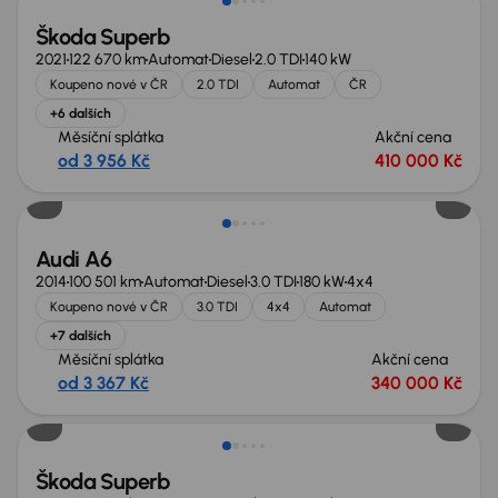
Škoda Superb
2021
122 670 km
Automat
Diesel
2.0 TDI
140 kW
Koupeno nové v ČR
2.0 TDI
Automat
ČR
+6 dalších
Měsíční splátka
Akční cena
od 3 956 Kč
410 000 Kč
Audi A6
2014
100 501 km
Automat
Diesel
3.0 TDI
180 kW
4x4
Koupeno nové v ČR
3.0 TDI
4x4
Automat
+7 dalších
Měsíční splátka
Akční cena
od 3 367 Kč
340 000 Kč
Škoda Superb