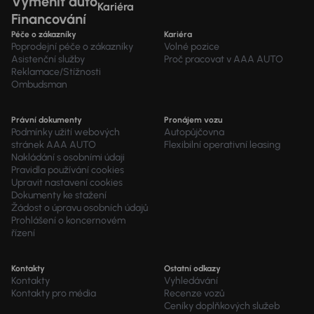
Vyměnit auto
Kariéra
Financování
Péče o zákazníky
Kariéra
Poprodejní péče o zákazníky
Volné pozice
Asistenční služby
Proč pracovat v AAA AUTO
Reklamace/Stížnosti
Ombudsman
Právní dokumenty
Pronájem vozu
Podmínky užití webových
Autopůjčovna
stránek AAA AUTO
Flexibilní operativní leasing
Nakládání s osobními údaji
Pravidla používání cookies
Upravit nastavení cookies
Dokumenty ke stažení
Žádost o úpravu osobních údajů
Prohlášení o koncernovém
řízení
Kontakty
Ostatní odkazy
Kontakty
Vyhledávání
Kontakty pro média
Recenze vozů
Ceníky doplňkových služeb