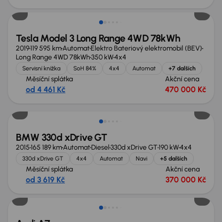
Zlevněno o 10 000 Kč
Tesla Model 3 Long Range 4WD 78kWh
2019
119 595 km
Automat
Elektro Bateriový elektromobil (BEV)
Long Range 4WD 78kWh
350 kW
4x4
Servisní knížka
SoH 84%
4x4
Automat
+7 dalších
Měsíční splátka
Akční cena
od 4 461 Kč
470 000 Kč
BMW 330d xDrive GT
2015
165 189 km
Automat
Diesel
330d xDrive GT
190 kW
4x4
330d xDrive GT
4x4
Automat
Navi
+5 dalších
Měsíční splátka
Akční cena
od 3 619 Kč
370 000 Kč
Zlevněno o 20 000 Kč