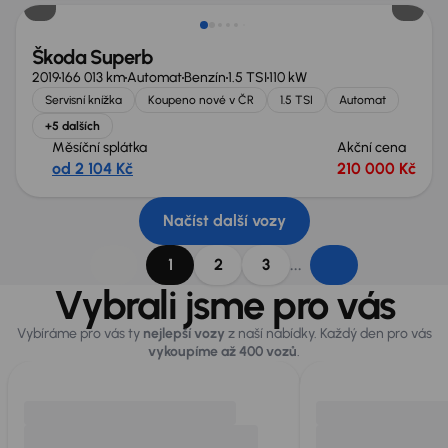
Škoda Superb
2019
166 013 km
Automat
Benzín
1.5 TSI
110 kW
Servisní knížka
Koupeno nové v ČR
1.5 TSI
Automat
+5 dalších
Měsíční splátka
Akční cena
od 2 104 Kč
210 000 Kč
Načíst další vozy
...
1
2
3
Vybrali jsme pro vás
Vybíráme pro vás ty
nejlepší vozy
z naší nabídky. Každý den pro vás
vykoupíme až 400 vozů
.