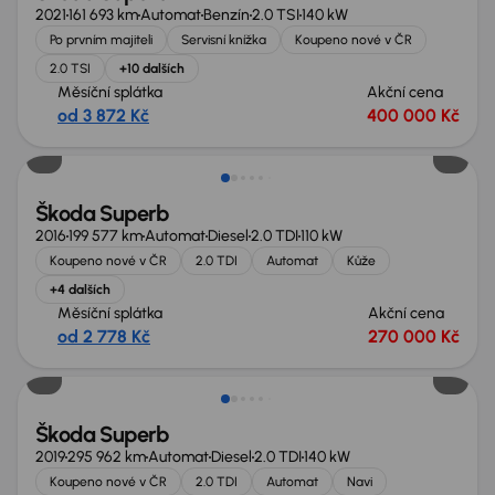
2021
161 693 km
Automat
Benzín
2.0 TSI
140 kW
Po prvním majiteli
Servisní knížka
Koupeno nové v ČR
2.0 TSI
+10 dalších
Měsíční splátka
Akční cena
od 3 872 Kč
400 000 Kč
Zlevněno o 20 000 Kč
Škoda Superb
2016
199 577 km
Automat
Diesel
2.0 TDI
110 kW
Koupeno nové v ČR
2.0 TDI
Automat
Kůže
+4 dalších
Měsíční splátka
Akční cena
od 2 778 Kč
270 000 Kč
Zlevněno o 50 000 Kč
Škoda Superb
2019
295 962 km
Automat
Diesel
2.0 TDI
140 kW
Koupeno nové v ČR
2.0 TDI
Automat
Navi