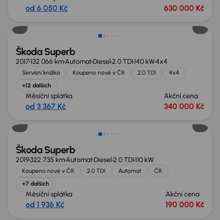
od 6 050 Kč
630 000 Kč
Škoda Superb
2017
132 066 km
Automat
Diesel
2.0 TDI
140 kW
4x4
Servisní knížka
Koupeno nové v ČR
2.0 TDI
4x4
+12 dalších
Měsíční splátka
Akční cena
od 3 367 Kč
340 000 Kč
Zlevněno o 10 000 Kč
Škoda Superb
2019
322 735 km
Automat
Diesel
2.0 TDI
110 kW
Koupeno nové v ČR
2.0 TDI
Automat
ČR
+7 dalších
Měsíční splátka
Akční cena
od 1 936 Kč
190 000 Kč