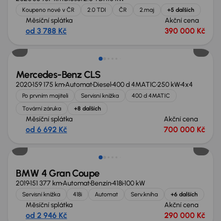
Koupeno nové v ČR
2.0 TDI
ČR
2.maj
+5 dalších
Měsíční splátka
Akční cena
od 3 788 Kč
390 000 Kč
Možnost odpočtu DPH
Mercedes-Benz CLS
2020
159 175 km
Automat
Diesel
400 d 4MATIC
250 kW
4x4
Po prvním majiteli
Servisní knížka
400 d 4MATIC
Tovární záruka
+8 dalších
Měsíční splátka
Akční cena
od 6 692 Kč
700 000 Kč
Zlevněno o 50 000 Kč
BMW 4 Gran Coupe
2019
151 377 km
Automat
Benzín
418i
100 kW
Servisní knížka
418i
Automat
Serv.kniha
+6 dalších
Měsíční splátka
Akční cena
od 2 946 Kč
290 000 Kč