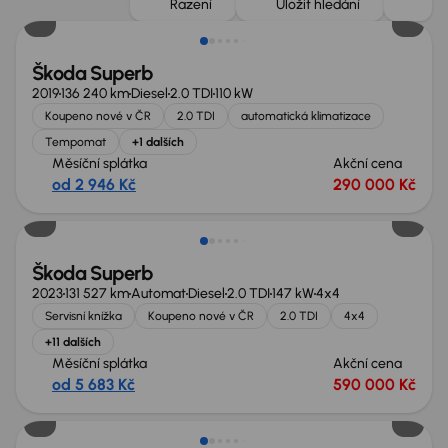
Řazení
Uložit hledání
Škoda Superb
2019
136 240 km
Diesel
2.0 TDI
110 kW
Koupeno nové v ČR
2.0 TDI
automatická klimatizace
Tempomat
+1 dalších
Měsíční splátka
Akční cena
od 2 946 Kč
290 000 Kč
Zlevněno o 10 000 Kč
Škoda Superb
2023
131 527 km
Automat
Diesel
2.0 TDI
147 kW
4x4
Servisní knížka
Koupeno nové v ČR
2.0 TDI
4x4
+11 dalších
Měsíční splátka
Akční cena
od 5 683 Kč
590 000 Kč
Zlevněno o 30 000 Kč