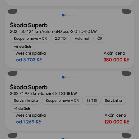
Škoda Superb
2021
150 424 km
Automat
Diesel
2.0 TDI
110 kW
Koupeno nové v ČR
2.0 TDI
Automat
ČR
+6 dalších
Měsíční splátka
Akční cena
od 3 703 Kč
380 000 Kč
Škoda Superb
2012
74 975 km
Benzín
1.8 TSI
118 kW
Servisní knížka
Koupeno nové v ČR
1.8 TSI
Serv.kniha
+1 dalších
Měsíční splátka
Akční cena
od 1 269 Kč
120 000 Kč
Možnost odpočtu DPH