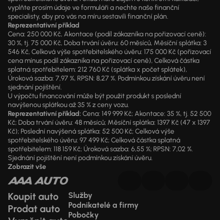
vyplňte prosím údaje ve formuláři a nechte naše finanční
specialisty, aby pro vás na míru sestavili finanční plán.
Reprezentativní příklad
Cena: 250 000 Kč, Akontace (podíl zákazníka na pořizovací ceně):
30 %, tj. 75 000 Kč, Doba trvání úvěru: 60 měsíců, Měsíční splátka: 3
546 Kč, Celková výše spotřebitelského úvěru: 175 000 Kč (pořizovací
cena mínus podíl zákazníka na pořizovací ceně), Celková částka
splatná spotřebitelem: 212 760 Kč (splátka x počet splátek),
Úroková sazba: 7,97 %, RPSN: 8,27 %. Podmínkou získání úvěru není
sjednání pojištění.
U výpočtu financování může být použit produkt s poslední
navýšenou splátkou až 35 % z ceny vozu.
Reprezentativní příklad:
Cena: 149 999 Kč; Akontace: 35 %, tj. 52 500
Kč; Doba trvání úvěru: 48 měsíců; Měsíční splátka: 1397 Kč (47 x 1397
Kč); Poslední navýšená splátka: 52 500 Kč; Celková výše
spotřebitelského úvěru: 97 499 Kč; Celková částka splatná
spotřebitelem: 118 159 Kč; Úroková sazba: 6,55 %; RPSN: 7,02 %.
Sjednání pojištění není podmínkou získání úvěru.
Zobrazit vše
Koupit auto
Služby
Podnikatelé a firmy
Prodat auto
Pobočky