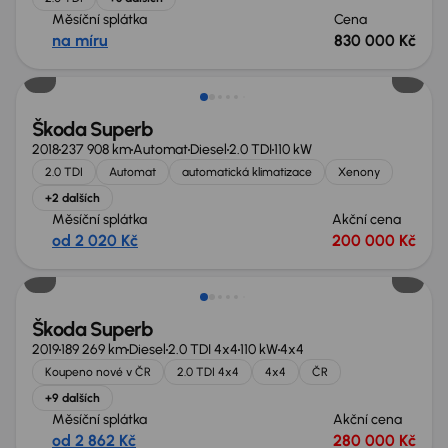
Měsíční splátka
Cena
na míru
830 000 Kč
Možnost odpočtu DPH
Škoda Superb
2018
237 908 km
Automat
Diesel
2.0 TDI
110 kW
2.0 TDI
Automat
automatická klimatizace
Xenony
+2 dalších
Měsíční splátka
Akční cena
od 2 020 Kč
200 000 Kč
Možnost odpočtu DPH
Škoda Superb
2019
189 269 km
Diesel
2.0 TDI 4x4
110 kW
4x4
Koupeno nové v ČR
2.0 TDI 4x4
4x4
ČR
+9 dalších
Měsíční splátka
Akční cena
od 2 862 Kč
280 000 Kč