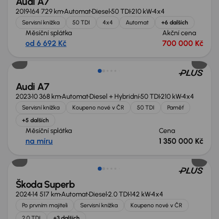
Audi A7
2019
164 729 km
Automat
Diesel
50 TDI
210 kW
4x4
Servisní knížka
50 TDI
4x4
Automat
+6 dalších
Měsíční splátka
Akční cena
od 6 692 Kč
700 000 Kč
Zlevněno o 150 000 Kč
Audi A7
2023
10 368 km
Automat
Diesel + Hybridní
50 TDI
210 kW
4x4
Servisní knížka
Koupeno nové v ČR
50 TDI
Paměť
+5 dalších
Měsíční splátka
Cena
na míru
1 350 000 Kč
Zlevněno o 100 000 Kč
Škoda Superb
2024
14 517 km
Automat
Diesel
2.0 TDI
142 kW
4x4
Po prvním majiteli
Servisní knížka
Koupeno nové v ČR
2.0 TDI
+3 dalších