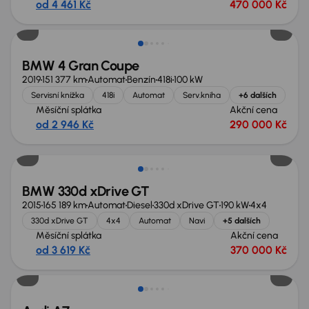
od 4 461 Kč
470 000 Kč
Zlevněno o 50 000 Kč
BMW 4 Gran Coupe
2019
151 377 km
Automat
Benzín
418i
100 kW
Servisní knížka
418i
Automat
Serv.kniha
+6 dalších
Měsíční splátka
Akční cena
od 2 946 Kč
290 000 Kč
BMW 330d xDrive GT
2015
165 189 km
Automat
Diesel
330d xDrive GT
190 kW
4x4
330d xDrive GT
4x4
Automat
Navi
+5 dalších
Měsíční splátka
Akční cena
od 3 619 Kč
370 000 Kč
Zlevněno o 20 000 Kč