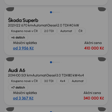
Možnost odpočtu DPH
Škoda Superb
2021
122 670 km
Automat
Diesel
2.0 TDI
140 kW
Koupeno nové v ČR
2.0 TDI
Automat
ČR
+6 dalších
Měsíční splátka
Akční cena
od 3 956 Kč
410 000 Kč
Audi A6
2014
100 501 km
Automat
Diesel
3.0 TDI
180 kW
4x4
Koupeno nové v ČR
3.0 TDI
4x4
Automat
+7 dalších
Měsíční splátka
Akční cena
od 3 367 Kč
340 000 Kč