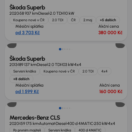
Škoda Superb
2020
58 937 km
Diesel
2.0 TDI
110 kW
Koupeno nové v ČR
2.0 TDI
ČR
2.maj
+5 dalších
Měsíční splátka
Akční cena
od 3 703 Kč
380 000 Kč
Zlevněno o 30 000 Kč
Škoda Superb
2013
189 137 km
Diesel
2.0 TDI
103 kW
4x4
Servisní knížka
Koupeno nové v ČR
2.0 TDI
4x4
+8 dalších
Měsíční splátka
Akční cena
od 1 599 Kč
160 000 Kč
Možnost odpočtu DPH
Mercedes-Benz CLS
2020
159 175 km
Automat
Diesel
400 d 4MATIC
250 kW
4x4
Po prvním majiteli
Servisní knížka
400 d 4MATIC