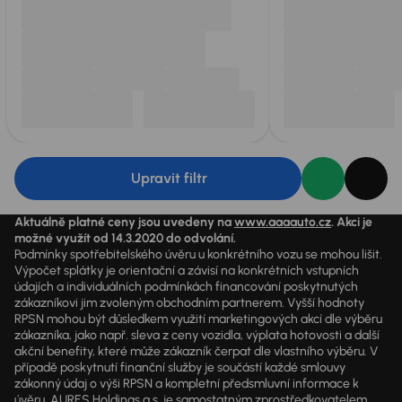
Upravit filtr
Aktuálně platné ceny jsou uvedeny na
www.aaaauto.cz
. Akci je
možné využít od 14.3.2020 do odvolání.
Podmínky spotřebitelského úvěru u konkrétního vozu se mohou lišit.
Výpočet splátky je orientační a závisí na konkrétních vstupních
údajích a individuálních podmínkách financování poskytnutých
zákazníkovi jim zvoleným obchodním partnerem. Vyšší hodnoty
RPSN mohou být důsledkem využití marketingových akcí dle výběru
zákazníka, jako např. sleva z ceny vozidla, výplata hotovosti a další
akční benefity, které může zákazník čerpat dle vlastního výběru. V
případě poskytnutí finanční služby je součástí každé smlouvy
zákonný údaj o výši RPSN a kompletní předsmluvní informace k
úvěru. AURES Holdings a.s. je samostatným zprostředkovatelem