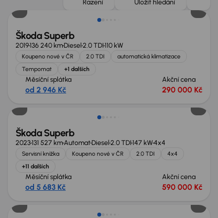
Řazení
Uložit hledání
Škoda Superb
2019
136 240 km
Diesel
2.0 TDI
110 kW
Koupeno nové v ČR
2.0 TDI
automatická klimatizace
Tempomat
+1 dalších
Měsíční splátka
Akční cena
od 2 946 Kč
290 000 Kč
Zlevněno o 10 000 Kč
Škoda Superb
2023
131 527 km
Automat
Diesel
2.0 TDI
147 kW
4x4
Servisní knížka
Koupeno nové v ČR
2.0 TDI
4x4
+11 dalších
Měsíční splátka
Akční cena
od 5 683 Kč
590 000 Kč
Možnost odpočtu DPH