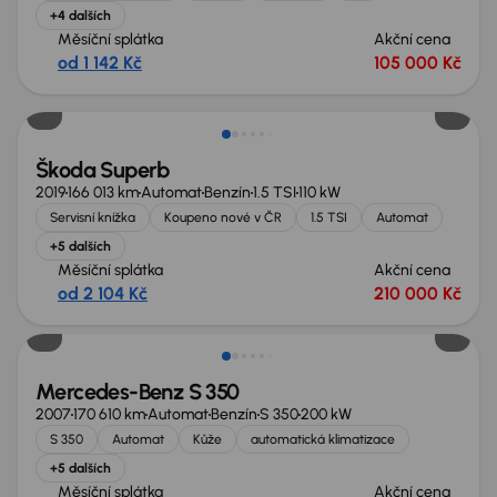
+4 dalších
Měsíční splátka
Akční cena
od 1 142 Kč
105 000 Kč
Škoda Superb
2019
166 013 km
Automat
Benzín
1.5 TSI
110 kW
Servisní knížka
Koupeno nové v ČR
1.5 TSI
Automat
+5 dalších
Měsíční splátka
Akční cena
od 2 104 Kč
210 000 Kč
Mercedes-Benz S 350
2007
170 610 km
Automat
Benzín
S 350
200 kW
S 350
Automat
Kůže
automatická klimatizace
+5 dalších
Měsíční splátka
Akční cena