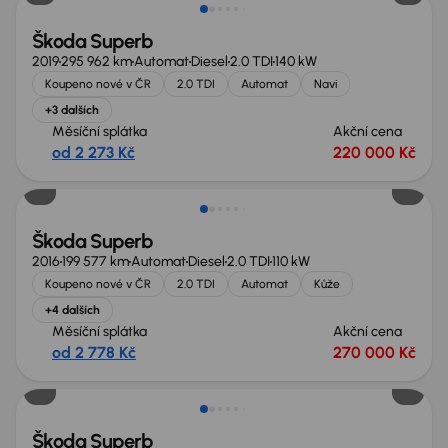
Škoda Superb
2019
295 962 km
Automat
Diesel
2.0 TDI
140 kW
Koupeno nové v ČR
2.0 TDI
Automat
Navi
+3 dalších
Měsíční splátka
Akční cena
od 2 273 Kč
220 000 Kč
Zlevněno o 20 000 Kč
Škoda Superb
2016
199 577 km
Automat
Diesel
2.0 TDI
110 kW
Koupeno nové v ČR
2.0 TDI
Automat
Kůže
+4 dalších
Měsíční splátka
Akční cena
od 2 778 Kč
270 000 Kč
Zlevněno o 30 000 Kč
Škoda Superb