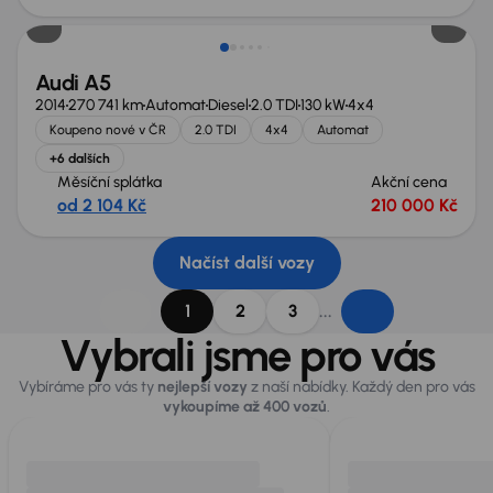
Audi A5
2014
270 741 km
Automat
Diesel
2.0 TDI
130 kW
4x4
Koupeno nové v ČR
2.0 TDI
4x4
Automat
+6 dalších
Měsíční splátka
Akční cena
od 2 104 Kč
210 000 Kč
Načíst další vozy
...
1
2
3
Vybrali jsme pro vás
Vybíráme pro vás ty
nejlepší vozy
z naší nabídky. Každý den pro vás
vykoupíme až 400 vozů
.