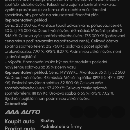
spotřebitelského úvěru. Pokud máte zájem o konkrétní kalkulaci,
vyplňte prosím údaje ve formuláři a nechte naše finanční
specialisty, aby pro vás na míru sestavili finanční plán.
Reprezentativní příklad
Cena: 250 000 Kč, Akontace (podíl zákazníka na pořizovací ceně):
30 %, tj. 75 000 Kč, Doba trvání úvěru: 60 měsíců, Měsíční splátka: 3
546 Kč, Celková výše spotřebitelského úvěru: 175 000 Kč (pořizovací
cena mínus podíl zákazníka na pořizovací ceně), Celková částka
splatná spotřebitelem: 212 760 Kč (splátka x počet splátek),
Úroková sazba: 7,97 %, RPSN: 8,27 %. Podmínkou získání úvěru není
sjednání pojištění.
U výpočtu financování může být použit produkt s poslední
navýšenou splátkou až 35 % z ceny vozu.
Reprezentativní příklad:
Cena: 149 999 Kč; Akontace: 35 %, tj. 52 500
Kč; Doba trvání úvěru: 48 měsíců; Měsíční splátka: 1397 Kč (47 x 1397
Kč); Poslední navýšená splátka: 52 500 Kč; Celková výše
spotřebitelského úvěru: 97 499 Kč; Celková částka splatná
spotřebitelem: 118 159 Kč; Úroková sazba: 6,55 %; RPSN: 7,02 %.
Sjednání pojištění není podmínkou získání úvěru.
Zobrazit vše
Koupit auto
Služby
Podnikatelé a firmy
Prodat auto