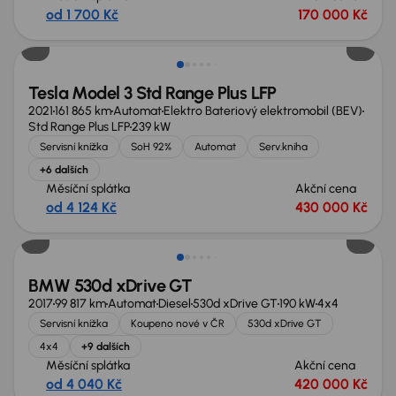
od 1 700 Kč
170 000 Kč
Zlevněno o 30 000 Kč
Tesla Model 3 Std Range Plus LFP
2021
161 865 km
Automat
Elektro Bateriový elektromobil (BEV)
Std Range Plus LFP
239 kW
Servisní knížka
SoH 92%
Automat
Serv.kniha
+6 dalších
Měsíční splátka
Akční cena
od 4 124 Kč
430 000 Kč
Zlevněno o 20 000 Kč
BMW 530d xDrive GT
2017
99 817 km
Automat
Diesel
530d xDrive GT
190 kW
4x4
Servisní knížka
Koupeno nové v ČR
530d xDrive GT
4x4
+9 dalších
Měsíční splátka
Akční cena
od 4 040 Kč
420 000 Kč