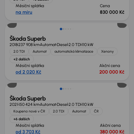
Měsíční splátka
Cena
na míru
830 000 Kč
Možnost odpočtu DPH
Škoda Superb
2018
237 908 km
Automat
Diesel
2.0 TDI
110 kW
2.0 TDI
Automat
automatická klimatizace
Xenony
+2 dalších
Měsíční splátka
Akční cena
od 2 020 Kč
200 000 Kč
Škoda Superb
2021
150 424 km
Automat
Diesel
2.0 TDI
110 kW
Koupeno nové v ČR
2.0 TDI
Automat
ČR
+6 dalších
Měsíční splátka
Akční cena
od 3 703 Kč
380 000 Kč