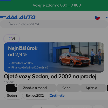
Sedan
Rok od
2002
Zrušit vše
Volejte zdarma
800 110 800
AI
Ojeté vozy Sedan, od 2002 na prodej
572 aut
2
Značka a model
Cena
Splátka
Sedan
Rok od
2002
Zrušit vše
Nově v nabídce