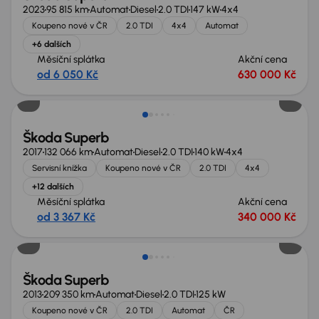
2023
95 815 km
Automat
Diesel
2.0 TDI
147 kW
4x4
Koupeno nové v ČR
2.0 TDI
4x4
Automat
+6 dalších
Měsíční splátka
Akční cena
od 6 050 Kč
630 000 Kč
Škoda Superb
2017
132 066 km
Automat
Diesel
2.0 TDI
140 kW
4x4
Servisní knížka
Koupeno nové v ČR
2.0 TDI
4x4
+12 dalších
Měsíční splátka
Akční cena
od 3 367 Kč
340 000 Kč
Škoda Superb
2013
209 350 km
Automat
Diesel
2.0 TDI
125 kW
Koupeno nové v ČR
2.0 TDI
Automat
ČR