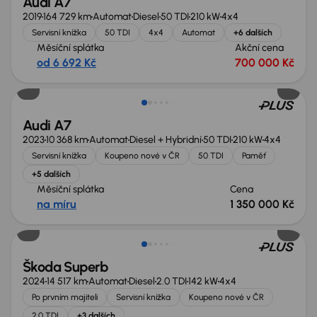
Audi A7
2019
164 729 km
Automat
Diesel
50 TDI
210 kW
4x4
Servisní knížka
50 TDI
4x4
Automat
+6 dalších
Měsíční splátka
Akční cena
od 6 692 Kč
700 000 Kč
Zlevněno o 150 000 Kč
Audi A7
2023
10 368 km
Automat
Diesel + Hybridní
50 TDI
210 kW
4x4
Servisní knížka
Koupeno nové v ČR
50 TDI
Paměť
+5 dalších
Měsíční splátka
Cena
na míru
1 350 000 Kč
Zlevněno o 100 000 Kč
Škoda Superb
2024
14 517 km
Automat
Diesel
2.0 TDI
142 kW
4x4
Po prvním majiteli
Servisní knížka
Koupeno nové v ČR
2.0 TDI
+3 dalších