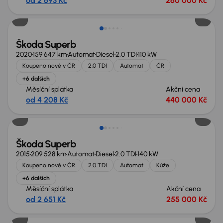
od 2 693 Kč
260 000 Kč
Škoda Superb
2020
159 647 km
Automat
Diesel
2.0 TDI
110 kW
Koupeno nové v ČR
2.0 TDI
Automat
ČR
+6 dalších
Měsíční splátka
Akční cena
od 4 208 Kč
440 000 Kč
Zlevněno o 15 000 Kč
Škoda Superb
2015
209 528 km
Automat
Diesel
2.0 TDI
140 kW
Koupeno nové v ČR
2.0 TDI
Automat
Kůže
+6 dalších
Měsíční splátka
Akční cena
od 2 651 Kč
255 000 Kč
Zlevněno o 50 000 Kč