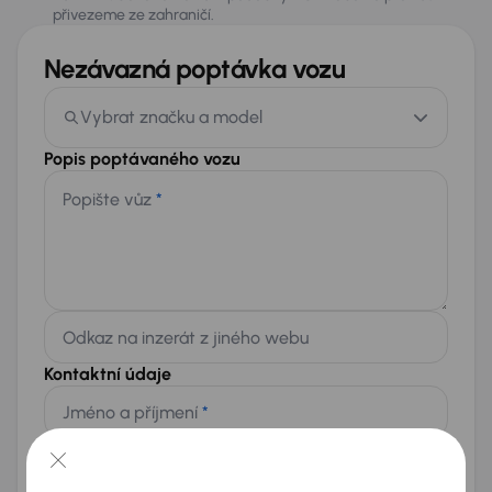
přivezeme ze zahraničí.
Nezávazná poptávka vozu
Vybrat značku a model
Popis poptávaného vozu
Popište vůz
*
Odkaz na inzerát z jiného webu
Kontaktní údaje
Jméno a příjmení
*
Telefon
*