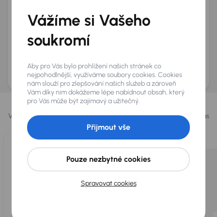
+420
E-mail
*
Vážíme si Vašeho
Přeji si dostávat informace o atraktivních slevových
soukromí
nabídkách
Odeslat poptávku
Aby pro Vás bylo prohlížení našich stránek co
AURES Holdings a.s., se sídlem Dopraváků 874/15, Čimice, 184 00 Praha 8 bude
uchovávat a zpracovávat vaše osobní údaje v souladu se zásadami ochrany a
nejpohodlnější, využíváme soubory cookies. Cookies
zpracování
osobních údajů
.
nám slouží pro zlepšování našich služeb a zároveň
Vám díky nim dokážeme lépe nabídnout obsah, který
Vybrali jsme pro vás
pro Vás může být zajímavý a užitečný.
Vybíráme pro vás ty
nejlepší vozy
z naší nabídky. Každý den pro vás
vykoupíme až 400 vozů
.
Přijmout vše
Pouze nezbytné cookies
Spravovat cookies