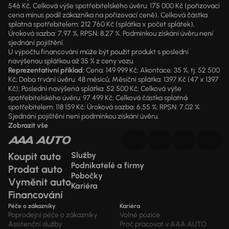
546 Kč, Celková výše spotřebitelského úvěru: 175 000 Kč (pořizovací
cena mínus podíl zákazníka na pořizovací ceně), Celková částka
splatná spotřebitelem: 212 760 Kč (splátka x počet splátek),
Úroková sazba: 7,97 %, RPSN: 8,27 %. Podmínkou získání úvěru není
sjednání pojištění.
U výpočtu financování může být použit produkt s poslední
navýšenou splátkou až 35 % z ceny vozu.
Reprezentativní příklad:
Cena: 149 999 Kč; Akontace: 35 %, tj. 52 500
Kč; Doba trvání úvěru: 48 měsíců; Měsíční splátka: 1397 Kč (47 x 1397
Kč); Poslední navýšená splátka: 52 500 Kč; Celková výše
spotřebitelského úvěru: 97 499 Kč; Celková částka splatná
spotřebitelem: 118 159 Kč; Úroková sazba: 6,55 %; RPSN: 7,02 %.
Sjednání pojištění není podmínkou získání úvěru.
Zobrazit vše
Koupit auto
Služby
Podnikatelé a firmy
Prodat auto
Pobočky
Vyměnit auto
Kariéra
Financování
Péče o zákazníky
Kariéra
Poprodejní péče o zákazníky
Volné pozice
Asistenční služby
Proč pracovat v AAA AUTO