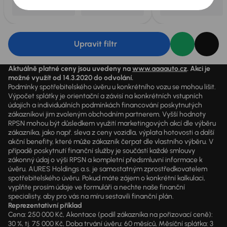
Upravit filtr
Aktuálně platné ceny jsou uvedeny na
www.aaaauto.cz
. Akci je
možné využít od 14.3.2020 do odvolání.
Podmínky spotřebitelského úvěru u konkrétního vozu se mohou lišit.
Výpočet splátky je orientační a závisí na konkrétních vstupních
údajích a individuálních podmínkách financování poskytnutých
zákazníkovi jim zvoleným obchodním partnerem. Vyšší hodnoty
RPSN mohou být důsledkem využití marketingových akcí dle výběru
zákazníka, jako např. sleva z ceny vozidla, výplata hotovosti a další
akční benefity, které může zákazník čerpat dle vlastního výběru. V
případě poskytnutí finanční služby je součástí každé smlouvy
zákonný údaj o výši RPSN a kompletní předsmluvní informace k
úvěru. AURES Holdings a.s. je samostatným zprostředkovatelem
spotřebitelského úvěru. Pokud máte zájem o konkrétní kalkulaci,
vyplňte prosím údaje ve formuláři a nechte naše finanční
specialisty, aby pro vás na míru sestavili finanční plán.
Reprezentativní příklad
Cena: 250 000 Kč, Akontace (podíl zákazníka na pořizovací ceně):
30 %, tj. 75 000 Kč, Doba trvání úvěru: 60 měsíců, Měsíční splátka: 3