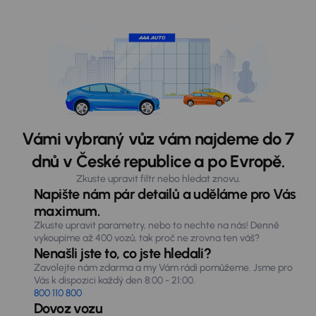
Vámi vybraný vůz vám najdeme do 7
dnů v České republice a po Evropě.
Zkuste upravit filtr nebo hledat znovu.
Napište nám pár detailů a uděláme pro Vás
maximum.
Zkuste upravit parametry, nebo to nechte na nás! Denně
vykoupíme až 400 vozů, tak proč ne zrovna ten váš?
Nenašli jste to, co jste hledali?
Zavolejte nám zdarma a my Vám rádi pomůžeme. Jsme pro
Vás k dispozici každý den 8:00 - 21:00.
800 110 800
Dovoz vozu