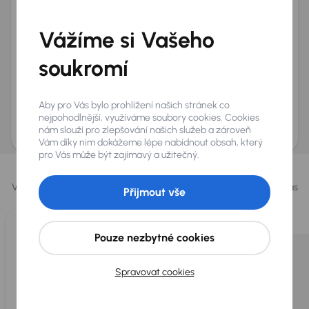
Telefon
*
Vážíme si Vašeho
+420
E-mail
*
Přeji si dostávat informace o atraktivních slevových
soukromí
nabídkách
Odeslat poptávku
Aby pro Vás bylo prohlížení našich stránek co
AURES Holdings a.s., se sídlem Dopraváků 874/15, Čimice, 184 00 Praha 8 bude
nejpohodlnější, využíváme soubory cookies. Cookies
uchovávat a zpracovávat vaše osobní údaje v souladu se zásadami ochrany a
nám slouží pro zlepšování našich služeb a zároveň
zpracování
osobních údajů
.
Vám díky nim dokážeme lépe nabídnout obsah, který
pro Vás může být zajímavý a užitečný.
Vybrali jsme pro vás
Vybíráme pro vás ty
nejlepší vozy
z naší nabídky. Každý den pro vás
Přijmout vše
vykoupíme až 400 vozů
.
Pouze nezbytné cookies
Spravovat cookies