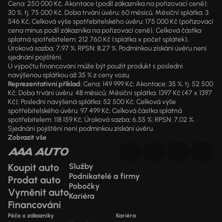
Cena: 250 000 Kč, Akontace (podíl zákazníka na pořizovací ceně):
30 %, tj. 75 000 Kč, Doba trvání úvěru: 60 měsíců, Měsíční splátka: 3
546 Kč, Celková výše spotřebitelského úvěru: 175 000 Kč (pořizovací
cena mínus podíl zákazníka na pořizovací ceně), Celková částka
splatná spotřebitelem: 212 760 Kč (splátka x počet splátek),
Úroková sazba: 7,97 %, RPSN: 8,27 %. Podmínkou získání úvěru není
sjednání pojištění.
U výpočtu financování může být použit produkt s poslední
navýšenou splátkou až 35 % z ceny vozu.
Reprezentativní příklad:
Cena: 149 999 Kč; Akontace: 35 %, tj. 52 500
Kč; Doba trvání úvěru: 48 měsíců; Měsíční splátka: 1397 Kč (47 x 1397
Kč); Poslední navýšená splátka: 52 500 Kč; Celková výše
spotřebitelského úvěru: 97 499 Kč; Celková částka splatná
spotřebitelem: 118 159 Kč; Úroková sazba: 6,55 %; RPSN: 7,02 %.
Sjednání pojištění není podmínkou získání úvěru.
Zobrazit vše
Koupit auto
Služby
Podnikatelé a firmy
Prodat auto
Pobočky
Vyměnit auto
Kariéra
Financování
Péče o zákazníky
Kariéra