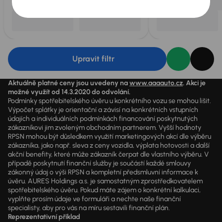
Upravit filtr
Aktuálně platné ceny jsou uvedeny na
www.aaaauto.cz
. Akci je
možné využít od 14.3.2020 do odvolání.
Podmínky spotřebitelského úvěru u konkrétního vozu se mohou lišit.
Výpočet splátky je orientační a závisí na konkrétních vstupních
údajích a individuálních podmínkách financování poskytnutých
zákazníkovi jim zvoleným obchodním partnerem. Vyšší hodnoty
RPSN mohou být důsledkem využití marketingových akcí dle výběru
zákazníka, jako např. sleva z ceny vozidla, výplata hotovosti a další
akční benefity, které může zákazník čerpat dle vlastního výběru. V
případě poskytnutí finanční služby je součástí každé smlouvy
zákonný údaj o výši RPSN a kompletní předsmluvní informace k
úvěru. AURES Holdings a.s. je samostatným zprostředkovatelem
spotřebitelského úvěru. Pokud máte zájem o konkrétní kalkulaci,
vyplňte prosím údaje ve formuláři a nechte naše finanční
specialisty, aby pro vás na míru sestavili finanční plán.
Reprezentativní příklad