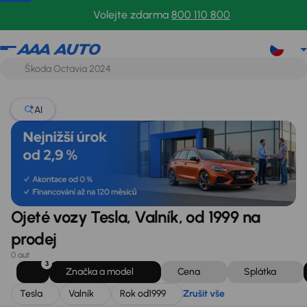
Tesla
Valník
Rok od
1999
Zrušit vše
Volejte zdarma
800 110 800
AI
Ojeté vozy Tesla, Valník, od 1999 na
prodej
0 aut
3
Značka a model
Cena
Splátka
Tesla
Valník
Rok od
1999
Zrušit vše