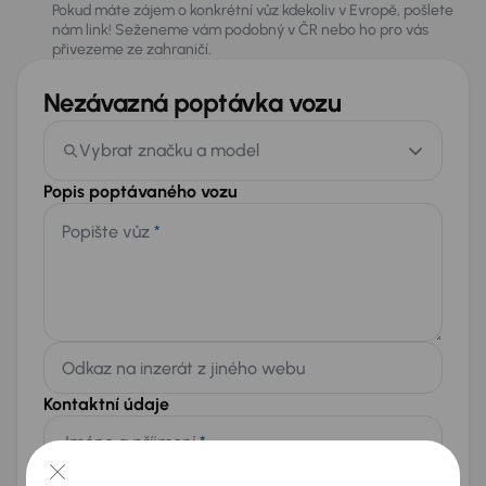
Pokud máte zájem o konkrétní vůz kdekoliv v Evropě, pošlete
nám link! Seženeme vám podobný v ČR nebo ho pro vás
přivezeme ze zahraničí.
Nezávazná poptávka vozu
Vybrat značku a model
Popis poptávaného vozu
Popište vůz
*
Odkaz na inzerát z jiného webu
Kontaktní údaje
Jméno a příjmení
*