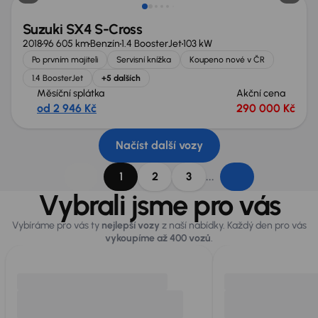
Suzuki SX4 S-Cross
2018
96 605 km
Benzín
1.4 BoosterJet
103 kW
Po prvním majiteli
Servisní knížka
Koupeno nové v ČR
1.4 BoosterJet
+5 dalších
Měsíční splátka
Akční cena
od 2 946 Kč
290 000 Kč
Načíst další vozy
...
1
2
3
Vybrali jsme pro vás
Vybíráme pro vás ty
nejlepší vozy
z naší nabídky. Každý den pro vás
vykoupíme až 400 vozů
.