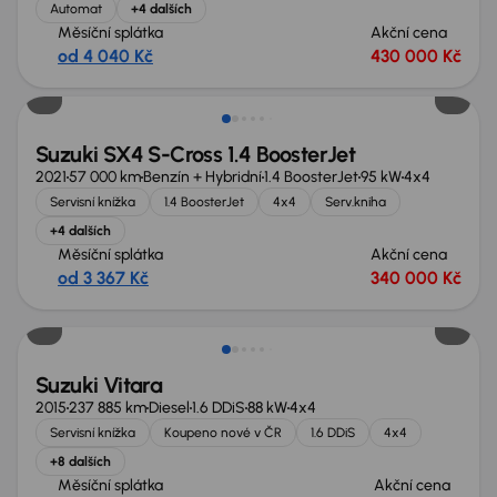
Automat
+4 dalších
Měsíční splátka
Akční cena
od 4 040 Kč
430 000 Kč
Nově v nabídce
Suzuki SX4 S-Cross 1.4 BoosterJet
2021
57 000 km
Benzín + Hybridní
1.4 BoosterJet
95 kW
4x4
Servisní knížka
1.4 BoosterJet
4x4
Serv.kniha
+4 dalších
Měsíční splátka
Akční cena
od 3 367 Kč
340 000 Kč
Zlevněno o 10 000 Kč
Suzuki Vitara
2015
237 885 km
Diesel
1.6 DDiS
88 kW
4x4
Servisní knížka
Koupeno nové v ČR
1.6 DDiS
4x4
+8 dalších
Měsíční splátka
Akční cena