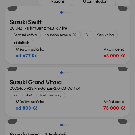
Řazení
Uložit hledání
Suzuki Swift
2010
121 711 km
Benzín
1.3 i
67 kW
Servisní knížka
Koupeno nové v ČR
1.3 i
Serv.kniha
+1 dalších
Měsíční splátka
Akční cena
od 677 Kč
63 000 Kč
Suzuki Grand Vitara
2006
165 929 km
Benzín
2.0
103 kW
4x4
2.0
4x4
Park. senzory
Měsíční splátka
Akční cena
od 808 Kč
75 000 Kč
Možnost odpočtu DPH
Suzuki Ignis 1.2 Hybrid