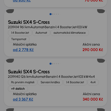
od 850 Kč
70 000 Kč
Suzuki SX4 S-Cross
2019
114 961 km
Automat
Benzín
1.4 BoosterJet
103 kW
1.4 BoosterJet
Automat
automatická klimatizace
Tempomat
Měsíční splátka
Akční cena
od 2 778 Kč
290 000 Kč
Nově v nabídce
Suzuki SX4 S-Cross
2019
140 126 km
Automat
Benzín
1.4 BoosterJet
103 kW
4x4
Po prvním majiteli
Servisní knížka
1.4 BoosterJet
4x4
+9 dalších
Měsíční splátka
Akční cena
od 3 367 Kč
340 000 Kč