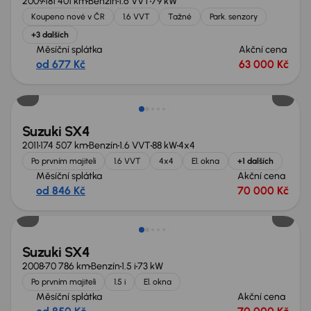
2009
181 401 km
Benzín
1.6 VVT
79 kW
Koupeno nové v ČR
1.6 VVT
Tažné
Park. senzory
+3 dalších
Měsíční splátka
Akční cena
od 677 Kč
63 000 Kč
Nově v nabídce
Suzuki SX4
2011
174 507 km
Benzín
1.6 VVT
88 kW
4x4
Po prvním majiteli
1.6 VVT
4x4
El. okna
+1 dalších
Měsíční splátka
Akční cena
od 846 Kč
70 000 Kč
Suzuki SX4
2008
70 786 km
Benzín
1.5 i
73 kW
Po prvním majiteli
1.5 i
El. okna
Měsíční splátka
Akční cena