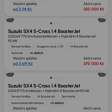
Měsíční splátka
Akční cena
od 3 114 Kč
320 000 Kč
Suzuki SX4 S-Cross 1.4 BoosterJet
2022
69 776 km
Automat
Benzín + Hybridní
1.4 BoosterJet
95 kW
Servisní knížka
Koupeno nové v ČR
1.4 BoosterJet
Automat
+6 dalších
Měsíční splátka
Akční cena
od 3 619 Kč
370 000 Kč
Ušetříte 79 999 Kč
Suzuki SX4 S-Cross 1.4 BoosterJet
2024
19 175 km
Benzín + Hybridní
1.4 BoosterJet
95 kW
Servisní knížka
1.4 BoosterJet
Serv.kniha
automatická klimatizace
+2 dalších
Měsíční splátka
Akční cena