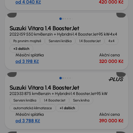
od 4 040 Kč
420 000 Kč
Suzuki Vitara 1.4 BoosterJet
2022
159 550 km
Benzín + Hybridní
1.4 BoosterJet
95 kW
4x4
Po prvním majiteli
Servisní knížka
1.4 BoosterJet
4x4
+3 dalších
Měsíční splátka
Akční cena
od 3 198 Kč
320 000 Kč
Suzuki Vitara 1.4 BoosterJet
2023
33 875 km
Benzín + Hybridní
1.4 BoosterJet
95 kW
Servisní knížka
1.4 BoosterJet
Serv.kniha
automatická klimatizace
+1 dalších
Měsíční splátka
Akční cena
od 3 788 Kč
390 000 Kč