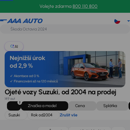
Suzuki
Rok od
2004
Zrušit vše
Volejte zdarma
800 110 800
AI
Ojeté vozy Suzuki, od 2004 na prodej
149 aut
2
Značka a model
Cena
Splátka
Suzuki
Rok od
2004
Zrušit vše