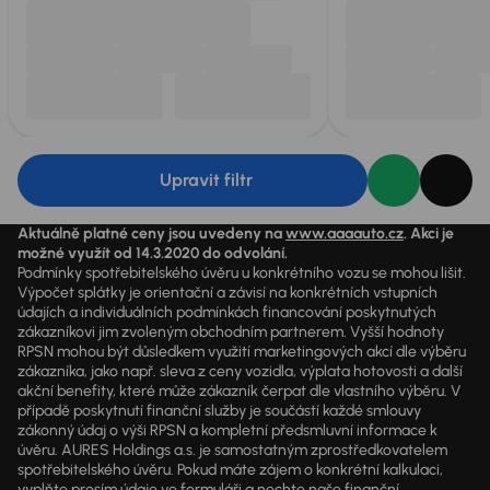
Upravit filtr
Aktuálně platné ceny jsou uvedeny na
www.aaaauto.cz
. Akci je
možné využít od 14.3.2020 do odvolání.
Podmínky spotřebitelského úvěru u konkrétního vozu se mohou lišit.
Výpočet splátky je orientační a závisí na konkrétních vstupních
údajích a individuálních podmínkách financování poskytnutých
zákazníkovi jim zvoleným obchodním partnerem. Vyšší hodnoty
RPSN mohou být důsledkem využití marketingových akcí dle výběru
zákazníka, jako např. sleva z ceny vozidla, výplata hotovosti a další
akční benefity, které může zákazník čerpat dle vlastního výběru. V
případě poskytnutí finanční služby je součástí každé smlouvy
zákonný údaj o výši RPSN a kompletní předsmluvní informace k
úvěru. AURES Holdings a.s. je samostatným zprostředkovatelem
spotřebitelského úvěru. Pokud máte zájem o konkrétní kalkulaci,
vyplňte prosím údaje ve formuláři a nechte naše finanční