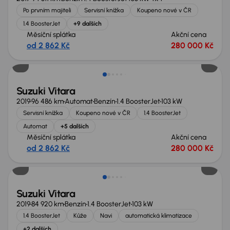
Po prvním majiteli
Servisní knížka
Koupeno nové v ČR
1.4 BoosterJet
+9 dalších
Měsíční splátka
Akční cena
od 2 862 Kč
280 000 Kč
Zlevněno o 10 000 Kč
Suzuki Vitara
2019
96 486 km
Automat
Benzín
1.4 BoosterJet
103 kW
Servisní knížka
Koupeno nové v ČR
1.4 BoosterJet
Automat
+5 dalších
Měsíční splátka
Akční cena
od 2 862 Kč
280 000 Kč
Suzuki Vitara
2019
84 920 km
Benzín
1.4 BoosterJet
103 kW
1.4 BoosterJet
Kůže
Navi
automatická klimatizace
+2 dalších