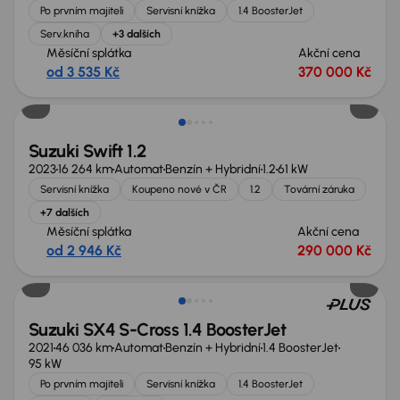
Po prvním majiteli
Servisní knížka
1.4 BoosterJet
Serv.kniha
+3 dalších
Měsíční splátka
Akční cena
od 3 535 Kč
370 000 Kč
Zlevněno o 40 000 Kč
Suzuki Swift 1.2
2023
16 264 km
Automat
Benzín + Hybridní
1.2
61 kW
Servisní knížka
Koupeno nové v ČR
1.2
Tovární záruka
+7 dalších
Měsíční splátka
Akční cena
od 2 946 Kč
290 000 Kč
Suzuki SX4 S-Cross 1.4 BoosterJet
2021
46 036 km
Automat
Benzín + Hybridní
1.4 BoosterJet
95 kW
Po prvním majiteli
Servisní knížka
1.4 BoosterJet