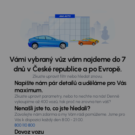
Vámi vybraný vůz vám najdeme do 7
dnů v České republice a po Evropě.
Zkuste upravit filtr nebo hledat znovu.
Napište nám pár detailů a uděláme pro Vás
maximum.
Zkuste upravit parametry, nebo to nechte na nás! Denně
vykoupíme až 400 vozů, tak proč ne zrovna ten váš?
Nenašli jste to, co jste hledali?
Zavolejte nám zdarma a my Vám rádi pomůžeme. Jsme pro
Vás k dispozici každý den 8:00 - 21:00.
800 110 800
Dovoz vozu