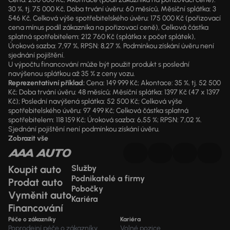
30 %, tj. 75 000 Kč, Doba trvání úvěru: 60 měsíců, Měsíční splátka: 3
546 Kč, Celková výše spotřebitelského úvěru: 175 000 Kč (pořizovací
cena mínus podíl zákazníka na pořizovací ceně), Celková částka
splatná spotřebitelem: 212 760 Kč (splátka x počet splátek),
Úroková sazba: 7,97 %, RPSN: 8,27 %. Podmínkou získání úvěru není
sjednání pojištění.
U výpočtu financování může být použit produkt s poslední
navýšenou splátkou až 35 % z ceny vozu.
Reprezentativní příklad:
Cena: 149 999 Kč; Akontace: 35 %, tj. 52 500
Kč; Doba trvání úvěru: 48 měsíců; Měsíční splátka: 1397 Kč (47 x 1397
Kč); Poslední navýšená splátka: 52 500 Kč; Celková výše
spotřebitelského úvěru: 97 499 Kč; Celková částka splatná
spotřebitelem: 118 159 Kč; Úroková sazba: 6,55 %; RPSN: 7,02 %.
Sjednání pojištění není podmínkou získání úvěru.
Zobrazit vše
Koupit auto
Služby
Podnikatelé a firmy
Prodat auto
Pobočky
Vyměnit auto
Kariéra
Financování
Péče o zákazníky
Kariéra
Poprodejní péče o zákazníky
Volné pozice