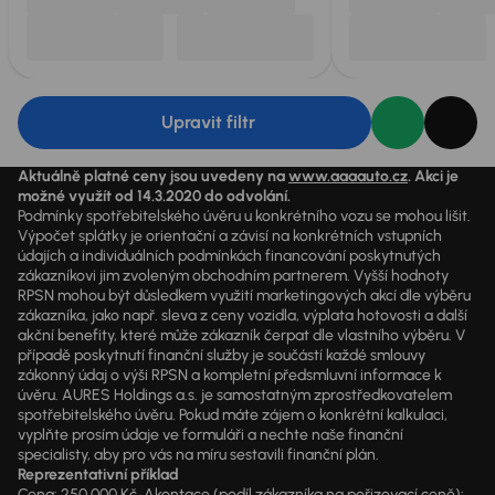
Upravit filtr
Aktuálně platné ceny jsou uvedeny na
www.aaaauto.cz
. Akci je
možné využít od 14.3.2020 do odvolání.
Podmínky spotřebitelského úvěru u konkrétního vozu se mohou lišit.
Výpočet splátky je orientační a závisí na konkrétních vstupních
údajích a individuálních podmínkách financování poskytnutých
zákazníkovi jim zvoleným obchodním partnerem. Vyšší hodnoty
RPSN mohou být důsledkem využití marketingových akcí dle výběru
zákazníka, jako např. sleva z ceny vozidla, výplata hotovosti a další
akční benefity, které může zákazník čerpat dle vlastního výběru. V
případě poskytnutí finanční služby je součástí každé smlouvy
zákonný údaj o výši RPSN a kompletní předsmluvní informace k
úvěru. AURES Holdings a.s. je samostatným zprostředkovatelem
spotřebitelského úvěru. Pokud máte zájem o konkrétní kalkulaci,
vyplňte prosím údaje ve formuláři a nechte naše finanční
specialisty, aby pro vás na míru sestavili finanční plán.
Reprezentativní příklad
Cena: 250 000 Kč, Akontace (podíl zákazníka na pořizovací ceně):