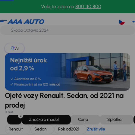
Renault
Sedan
Rok od
2021
Zrušit vše
Volejte zdarma
800 110 800
AI
Ojeté vozy Renault, Sedan, od 2021 na
prodej
0 aut
3
Značka a model
Cena
Splátka
Renault
Sedan
Rok od
2021
Zrušit vše