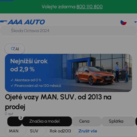
MAN
SUV
Rok od
2013
Zrušit vše
Volejte zdarma
800 110 800
AI
Ojeté vozy MAN, SUV, od 2013 na
prodej
0 aut
3
Značka a model
Cena
Splátka
MAN
SUV
Rok od
2013
Zrušit vše