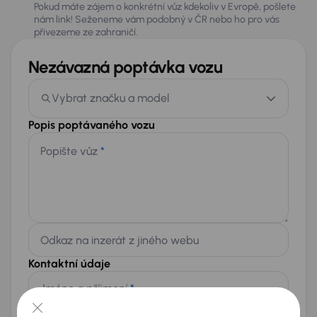
Pokud máte zájem o konkrétní vůz kdekoliv v Evropě, pošlete
nám link! Seženeme vám podobný v ČR nebo ho pro vás
přivezeme ze zahraničí.
Nezávazná poptávka vozu
Vybrat značku a model
Popis poptávaného vozu
Popište vůz
*
Odkaz na inzerát z jiného webu
Kontaktní údaje
Jméno a příjmení
*