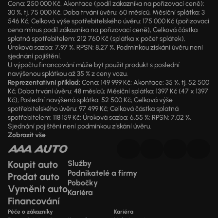
Cena: 250 000 Kč, Akontace (podíl zákazníka na pořizovací ceně):
30 %, tj. 75 000 Kč, Doba trvání úvěru: 60 měsíců, Měsíční splátka: 3
546 Kč, Celková výše spotřebitelského úvěru: 175 000 Kč (pořizovací
cena mínus podíl zákazníka na pořizovací ceně), Celková částka
splatná spotřebitelem: 212 760 Kč (splátka x počet splátek),
Úroková sazba: 7,97 %, RPSN: 8,27 %. Podmínkou získání úvěru není
sjednání pojištění.
U výpočtu financování může být použit produkt s poslední
navýšenou splátkou až 35 % z ceny vozu.
Reprezentativní příklad:
Cena: 149 999 Kč; Akontace: 35 %, tj. 52 500
Kč; Doba trvání úvěru: 48 měsíců; Měsíční splátka: 1397 Kč (47 x 1397
Kč); Poslední navýšená splátka: 52 500 Kč; Celková výše
spotřebitelského úvěru: 97 499 Kč; Celková částka splatná
spotřebitelem: 118 159 Kč; Úroková sazba: 6,55 %; RPSN: 7,02 %.
Sjednání pojištění není podmínkou získání úvěru.
Zobrazit vše
Koupit auto
Služby
Podnikatelé a firmy
Prodat auto
Pobočky
Vyměnit auto
Kariéra
Financování
Péče o zákazníky
Kariéra