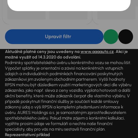
Upravit filtr
Aktuálně platné ceny jsou uvedeny na
www.aaaauto.cz
. Akci je
možné využít od 14.3.2020 do odvolání.
Podmínky spotřebitelského úvěru u konkrétního vozu se mohou lišit.
Výpočet splátky je orientační a závisí na konkrétních vstupních
údajích a individuálních podmínkách financování poskytnutých
zákazníkovi jim zvoleným obchodním partnerem. Vyšší hodnoty
RPSN mohou být důsledkem využití marketingových akcí dle výběru
zákazníka, jako např. sleva z ceny vozidla, výplata hotovosti a další
akční benefity, které může zákazník čerpat dle vlastního výběru. V
případě poskytnutí finanční služby je součástí každé smlouvy
zákonný údaj o výši RPSN a kompletní předsmluvní informace k
úvěru. AURES Holdings a.s. je samostatným zprostředkovatelem
spotřebitelského úvěru. Pokud máte zájem o konkrétní kalkulaci,
vyplňte prosím údaje ve formuláři a nechte naše finanční
specialisty, aby pro vás na míru sestavili finanční plán.
Reprezentativní příklad