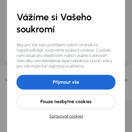
Telefon
*
Vážíme si Vašeho
+420
E-mail
*
Přeji si dostávat informace o atraktivních slevových
soukromí
nabídkách
Odeslat poptávku
Aby pro Vás bylo prohlížení našich stránek co
AURES Holdings a.s., se sídlem Dopraváků 874/15, Čimice, 184 00 Praha 8 bude
nejpohodlnější, využíváme soubory cookies. Cookies
uchovávat a zpracovávat vaše osobní údaje v souladu se zásadami ochrany a
nám slouží pro zlepšování našich služeb a zároveň
zpracování
osobních údajů
.
Vám díky nim dokážeme lépe nabídnout obsah, který
pro Vás může být zajímavý a užitečný.
Vybrali jsme pro vás
Vybíráme pro vás ty
nejlepší vozy
z naší nabídky. Každý den pro vás
Přijmout vše
vykoupíme až 400 vozů
.
Pouze nezbytné cookies
Spravovat cookies