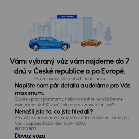
Vámi vybraný vůz vám najdeme do 7
dnů v České republice a po Evropě.
Zkuste upravit filtr nebo hledat znovu.
Napište nám pár detailů a uděláme pro Vás
maximum.
Zkuste upravit parametry, nebo to nechte na nás! Denně
vykoupíme až 400 vozů, tak proč ne zrovna ten váš?
Nenašli jste to, co jste hledali?
Zavolejte nám zdarma a my Vám rádi pomůžeme. Jsme pro
Vás k dispozici každý den 8:00 - 21:00.
800 110 800
Dovoz vozu