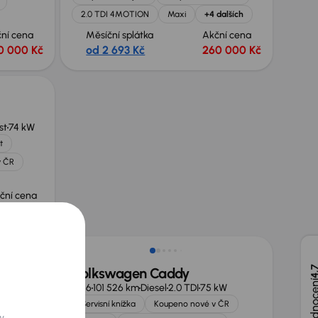
2.0 TDI 4MOTION
Maxi
+4 dalších
ní cena
Měsíční splátka
Akční cena
0 000 Kč
od 2 693 Kč
260 000 Kč
st
74 kW
t
v ČR
ční cena
5 000 Kč
Nově v nabídce
4,
Volkswagen Caddy
kW
2016
101 526 km
Diesel
2.0 TDI
75 kW
a
Servisní knížka
Koupeno nové v ČR
y