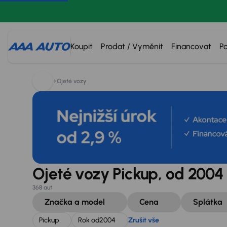
Hledáte:
Pickup
Rok od
2004
Zrušit vše
Koupit
Prodat / Vyměnit
Financovat
P
Ojeté vozy
Ojeté vozy Pickup, od 2004
368 aut
Značka a model
Cena
Splátka
Pickup
Rok od
2004
Zrušit vše