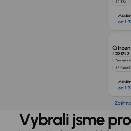
1.2 TSI
Měsíčn
od 1 9
Zlevně
Citroen
2018
129 3
Servisní 
1.5 BlueHD
Měsíčn
od 1 9
Zpět n
Vybrali jsme pro