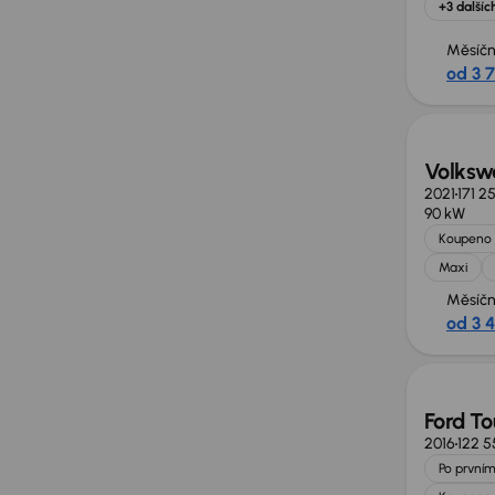
+3 dalšíc
Měsíčn
od 3 
Zlevně
Volksw
2021
171 2
90 kW
Koupeno 
Maxi
Měsíčn
od 3 
Zlevně
Ford To
2016
122 5
Po prvním