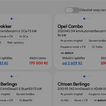
Zlevněno o 50 000 Kč
Otevírat vozy na
Dokker
Opel Combo
63 km
Benzín
1.6 SCe
75 kW
2020
143 314 km
Automat
Benzín
96 kW
nové v ČR
1.6 SCe
Po prvním majiteli
Servisní knížk
R
Park. senzory
Koupeno nové v ČR
1.2 Turbo
+6 dalších
í splátka
Akční cena
Měsíční splátka
Akč
83 Kč
170 000 Kč
od 2 609 Kč
25
no o 40 000 Kč
Zlevněno o 20 000 Kč
 Berlingo
Citroen Berlingo
70 km
Diesel
1.5 BlueHDi
75 kW
2015
95 042 km
Diesel
1.6 HDi
84 
 majiteli
Servisní knížka
Po prvním majiteli
Koupeno nov
nové v ČR
1.5 BlueHDi
1.6 HDi
Nové v ČR
+1 dalšíc