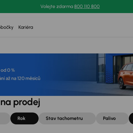
Volejte zdarma
800 110 800
obočky
Kariéra
 na prodej
Rok
Stav tachometru
Palivo