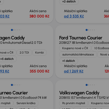
h
+2 dalších
í splátka
Akční cena
Měsíční splátka
Ak
703 Kč
380 000 Kč
od 3 535 Kč
36
no o 45 000 Kč
agen Caddy
Ford Tourneo Courier
50 km
Automat
Diesel
2.0 TDI
2018
127 181 km
Benzín
1.0 EcoBoos
Koupeno nové v ČR
1.0 EcoBoos
nové v ČR
2.0 TDI
Kombi
automatická klimatizace
Nové 
+5 dalších
+1 dalších
í splátka
Akční cena
Měsíční splátka
Ak
493 Kč
355 000 Kč
od 1 269 Kč
12
no o 10 000 Kč
Zlevněno o 20 000 Kč
urneo Courier
Volkswagen Caddy
51 km
Benzín
1.0 EcoBoost
74 kW
2018
115 157 km
Benzín
1.4 TSI
92 
 majiteli
Servisní knížka
Po prvním majiteli
Koupeno nov