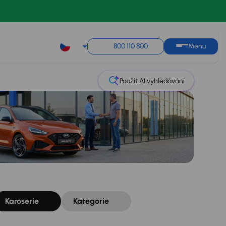
Řazení
Uložit hledání
800 110 800
Menu
Použít AI vyhledávání
Karoserie
Kategorie