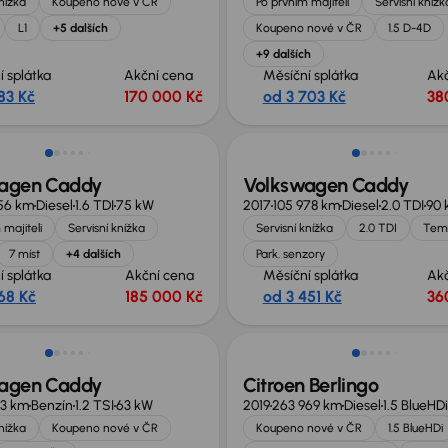
knížka
Koupeno nové v ČR
Po prvním majiteli
Servisní knížk
L1
+5 dalších
Koupeno nové v ČR
1.5 D-4D
+9 dalších
í splátka
Akční cena
Měsíční splátka
Ak
83 Kč
170 000 Kč
od 3 703 Kč
38
agen Caddy
Volkswagen Caddy
56 km
Diesel
1.6 TDI
75 kW
2017
105 978 km
Diesel
2.0 TDI
90 
 majiteli
Servisní knížka
Servisní knížka
2.0 TDI
Tem
7 míst
+4 dalších
Park. senzory
í splátka
Akční cena
Měsíční splátka
Ak
68 Kč
185 000 Kč
od 3 451 Kč
36
Zlevněno o 10 000 Kč
agen Caddy
Citroen Berlingo
83 km
Benzín
1.2 TSI
63 kW
2019
263 969 km
Diesel
1.5 BlueHDi
knížka
Koupeno nové v ČR
Koupeno nové v ČR
1.5 BlueHDi