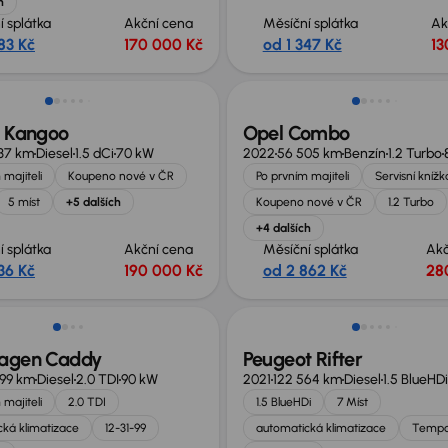
h
í splátka
Akční cena
Měsíční splátka
Ak
83 Kč
170 000 Kč
od 1 347 Kč
13
 nabídce
Zlevněno o 10 000 Kč
t Kangoo
Opel Combo
437 km
Diesel
1.5 dCi
70 kW
2022
56 505 km
Benzín
1.2 Turbo
 majiteli
Koupeno nové v ČR
Po prvním majiteli
Servisní knížk
5 míst
+5 dalších
Koupeno nové v ČR
1.2 Turbo
+4 dalších
í splátka
Akční cena
Měsíční splátka
Akč
36 Kč
190 000 Kč
od 2 862 Kč
28
st odpočtu DPH
agen Caddy
Peugeot Rifter
099 km
Diesel
2.0 TDI
90 kW
2021
122 564 km
Diesel
1.5 BlueHDi
 majiteli
2.0 TDI
1.5 BlueHDi
7 Míst
ká klimatizace
12-31-99
automatická klimatizace
Temp