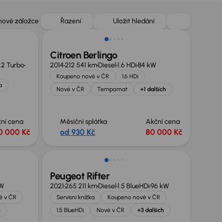
Zlevněno o 50 000 Kč
 nové záložce
Řazení
Uložit hledání
Citroen Berlingo
1.2 Turbo
2014
212 541 km
Diesel
1.6 HDi
84 kW
Koupeno nové v ČR
1.6 HDi
a
Nové v ČR
Tempomat
+1 dalších
ní cena
Měsíční splátka
Akční cena
0 000 Kč
od 930 Kč
80 000 Kč
Možnost odpočtu DPH
Peugeot Rifter
kW
2021
265 211 km
Diesel
1.5 BlueHDi
96 kW
é v ČR
Servisní knížka
Koupeno nové v ČR
h
1.5 BlueHDi
Nové v ČR
+3 dalších