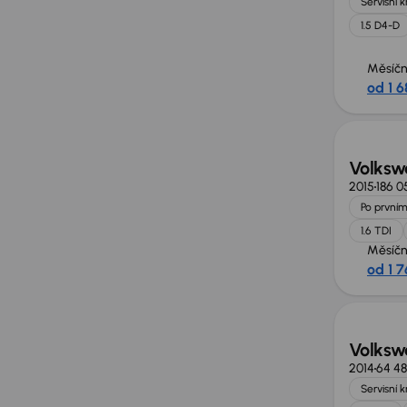
Servisní 
1.5 D4-D
Měsíčn
od 1 6
Volksw
2015
186 0
Po prvním
1.6 TDI
Měsíčn
od 1 7
Volksw
2014
64 4
Servisní 