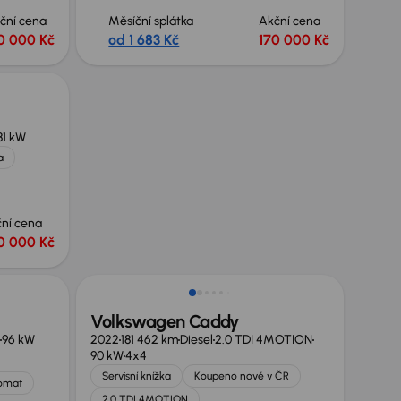
ční cena
Měsíční splátka
Akční cena
0 000 Kč
od 1 683 Kč
170 000 Kč
81 kW
a
ní cena
0 000 Kč
Zlevněno o 35 000 Kč
Volkswagen Caddy
96 kW
2022
181 462 km
Diesel
2.0 TDI 4MOTION
90 kW
4x4
Servisní knížka
Koupeno nové v ČR
omat
2.0 TDI 4MOTION