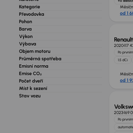
+5 dalšíc
Kategorie
Měsíčn
od 1 6
Převodovka
Nově v
Pohon
Barva
Výkon
Renaul
Výbava
2020
117 
Objem motoru
Po prvním
Průměrná spotřeba
1.5 dCi
Emisní norma
Emise CO₂
Měsíčn
od 1 9
Počet dveří
Možno
Míst k sezení
Stav vozu
Volksw
2023
169 
Po prvním
automatic