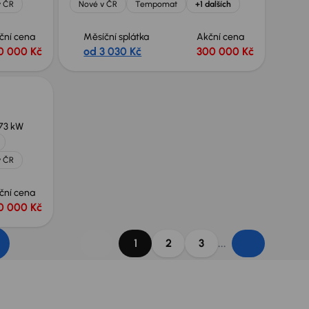
v ČR
Nové v ČR
Tempomat
+1 dalších
ční cena
Měsíční splátka
Akční cena
0 000 Kč
od 3 030 Kč
300 000 Kč
73 kW
v ČR
ční cena
0 000 Kč
...
1
2
3