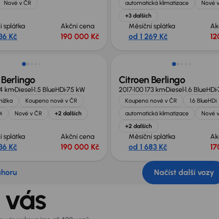
Nové v ČR
automatická klimatizace
Nové 
+3 dalších
í splátka
Akční cena
Měsíční splátka
Ak
36 Kč
190 000 Kč
od 1 269 Kč
12
no o 40 000 Kč
 Berlingo
Citroen Berlingo
14 km
Diesel
1.5 BlueHDi
75 kW
2017
100 173 km
Diesel
1.6 BlueHDi
knížka
Koupeno nové v ČR
Koupeno nové v ČR
1.6 BlueHDi
i
Nové v ČR
+2 dalších
automatická klimatizace
Nové 
+2 dalších
í splátka
Akční cena
Měsíční splátka
Ak
36 Kč
190 000 Kč
od 1 683 Kč
17
ahoru
Načíst další vozy
 vás