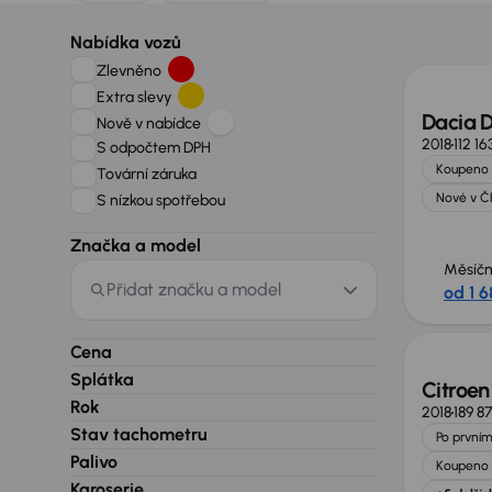
Nabídka vozů
Zlevněno
Extra slevy
Dacia 
Nově v nabídce
2018
112 1
S odpočtem DPH
Koupeno 
Tovární záruka
Nové v Č
S nízkou spotřebou
Značka a model
Měsíčn
Přidat značku a model
od 1 6
Zlevně
Cena
Splátka
Citroen
Rok
2018
189 8
Stav tachometru
Po prvním
Palivo
Koupeno 
Karoserie