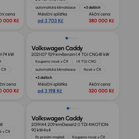
automatická klimatizace
+3 dalších
ční cena
Měsíční splátka
Akční cena
0 000 Kč
od 3 703 Kč
380 000 Kč
Možnost odpočtu DPH
Volkswagen Caddy
t
74 kW
2021
107 929 km
Benzín
1.4 TGI CNG
81 kW
t
Koupeno nové v ČR
1.4 TGI CNG
v ČR
automatická klimatizace
Nové v ČR
+3 dalších
ční cena
Měsíční splátka
Akční cena
0 000 Kč
od 3 198 Kč
320 000 Kč
Nově v nabídce
Volkswagen Caddy
kW
2019
144 209 km
Diesel
2.0 TDI 4MOTION
90 kW
4x4
é v ČR
Po prvním majiteli
Koupeno nové v ČR