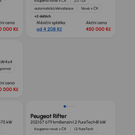
a
Koupeno nové v ČR
2.0 TDI
automatická klimatizace
Nové v ČR
+2 dalších
ční cena
Měsíční splátka
Akční cena
0 000 Kč
od 4 208 Kč
450 000 Kč
kW
4x4
pomat
ční cena
0 000 Kč
Peugeot Rifter
75 kW
2021
57 679 km
Benzín
1.2 PureTech
81 kW
Koupeno nové v ČR
1.2 PureTech