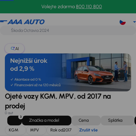
KGM
MPV
Rok od
2017
Zrušit vše
Volejte zdarma
800 110 800
AI
Ojeté vozy KGM, MPV, od 2017 na
prodej
0 aut
3
Značka a model
Cena
Splátka
KGM
MPV
Rok od
2017
Zrušit vše