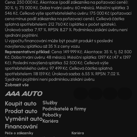
Cena: 250 000 Kč, Akontace (podíl zákazníka na pořizovací ceně):
30 %, tj. 75 000 Kč, Doba trvání úvěru: 60 měsíců, Měsíční splátka: 3
546 Kč, Celková výše spotřebitelského úvěru: 175 000 Kč (pořizovací
cena mínus podíl zákazníka na pořizovací ceně), Celková částka
splatná spotřebitelem: 212 760 Kč (splátka x počet splátek),
Úroková sazba: 7,97 %, RPSN: 8,27 %. Podmínkou získání úvěru není
sjednání pojištění.
U výpočtu financování může být použit produkt s poslední
navýšenou splátkou až 35 % z ceny vozu.
Reprezentativní příklad:
Cena: 149 999 Kč; Akontace: 35 %, tj. 52 500
Kč; Doba trvání úvěru: 48 měsíců; Měsíční splátka: 1397 Kč (47 x 1397
Kč); Poslední navýšená splátka: 52 500 Kč; Celková výše
spotřebitelského úvěru: 97 499 Kč; Celková částka splatná
spotřebitelem: 118 159 Kč; Úroková sazba: 6,55 %; RPSN: 7,02 %.
Sjednání pojištění není podmínkou získání úvěru.
Zobrazit vše
Koupit auto
Služby
Podnikatelé a firmy
Prodat auto
Pobočky
Vyměnit auto
Kariéra
Financování
Péče o zákazníky
Kariéra