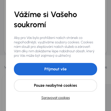
Telefon
*
Vážíme si Vašeho
+420
E-mail
*
Přeji si dostávat informace o atraktivních slevových
soukromí
nabídkách
Odeslat poptávku
Aby pro Vás bylo prohlížení našich stránek co
AURES Holdings a.s., se sídlem Dopraváků 874/15, Čimice, 184 00 Praha 8 bude
nejpohodlnější, využíváme soubory cookies. Cookies
uchovávat a zpracovávat vaše osobní údaje v souladu se zásadami ochrany a
nám slouží pro zlepšování našich služeb a zároveň
zpracování
osobních údajů
.
Vám díky nim dokážeme lépe nabídnout obsah, který
pro Vás může být zajímavý a užitečný.
Vybrali jsme pro vás
Vybíráme pro vás ty
nejlepší vozy
z naší nabídky. Každý den pro vás
Přijmout vše
vykoupíme až 400 vozů
.
Pouze nezbytné cookies
Spravovat cookies