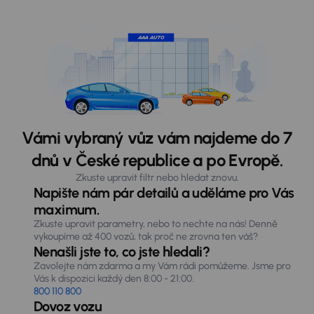
Vámi vybraný vůz vám najdeme do 7
dnů v České republice a po Evropě.
Zkuste upravit filtr nebo hledat znovu.
Napište nám pár detailů a uděláme pro Vás
maximum.
Zkuste upravit parametry, nebo to nechte na nás! Denně
vykoupíme až 400 vozů, tak proč ne zrovna ten váš?
Nenašli jste to, co jste hledali?
Zavolejte nám zdarma a my Vám rádi pomůžeme. Jsme pro
Vás k dispozici každý den 8:00 - 21:00.
800 110 800
Dovoz vozu