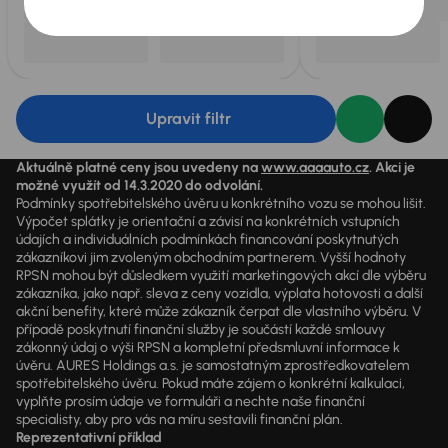
Upravit filtr
Aktuálně platné ceny jsou uvedeny na
www.aaaauto.cz
. Akci je
možné využít od 14.3.2020 do odvolání.
Podmínky spotřebitelského úvěru u konkrétního vozu se mohou lišit.
Výpočet splátky je orientační a závisí na konkrétních vstupních
údajích a individuálních podmínkách financování poskytnutých
zákazníkovi jim zvoleným obchodním partnerem. Vyšší hodnoty
RPSN mohou být důsledkem využití marketingových akcí dle výběru
zákazníka, jako např. sleva z ceny vozidla, výplata hotovosti a další
akční benefity, které může zákazník čerpat dle vlastního výběru. V
případě poskytnutí finanční služby je součástí každé smlouvy
zákonný údaj o výši RPSN a kompletní předsmluvní informace k
úvěru. AURES Holdings a.s. je samostatným zprostředkovatelem
spotřebitelského úvěru. Pokud máte zájem o konkrétní kalkulaci,
vyplňte prosím údaje ve formuláři a nechte naše finanční
specialisty, aby pro vás na míru sestavili finanční plán.
Reprezentativní příklad