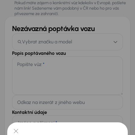
Pokud máte zájem o konkrétní vůz kdekoliv v Evropě, pošlete
nám link! Seženeme vám podobný v ČR nebo ho pro vás
přivezeme ze zahraničí.
Nezávazná poptávka vozu
Vybrat značku a model
Popis poptávaného vozu
Popište vůz
*
Odkaz na inzerát z jiného webu
Kontaktní údaje
Jméno a příjmení
*